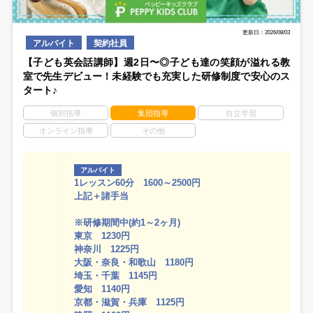
更新日：2026/08/03
アルバイト
契約社員
【子ども英会話講師】週2日〜◎子ども達の笑顔が溢れる教
室で先生デビュー！未経験でも充実した研修制度で安心のス
タート♪
個別指導
集団指導
自立学習
オンライン指導
その他
アルバイト
1レッスン60分 1600～2500円
上記＋諸手当
※研修期間中(約1～2ヶ月)
東京 1230円
神奈川 1225円
大阪・奈良・和歌山 1180円
埼玉・千葉 1145円
愛知 1140円
京都・滋賀・兵庫 1125円