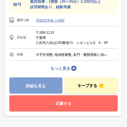
集団指導：1授業（45〜55分）2,200円以上
給与
試用期間あり、経験考慮
JR総武本線 八街駅
最寄り駅
〒289-1115
千葉県
所在地
八街市八街ほ230番地73 シオンビル3 4・5F
大手学習塾, 地域密着塾, 名門・難関受験に強い
特徴
もっと見る
キープする
詳細を見る
応募する