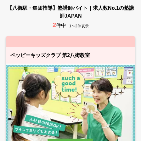
【八街駅・集団指導】塾講師バイト｜求人数No.1の塾講
師JAPAN
2
件中
1〜2件表示
ペッピーキッズクラブ 第2八街教室