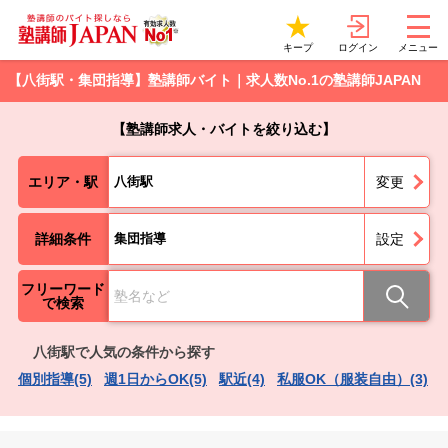
ログイン
キープ
メニュー
【八街駅・集団指導】塾講師バイト｜求人数No.1の塾講師JAPAN
【塾講師求人・バイトを絞り込む】
エリア・駅
八街駅
変更
詳細条件
集団指導
設定
フリーワード
で検索
八街駅で人気の条件から探す
個別指導(5)
週1日からOK(5)
駅近(4)
私服OK（服装自由）(3)