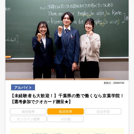
更新日：2026/07/30
アルバイト
【未経験者も大歓迎！】千葉県の塾で働くなら京葉学院！
【選考参加でクオカード贈呈★】
個別指導
集団指導
自立学習
オンライン指導
その他