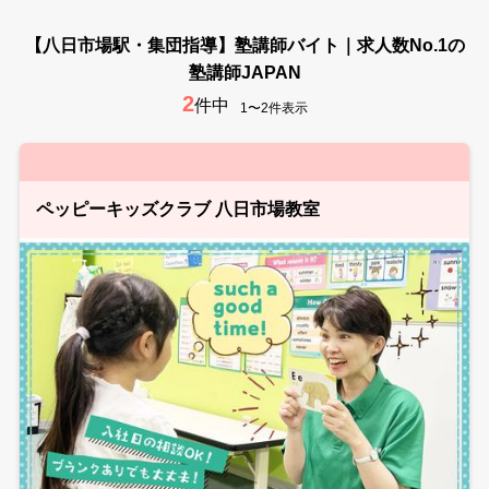
【八日市場駅・集団指導】塾講師バイト｜求人数No.1の
塾講師JAPAN
2
件中
1〜2件表示
ペッピーキッズクラブ 八日市場教室