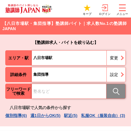
ログイン
キープ
メニュー
【八日市場駅・集団指導】塾講師バイト｜求人数No.1の塾講師
JAPAN
【塾講師求人・バイトを絞り込む】
エリア・駅
八日市場駅
変更
詳細条件
集団指導
設定
フリーワード
で検索
八日市場駅で人気の条件から探す
個別指導(6)
週1日からOK(5)
駅近(5)
私服OK（服装自由）(3)