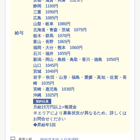
京都・滋賀・兵庫 1125円
静岡 1100円
三重 1090円
広島 1085円
山梨・岐阜 1080円
北海道・青森・茨城 1075円
給与
栃木・群馬 1070円
富山・長野 1065円
福岡・大分・熊本 1060円
石川・福井 1055円
新潟・岡山・島根・鳥取・香川・徳島 1050円
山口 1045円
宮城 1040円
岩手・秋田・山形・福島・愛媛・高知・佐賀・長
崎 1035円
宮崎・鹿児島 1030円
沖縄 1025円
契約社員
月給19万円以上+報奨金
※エリアにより募集状況が異なるため、詳しくは
お問合せください
◆昇給年1回
JR総武本線 八日市場駅
最寄り駅