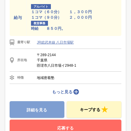
アルバイト
１コマ（６０分） １，３００円
給与
１コマ（９０分） ２，０００円
教室事務
時給 ８５０円。
JR総武本線 八日市場駅
最寄り駅
〒289-2144
千葉県
所在地
匝瑳市八日市場イ2948-1
地域密着塾
特徴
もっと見る
キープする
詳細を見る
応募する