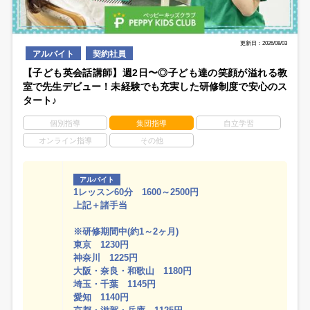
更新日：2026/08/03
アルバイト
契約社員
【子ども英会話講師】週2日〜◎子ども達の笑顔が溢れる教
室で先生デビュー！未経験でも充実した研修制度で安心のス
タート♪
個別指導
集団指導
自立学習
オンライン指導
その他
アルバイト
1レッスン60分 1600～2500円
上記＋諸手当
※研修期間中(約1～2ヶ月)
東京 1230円
神奈川 1225円
大阪・奈良・和歌山 1180円
埼玉・千葉 1145円
愛知 1140円