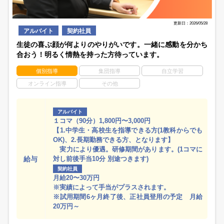
更新日：2026/05/28
アルバイト
契約社員
生徒の喜ぶ顔が何よりのやりがいです。一緒に感動を分かち
合おう！明るく情熱を持った方待っています。
個別指導
集団指導
自立学習
オンライン指導
その他
アルバイト
１コマ（90分）1,800円〜3,000円
【1.中学生・高校生を指導できる方(1教科からでも
OK)、2.長期勤務できる方、となります】
実力により優遇。研修期間があります。(1コマに
給与
対し前後手当10分 別途つきます)
契約社員
月給20〜30万円
※実績によって手当がプラスされます。
※試用期間6ヶ月終了後、正社員登用の予定 月給
20万円～