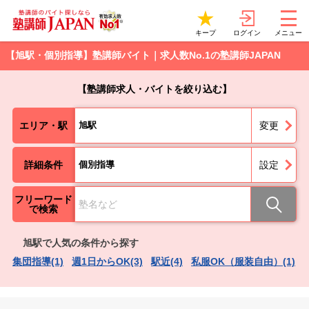
ログイン
キープ
メニュー
【旭駅・個別指導】塾講師バイト｜求人数No.1の塾講師JAPAN
【塾講師求人・バイトを絞り込む】
エリア・駅
旭駅
変更
詳細条件
個別指導
設定
フリーワード
で検索
旭駅で人気の条件から探す
集団指導(1)
週1日からOK(3)
駅近(4)
私服OK（服装自由）(1)