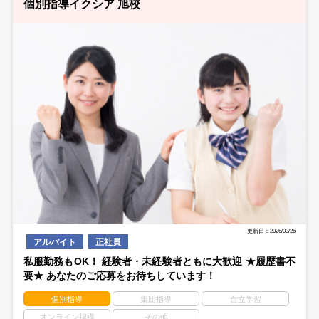
個別指導イクシア 旭校
更新日：2026/03/26
アルバイト
正社員
私服勤務もOK！ 経験者・未経験者ともに大歓迎 ★履歴書不
要★ あなたのご応募をお待ちしています！
個別指導
集団指導
自立学習
オンライン指導
その他