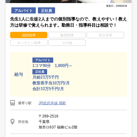
更新日：2026/02/18
アルバイト
正社員
先生1人に生徒2人までの個別指導なので、教えやすい！教え
方は研修で覚えられます。勤務日・指導科目は相談で！
個別指導
集団指導
自立学習
オンライン指導
その他
アルバイト
1コマ90分 1,800円～
正社員
給与
月給23万5千円
教室長手当10万円/月
合計33万5千円/月
JR総武本線 旭駅
最寄り駅
〒289-2516
千葉県
所在地
旭市ロ637 福柳ビル2階