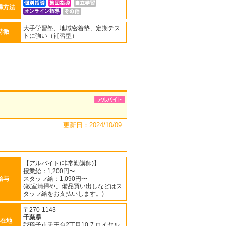
導方法
オンライン指導
大手学習塾、地域密着塾、定期テス
特徴
トに強い（補習型）
更新日：2024/10/09
【アルバイト(非常勤講師)】
授業給：1,200円〜
給与
スタッフ給：1,090円〜
(教室清掃や、備品買い出しなどはス
タッフ給をお支払いします。)
〒270-1143
千葉県
在地
我孫子市天王台2丁目10-7 ロイヤル