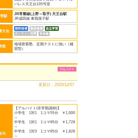
パレス天王台105号室
JR常磐線(上野～取手)
天王台駅
寄駅
JR成田線 東我孫子駅
導方法
オンライン指導
地域密着塾、定期テストに強い（補
特徴
習型）
更新日：2020/12/07
【アルバイト(非常勤講師)】
小学生 1対1 1コマ55分 ￥1,000
～
中学生 1対1 1コマ85分 ￥1,728
～
中学生 1対3 1コマ85分 ￥1,828
給与
～