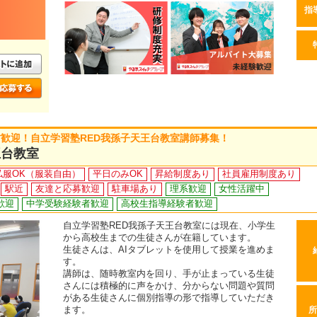
指
歓迎！自立学習塾RED我孫子天王台教室講師募集！
王台教室
私服OK（服装自由）
平日のみOK
昇給制度あり
社員雇用制度あり
駅近
友達と応募歓迎
駐車場あり
理系歓迎
女性活躍中
歓迎
中学受験経験者歓迎
高校生指導経験者歓迎
自立学習塾RED我孫子天王台教室には現在、小学生
から高校生までの生徒さんが在籍しています。
生徒さんは、AIタブレットを使用して授業を進めま
す。
講師は、随時教室内を回り、手が止まっている生徒
さんには積極的に声をかけ、分からない問題や質問
がある生徒さんに個別指導の形で指導していただき
ます。
所