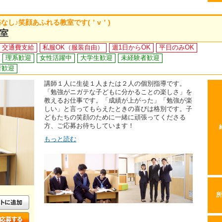
なし♪笑顔あふれる教室です(＇v＇)
室
交通費支給
私服OK（服装自由）
週1日からOK
平日のみOK
理系歓迎
女性活躍中
大学生歓迎
未経験者歓迎
者歓迎
講師１人に生徒１人または２人の個別指導です。
「勉強がニガテな子どもに分かることの楽しさ」を
教えるお仕事です。「成績が上がった」「勉強が楽
しい」と言ってもらえたときの喜びは格別です。子
どもたちの笑顔のために一緒に頑張ってくださる
方、ご応募お待ちしています！
もっと読む
所