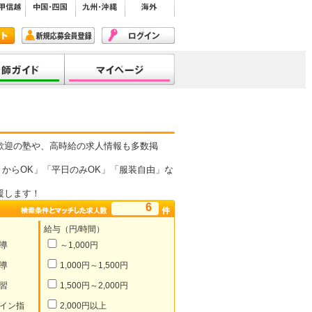
歓迎の塾や、高時給の求人情報も多数掲
からOK」「平日のみOK」「服装自由」な
援します！
6
給与（円/時間）
導
～1,000円
導
1,000円～1,500円
習
1,500円～2,000円
イン指
2,000円以上