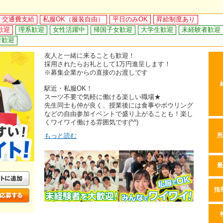
交通費支給
私服OK（服装自由）
平日のみOK
昇給制度あり
歓迎
理系歓迎
女性活躍中
帰国子女歓迎
大学生歓迎
未経験者歓迎
者歓迎
友人と一緒に来ることも歓迎！
採用されたらお礼として1万円進呈します！
※募集企業からの直接のお渡しです
駅近・私服OK！
スーツ不要で気軽に働ける楽しい職場★
先生同士も仲が良く、授業後には食事やボウリング
などの自由参加イベントで盛り上がることも！楽し
くワイワイ働ける雰囲気です(^^)
もっと読む
所
最
指