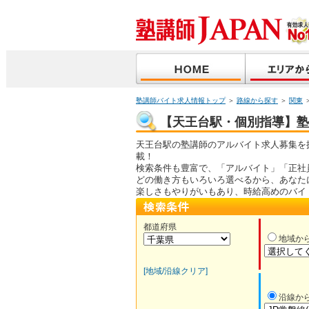
塾講師バイト求人情報トップ
＞
路線から探す
＞
関東
【天王台駅・個別指導】塾講
天王台駅の塾講師のアルバイト求人募集を
載！
検索条件も豊富で、「アルバイト」「正社
どの働き方もいろいろ選べるから、あなた
楽しさもやりがいもあり、時給高めのバイ
都道府県
地域か
[地域/沿線クリア]
沿線か