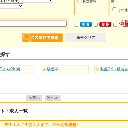
教室事務
導
その他
条件クリア
探す
日からOK(4)
駅近(4)
私服OK（服装自由
≪前へ
次へ≫
イト・求人一覧
「先生１人に生徒２人まで」の個別指導塾♪