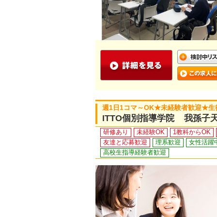
週1日1コマ～OK★未経験者歓迎★
ITTO個別指導学院 我孫子
研修あり
未経験OK
1教科からOK
友達と応募歓迎
理系歓迎
女性活躍
高校生指導経験者歓迎