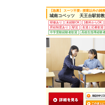
【急募】 スーツ不要♪ 授業以外の雑務
城南コベッツ 天王台駅前教
研修あり
未経験OK
1教科からOK
昇給制度あり
駅近
友達と応募歓迎
中学受験経験者歓迎
高校生指導経験