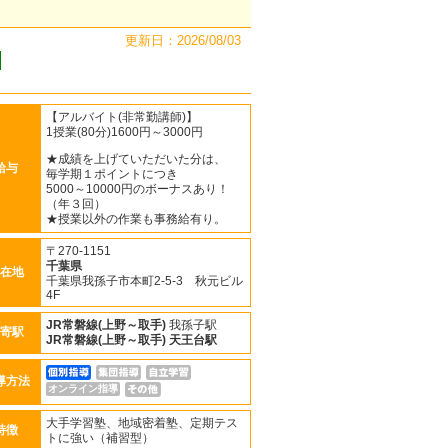
更新日：2026/08/03
【アルバイト(非常勤講師)】
1授業(80分)1600円～3000円
★成績を上げていただいた分は、
給与
毎学期１ポイントにつき
5000～10000円のボーナスあり！
（年３回）
★授業以外の作業も事務給有り。
〒270-1151
千葉県
在地
千葉県我孫子市本町2-5-3 秋元ビル
4F
JR常磐線(上野～取手)
我孫子駅
寄駅
JR常磐線(上野～取手)
天王台駅
導方法
オンライン指導
大手学習塾、地域密着塾、定期テス
特徴
トに強い（補習型）