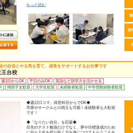
もっと読む
最
指
生徒の自信とやる気を育て、成長をサポートするお仕事です
天王台校
週1日からOK
平日のみOK
英語など語学力を活かせる
中
帰国子女歓迎
大学生歓迎
未経験者歓迎
中学受験経験者歓迎
◆週1日1コマ、得意科目からでOK◆
学業やサークルとの両立も可能！未経験者も大歓迎
です！
◆「なりたい自分」を応援◆
目先のテスト勉強だけでなく、夢や目標達成のため
に自ら人生を切り拓く力を身につけてもらうことを