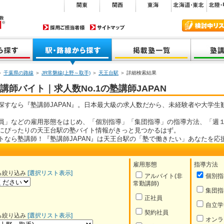
＞
千葉県の路線
＞
JR常磐線(上野～取手)
＞
天王台駅
＞ 詳細検索結果
師バイト｜求人数No.1の塾講師JAPAN
探すなら『塾講師JAPAN』。日本最大級の求人数だから、未経験者や大学生
員」などの雇用形態をはじめ、「個別指導」「集団指導」の指導方法、「週１
にぴったりの天王台駅の塾バイト情報がきっと見つかるはず。
トなら塾講師！『塾講師JAPAN』は天王台駅の「塾で働きたい」あなたを応
雇用形態
指導方法
ら絞り込み
[選択リスト表示]
アルバイト(非
個別指
常勤講師)
集団指
正社員
自立学
契約社員
ら絞り込み
[選択リスト表示]
オンラ