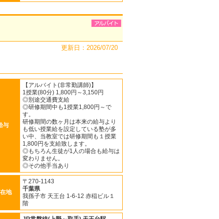
更新日：2026/07/20
【アルバイト(非常勤講師)】
1授業(80分) 1,800円～3,150円
◎別途交通費支給
◎研修期間中も1授業1,800円～で
す。
研修期間の数ヶ月は本来の給与より
給与
も低い授業給を設定している塾が多
い中、当教室では研修期間も１授業
1,800円を支給致します。
◎もちろん生徒が1人の場合も給与は
変わりません。
◎その他手当あり
〒270-1143
千葉県
在地
我孫子市 天王台 1-6-12 赤稲ビル１
階