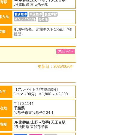
JR常磐線(上野～取手)
天王台駅
寄駅
JR成田線 東我孫子駅
導方法
オンライン指導
地域密着塾、定期テストに強い（補
特徴
習型）
更新日：2026/06/04
【アルバイト(非常勤講師)】
給与
1コマ（90分）￥1,800～￥2,300
〒270-1144
在地
千葉県
我孫子市東我孫子2-34-1
JR常磐線(上野～取手)
天王台駅
寄駅
JR成田線 東我孫子駅