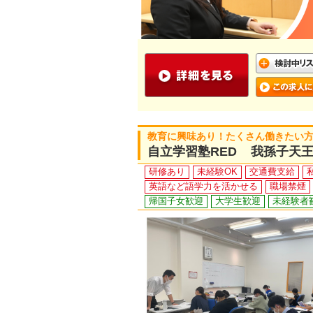
教育に興味あり！たくさん働きたい方
自立学習塾RED 我孫子天
研修あり
未経験OK
交通費支給
英語など語学力を活かせる
職場禁煙
帰国子女歓迎
大学生歓迎
未経験者