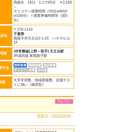
高校生 1対1 1コマ85分 ￥2,160
～
※１コマ＝授業時間（50分or80分
or100分）＋授業準備時間等（前5
分）
〒270-1143
千葉県
在地
我孫子市天王台2‐1‐21 ハチヤビル
1F
JR常磐線(上野～取手)
天王台駅
寄駅
JR成田線 東我孫子駅
導方法
オンライン指導
大手学習塾、地域密着塾、定期テス
特徴
トに強い（補習型）
更新日：2012/10/16