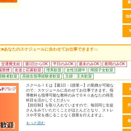
最
指
 □■あなたのスケジュールに合わせてお仕事できます♪♪
交通費支給
週1日からOK
平日のみOK
週末のみOK
夜間のみOK
場禁煙
友達と応募歓迎
理系歓迎
女性活躍中
帰国子女歓迎
経験者歓迎
高校生指導経験者歓迎
主婦・主夫歓迎
スクールＩＥは【週1日・1授業～】の勤務が可能な
ので、スケジュールに合わせてお仕事できます。指
導教科も指導可能な教科のみでＯＫ☆あなたの得意
科目を活かしてください♪
【担任制】を取り入れていますので、毎回同じ生徒
所
さんをみていただくことがほとんどとなり、ストレ
スや不安を感じることなく授業を行えますよ。
最
もっと読む