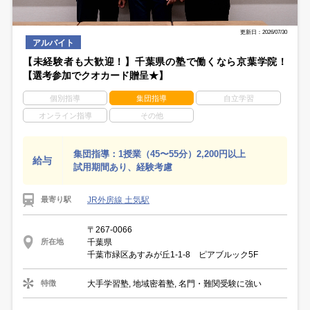
更新日：2026/07/30
アルバイト
【未経験者も大歓迎！】千葉県の塾で働くなら京葉学院！
【選考参加でクオカード贈呈★】
個別指導
集団指導
自立学習
オンライン指導
その他
集団指導：1授業（45〜55分）2,200円以上
給与
試用期間あり、経験考慮
JR外房線 土気駅
最寄り駅
〒267-0066
千葉県
所在地
千葉市緑区あすみが丘1-1-8 ピアブルック5F
大手学習塾, 地域密着塾, 名門・難関受験に強い
特徴