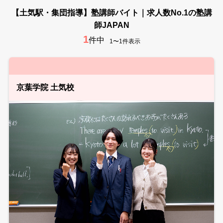
【土気駅・集団指導】塾講師バイト｜求人数No.1の塾講
師JAPAN
1
件中
1〜1件表示
京葉学院 土気校