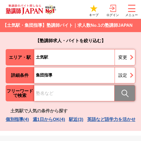
ログイン
キープ
メニュー
【土気駅・集団指導】塾講師バイト｜求人数No.1の塾講師JAPAN
【塾講師求人・バイトを絞り込む】
エリア・駅
土気駅
変更
詳細条件
集団指導
設定
フリーワード
で検索
土気駅で人気の条件から探す
個別指導(4)
週1日からOK(4)
駅近(3)
英語など語学力を活かせる(