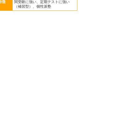
特徴
関受験に強い、定期テストに強い
（補習型）、個性派塾