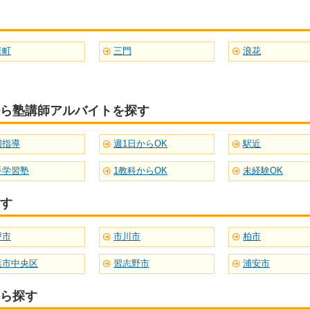
者町
三門
浪花
ら塾講師アルバイトを探す
団指導
週1日からOK
駅近
手学習塾
1教科からOK
未経験OK
す
戸市
市川市
柏市
葉市中央区
習志野市
浦安市
ら探す