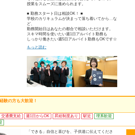
授業をスムーズに進められます。
■ 勤務スタート日は相談OK！ ■
学校のカリキュラムが決まって落ち着いてから…な
ど、
勤務開始日はあなたの都合で相談いただけます。
スキマ時間を使いたい週1日アルバイト勤務も
しっかり働きたい週5日アルバイト勤務もOKです☆
もっと読む
未経験の方も大歓迎！
交通費支給
週1日からOK
昇給制度あり
駅近
理系歓迎
迎
「できる」自信と喜びを、子供達に伝えてくださ