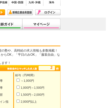
迎の塾や、高時給の求人情報も多数掲載！
からOK」「平日のみOK」「服装自由」な
します！
2
給与（円/時間）
導
～1,000円
導
1,000円～1,500円
習
1,500円～2,000円
イン指
2,000円以上