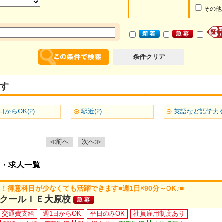
その他
条件クリア
す
日からOK(2)
駅近(2)
≪前へ
次へ≫
ト・求人一覧
得意科目が少なくても活躍できます■週1日×90分～OK♪■
クールＩＥ大原校
交通費支給
週1日からOK
平日のみOK
社員雇用制度あり