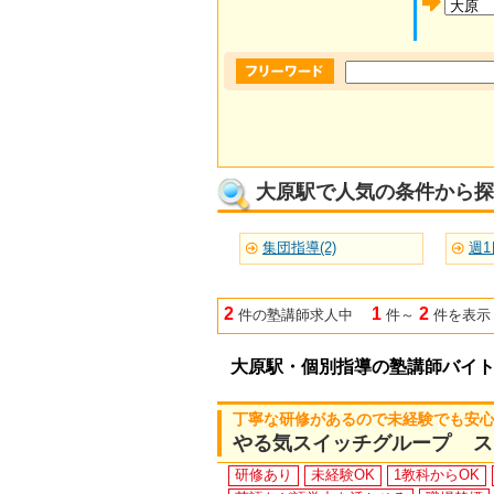
大原駅で人気の条件から探
集団指導(2)
週1
2
1
2
件の塾講師求人中
件～
件を表示
大原駅・個別指導の塾講師バイ
丁寧な研修があるので未経験でも安心！
やる気スイッチグループ ス
研修あり
未経験OK
1教科からOK