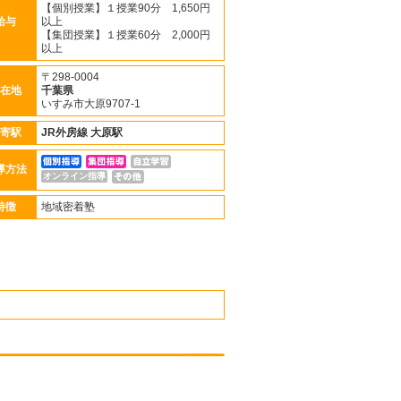
【個別授業】１授業90分 1,650円
給与
以上
【集団授業】１授業60分 2,000円
以上
〒298-0004
在地
千葉県
いすみ市大原9707-1
寄駅
JR外房線
大原駅
導方法
オンライン指導
特徴
地域密着塾