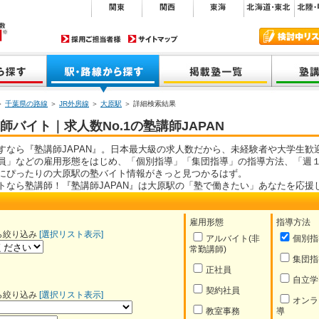
＞
千葉県の路線
＞
JR外房線
＞
大原駅
＞ 詳細検索結果
バイト｜求人数No.1の塾講師JAPAN
すなら『塾講師JAPAN』。日本最大級の求人数だから、未経験者や大学生歓
員」などの雇用形態をはじめ、「個別指導」「集団指導」の指導方法、「週１
にぴったりの大原駅の塾バイト情報がきっと見つかるはず。
トなら塾講師！『塾講師JAPAN』は大原駅の「塾で働きたい」あなたを応援
雇用形態
指導方法
ら絞り込み
[選択リスト表示]
アルバイト(非
個別指
常勤講師)
集団指
正社員
自立学
契約社員
ら絞り込み
[選択リスト表示]
オンラ
教室事務
導