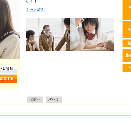
い！！
もっと読む
所
最
指
≪前へ
次へ≫