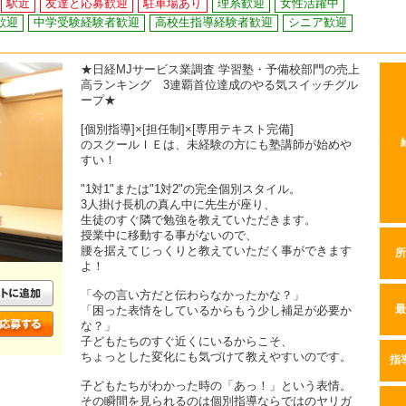
駅近
友達と応募歓迎
駐車場あり
理系歓迎
女性活躍中
歓迎
中学受験経験者歓迎
高校生指導経験者歓迎
シニア歓迎
★日経MJサービス業調査 学習塾・予備校部門の売上
高ランキング 3連覇首位達成のやる気スイッチグル
ープ★
[個別指導]×[担任制]×[専用テキスト完備]
のスクールＩＥは、未経験の方にも塾講師が始めや
すい！
"1対1"または"1対2"の完全個別スタイル。
3人掛け長机の真ん中に先生が座り、
生徒のすぐ隣で勉強を教えていただきます。
授業中に移動する事がないので、
腰を据えてじっくりと教えていただく事ができます
所
よ！
「今の言い方だと伝わらなかったかな？」
「困った表情をしているからもう少し補足が必要か
最
な？」
子どもたちのすぐ近くにいるからこそ、
ちょっとした変化にも気づけて教えやすいのです。
指
子どもたちがわかった時の「あっ！」という表情。
その瞬間を見られるのは個別指導ならではのヤリガ