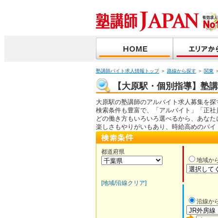
塾講師バイト求人情報トップ
＞
路線から探す
＞
関東
【大原駅・個別指導】塾講師
大原駅の塾講師のアルバイト求人募集を探
検索条件も豊富で、「アルバイト」「正社
どの働き方もいろいろ選べるから、あなた
楽しさもやりがいもあり、時給高めのバイ
都道府県
地域か
[地域/沿線クリア]
沿線か