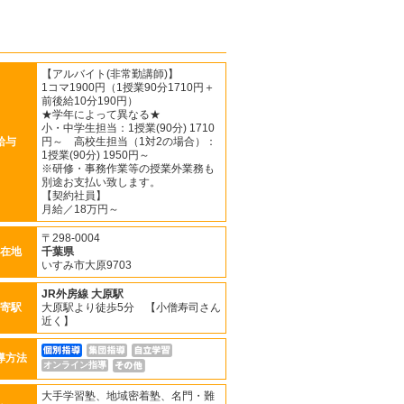
【アルバイト(非常勤講師)】
1コマ1900円（1授業90分1710円＋
前後給10分190円）
★学年によって異なる★
小・中学生担当：1授業(90分) 1710
給与
円～ 高校生担当（1対2の場合）：
1授業(90分) 1950円～
※研修・事務作業等の授業外業務も
別途お支払い致します。
【契約社員】
月給／18万円～
〒298-0004
在地
千葉県
いすみ市大原9703
JR外房線
大原駅
寄駅
大原駅より徒歩5分 【小僧寿司さん
近く】
導方法
オンライン指導
大手学習塾、地域密着塾、名門・難