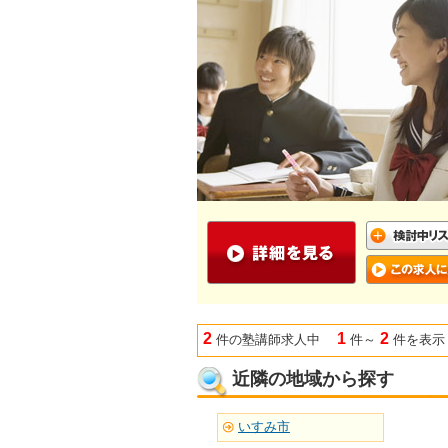
2
1
2
件の塾講師求人中
件～
件を表示
近隣の地域から探す
いすみ市