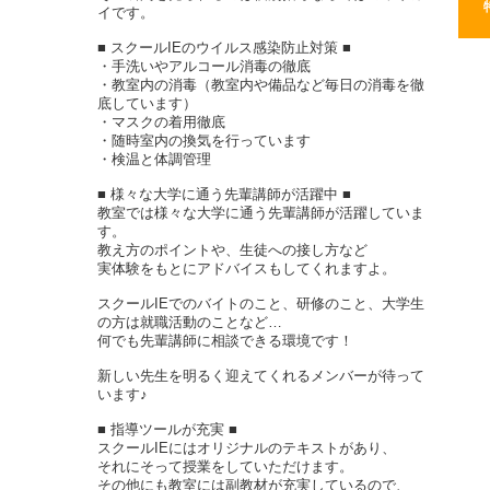
イです。
■ スクールIEのウイルス感染防止対策 ■
・手洗いやアルコール消毒の徹底
・教室内の消毒（教室内や備品など毎日の消毒を徹
底しています）
・マスクの着用徹底
・随時室内の換気を行っています
・検温と体調管理
■ 様々な大学に通う先輩講師が活躍中 ■
教室では様々な大学に通う先輩講師が活躍していま
す。
教え方のポイントや、生徒への接し方など
実体験をもとにアドバイスもしてくれますよ。
スクールIEでのバイトのこと、研修のこと、大学生
の方は就職活動のことなど…
何でも先輩講師に相談できる環境です！
新しい先生を明るく迎えてくれるメンバーが待って
います♪
■ 指導ツールが充実 ■
スクールIEにはオリジナルのテキストがあり、
それにそって授業をしていただけます。
その他にも教室には副教材が充実しているので、