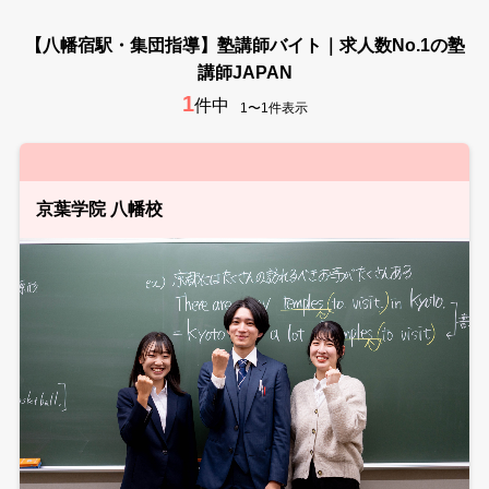
【八幡宿駅・集団指導】塾講師バイト｜求人数No.1の塾
講師JAPAN
1
件中
1〜1件表示
京葉学院 八幡校