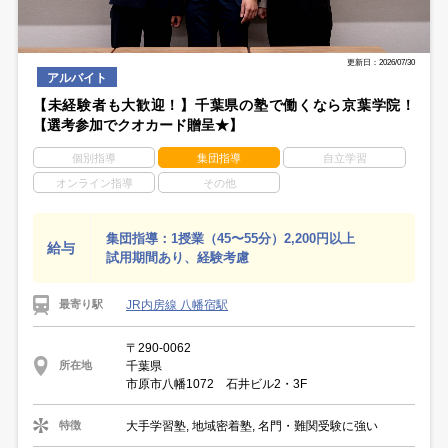
更新日：2026/07/30
アルバイト
【未経験者も大歓迎！】千葉県の塾で働くなら京葉学院！
【選考参加でクオカード贈呈★】
個別指導
集団指導
自立学習
オンライン指導
その他
集団指導：1授業（45〜55分）2,200円以上
給与
試用期間あり、経験考慮
JR内房線 八幡宿駅
最寄り駅
〒290-0062
千葉県
所在地
市原市八幡1072 石井ビル2・3F
大手学習塾, 地域密着塾, 名門・難関受験に強い
特徴