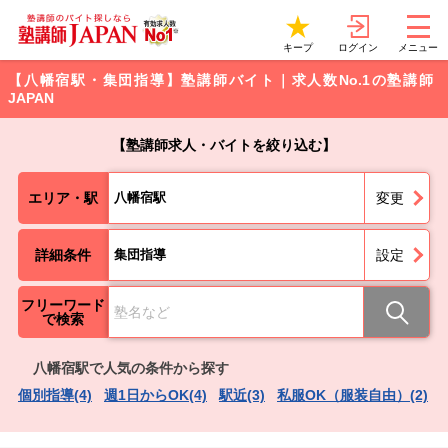
ログイン
キープ
メニュー
【八幡宿駅・集団指導】塾講師バイト｜求人数No.1の塾講師
JAPAN
【塾講師求人・バイトを絞り込む】
エリア・駅
八幡宿駅
変更
詳細条件
集団指導
設定
フリーワード
で検索
八幡宿駅で人気の条件から探す
個別指導(4)
週1日からOK(4)
駅近(3)
私服OK（服装自由）(2)