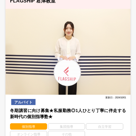
FLAGSHIP 君津教室
更新日：2024/10/01
アルバイト
冬期講習に向け募集★私服勤務◎1人ひとり丁寧に伴走する
新時代の個別指導塾★
個別指導
集団指導
自立学習
オンライン指導
その他