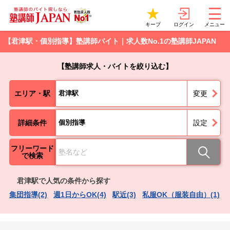
ログイン
キープ
メニュー
【君津駅・個別指導】塾講師バイト｜求人数No.1の塾講師JAPAN
【塾講師求人・バイトを絞り込む】
エリア・駅
君津駅
変更
詳細条件
個別指導
設定
フリーワード
で検索
君津駅で人気の条件から探す
集団指導(2)
週1日からOK(4)
駅近(3)
私服OK（服装自由）(1)