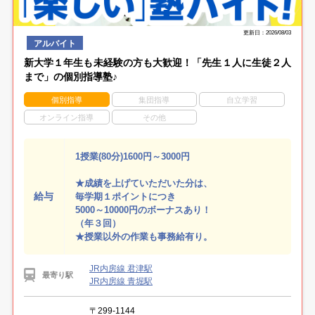
更新日：2026/08/03
アルバイト
新大学１年生も未経験の方も大歓迎！「先生１人に生徒２人
まで」の個別指導塾♪
個別指導
集団指導
自立学習
オンライン指導
その他
1授業(80分)1600円～3000円
★成績を上げていただいた分は、
給与
毎学期１ポイントにつき
5000～10000円のボーナスあり！
（年３回）
★授業以外の作業も事務給有り。
JR内房線 君津駅
最寄り駅
JR内房線 青堀駅
〒299-1144