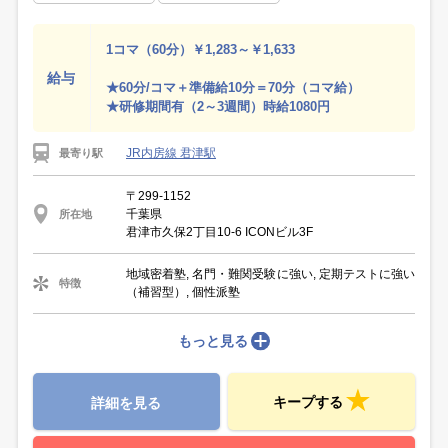
1コマ（60分）￥1,283～￥1,633
給与
★60分/コマ＋準備給10分＝70分（コマ給）
★研修期間有（2～3週間）時給1080円
JR内房線 君津駅
最寄り駅
〒299-1152
千葉県
所在地
君津市久保2丁目10-6 ICONビル3F
地域密着塾, 名門・難関受験に強い, 定期テストに強い
特徴
（補習型）, 個性派塾
もっと見る
キープする
詳細を見る