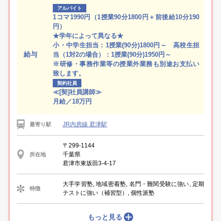
アルバイト
1コマ1990円（1授業90分1800円＋前後給10分190
円）
★学年によって異なる★
小・中学生担当：1授業(90分)1800円～ 高校生担
給与
当（1対2の場合）：1授業(90分)1950円～
※研修・事務作業等の授業外業務も別途お支払い
致します。
契約社員
≪[契]社員講師≫
月給／18万円
JR内房線 君津駅
最寄り駅
〒299-1144
千葉県
所在地
君津市東坂田3-4-17
大手学習塾, 地域密着塾, 名門・難関受験に強い, 定期
特徴
テストに強い（補習型）, 個性派塾
もっと見る