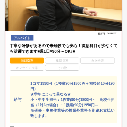
更新日：2026/07/31
アルバイト
丁寧な研修があるので未経験でも安心！得意科目が少なくて
も活躍できます■週1日×90分～OK♪■
個別指導
集団指導
自立学習
オンライン指導
その他
1コマ1990円（1授業90分1800円＋前後給10分190
円）
★学年によって異なる★
給与
小・中学生担当：1授業(90分)1800円～ 高校生担
当（1対2の場合）：1授業(90分)1950円～
※研修・事務作業等の授業外業務も別途お支払い
致します。