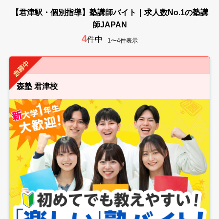
【君津駅・個別指導】塾講師バイト｜求人数No.1の塾講
師JAPAN
4
件中
1〜4件表示
森塾 君津校