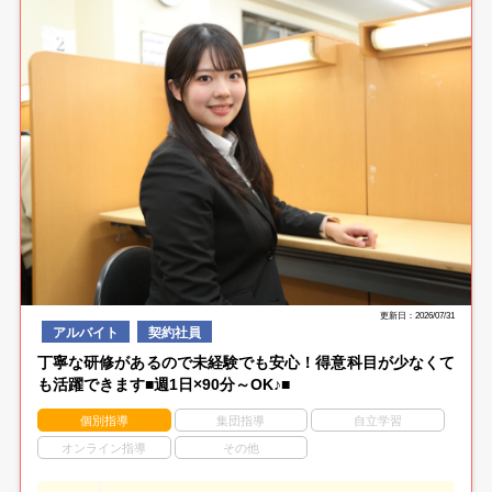
更新日：2026/07/31
アルバイト
契約社員
丁寧な研修があるので未経験でも安心！得意科目が少なくて
も活躍できます■週1日×90分～OK♪■
個別指導
集団指導
自立学習
オンライン指導
その他