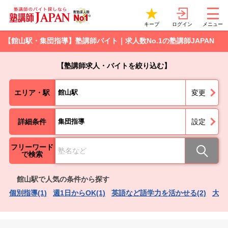
ログイン
キープ
メニュー
【館山駅・集団指導】塾講師バイト｜求人数No.1の塾講師JAPAN
【塾講師求人・バイトを絞り込む】
エリア・駅
館山駅
変更
詳細条件
集団指導
設定
フリーワード
で検索
館山駅で人気の条件から探す
個別指導(1)
週1日からOK(1)
英語など語学力を活かせる(2)
大学