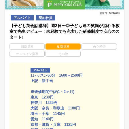
更新日：2026/08/03
アルバイト
契約社員
【子ども英会話講師】週2日〜◎子ども達の笑顔が溢れる教
室で先生デビュー！未経験でも充実した研修制度で安心のス
タート♪
個別指導
集団指導
自立学習
オンライン指導
その他
アルバイト
1レッスン60分 1600～2500円
上記＋諸手当
※研修期間中(約1～2ヶ月)
東京 1230円
神奈川 1225円
大阪・奈良・和歌山 1180円
埼玉・千葉 1145円
愛知 1140円
京都・滋賀・兵庫 1125円