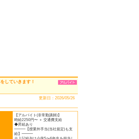
導をしていきます！
更新日：2026/05/26
【アルバイト(非常勤講師)】
時給2250円〜 ＋ 交通費支給
◆昇給あり
━━━【授業外手当(当社規定)も支
給】━━━
※上記給与は小学5〜6年生を担当し