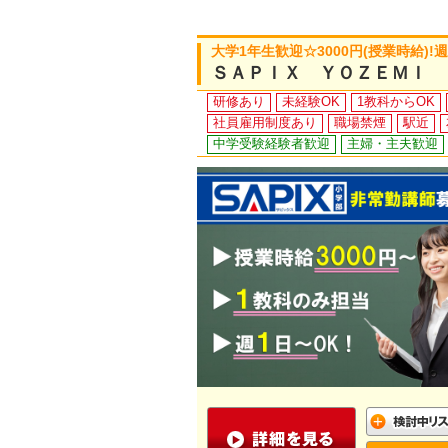
大学1年生歓迎☆3000円(授業時給)!
ＳＡＰＩＸ ＹＯＺＥＭＩ 
研修あり
未経験OK
1教科からOK
社員雇用制度あり
職場禁煙
駅近
中学受験経験者歓迎
主婦・主夫歓迎