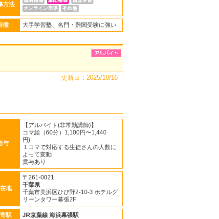
導方法
オンライン指導
特徴
大手学習塾、名門・難関受験に強い
更新日：2025/10/16
【アルバイト(非常勤講師)】
コマ給（60分）1,100円〜1,440
円)
給与
１コマで対応する生徒さんの人数に
よって変動
賞与あり
〒261-0021
千葉県
在地
千葉市美浜区ひび野2-10-3 ホテルグ
リーンタワー幕張2F
寄駅
JR京葉線
海浜幕張駅