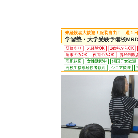
未経験者大歓迎！服装自由！ 週１
学習塾・大学受験予備校MRD
研修あり
未経験OK
1教科からOK
週末のみOK
夜間のみOK
昇給制度
理系歓迎
女性活躍中
帰国子女歓迎
高校生指導経験者歓迎
シニア歓迎