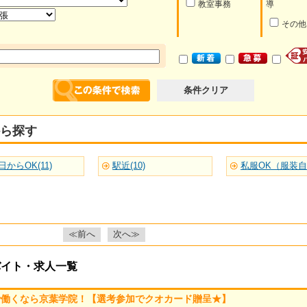
教室事務
導
その他
条件クリア
ら探す
日からOK(11)
駅近(10)
私服OK（服装自由
≪前へ
次へ≫
バイト・求人一覧
で働くなら京葉学院！【選考参加でクオカード贈呈★】