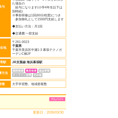
た場合の
給与
給与になります(小学4年生以下は
別時給)
※事前研修は1回(60分程度)につき
参加御礼として1500円支給します
◆支払い方法：月1回
◆交通費:一部支給
〒261-0023
千葉県
在地
千葉市美浜区中瀬1-3 幕張テクノガ
ーデンC棟2F
寄駅
JR京葉線
海浜幕張駅
導方法
オンライン指導
特徴
大手学習塾、地域密着塾
更新日：2026/03/30