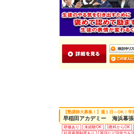
【塾講師大募集！】週１日～OK！学
早稲田アカデミー 海浜幕張
研修あり
未経験OK
1教科からOK
社員雇用制度あり
英語など語学力を