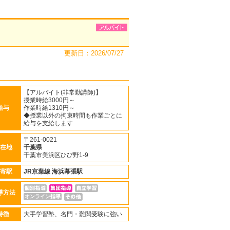
更新日：2026/07/27
【アルバイト(非常勤講師)】
授業時給3000円～
給与
作業時給1310円～
◆授業以外の拘束時間も作業ごとに
給与を支給します
〒261-0021
在地
千葉県
千葉市美浜区ひび野1-9
寄駅
JR京葉線
海浜幕張駅
導方法
オンライン指導
特徴
大手学習塾、名門・難関受験に強い