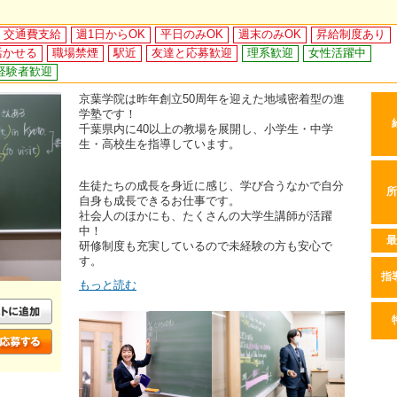
交通費支給
週1日からOK
平日のみOK
週末のみOK
昇給制度あり
活かせる
職場禁煙
駅近
友達と応募歓迎
理系歓迎
女性活躍中
経験者歓迎
京葉学院は昨年創立50周年を迎えた地域密着型の進
学塾です！
千葉県内に40以上の教場を展開し、小学生・中学
生・高校生を指導しています。
生徒たちの成長を身近に感じ、学び合うなかで自分
所
自身も成長できるお仕事です。
社会人のほかにも、たくさんの大学生講師が活躍
中！
最
研修制度も充実しているので未経験の方も安心で
す。
指
もっと読む