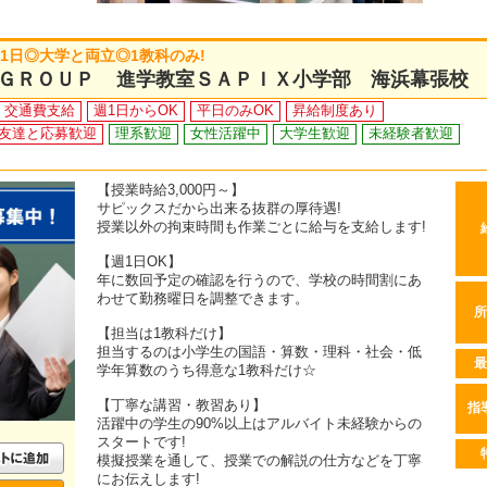
週1日◎大学と両立◎1教科のみ!
ＧＲＯＵＰ 進学教室ＳＡＰＩＸ小学部 海浜幕張校
交通費支給
週1日からOK
平日のみOK
昇給制度あり
友達と応募歓迎
理系歓迎
女性活躍中
大学生歓迎
未経験者歓迎
【授業時給3,000円～】
サピックスだから出来る抜群の厚待遇!
授業以外の拘束時間も作業ごとに給与を支給します!
【週1日OK】
年に数回予定の確認を行うので、学校の時間割にあ
わせて勤務曜日を調整できます。
所
【担当は1教科だけ】
担当するのは小学生の国語・算数・理科・社会・低
最
学年算数のうち得意な1教科だけ☆
【丁寧な講習・教習あり】
指
活躍中の学生の90%以上はアルバイト未経験からの
スタートです!
模擬授業を通して、授業での解説の仕方などを丁寧
にお伝えします!