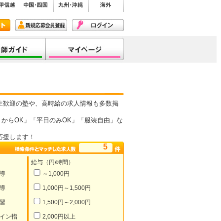
生歓迎の塾や、高時給の求人情報も多数掲
からOK」「平日のみOK」「服装自由」な
応援します！
5
給与（円/時間）
導
～1,000円
導
1,000円～1,500円
習
1,500円～2,000円
イン指
2,000円以上