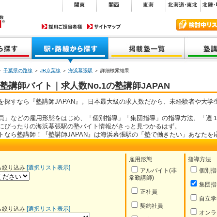
＞
千葉県の路線
＞
JR京葉線
＞
海浜幕張駅
＞ 詳細検索結果
講師バイト｜求人数No.1の塾講師JAPAN
を探すなら『塾講師JAPAN』。日本最大級の求人数だから、未経験者や大学
員」などの雇用形態をはじめ、「個別指導」「集団指導」の指導方法、「週１
にぴったりの海浜幕張駅の塾バイト情報がきっと見つかるはず。
トなら塾講師！『塾講師JAPAN』は海浜幕張駅の「塾で働きたい」あなたを
雇用形態
指導方法
ら絞り込み
[選択リスト表示]
アルバイト(非
個別指
常勤講師)
集団指
正社員
自立学
契約社員
ら絞り込み
[選択リスト表示]
オンラ