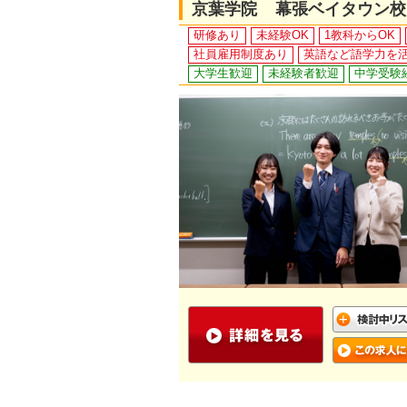
京葉学院 幕張ベイタウン校
研修あり
未経験OK
1教科からOK
社員雇用制度あり
英語など語学力を
大学生歓迎
未経験者歓迎
中学受験