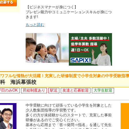
【ビジネスマナーが身につく】
プレゼン能力やコミュニケーションスキルが身につ
きます!
もっと読む
パワフルな情熱が大活躍！充実した研修制度で小学生対象の中学受験指
験科 海浜幕張校
平日のみOK
昇給制度あり
駅近
友達と応募歓迎
大学生歓迎
中学受験に向けて頑張っている小学生を対象とした
少人数集団指導の学習塾です。
多くの方が未経験からのスタートで、充実した事前
研修があるのでご安心ください。
基本から応用まで「答⇒発問⇒指名」を通して先生