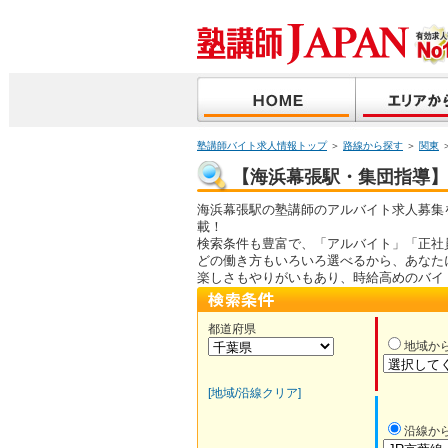
塾講師バイト求人情報トップ
＞
路線から探す
＞
関東
【海浜幕張駅・集団指導】塾
海浜幕張駅の塾講師のアルバイト求人募集
載！
検索条件も豊富で、「アルバイト」「正社
どの働き方もいろいろ選べるから、あなた
楽しさもやりがいもあり、時給高めのバイ
都道府県
地域か
[地域/沿線クリア]
沿線か