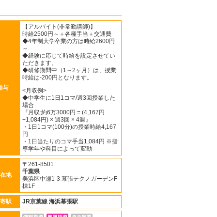
【アルバイト(非常勤講師)】
時給2500円～＋各種手当＋交通費
◆4年制大学卒業の方は時給2600円
～
◆経験に応じて時給を設定させてい
ただきます。
◆研修期間中（1～2ヶ月）は、授業
時給は-200円となります。
給与
<月収例>
◆中学生に1日1コマ/週3回授業した
場合
『月収:約6万3000円 = (4,167円
+1,084円) × 週3回 × 4週』
・1日1コマ(100分)の授業時給4,167
円
・1日当たりのコマ手当1,084円 ※指
導学年や科目によって変動
〒261-8501
千葉県
在地
美浜区中瀬1-3 幕張テクノガーデンF
棟1F
寄駅
JR京葉線
海浜幕張駅