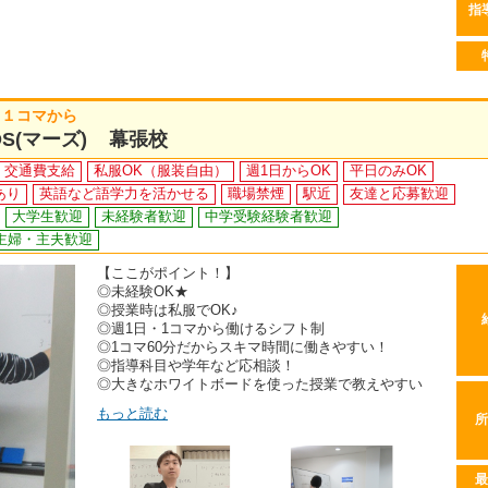
指
日１コマから
S(マーズ) 幕張校
交通費支給
私服OK（服装自由）
週1日からOK
平日のみOK
あり
英語など語学力を活かせる
職場禁煙
駅近
友達と応募歓迎
大学生歓迎
未経験者歓迎
中学受験経験者歓迎
主婦・主夫歓迎
【ここがポイント！】
◎未経験OK★
◎授業時は私服でOK♪
◎週1日・1コマから働けるシフト制
◎1コマ60分だからスキマ時間に働きやすい！
◎指導科目や学年など応相談！
◎大きなホワイトボードを使った授業で教えやすい
もっと読む
所
最