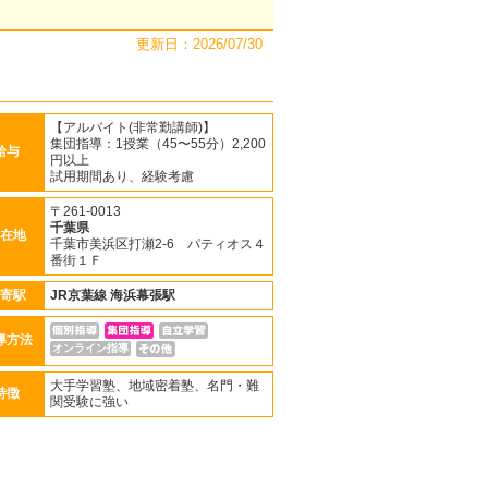
更新日：2026/07/30
【アルバイト(非常勤講師)】
集団指導：1授業（45〜55分）2,200
給与
円以上
試用期間あり、経験考慮
〒261-0013
千葉県
在地
千葉市美浜区打瀬2-6 パティオス４
番街１Ｆ
寄駅
JR京葉線
海浜幕張駅
導方法
オンライン指導
大手学習塾、地域密着塾、名門・難
特徴
関受験に強い