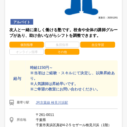
更新日：2025/12/01
アルバイト
友人と一緒に楽しく働ける塾です。校舎や全体の講師グルー
プがあり、助け合いながらシフトを調整できます。
個別指導
集団指導
自立学習
オンライン指導
その他
時給1150円～
※当初はご経験・スキルにて決定し、以降昇給あ
給与
り。
※人気講師は昇給早いです。
※ご希望の教室にお問い合わせください。
JR京葉線 検見川浜駅
最寄り駅
〒261-0011
千葉県
所在地
千葉市美浜区真砂4-2-5 セザール検見川浜（1階）