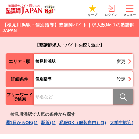
ログイン
キープ
メニュー
【検見川浜駅・個別指導】塾講師バイト｜求人数No.1の塾講師
JAPAN
【塾講師求人・バイトを絞り込む】
エリア・駅
検見川浜駅
変更
詳細条件
個別指導
設定
フリーワード
で検索
検見川浜駅で人気の条件から探す
週1日からOK(1)
駅近(1)
私服OK（服装自由）(1)
大学生歓迎(1)