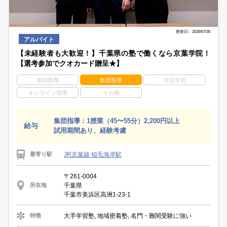
更新日：2026/07/30
アルバイト
【未経験者も大歓迎！】千葉県の塾で働くなら京葉学院！
【選考参加でクオカード贈呈★】
個別指導
集団指導
自立学習
オンライン指導
その他
集団指導：1授業（45〜55分）2,200円以上
給与
試用期間あり、経験考慮
JR京葉線 稲毛海岸駅
最寄り駅
〒261-0004
千葉県
所在地
千葉市美浜区高洲1-23-1
大手学習塾, 地域密着塾, 名門・難関受験に強い
特徴