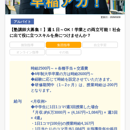
更新日：2026/03/30
アルバイト
【塾講師大募集！】週１日～OK！学業との両立可能！社会
に出て役に立つスキルを身につけませんか？
個別指導
集団指導
自立学習
オンライン指導
その他
時給2500円～＋各種手当＋交通費
◆4年制大学卒業の方は時給2600円～
◆経験に応じて時給を設定させていただきます。
◆研修期間中（1～2ヶ月）は、授業時給は-200円
となります。
給与
<月収例>
◆中学生に1日1コマ/週3回授業した場合
『月収:約6万3000円 = (4,167円+1,084円) × 週3回
× 4週』
・1日1コマ(100分)の授業時給4,167円
・1日当たりのコマ手当1,084円 ※指導学年や科目