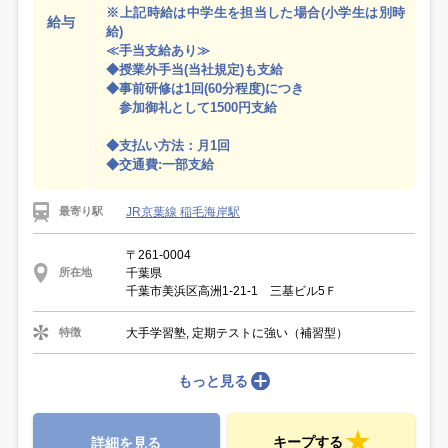
※上記時給は中学生を担当した場合(小学生は別時
給与
給)
≪手当支給あり≫
◆授業外手当(当社規定)も支給
◆事前研修は1回(60分程度)につき
参加御礼として1500円支給
◆支払い方法：月1回
◆交通費:一部支給
JR京葉線 稲毛海岸駅
最寄り駅
〒261-0004
千葉県
所在地
千葉市美浜区高洲1-21-1 三基ビル5Ｆ
大手学習塾, 定期テストに強い（補習型）
特徴
もっと見る
キープする
詳細を見る