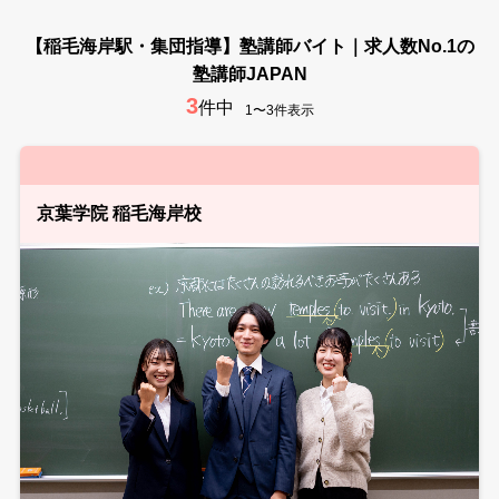
【稲毛海岸駅・集団指導】塾講師バイト｜求人数No.1の
塾講師JAPAN
3
件中
1〜3件表示
京葉学院 稲毛海岸校