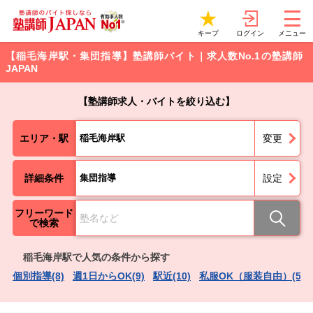
ログイン
キープ
メニュー
【稲毛海岸駅・集団指導】塾講師バイト｜求人数No.1の塾講師
JAPAN
【塾講師求人・バイトを絞り込む】
エリア・駅
稲毛海岸駅
変更
詳細条件
集団指導
設定
フリーワード
で検索
稲毛海岸駅で人気の条件から探す
個別指導(8)
週1日からOK(9)
駅近(10)
私服OK（服装自由）(5)