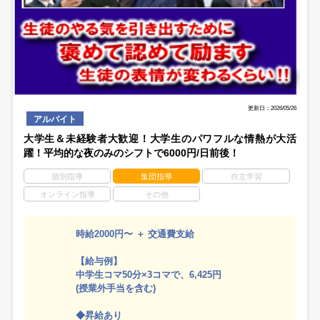
更新日：2026/05/26
アルバイト
大学生＆未経験者大歓迎！大学生のパワフルな情熱が大活
躍！平均的な夜のみのシフトで6000円/日前後！
個別指導
集団指導
自立学習
オンライン指導
その他
時給2000円〜 ＋ 交通費支給
【給与例】
中学生コマ50分×3コマで、6,425円
(授業外手当を含む)
◆昇給あり