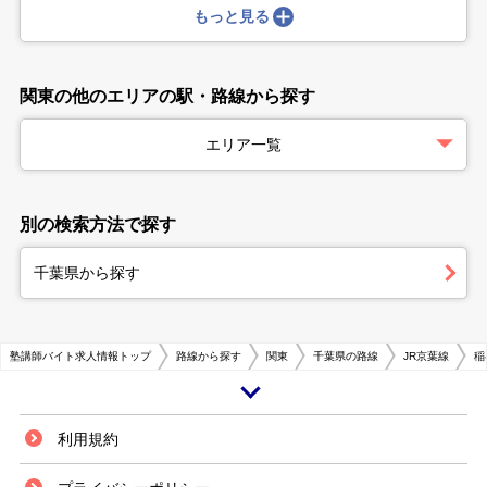
もっと見る
関東の他のエリアの駅・路線から探す
エリア一覧
別の検索方法で探す
千葉県から探す
塾講師バイト求人情報トップ
路線から探す
関東
千葉県の路線
JR京葉線
稲
稲毛海岸駅は千葉県千葉市美浜区に位置し、海沿いを含め観光名所や商業施
利用規約
設が発達しています。また鉄道路線は京葉線が乗り入れ、東京方面へのアク
セスに優れています。このような環境があることから、暮らしやすさを重視