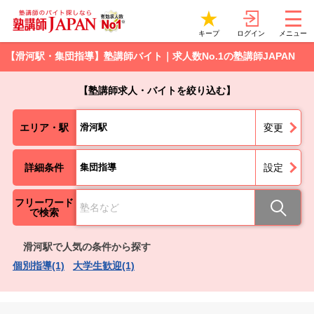
ログイン
キープ
メニュー
【滑河駅・集団指導】塾講師バイト｜求人数No.1の塾講師JAPAN
【塾講師求人・バイトを絞り込む】
エリア・駅
滑河駅
変更
詳細条件
集団指導
設定
フリーワード
で検索
滑河駅で人気の条件から探す
個別指導(1)
大学生歓迎(1)