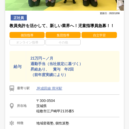
更新日：2022/12/08
正社員
教員免許を活かして、新しい業界へ！児童指導員急募！！
個別指導
集団指導
自立学習
オンライン指導
その他
21万円～／月
通勤手当（当社規定に基づく）
給与
昇給あり、 賞与 年2回
（前年度実績により）
JR成田線 滑河駅
最寄り駅
〒300-0504
茨城県
所在地
稲敷市江戸崎甲2135番5
地域密着塾, 個性派塾
特徴