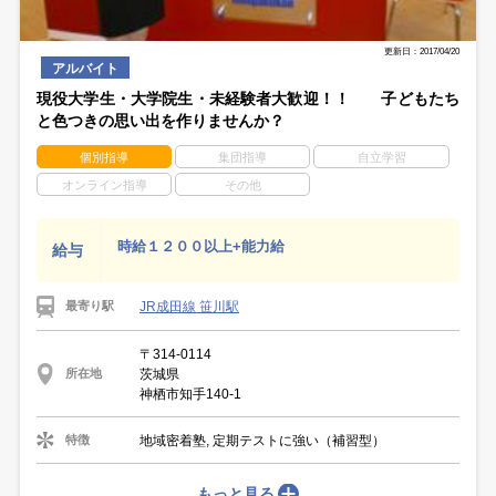
更新日：2017/04/20
アルバイト
現役大学生・大学院生・未経験者大歓迎！！ 子どもたち
と色つきの思い出を作りませんか？
個別指導
集団指導
自立学習
オンライン指導
その他
時給１２００以上+能力給
給与
JR成田線 笹川駅
最寄り駅
〒314-0114
茨城県
所在地
神栖市知手140-1
地域密着塾, 定期テストに強い（補習型）
特徴
もっと見る