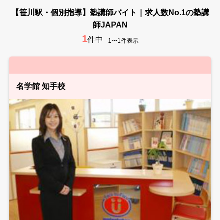
【笹川駅・個別指導】塾講師バイト｜求人数No.1の塾講
師JAPAN
1
件中
1〜1件表示
名学館 知手校