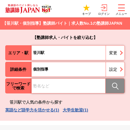
ログイン
キープ
メニュー
【笹川駅・個別指導】塾講師バイト｜求人数No.1の塾講師JAPAN
【塾講師求人・バイトを絞り込む】
エリア・駅
笹川駅
変更
詳細条件
個別指導
設定
フリーワード
で検索
笹川駅で人気の条件から探す
英語など語学力を活かせる(1)
大学生歓迎(1)