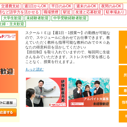
交通費支給
週1日からOK
平日のみOK
週末のみOK
夜間のみOK
語など語学力を活かせる
職場禁煙
駅近
友達と応募歓迎
駐車場あり
大学生歓迎
未経験者歓迎
中学受験経験者歓迎
主婦・主夫歓迎
スクールＩＥは【週1日・1授業〜】の勤務が可能な
ので、スケジュールに合わせてお仕事できます。教
えていただく教科も指導可能な教科のみでＯＫ☆あ
なたの得意科目を活かしてください♪
【担任制】を取り入れていますので、毎回同じ生徒
さんをみていただきます。ストレスや不安を感じる
ことなく、授業を行えますよ。
もっと読む
所
最
指