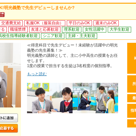
K!明光義塾で先生デビューしませんか?
交通費支給
私服OK（服装自由）
平日のみOK
週末のみOK
せる
職場禁煙
友達と応募歓迎
理系歓迎
女性活躍中
大学生歓迎
高校生指導経験者歓迎
シニア歓迎
主婦・主夫歓迎
≪得意科目で先生デビュー！未経験が活躍中の明光
義塾の先生募集！≫
明光義塾の講師として、主に小中高生の授業をお任
せします。
1度の授業で担当する生徒は3名程度の個別指導。
もっと読む
所
最
指