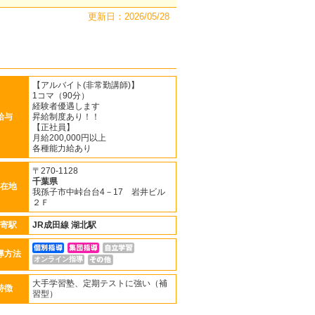
更新日：2026/05/28
【アルバイト(非常勤講師)】
1コマ（90分）
経験者優遇します
給与
昇給制度あり！！
【正社員】
月給200,000円以上
各種能力給あり
〒270-1128
千葉県
在地
我孫子市中峠台台4－17 岩井ビル
２Ｆ
寄駅
JR成田線
湖北駅
導方法
オンライン指導
大手学習塾、定期テストに強い（補
特徴
習型）