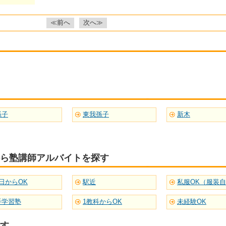
≪前へ
次へ≫
孫子
東我孫子
新木
ら塾講師アルバイトを探す
日からOK
駅近
私服OK（服装
手学習塾
1教科からOK
未経験OK
す