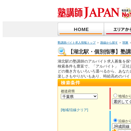
塾講師バイト求人情報トップ
＞
路線から探す
＞
関東
【湖北駅・個別指導】塾講師
湖北駅の塾講師のアルバイト求人募集を探
検索条件も豊富で、「アルバイト」「正社
どの働き方もいろいろ選べるから、あなた
楽しさもやりがいもあり、時給高めのバイ
都道府県
地域か
[地域/沿線クリア]
沿線か