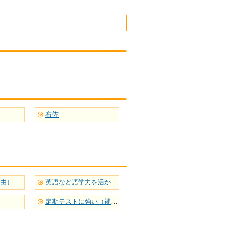
布佐
自由）
英語など語学力を活かせる
定期テストに強い（補習型）