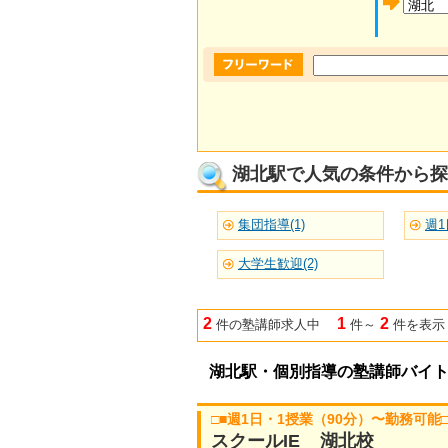
湖北駅で人気の条件から探
集団指導(1)
週1
大学生歓迎(2)
2
1
2
件の塾講師求人中
件～
件を表示
湖北駅・個別指導の塾講師バイ
□■週1日・1授業（90分）〜勤務可
スクールIE 湖北校