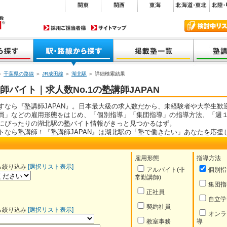
＞
千葉県の路線
＞
JR成田線
＞
湖北駅
＞ 詳細検索結果
バイト｜求人数No.1の塾講師JAPAN
すなら『塾講師JAPAN』。日本最大級の求人数だから、未経験者や大学生歓
員」などの雇用形態をはじめ、「個別指導」「集団指導」の指導方法、「週１
にぴったりの湖北駅の塾バイト情報がきっと見つかるはず。
トなら塾講師！『塾講師JAPAN』は湖北駅の「塾で働きたい」あなたを応援
雇用形態
指導方法
ら絞り込み
[選択リスト表示]
アルバイト(非
個別指
常勤講師)
集団指
正社員
自立学
契約社員
ら絞り込み
[選択リスト表示]
オンラ
教室事務
導