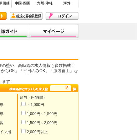
迎の塾や、高時給の求人情報も多数掲載！
からOK」「平日のみOK」「服装自由」な
します！
2
給与（円/時間）
導
～1,000円
導
1,000円～1,500円
習
1,500円～2,000円
イン指
2,000円以上