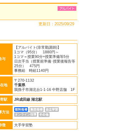
更新日：2025/09/29
【アルバイト(非常勤講師)】
1コマ（95分） 1880円～
1コマ＝授業90分+授業準備等5分
給与
日次手当（授業前準備･授業後報告等
25分） 475円
事務給 時給1140円
〒270-1132
在地
千葉県
我孫子市湖北台1-1-16 中野店舗 1F
寄駅
JR成田線
湖北駅
導方法
オンライン指導
特徴
大手学習塾