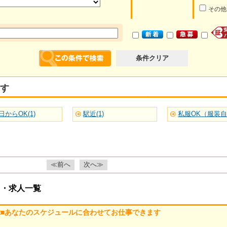
その他
条件クリア
す
日からOK(1)
駅近(1)
私服OK（服装自由
≪前へ
次へ≫
ト・求人一覧
能□■あなたのスケジュールに合わせてお仕事できます