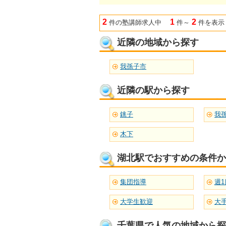
2
1
2
件の塾講師求人中
件～
件を表示
近隣の地域から探す
我孫子市
近隣の駅から探す
銚子
我
木下
湖北駅でおすすめの条件か
集団指導
週1
大学生歓迎
大
千葉県で人気の地域から探