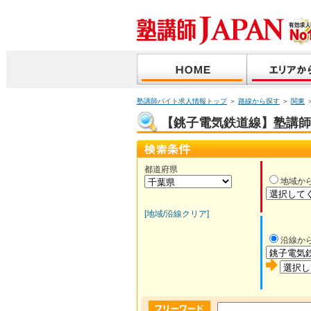
塾講師バイト求人情報トップ
＞
路線から探す
＞
関東
【銚子電気鉄道線】塾講師バ
都道府県
地域か
[地域/沿線クリア]
沿線か