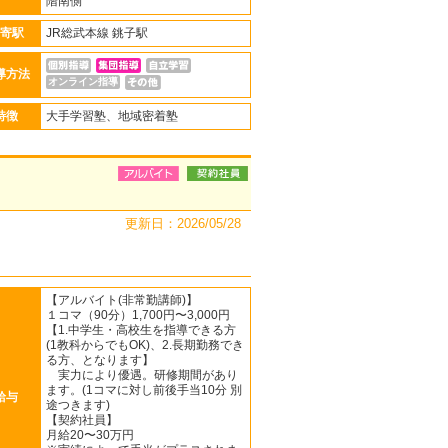
階南側
寄駅
JR総武本線 銚子駅
導方法
オンライン指導
特徴
大手学習塾、地域密着塾
更新日：2026/05/28
【アルバイト(非常勤講師)】
１コマ（90分）1,700円〜3,000円
【1.中学生・高校生を指導できる方
(1教科からでもOK)、2.長期勤務でき
る方、となります】
実力により優遇。研修期間があり
ます。(1コマに対し前後手当10分 別
給与
途つきます)
【契約社員】
月給20〜30万円