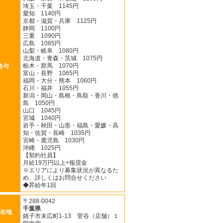
埼玉・千葉 1145円
愛知 1140円
京都・滋賀・兵庫 1125円
静岡 1100円
三重 1090円
広島 1085円
山梨・岐阜 1080円
北海道・青森・茨城 1075円
栃木・群馬 1070円
給与
富山・長野 1065円
福岡・大分・熊本 1060円
石川・福井 1055円
新潟・岡山・島根・鳥取・香川・徳
島 1050円
山口 1045円
宮城 1040円
岩手・秋田・山形・福島・愛媛・高
知・佐賀・長崎 1035円
宮崎・鹿児島 1030円
沖縄 1025円
【契約社員】
月給19万円以上+報奨金
※エリアにより募集状況が異なるた
め、詳しくはお問合せください
◆昇給年1回
〒288-0042
千葉県
在地
銚子市末広町1-13 菅谷（店舗）１