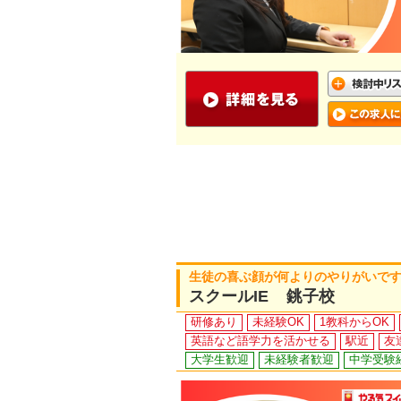
生徒の喜ぶ顔が何よりのやりがいで
スクールIE 銚子校
研修あり
未経験OK
1教科からOK
英語など語学力を活かせる
駅近
友
大学生歓迎
未経験者歓迎
中学受験