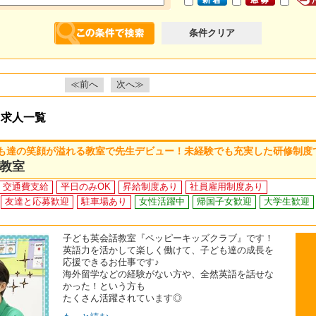
条件クリア
≪前へ
次へ≫
・求人一覧
も達の笑顔が溢れる教室で先生デビュー！未経験でも充実した研修制度
教室
交通費支給
平日のみOK
昇給制度あり
社員雇用制度あり
友達と応募歓迎
駐車場あり
女性活躍中
帰国子女歓迎
大学生歓迎
子ども英会話教室『ペッピーキッズクラブ』です！
英語力を活かして楽しく働けて、子ども達の成長を
応援できるお仕事です♪
海外留学などの経験がない方や、全然英語を話せな
かった！という方も
たくさん活躍されています◎