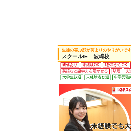
生徒の喜ぶ顔が何よりのやりがいで
スクールIE 波崎校
研修あり
未経験OK
1教科からOK
英語など語学力を活かせる
駅近
友
大学生歓迎
未経験者歓迎
中学受験