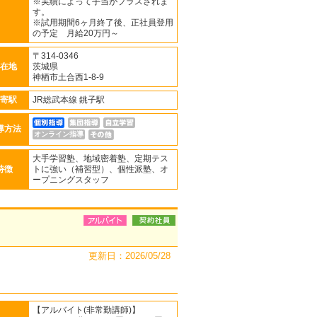
※実績によって手当がプラスされま
す。
※試用期間6ヶ月終了後、正社員登用
の予定 月給20万円～
〒314-0346
在地
茨城県
神栖市土合西1-8-9
寄駅
JR総武本線 銚子駅
導方法
オンライン指導
大手学習塾、地域密着塾、定期テス
特徴
トに強い（補習型）、個性派塾、オ
ープニングスタッフ
更新日：2026/05/28
【アルバイト(非常勤講師)】