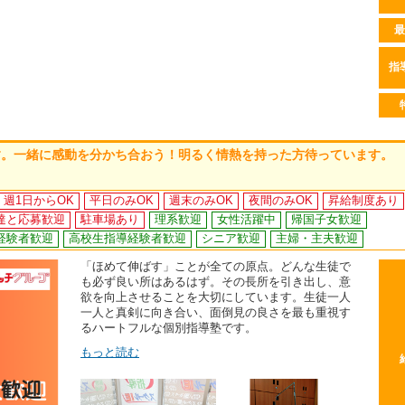
最
指
す。一緒に感動を分かち合おう！明るく情熱を持った方待っています。
週1日からOK
平日のみOK
週末のみOK
夜間のみOK
昇給制度あり
達と応募歓迎
駐車場あり
理系歓迎
女性活躍中
帰国子女歓迎
経験者歓迎
高校生指導経験者歓迎
シニア歓迎
主婦・主夫歓迎
「ほめて伸ばす」ことが全ての原点。どんな生徒で
も必ず良い所はあるはず。その長所を引き出し、意
欲を向上させることを大切にしています。生徒一人
一人と真剣に向き合い、面倒見の良さを最も重視す
るハートフルな個別指導塾です。
もっと読む