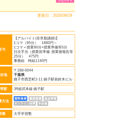
更新日：2025/09/29
【アルバイト(非常勤講師)】
1コマ（95分） 1880円～
1コマ＝授業90分+授業準備等5分
給与
日次手当（授業前準備･授業後報告等
25分） 475円
事務給 時給1140円
〒288-0044
在地
千葉県
銚子市西芝町2-11 銚子駅前鈴木ビル
寄駅
JR総武本線 銚子駅
導方法
オンライン指導
特徴
大手学習塾