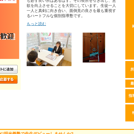
も必ず良い所はあるはず。その長所を引き出し、意
欲を向上させることを大切にしています。生徒一人
一人と真剣に向き合い、面倒見の良さを最も重視す
るハートフルな個別指導塾です。
もっと読む
所
最
指
K!明光義塾で先生デビューしませんか?