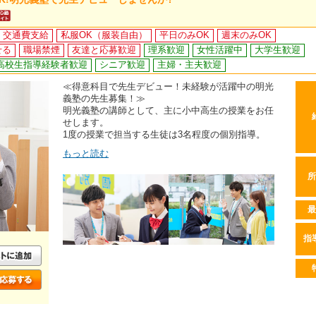
交通費支給
私服OK（服装自由）
平日のみOK
週末のみOK
せる
職場禁煙
友達と応募歓迎
理系歓迎
女性活躍中
大学生歓迎
高校生指導経験者歓迎
シニア歓迎
主婦・主夫歓迎
≪得意科目で先生デビュー！未経験が活躍中の明光
義塾の先生募集！≫
明光義塾の講師として、主に小中高生の授業をお任
せします。
1度の授業で担当する生徒は3名程度の個別指導。
もっと読む
所
最
指