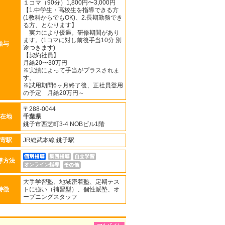
１コマ（90分）1,800円〜3,000円
【1.中学生・高校生を指導できる方
(1教科からでもOK)、2.長期勤務でき
る方、となります】
実力により優遇。研修期間があり
ます。(1コマに対し前後手当10分 別
給与
途つきます)
【契約社員】
月給20〜30万円
※実績によって手当がプラスされま
す。
※試用期間6ヶ月終了後、正社員登用
の予定 月給20万円～
〒288-0044
在地
千葉県
銚子市西芝町3-4 NOBビル1階
寄駅
JR総武本線 銚子駅
導方法
オンライン指導
大手学習塾、地域密着塾、定期テス
特徴
トに強い（補習型）、個性派塾、オ
ープニングスタッフ