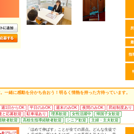
所
最
指
す。一緒に感動を分かち合おう！明るく情熱を持った方待っています。
週1日からOK
平日のみOK
週末のみOK
夜間のみOK
昇給制度あり
達と応募歓迎
駐車場あり
理系歓迎
女性活躍中
帰国子女歓迎
経験者歓迎
高校生指導経験者歓迎
シニア歓迎
主婦・主夫歓迎
「ほめて伸ばす」ことが全ての原点。どんな生徒で