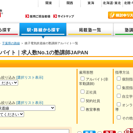
＞
千葉県の路線
＞ 銚子電気鉄道線の塾講師アルバイト一覧
イト｜求人数No.1の塾講師JAPAN
雇用形態
指導方法
ら絞り込み
[選択リスト表示]
アルバイト(非
個別指
常勤講師)
集団指
正社員
自立学
契約社員
ら絞り込み
[選択リスト表示]
オンラ
教室事務
導
その他