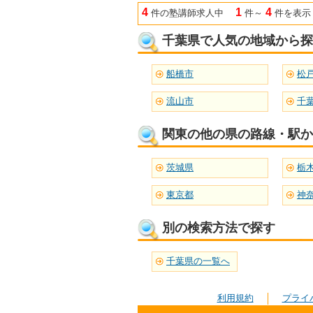
4
1
4
件の塾講師求人中
件～
件を表示
千葉県で人気の地域から探
船橋市
松
流山市
千
関東の他の県の路線・駅か
茨城県
栃
東京都
神
別の検索方法で探す
千葉県の一覧へ
利用規約
プライ