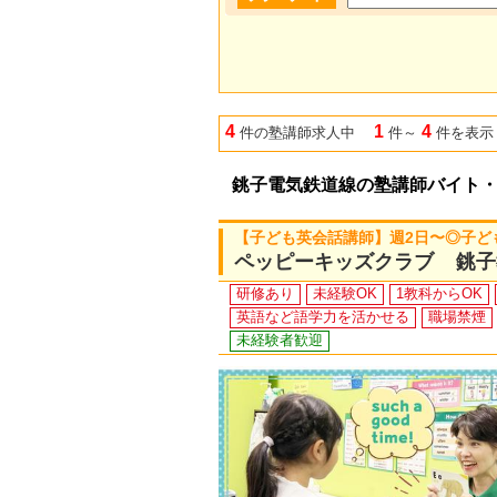
4
1
4
件の塾講師求人中
件～
件を表示
銚子電気鉄道線の塾講師バイト
【子ども英会話講師】週2日〜◎子ど
ペッピーキッズクラブ 銚子
研修あり
未経験OK
1教科からOK
英語など語学力を活かせる
職場禁煙
未経験者歓迎