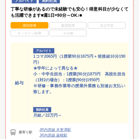
アルバイト
契約社員
丁寧な研修があるので未経験でも安心！得意科目が少なくて
も活躍できます■週1日×90分～OK♪■
個別指導
集団指導
自立学習
オンライン指導
その他
アルバイト
1コマ2065円（1授業90分1875円＋前後給10分190
円）
★学年によって異なる★
小・中学生担当：1授業(90分)1875円 高校生担当
（1対2の場合）：1授業(90分)1950円
給与
※研修・事務作業等の授業外業務も別途お支払い
致します。
契約社員
月給／22万円～
JR内房線 木更津駅
最寄り駅
JR内房線 巌根駅