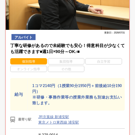
更新日：2026/07/31
アルバイト
丁寧な研修があるので未経験でも安心！得意科目が少なくて
も活躍できます■週1日×90分～OK♪■
個別指導
集団指導
自立学習
オンライン指導
その他
1コマ2140円（1授業90分1950円＋前後給10分190
円）
給与
※研修・事務作業等の授業外業務も別途お支払い
致します。
JR京葉線 新浦安駅
最寄り駅
東京メトロ東西線 浦安駅
〒279-0014