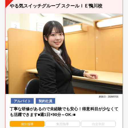
やる気スイッチグループ スクールＩＥ鴨川校
更新日：2026/07/31
アルバイト
契約社員
丁寧な研修があるので未経験でも安心！得意科目が少なくて
も活躍できます■週1日×90分～OK♪■
個別指導
集団指導
自立学習