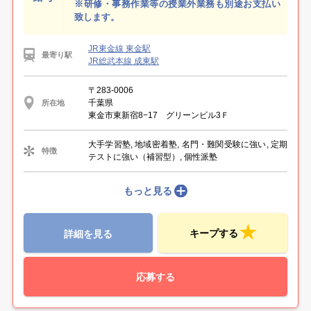
※研修・事務作業等の授業外業務も別途お支払い
致します。
JR東金線 東金駅
最寄り駅
JR総武本線 成東駅
〒283-0006
千葉県
所在地
東金市東新宿8−17 グリーンビル3Ｆ
大手学習塾, 地域密着塾, 名門・難関受験に強い, 定期
特徴
テストに強い（補習型）, 個性派塾
もっと見る
キープする
詳細を見る
応募する