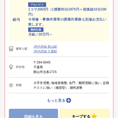
アルバイト
1コマ2065円（1授業90分1875円＋前後給10分190
円）
給与
※研修・事務作業等の授業外業務も別途お支払い
致します。
契約社員
月給／20万円～
JR内房線 館山駅
最寄り駅
JR内房線 九重駅
〒294-0045
千葉県
所在地
館山市北条1715
大手学習塾, 地域密着塾, 名門・難関受験に強い, 定期
特徴
テストに強い（補習型）, 個性派塾
もっと見る
キープする
詳細を見る