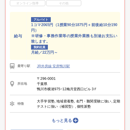
オンライン指導
その他
アルバイト
1コマ2065円（1授業90分1875円＋前後給10分190
円）
給与
※研修・事務作業等の授業外業務も別途お支払い
致します。
契約社員
月給／22万円～
JR外房線 安房鴨川駅
最寄り駅
〒296-0001
千葉県
所在地
鴨川市横渚975−12梅月堂西口ビル 3Ｆ
大手学習塾, 地域密着塾, 名門・難関受験に強い, 定期
特徴
テストに強い（補習型）, 個性派塾
もっと見る