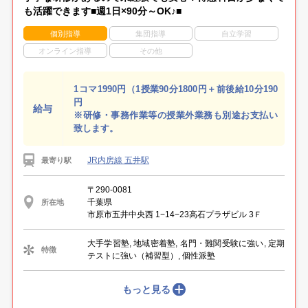
も活躍できます■週1日×90分～OK♪■
個別指導
集団指導
自立学習
オンライン指導
その他
1コマ1990円（1授業90分1800円＋前後給10分190
円
給与
※研修・事務作業等の授業外業務も別途お支払い
致します。
JR内房線 五井駅
最寄り駅
〒290-0081
千葉県
所在地
市原市五井中央西 1−14−23高石プラザビル 3Ｆ
大手学習塾, 地域密着塾, 名門・難関受験に強い, 定期
特徴
テストに強い（補習型）, 個性派塾
もっと見る