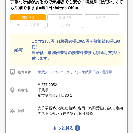
丁寧な研修があるので未経験でも安心！得意科目が少なくて
も活躍できます■週1日×90分～OK♪■
個別指導
集団指導
自立学習
オンライン指導
その他
1コマ2155円（1授業90分1965円＋前後給10分190
円）
給与
※研修・事務作業等の授業外業務も別途お支払い
致します。
東武アーバンパークライン(東武野田線) 増尾駅
最寄り駅
〒277-0052
千葉県
所在地
柏市増尾台2丁目30-1
大手学習塾, 地域密着塾, 名門・難関受験に強い, 定期
特徴
テストに強い（補習型）, 個性派塾
もっと見る