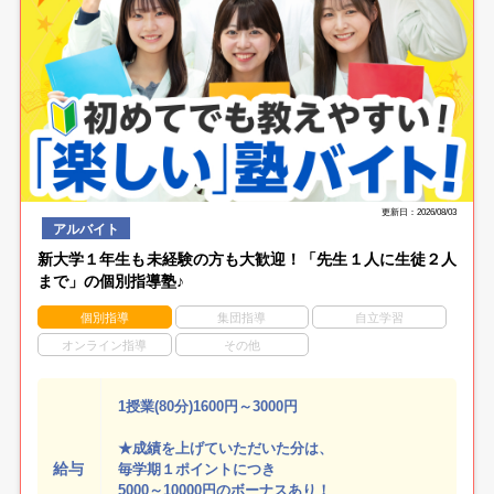
更新日：2026/08/03
アルバイト
新大学１年生も未経験の方も大歓迎！「先生１人に生徒２人
まで」の個別指導塾♪
個別指導
集団指導
自立学習
オンライン指導
その他
1授業(80分)1600円～3000円
★成績を上げていただいた分は、
給与
毎学期１ポイントにつき
5000～10000円のボーナスあり！