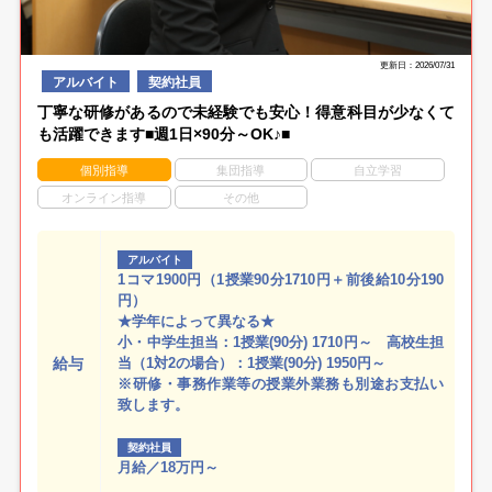
更新日：2026/07/31
アルバイト
契約社員
丁寧な研修があるので未経験でも安心！得意科目が少なくて
も活躍できます■週1日×90分～OK♪■
個別指導
集団指導
自立学習
オンライン指導
その他
アルバイト
1コマ1900円（1授業90分1710円＋前後給10分190
円）
★学年によって異なる★
小・中学生担当：1授業(90分) 1710円～ 高校生担
給与
当（1対2の場合）：1授業(90分) 1950円～
※研修・事務作業等の授業外業務も別途お支払い
致します。
契約社員
月給／18万円～