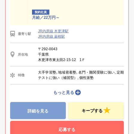
契約社員
月給／22万円～
JR内房線 木更津駅
最寄り駅
JR内房線 巌根駅
〒292-0043
千葉県
所在地
木更津市東太田2-15-12 1Ｆ
大手学習塾, 地域密着塾, 名門・難関受験に強い, 定期
特徴
テストに強い（補習型）, 個性派塾
もっと見る
キープする
詳細を見る
応募する