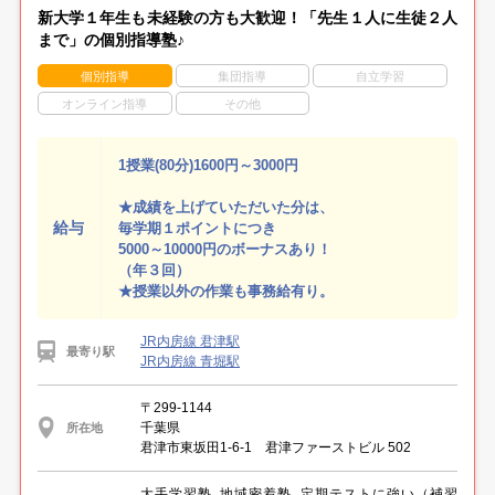
新大学１年生も未経験の方も大歓迎！「先生１人に生徒２人
まで」の個別指導塾♪
個別指導
集団指導
自立学習
オンライン指導
その他
1授業(80分)1600円～3000円
★成績を上げていただいた分は、
給与
毎学期１ポイントにつき
5000～10000円のボーナスあり！
（年３回）
★授業以外の作業も事務給有り。
JR内房線 君津駅
最寄り駅
JR内房線 青堀駅
〒299-1144
千葉県
所在地
君津市東坂田1-6-1 君津ファーストビル 502
大手学習塾, 地域密着塾, 定期テストに強い（補習