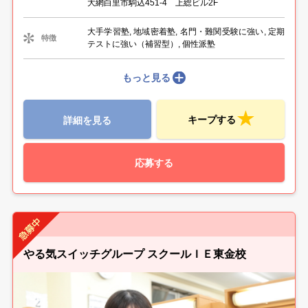
大網白里市駒込451-4 上総ビル2F
大手学習塾, 地域密着塾, 名門・難関受験に強い, 定期
特徴
テストに強い（補習型）, 個性派塾
もっと見る
キープする
詳細を見る
応募する
やる気スイッチグループ スクールＩＥ東金校