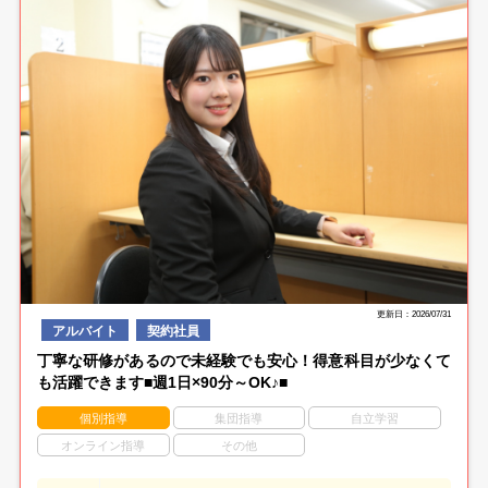
更新日：2026/07/31
アルバイト
契約社員
丁寧な研修があるので未経験でも安心！得意科目が少なくて
も活躍できます■週1日×90分～OK♪■
個別指導
集団指導
自立学習
オンライン指導
その他