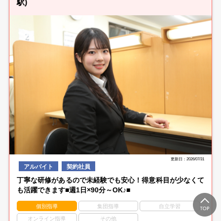
駅)
更新日：2026/07/31
アルバイト
契約社員
丁寧な研修があるので未経験でも安心！得意科目が少なくて
も活躍できます■週1日×90分～OK♪■
個別指導
集団指導
自立学習
オンライン指導
その他