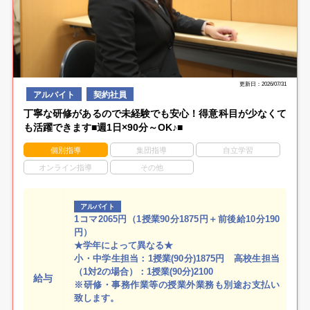
更新日：2026/07/31
アルバイト
契約社員
丁寧な研修があるので未経験でも安心！得意科目が少なくて
も活躍できます■週1日×90分～OK♪■
個別指導
集団指導
自立学習
オンライン指導
その他
アルバイト
1コマ2065円（1授業90分1875円＋前後給10分190
円）
★学年によって異なる★
小・中学生担当：1授業(90分)1875円 高校生担当
（1対2の場合）：1授業(90分)2100
給与
※研修・事務作業等の授業外業務も別途お支払い
致します。