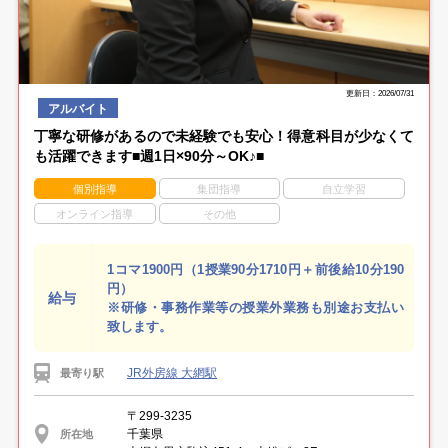
更新日：2026/07/31
アルバイト
丁寧な研修があるので未経験でも安心！得意科目が少なくて
も活躍できます■週1日×90分～OK♪■
個別指導
集団指導
自立学習
オンライン指導
その他
1コマ1900円（1授業90分1710円＋前後給10分190
円）
給与
※研修・事務作業等の授業外業務も別途お支払い
致します。
JR外房線 大網駅
最寄り駅
〒299-3235
千葉県
所在地