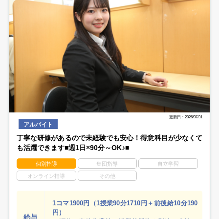
更新日：2026/07/31
アルバイト
丁寧な研修があるので未経験でも安心！得意科目が少なくて
も活躍できます■週1日×90分～OK♪■
個別指導
集団指導
自立学習
オンライン指導
その他
1コマ1900円（1授業90分1710円＋前後給10分190
円）
給与