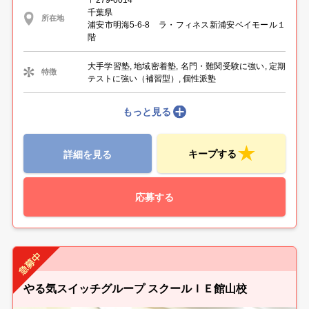
千葉県
所在地
浦安市明海5-6-8 ラ・フィネス新浦安ベイモール１
階
大手学習塾, 地域密着塾, 名門・難関受験に強い, 定期
特徴
テストに強い（補習型）, 個性派塾
もっと見る
キープする
詳細を見る
応募する
やる気スイッチグループ スクールＩＥ館山校