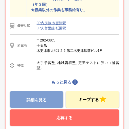
（年３回）
★授業以外の作業も事務給有り。
JR内房線 木更津駅
最寄り駅
JR久留里線 祇園駅
〒292-0805
千葉県
所在地
木更津市大和1-2-6 第二木更津駅前ビル1F
大手学習塾, 地域密着塾, 定期テストに強い（補習
特徴
型）
もっと見る
キープする
詳細を見る
応募する