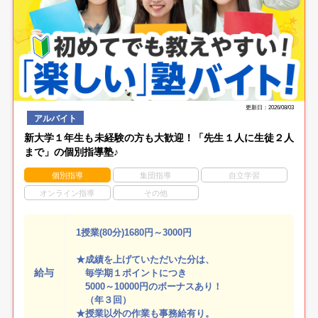
更新日：2026/08/03
アルバイト
新大学１年生も未経験の方も大歓迎！「先生１人に生徒２人
まで」の個別指導塾♪
個別指導
集団指導
自立学習
オンライン指導
その他
1授業(80分)1680円～3000円
★成績を上げていただいた分は、
給与
毎学期１ポイントにつき
5000～10000円のボーナスあり！
（年３回）
★授業以外の作業も事務給有り。