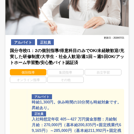
更新日：2026/07/21
アルバイト
正社員
国分寺校/1：2の個別指導/得意科目のみでOK/未経験歓迎/充
実した研修制度/大学生・社会人歓迎/週1回～週5回OK/アッ
トホーム学習塾/安心塾バイト認証済
個別指導
集団指導
自立学習
オンライン指導
その他
アルバイト
時給1,300円。休み時間の10分間も時給対象です。
昇給あり。
正社員
入社時想定年収 405～427 万円賃金形態：月給制
月給：270,000円（基本給200,835円+固定残業代6
9,165円）～285,000円（基本給211,992円+固定残