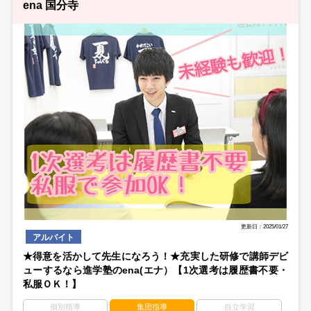
ena 国分寺
更新日：2025/01/27
アルバイト
★得意を活かして先生になろう！★充実した研修で講師デビ
ューするなら進学塾のena(エナ）【1次選考は履歴書不要・
私服ＯＫ！】
個別指導
集団指導
自立学習