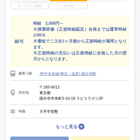
オンライン指導
その他
時給 2,600円～
※授業研修（正規時給認定）合格までは通常時給
の90％
給与
※最短でご入社1ヶ月後から正規時給が適用となり
ます。
※正規時給の支払いは正規時給に合格した月の翌
月からとなります。
JR中央本線(東京～塩尻) 国分寺駅
最寄り駅
〒185-0012
東京都
所在地
国分寺市本町3-10-19 ラピスラズリ3F
大手学習塾
特徴
もっと見る