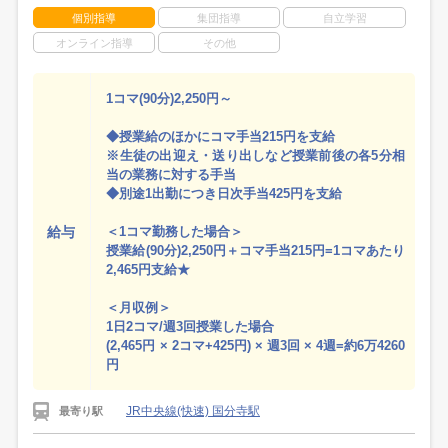
個別指導
集団指導
自立学習
オンライン指導
その他
1コマ(90分)2,250円～
◆授業給のほかにコマ手当215円を支給
※生徒の出迎え・送り出しなど授業前後の各5分相
当の業務に対する手当
◆別途1出勤につき日次手当425円を支給
給与
＜1コマ勤務した場合＞
授業給(90分)2,250円＋コマ手当215円=1コマあたり
2,465円支給★
＜月収例＞
1日2コマ/週3回授業した場合
(2,465円 × 2コマ+425円) × 週3回 × 4週=約6万4260
円
JR中央線(快速) 国分寺駅
最寄り駅