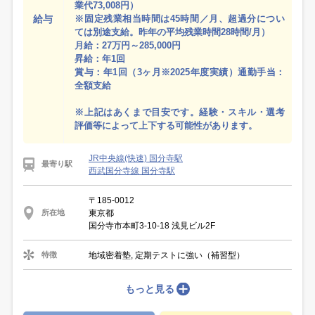
業代73,008円）
給与
※固定残業相当時間は45時間／月、超過分につい
ては別途支給。昨年の平均残業時間28時間/月）
月給：27万円～285,000円
昇給：年1回
賞与：年1回（3ヶ月※2025年度実績）通勤手当：
全額支給
※上記はあくまで目安です。経験・スキル・選考
評価等によって上下する可能性があります。
JR中央線(快速) 国分寺駅
最寄り駅
西武国分寺線 国分寺駅
〒185-0012
東京都
所在地
国分寺市本町3-10-18 浅見ビル2F
地域密着塾, 定期テストに強い（補習型）
特徴
もっと見る