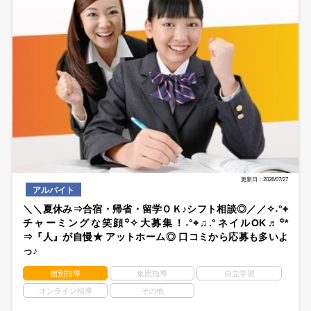
更新日：2026/07/27
アルバイト
＼＼夏休み⇒合宿・帰省・留学ＯＫ♪シフト相談◎／／✧˖°⌖
チャーミングな笑顔꙳✧大募集！˖°⌖♫.°ネイルOK♬꙳*
⇒『人』が自慢★ アットホーム◎ 口コミから応募も多いよ
っ♪
個別指導
集団指導
自立学習
オンライン指導
その他