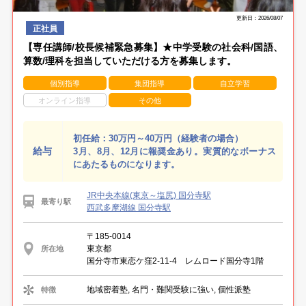
更新日：2026/08/07
正社員
【専任講師/校長候補緊急募集】★中学受験の社会科/国語、
算数/理科を担当していただける方を募集します。
個別指導
集団指導
自立学習
オンライン指導
その他
初任給：30万円～40万円（経験者の場合）
給与
3月、8月、12月に報奨金あり。実質的なボーナス
にあたるものになります。
JR中央本線(東京～塩尻) 国分寺駅
最寄り駅
西武多摩湖線 国分寺駅
〒185-0014
東京都
所在地
国分寺市東恋ケ窪2-11-4 レムロード国分寺1階
地域密着塾, 名門・難関受験に強い, 個性派塾
特徴