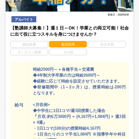
更新日：2026/03/30
アルバイト
【塾講師大募集！】週１日～OK！学業との両立可能！社会
に出て役に立つスキルを身につけませんか？
個別指導
集団指導
自立学習
オンライン指導
その他
時給2500円～＋各種手当＋交通費
◆4年制大学卒業の方は時給2600円～
◆経験に応じて時給を設定させていただきます。
◆研修期間中（1～2ヶ月）は、授業時給は-200円
となります。
給与
<月収例>
◆中学生に1日1コマ/週3回授業した場合
『月収:約6万3000円 = (4,167円+1,084円) × 週3回
× 4週』
・1日1コマ(100分)の授業時給4,167円
・1日当たりのコマ手当1,084円 ※指導学年や科目