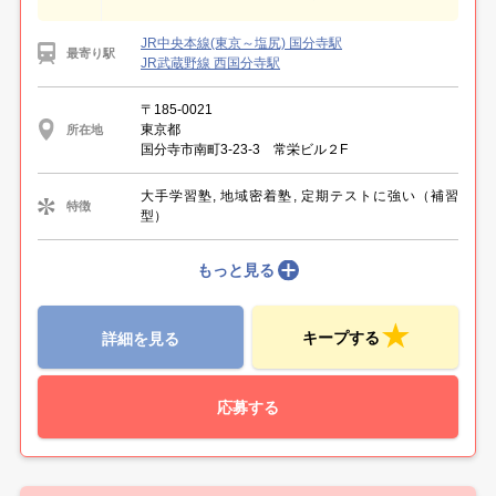
JR中央本線(東京～塩尻) 国分寺駅
最寄り駅
JR武蔵野線 西国分寺駅
〒185-0021
東京都
所在地
国分寺市南町3-23-3 常栄ビル２F
大手学習塾, 地域密着塾, 定期テストに強い（補習
特徴
型）
もっと見る
キープする
詳細を見る
応募する