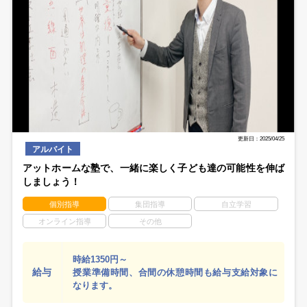
更新日：2025/04/25
アルバイト
アットホームな塾で、一緒に楽しく子ども達の可能性を伸ば
しましょう！
個別指導
集団指導
自立学習
オンライン指導
その他
時給1350円～
給与
授業準備時間、合間の休憩時間も給与支給対象に
なります。