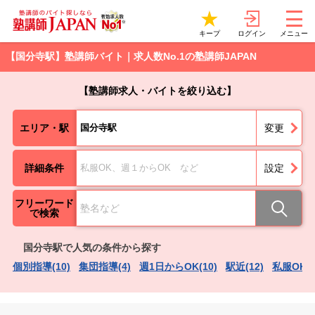
ログイン
キープ
メニュー
【国分寺駅】塾講師バイト｜求人数No.1の塾講師JAPAN
【塾講師求人・バイトを絞り込む】
エリア・駅
国分寺駅
変更
詳細条件
私服OK、週１からOK など
設定
フリーワード
で検索
国分寺駅で人気の条件から探す
個別指導(10)
集団指導(4)
週1日からOK(10)
駅近(12)
私服OK（