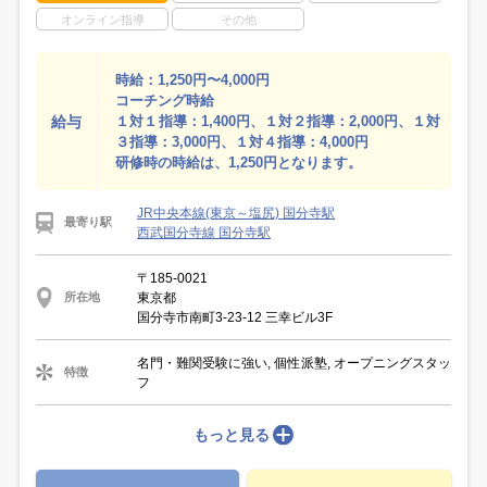
オンライン指導
その他
時給：1,250円〜4,000円
コーチング時給
給与
１対１指導：1,400円、１対２指導：2,000円、１対
３指導：3,000円、１対４指導：4,000円
研修時の時給は、1,250円となります。
JR中央本線(東京～塩尻) 国分寺駅
最寄り駅
西武国分寺線 国分寺駅
〒185-0021
東京都
所在地
国分寺市南町3-23-12 三幸ビル3F
名門・難関受験に強い, 個性派塾, オープニングスタッ
特徴
フ
もっと見る