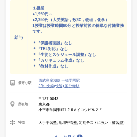
１授業
●1,950円～
●2,350円（大受英語，数3C，物理，化学）
1授業は授業時間80分と授業前後の簡単な付随業務
です。
給与
＊『保護者面談』なし
＊『TEL対応』なし
＊『生徒とスケジュール調整』なし
＊『カリキュラム作成』なし
＊『教材作成』なし
西武多摩湖線 一橋学園駅
最寄り駅
JR中央線(快速) 国分寺駅
〒187-0043
東京都
所在地
小平市学園東町1-2-6メイコウビル２Ｆ
大手学習塾, 地域密着塾, 定期テストに強い（補習型）
特徴