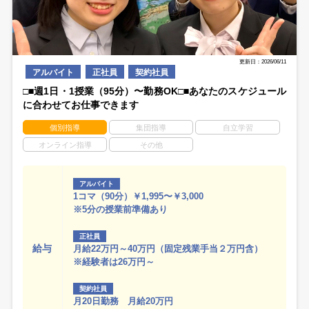
更新日：2026/06/11
アルバイト
正社員
契約社員
□■週1日・1授業（95分）〜勤務OK□■あなたのスケジュール
に合わせてお仕事できます
個別指導
集団指導
自立学習
オンライン指導
その他
アルバイト
1コマ（90分）￥1,995〜￥3,000
※5分の授業前準備あり
正社員
給与
月給22万円～40万円（固定残業手当２万円含）
※経験者は26万円～
契約社員
月20日勤務 月給20万円