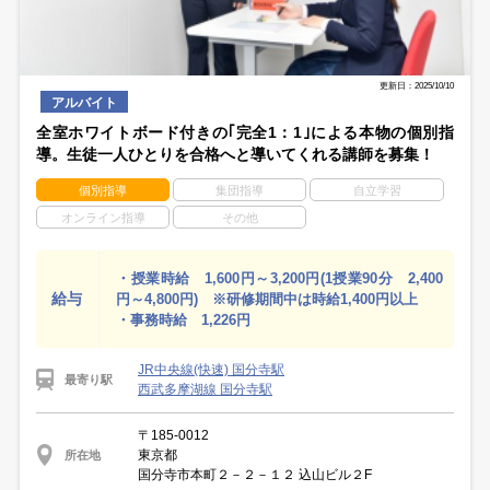
更新日：2025/10/10
アルバイト
全室ホワイトボード付きの｢完全1：1｣による本物の個別指
導。生徒一人ひとりを合格へと導いてくれる講師を募集！
個別指導
集団指導
自立学習
オンライン指導
その他
・授業時給 1,600円～3,200円(1授業90分 2,400
給与
円～4,800円) ※研修期間中は時給1,400円以上
・事務時給 1,226円
JR中央線(快速) 国分寺駅
最寄り駅
西武多摩湖線 国分寺駅
〒185-0012
東京都
所在地
国分寺市本町２－２－１２ 込山ビル２F