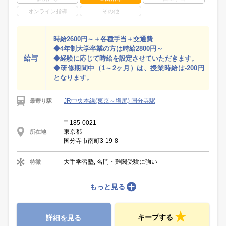
オンライン指導
その他
時給2600円～＋各種手当＋交通費
◆4年制大学卒業の方は時給2800円～
給与
◆経験に応じて時給を設定させていただきます。
◆研修期間中（1～2ヶ月）は、授業時給は-200円
となります。
JR中央本線(東京～塩尻) 国分寺駅
最寄り駅
〒185-0021
東京都
所在地
国分寺市南町3-19-8
大手学習塾, 名門・難関受験に強い
特徴
もっと見る
キープする
詳細を見る