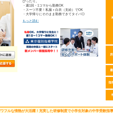
ぴったり。
・週1回・1コマから勤務OK
・スーツ不要！私服＋白衣（支給）でOK
・大学帰りにそのまま勤務できてタイパ◎
もっと読む
所
最
指
パワフルな情熱が大活躍！充実した研修制度で小学生対象の中学受験指