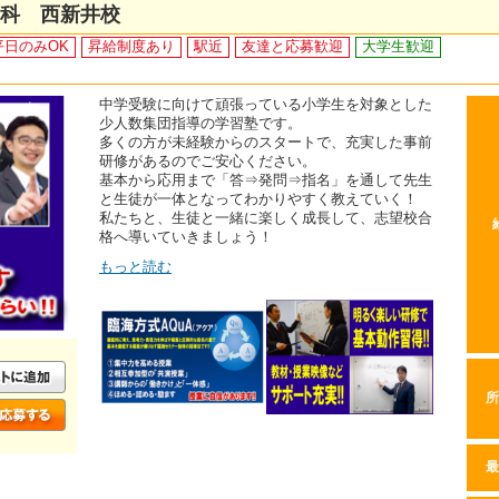
験科 西新井校
平日のみOK
昇給制度あり
駅近
友達と応募歓迎
大学生歓迎
中学受験に向けて頑張っている小学生を対象とした
少人数集団指導の学習塾です。
多くの方が未経験からのスタートで、充実した事前
研修があるのでご安心ください。
基本から応用まで「答⇒発問⇒指名」を通して先生
と生徒が一体となってわかりやすく教えていく！
私たちと、生徒と一緒に楽しく成長して、志望校合
格へ導いていきましょう！
もっと読む
所
最