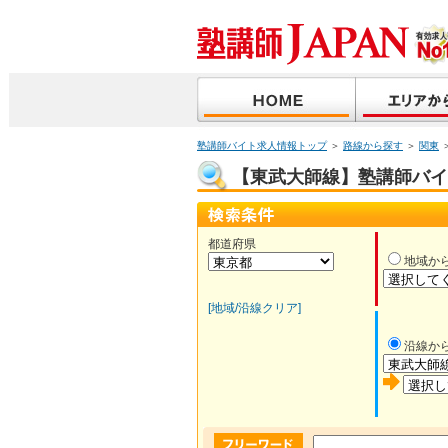
塾講師バイト求人情報トップ
＞
路線から探す
＞
関東
【東武大師線】塾講師バイト
都道府県
地域か
[地域/沿線クリア]
沿線か