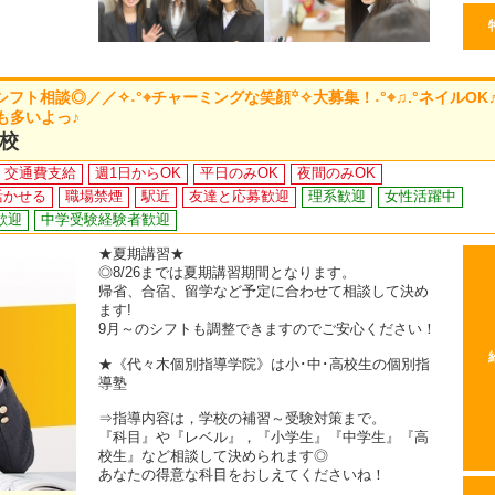
ト相談◎／／✧˖°⌖チャーミングな笑顔꙳✧大募集！˖°⌖♫.°ネイルOK♬
も多いよっ♪
校
交通費支給
週1日からOK
平日のみOK
夜間のみOK
活かせる
職場禁煙
駅近
友達と応募歓迎
理系歓迎
女性活躍中
歓迎
中学受験経験者歓迎
★夏期講習★
◎8/26までは夏期講習期間となります。
帰省、合宿、留学など予定に合わせて相談して決め
ます!
9月～のシフトも調整できますのでご安心ください！
★《代々木個別指導学院》は小･中･高校生の個別指
導塾
⇒指導内容は，学校の補習～受験対策まで。
『科目』や『レベル』，『小学生』『中学生』『高
校生』など相談して決められます◎
あなたの得意な科目をおしえてくださいね！