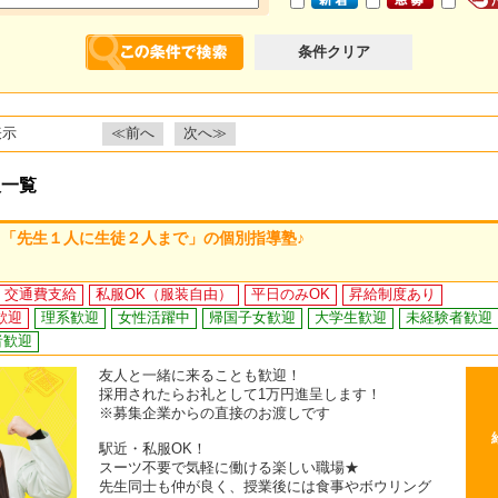
条件クリア
表示
≪前へ
次へ≫
人一覧
「先生１人に生徒２人まで」の個別指導塾♪
交通費支給
私服OK（服装自由）
平日のみOK
昇給制度あり
歓迎
理系歓迎
女性活躍中
帰国子女歓迎
大学生歓迎
未経験者歓迎
者歓迎
友人と一緒に来ることも歓迎！
採用されたらお礼として1万円進呈します！
※募集企業からの直接のお渡しです
駅近・私服OK！
スーツ不要で気軽に働ける楽しい職場★
先生同士も仲が良く、授業後には食事やボウリング