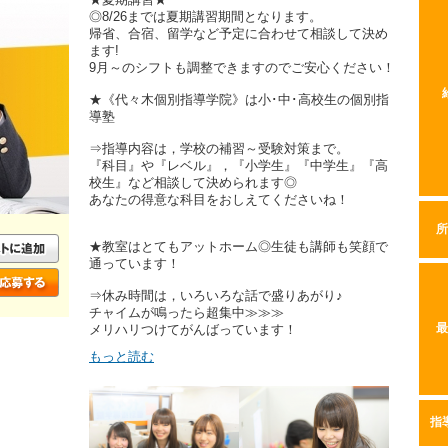
◎8/26までは夏期講習期間となります。
帰省、合宿、留学など予定に合わせて相談して決め
ます!
9月～のシフトも調整できますのでご安心ください！
★《代々木個別指導学院》は小･中･高校生の個別指
導塾
⇒指導内容は，学校の補習～受験対策まで。
『科目』や『レベル』，『小学生』『中学生』『高
校生』など相談して決められます◎
あなたの得意な科目をおしえてくださいね！
所
★教室はとてもアットホーム◎生徒も講師も笑顔で
通っています！
⇒休み時間は，いろいろな話で盛りあがり♪
チャイムが鳴ったら超集中≫≫≫
メリハリつけてがんばっています！
最
もっと読む
指