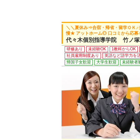
＼＼夏休み⇒合宿・帰省・留学ＯＫ♪シフ
慢★ アットホーム◎ 口コミから応募
代々木個別指導学院 竹ノ塚
研修あり
未経験OK
1教科からOK
社員雇用制度あり
英語など語学力を
帰国子女歓迎
大学生歓迎
未経験者