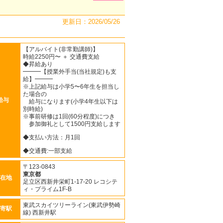
更新日：2026/05/26
【アルバイト(非常勤講師)】
時給2250円〜 ＋ 交通費支給
◆昇給あり
━━━【授業外手当(当社規定)も支
給】━━━
※上記給与は小学5〜6年生を担当し
た場合の
給与
給与になります(小学4年生以下は
別時給)
※事前研修は1回(60分程度)につき
参加御礼として1500円支給します
◆支払い方法：月1回
◆交通費:一部支給
〒123-0843
東京都
在地
足立区西新井栄町1-17-20 レコシテ
ィ・プライム1F-B
東武スカイツリーライン(東武伊勢崎
寄駅
線) 西新井駅