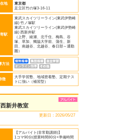
在地
東京都
足立区竹の塚3-16-11
東武スカイツリーライン(東武伊勢崎
線) 竹ノ塚駅
東武スカイツリーライン(東武伊勢崎
線) 西新井駅
寄駅
（上野、綾瀬、北千住、梅島、谷
塚、草加、獨協大学前、蒲生、新
田、南越谷、北越谷、春日部～通勤
圏）
導方法
オンライン指導
大手学習塾、地域密着塾、定期テス
特徴
トに強い（補習型）
 西新井教室
更新日：2026/05/27
【アルバイト(非常勤講師)】
1コマ90分(授業時間80分+準備時間