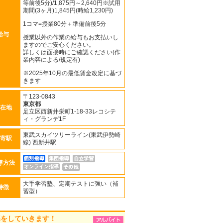
等前後5分)/1,875円～2,640円※試用
期間(3ヶ月)1,845円(時給1,230円)
1コマ=授業80分＋準備前後5分
給与
授業以外の作業の給与もお支払いし
ますのでご安心ください。
詳しくは面接時にご確認ください(作
業内容による/規定有)
※2025年10月の最低賃金改定に基づ
きます
〒123-0843
東京都
在地
足立区西新井栄町1-18-33レコシテ
ィ・グランデ1F
東武スカイツリーライン(東武伊勢崎
寄駅
線) 西新井駅
導方法
オンライン指導
大手学習塾、定期テストに強い（補
特徴
習型）
導をしていきます！