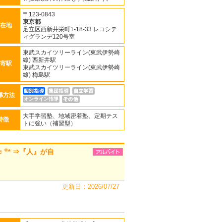
〒123-0843
東京都
在地
足立区西新井栄町1-18-33 レコシテ
ィグランデ120号室
東武スカイツリーライン(東武伊勢崎
線) 西新井駅
寄駅
東武スカイツリーライン(東武伊勢崎
線) 梅島駅
導方法
オンライン指導
大手学習塾、地域密着塾、定期テス
特徴
トに強い（補習型）
꙳* ⇒『人』が自
更新日：2026/07/27