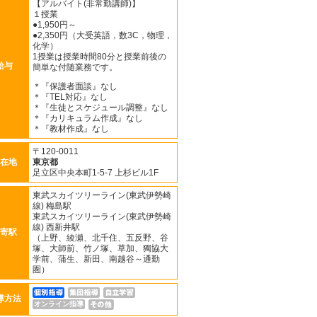
【アルバイト(非常勤講師)】
１授業
●1,950円～
●2,350円（大受英語，数3C，物理，
化学）
1授業は授業時間80分と授業前後の
給与
簡単な付随業務です。
＊『保護者面談』なし
＊『TEL対応』なし
＊『生徒とスケジュール調整』なし
＊『カリキュラム作成』なし
＊『教材作成』なし
〒120-0011
在地
東京都
足立区中央本町1-5-7 上杉ビル1F
東武スカイツリーライン(東武伊勢崎
線) 梅島駅
東武スカイツリーライン(東武伊勢崎
線) 西新井駅
寄駅
（上野、綾瀬、北千住、五反野、谷
塚、大師前、竹ノ塚、草加、獨協大
学前、蒲生、新田、南越谷～通勤
圏）
導方法
オンライン指導