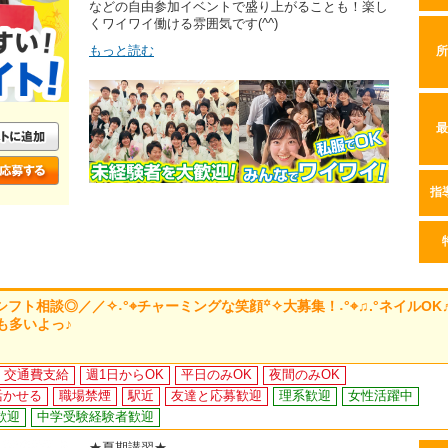
などの自由参加イベントで盛り上がることも！楽し
くワイワイ働ける雰囲気です(^^)
もっと読む
所
最
指
ト相談◎／／✧˖°⌖チャーミングな笑顔꙳✧大募集！˖°⌖♫.°ネイルOK♬
も多いよっ♪
交通費支給
週1日からOK
平日のみOK
夜間のみOK
活かせる
職場禁煙
駅近
友達と応募歓迎
理系歓迎
女性活躍中
歓迎
中学受験経験者歓迎
★夏期講習★