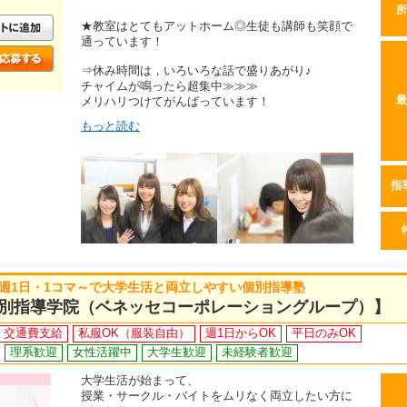
所
★教室はとてもアットホーム◎生徒も講師も笑顔で
通っています！
⇒休み時間は，いろいろな話で盛りあがり♪
チャイムが鳴ったら超集中≫≫≫
メリハリつけてがんばっています！
最
もっと読む
指
/週1日・1コマ～で大学生活と両立しやすい個別指導塾
別指導学院（ベネッセコーポレーショングループ）】
交通費支給
私服OK（服装自由）
週1日からOK
平日のみOK
理系歓迎
女性活躍中
大学生歓迎
未経験者歓迎
大学生活が始まって、
授業・サークル・バイトをムリなく両立したい方に