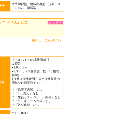
大手学習塾、地域密着塾、定期テス
特徴
トに強い（補習型）
꙳* ⇒『人』が自
更新日：2026/07/27
【アルバイト(非常勤講師)】
１授業
●1,950円～
●2,350円（大受英語，数3C，物理，
化学）
1授業は授業時間80分と授業前後の
給与
簡単な付随業務です。
＊『保護者面談』なし
＊『TEL対応』なし
＊『生徒とスケジュール調整』なし
＊『カリキュラム作成』なし
＊『教材作成』なし
〒121-0813