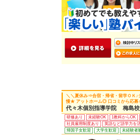
＼＼夏休み⇒合宿・帰省・留学ＯＫ♪シフ
慢★ アットホーム◎ 口コミから応募
代々木個別指導学院 梅島校
研修あり
未経験OK
1教科からOK
社員雇用制度あり
英語など語学力を
帰国子女歓迎
大学生歓迎
未経験者