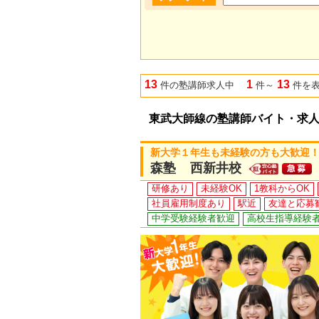
13
1
13
件の塾講師求人中
件～
件を
東武大師線の塾講師バイト・求
新大学１年生も未経験の方も大歓迎！
森塾 西新井校
研修あり
未経験OK
1教科からOK
社員雇用制度あり
駅近
友達と応募
中学受験経験者歓迎
高校生指導経験