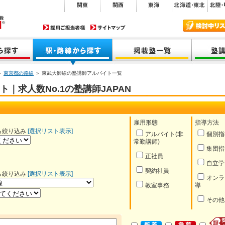
＞
東京都の路線
＞ 東武大師線の塾講師アルバイト一覧
｜求人数No.1の塾講師JAPAN
雇用形態
指導方法
ら絞り込み
[選択リスト表示]
アルバイト(非
個別指
常勤講師)
集団指
正社員
自立学
契約社員
ら絞り込み
[選択リスト表示]
オンラ
教室事務
導
その他