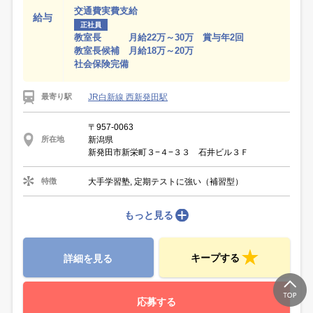
交通費実費支給
給与
正社員
教室長 月給22万～30万 賞与年2回
教室長候補 月給18万～20万
社会保険完備
JR白新線 西新発田駅
最寄り駅
〒957-0063
新潟県
所在地
新発田市新栄町３−４−３３ 石井ビル３Ｆ
大手学習塾, 定期テストに強い（補習型）
特徴
もっと見る
キープする
詳細を見る
応募する