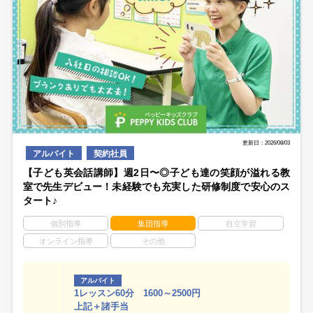
更新日：2026/08/03
アルバイト
契約社員
【子ども英会話講師】週2日〜◎子ども達の笑顔が溢れる教
室で先生デビュー！未経験でも充実した研修制度で安心のス
タート♪
個別指導
集団指導
自立学習
オンライン指導
その他
アルバイト
1レッスン60分 1600～2500円
上記＋諸手当