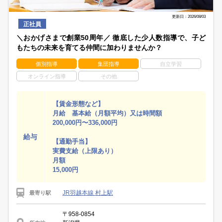
更新日：2026/08/03
正社員
＼おかげさまで創業50周年／ 徹底した少人数指導で、子ど
もたちの未来を育てる仲間に加わりませんか？
個別指導
集団指導
自立学習
オンライン指導
その他
【賃金形態など】
月給 基本給（月額平均）又は時間額
200,000円〜336,000円
給与
【通勤手当】
実費支給（上限あり）
月額
15,000円
JR羽越本線 村上駅
最寄り駅
〒958-0854