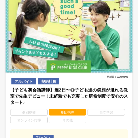
更新日：2026/08/03
アルバイト
契約社員
【子ども英会話講師】週2日〜◎子ども達の笑顔が溢れる教
室で先生デビュー！未経験でも充実した研修制度で安心のス
タート♪
個別指導
集団指導
自立学習
オンライン指導
その他
アルバイト