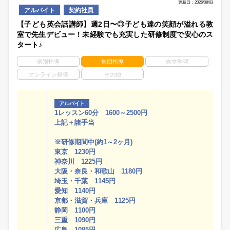
更新日：2026/08/03
アルバイト
契約社員
【子ども英会話講師】週2日〜◎子ども達の笑顔が溢れる教
室で先生デビュー！未経験でも充実した研修制度で安心のス
タート♪
個別指導
集団指導
自立学習
オンライン指導
その他
アルバイト
1レッスン60分 1600～2500円
上記＋諸手当
※研修期間中(約1～2ヶ月)
東京 1230円
神奈川 1225円
大阪・奈良・和歌山 1180円
埼玉・千葉 1145円
愛知 1140円
京都・滋賀・兵庫 1125円
静岡 1100円
三重 1090円
広島 1085円