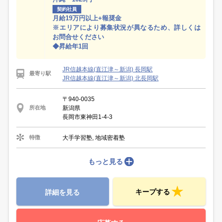
契約社員
月給19万円以上+報奨金
※エリアにより募集状況が異なるため、詳しくは
お問合せください
◆昇給年1回
JR信越本線(直江津～新潟) 長岡駅
最寄り駅
JR信越本線(直江津～新潟) 北長岡駅
〒940-0035
新潟県
所在地
長岡市東神田1-4-3
大手学習塾, 地域密着塾
特徴
もっと見る
キープする
詳細を見る