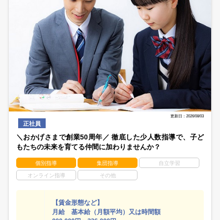
更新日：2026/08/03
正社員
＼おかげさまで創業50周年／ 徹底した少人数指導で、子ど
もたちの未来を育てる仲間に加わりませんか？
個別指導
集団指導
自立学習
オンライン指導
その他
【賃金形態など】
月給 基本給（月額平均）又は時間額