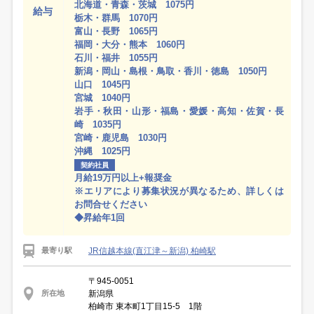
北海道・青森・茨城 1075円
給与
栃木・群馬 1070円
富山・長野 1065円
福岡・大分・熊本 1060円
石川・福井 1055円
新潟・岡山・島根・鳥取・香川・徳島 1050円
山口 1045円
宮城 1040円
岩手・秋田・山形・福島・愛媛・高知・佐賀・長
崎 1035円
宮崎・鹿児島 1030円
沖縄 1025円
契約社員
月給19万円以上+報奨金
※エリアにより募集状況が異なるため、詳しくは
お問合せください
◆昇給年1回
JR信越本線(直江津～新潟) 柏崎駅
最寄り駅
〒945-0051
新潟県
所在地
柏崎市 東本町1丁目15-5 1階