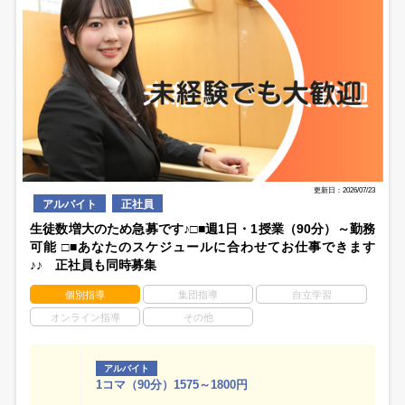
更新日：2026/07/23
アルバイト
正社員
生徒数増大のため急募です♪□■週1日・1授業（90分）～勤務
可能 □■あなたのスケジュールに合わせてお仕事できます
♪♪ 正社員も同時募集
個別指導
集団指導
自立学習
オンライン指導
その他
アルバイト
1コマ（90分）1575～1800円