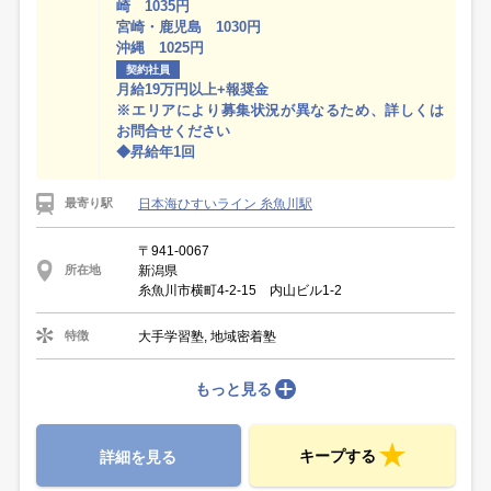
崎 1035円
宮崎・鹿児島 1030円
沖縄 1025円
契約社員
月給19万円以上+報奨金
※エリアにより募集状況が異なるため、詳しくは
お問合せください
◆昇給年1回
日本海ひすいライン 糸魚川駅
最寄り駅
〒941-0067
新潟県
所在地
糸魚川市横町4-2-15 内山ビル1-2
大手学習塾, 地域密着塾
特徴
もっと見る
キープする
詳細を見る