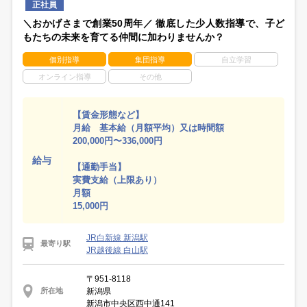
正社員
＼おかげさまで創業50周年／ 徹底した少人数指導で、子ど
もたちの未来を育てる仲間に加わりませんか？
個別指導
集団指導
自立学習
オンライン指導
その他
【賃金形態など】
月給 基本給（月額平均）又は時間額
200,000円〜336,000円
給与
【通勤手当】
実費支給（上限あり）
月額
15,000円
JR白新線 新潟駅
最寄り駅
JR越後線 白山駅
〒951-8118
新潟県
所在地
新潟市中央区西中通141