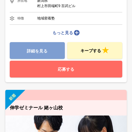
新潟県
所在地
村上市田端町9 百武ビル
地域密着塾
特徴
もっと見る
キープする
詳細を見る
応募する
伸学ゼミナール 姥ヶ山校