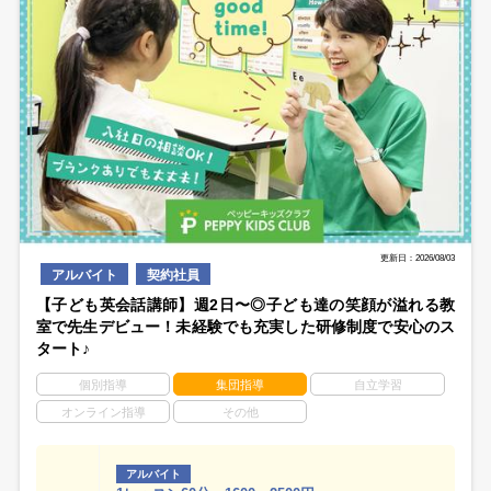
更新日：2026/08/03
アルバイト
契約社員
【子ども英会話講師】週2日〜◎子ども達の笑顔が溢れる教
室で先生デビュー！未経験でも充実した研修制度で安心のス
タート♪
個別指導
集団指導
自立学習
オンライン指導
その他
アルバイト