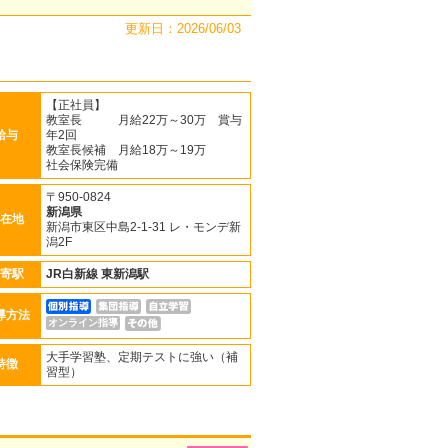
更新日：2026/06/03
【正社員】
教室長 月給22万～30万 賞与
給与
年2回
教室長候補 月給18万～19万
社会保険完備
〒950-0824
新潟県
在地
新潟市東区中島2-1-31 レ・モンデ新
潟2F
寄駅
JR白新線
東新潟駅
導方法
オンライン指導
大手学習塾、定期テストに強い（補
特徴
習型）