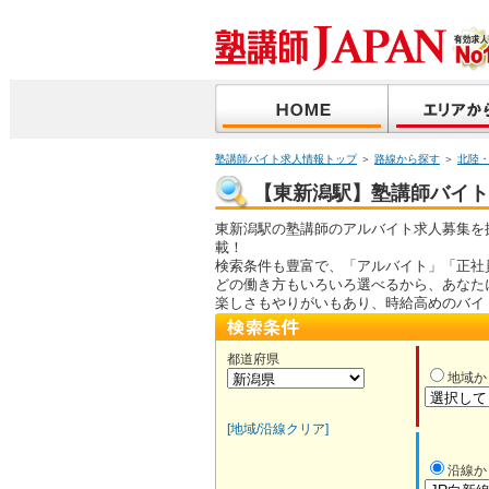
塾講師バイト求人情報トップ
＞
路線から探す
＞
北陸
【東新潟駅】塾講師バイト｜
東新潟駅の塾講師のアルバイト求人募集を
載！
検索条件も豊富で、「アルバイト」「正社
どの働き方もいろいろ選べるから、あなた
楽しさもやりがいもあり、時給高めのバイ
都道府県
地域か
[地域/沿線クリア]
沿線か