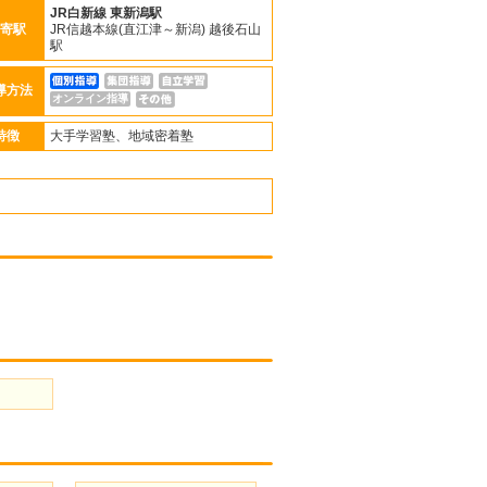
JR白新線
東新潟駅
寄駅
JR信越本線(直江津～新潟) 越後石山
駅
導方法
オンライン指導
特徴
大手学習塾、地域密着塾