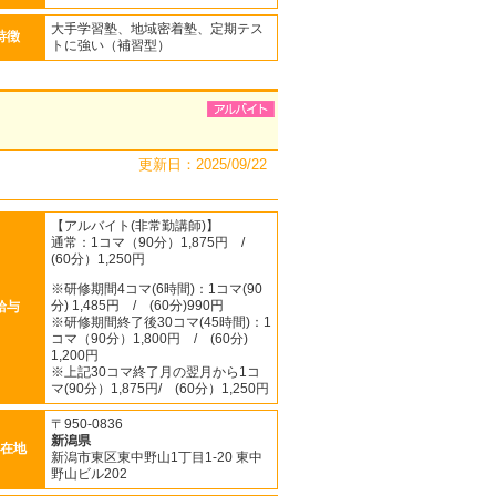
大手学習塾、地域密着塾、定期テス
特徴
トに強い（補習型）
更新日：2025/09/22
【アルバイト(非常勤講師)】
通常：1コマ（90分）1,875円 /
(60分）1,250円
※研修期間4コマ(6時間)：1コマ(90
分) 1,485円 / (60分)990円
給与
※研修期間終了後30コマ(45時間)：1
コマ（90分）1,800円 / (60分)
1,200円
※上記30コマ終了月の翌月から1コ
マ(90分）1,875円/ (60分）1,250円
〒950-0836
新潟県
在地
新潟市東区東中野山1丁目1-20 東中
野山ビル202