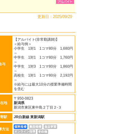
更新日：2025/09/29
【アルバイト(非常勤講師)】
＜給与例＞
小学生 1対1 1コマ80分 1,680円
～
中学生 1対1 1コマ80分 1,760円
～
給与
中学生 1対3 1コマ80分 1,860円
～
高校生 1対1 1コマ80分 2,192円
～
※給与には最大10分の授業準備時間
を含む
〒950-0823
在地
新潟県
新潟市東区東中島２丁目２-３
寄駅
JR白新線
東新潟駅
導方法
オンライン指導