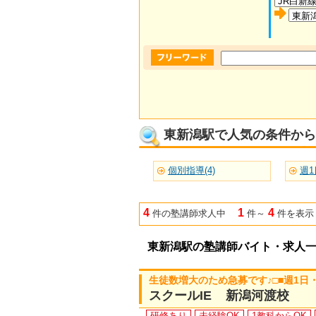
東新潟駅で人気の条件から
個別指導(4)
週1
4
1
4
件の塾講師求人中
件～
件を表示
東新潟駅の塾講師バイト・求人
生徒数増大のため急募です♪□■週1日
スクールIE 新潟河渡校
研修あり
未経験OK
1教科からOK