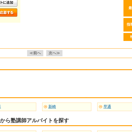
最
指
≪前へ
次へ≫
形
新崎
早通
から塾講師アルバイトを探す