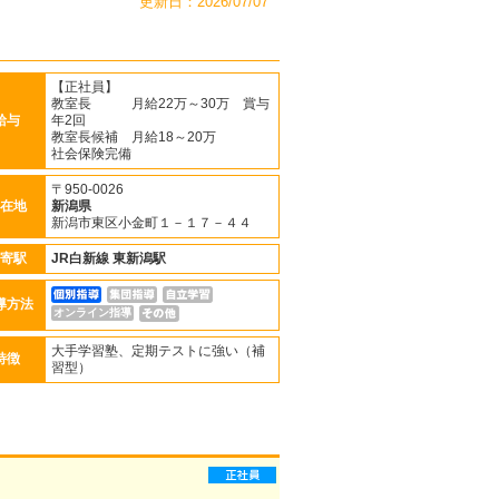
更新日：2026/07/07
【正社員】
教室長 月給22万～30万 賞与
給与
年2回
教室長候補 月給18～20万
社会保険完備
〒950-0026
在地
新潟県
新潟市東区小金町１－１７－４４
寄駅
JR白新線
東新潟駅
導方法
オンライン指導
大手学習塾、定期テストに強い（補
特徴
習型）