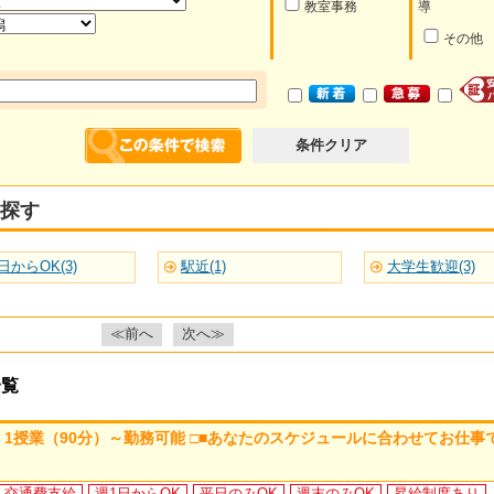
教室事務
導
その他
条件クリア
探す
日からOK(3)
駅近(1)
大学生歓迎(3)
≪前へ
次へ≫
一覧
・1授業（90分）～勤務可能 □■あなたのスケジュールに合わせてお仕事
交通費支給
週1日からOK
平日のみOK
週末のみOK
昇給制度あり