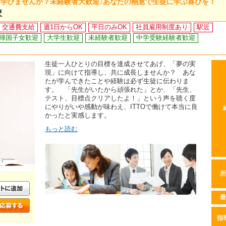
く学びませんか？未経験者大歓迎♪あなたの熱意で生徒に学ぶ喜びを！
校
交通費支給
週1日からOK
平日のみOK
社員雇用制度あり
駅近
帰国子女歓迎
大学生歓迎
未経験者歓迎
中学受験経験者歓迎
生徒一人ひとりの目標を達成させてあげ、「夢の実
現」に向けて指導し、共に成長しませんか？ あな
たが学んできたことや経験は必ず生徒に伝わりま
す。 「先生がいたから頑張れた」とか、「先生、
テスト、目標点クリアしたよ！」という声を聴く度
にやりがいや感動が味わえ、ITTOで働けて本当に良
かったと実感します。
もっと読む
所
最
指