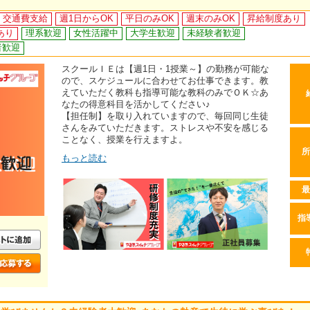
交通費支給
週1日からOK
平日のみOK
週末のみOK
昇給制度あり
あり
理系歓迎
女性活躍中
大学生歓迎
未経験者歓迎
者歓迎
スクールＩＥは【週1日・1授業～】の勤務が可能な
ので、スケジュールに合わせてお仕事できます。教
えていただく教科も指導可能な教科のみでＯＫ☆あ
なたの得意科目を活かしてください♪
【担任制】を取り入れていますので、毎回同じ生徒
さんをみていただきます。ストレスや不安を感じる
ことなく、授業を行えますよ。
所
もっと読む
最
指