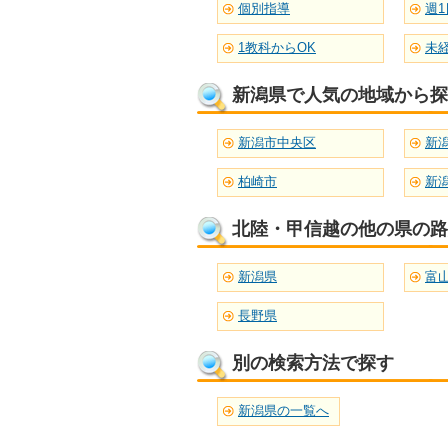
個別指導
週1
1教科からOK
未
新潟県で人気の地域から探
新潟市中央区
新
柏崎市
新
北陸・甲信越の他の県の路
新潟県
富
長野県
別の検索方法で探す
新潟県の一覧へ