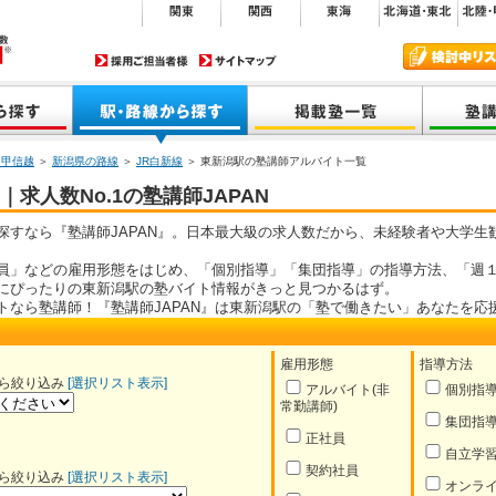
・甲信越
＞
新潟県の路線
＞
JR白新線
＞ 東新潟駅の塾講師アルバイト一覧
求人数No.1の塾講師JAPAN
探すなら『塾講師JAPAN』。日本最大級の求人数だから、未経験者や大学生
員」などの雇用形態をはじめ、「個別指導」「集団指導」の指導方法、「週１
にぴったりの東新潟駅の塾バイト情報がきっと見つかるはず。
トなら塾講師！『塾講師JAPAN』は東新潟駅の「塾で働きたい」あなたを応
雇用形態
指導方法
ら絞り込み
[選択リスト表示]
アルバイト(非
個別指
常勤講師)
集団指
正社員
自立学
契約社員
ら絞り込み
[選択リスト表示]
オンラ