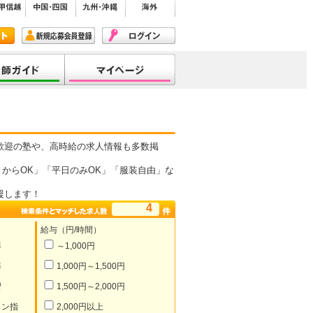
歓迎の塾や、高時給の求人情報も多数掲
からOK」「平日のみOK」「服装自由」な
援します！
4
給与（円/時間）
導
～1,000円
導
1,000円～1,500円
習
1,500円～2,000円
イン指
2,000円以上