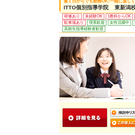
週１日からでも勤務OK♪一緒に楽し
ITTO個別指導学院 東新潟
研修あり
未経験OK
1教科からOK
駐車場あり
理系歓迎
女性活躍中
高校生指導経験者歓迎