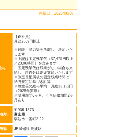
更新日：2026/08/07
【正社員】
月給25万円以上
※経験・能力等を考慮し、決定いた
します
※上記は固定残業代（37,475円以上
／23.06時間）を含みます
固定残業代は残業がない場合も支
給与
給し、超過分は別途支給いたします
※教室長配属後の固定残業時間は、
給与規定に基づき計算
※教室長の給与平均：月給33.1万円
（2025年実績）
※試用期間6ヶ月、うち研修期間2ヶ
月あり
〒939-1373
在地
富山県
砺波市一番町2-22
寄駅
JR城端線 砺波駅