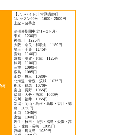
【アルバイト(非常勤講師)】
1レッスン60分 1600～2500円
上記＋諸手当
※研修期間中(約1～2ヶ月)
東京 1230円
神奈川 1225円
大阪・奈良・和歌山 1180円
埼玉・千葉 1145円
愛知 1140円
京都・滋賀・兵庫 1125円
静岡 1100円
三重 1090円
広島 1085円
山梨・岐阜 1080円
北海道・青森・茨城 1075円
栃木・群馬 1070円
給与
富山・長野 1065円
福岡・大分・熊本 1060円
石川・福井 1055円
新潟・岡山・島根・鳥取・香川・徳
島 1050円
山口 1045円
宮城 1040円
岩手・秋田・山形・福島・愛媛・高
知・佐賀・長崎 1035円
宮崎・鹿児島 1030円