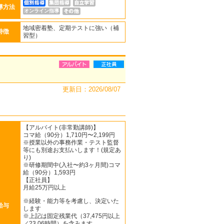
導方法
オンライン指導
地域密着塾、定期テストに強い（補
特徴
習型）
更新日：2026/08/07
【アルバイト(非常勤講師)】
コマ給（90分）1,710円〜2,199円
※授業以外の事務作業・テスト監督
等にも別途お支払いします！(規定あ
り)
※研修期間中(入社〜約3ヶ月間)コマ
給（90分）1,593円
【正社員】
月給25万円以上
※経験・能力等を考慮し、決定いた
給与
します
※上記は固定残業代（37,475円以上
／23.06時間）を含みます