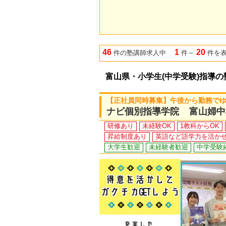
46
1
20
件の塾講師求人中
件～
件を
富山県・小学生(中学受験)指導
【正社員同時募集】午後から勤務で
ナビ個別指導学院 富山婦中
研修あり
未経験OK
1教科からOK
昇給制度あり
英語など語学力を活か
大学生歓迎
未経験者歓迎
中学受験