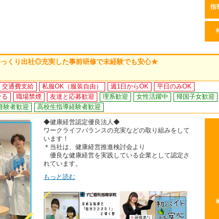
指
ゆっくり出社◎充実した事前研修で未経験でも安心★
交通費支給
私服OK（服装自由）
週1日からOK
平日のみOK
せる
職場禁煙
友達と応募歓迎
理系歓迎
女性活躍中
帰国子女歓迎
経験者歓迎
高校生指導経験者歓迎
◆健康経営認定優良法人◆
ワークライフバランスの充実などの取り組みをして
います！
＊当社は、健康経営推進検討会より
優良な健康経営を実践している企業として認定さ
れています。
もっと読む