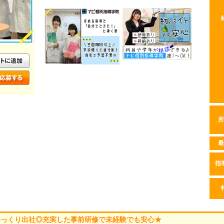
所
最
指
ゆっくり出社◎充実した事前研修で未経験でも安心★