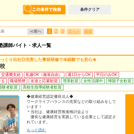
条件クリア
表示
≪前へ
1
2
3
次へ≫
最後
の塾講師バイト・求人一覧
ゆっくり出社◎充実した事前研修で未経験でも安心★
校
交通費支給
私服OK（服装自由）
週1日からOK
平日のみOK
せる
職場禁煙
友達と応募歓迎
理系歓迎
女性活躍中
帰国子女歓迎
経験者歓迎
高校生指導経験者歓迎
◆健康経営認定優良法人◆
ワークライフバランスの充実などの取り組みをして
います！
＊当社は、健康経営推進検討会より
優良な健康経営を実践している企業として認定さ
れています。
もっと読む