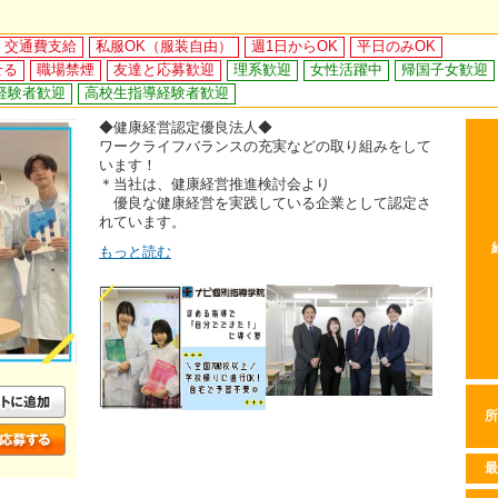
交通費支給
私服OK（服装自由）
週1日からOK
平日のみOK
せる
職場禁煙
友達と応募歓迎
理系歓迎
女性活躍中
帰国子女歓迎
経験者歓迎
高校生指導経験者歓迎
◆健康経営認定優良法人◆
ワークライフバランスの充実などの取り組みをして
います！
＊当社は、健康経営推進検討会より
優良な健康経営を実践している企業として認定さ
れています。
もっと読む
所
最