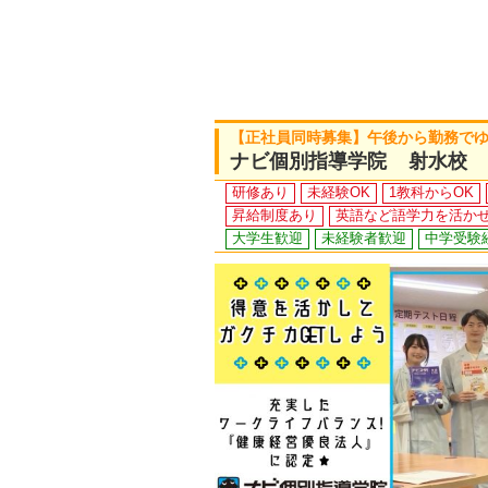
【正社員同時募集】午後から勤務で
ナビ個別指導学院 射水校
研修あり
未経験OK
1教科からOK
昇給制度あり
英語など語学力を活か
大学生歓迎
未経験者歓迎
中学受験