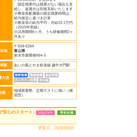
固定残業代は残業がない場合も支
給し、超過分は別途支給いたします
※教室長配属後の固定残業時間は、
給与規定に基づき計算
※教室長の給与平均：月給33.1万円
（2025年実績）
※試用期間6ヶ月、うち研修期間2ヶ
月あり
〒939-0284
在地
富山県
射水市新開発664-3
寄駅
あいの風とやま鉄道線 越中大門駅
導方法
オンライン指導
地域密着塾、定期テストに強い（補
特徴
習型）
で安心のスタート♪
更新日：2026/08/03