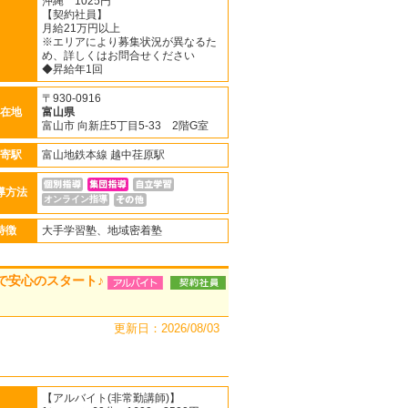
沖縄 1025円
【契約社員】
月給21万円以上
※エリアにより募集状況が異なるた
め、詳しくはお問合せください
◆昇給年1回
〒930-0916
在地
富山県
富山市 向新庄5丁目5-33 2階G室
寄駅
富山地鉄本線 越中荏原駅
導方法
オンライン指導
特徴
大手学習塾、地域密着塾
で安心のスタート♪
更新日：2026/08/03
【アルバイト(非常勤講師)】