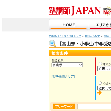
塾講師バイト求人情報トップ
＞
地域から探す
＞
北陸
【富山県・小学生(中学受験
都道府県
地域
[地域/沿線クリア]
沿線