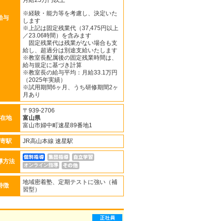
月給25万円以上
※経験・能力等を考慮し、決定いた
給与
します
※上記は固定残業代（37,475円以上
／23.06時間）を含みます
固定残業代は残業がない場合も支
給し、超過分は別途支給いたします
※教室長配属後の固定残業時間は、
給与規定に基づき計算
※教室長の給与平均：月給33.1万円
（2025年実績）
※試用期間6ヶ月、うち研修期間2ヶ
月あり
〒939-2706
在地
富山県
富山市婦中町速星89番地1
寄駅
JR高山本線 速星駅
導方法
オンライン指導
地域密着塾、定期テストに強い（補
特徴
習型）