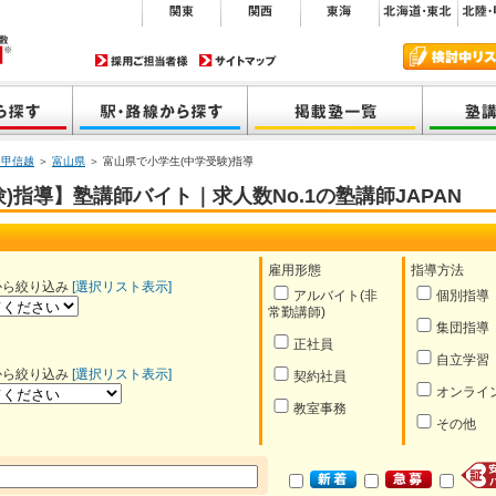
・甲信越
＞
富山県
＞ 富山県で小学生(中学受験)指導
)指導】塾講師バイト｜求人数No.1の塾講師JAPAN
雇用形態
指導方法
から絞り込み
[選択リスト表示]
アルバイト(非
個別指導
常勤講師)
集団指導
正社員
自立学習
から絞り込み
[選択リスト表示]
契約社員
オンライ
教室事務
その他