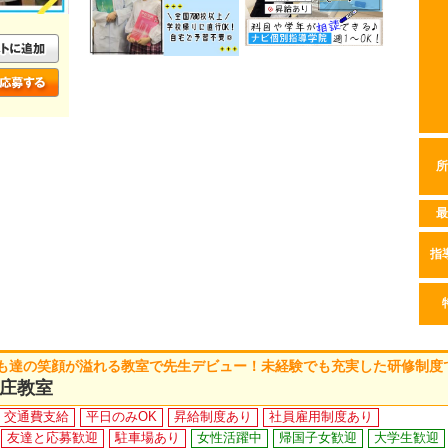
所
最
指
も達の笑顔が溢れる教室で先生デビュー！未経験でも充実した研修制度
庄教室
交通費支給
平日のみOK
昇給制度あり
社員雇用制度あり
友達と応募歓迎
駐車場あり
女性活躍中
帰国子女歓迎
大学生歓迎