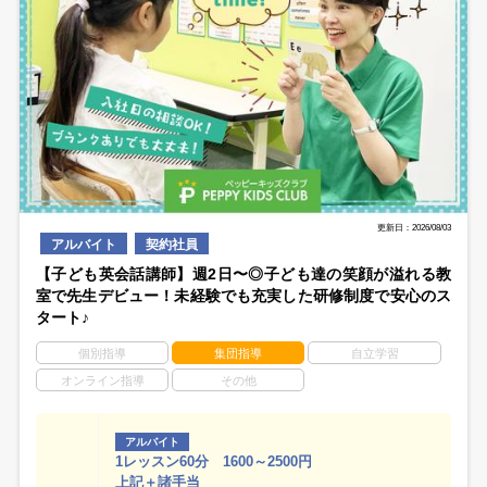
更新日：2026/08/03
アルバイト
契約社員
【子ども英会話講師】週2日〜◎子ども達の笑顔が溢れる教
室で先生デビュー！未経験でも充実した研修制度で安心のス
タート♪
個別指導
集団指導
自立学習
オンライン指導
その他
アルバイト
1レッスン60分 1600～2500円
上記＋諸手当