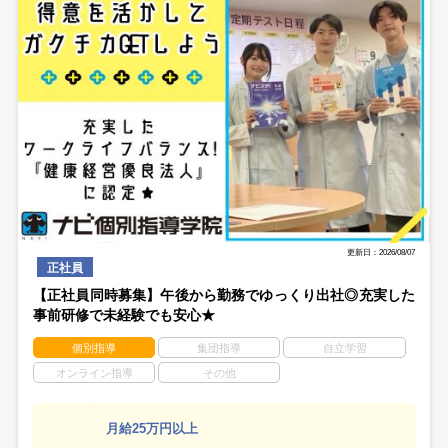
更新日：2026/08/07
正社員
【正社員同時募集】午後から勤務でゆっくり出社◎充実した
事前研修で未経験でも安心★
個別指導
集団指導
自立学習
オンライン指導
その他
月給25万円以上