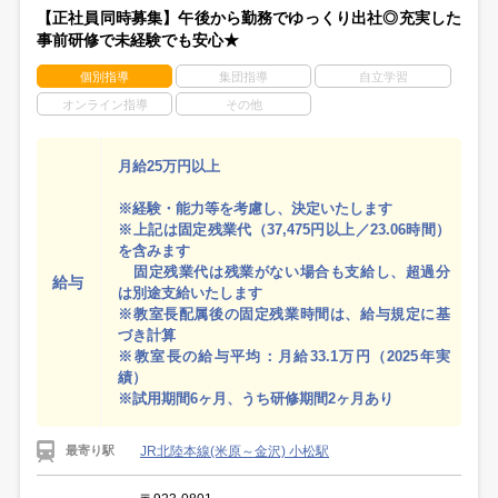
【正社員同時募集】午後から勤務でゆっくり出社◎充実した
事前研修で未経験でも安心★
個別指導
集団指導
自立学習
オンライン指導
その他
月給25万円以上
※経験・能力等を考慮し、決定いたします
※上記は固定残業代（37,475円以上／23.06時間）
を含みます
固定残業代は残業がない場合も支給し、超過分
給与
は別途支給いたします
※教室長配属後の固定残業時間は、給与規定に基
づき計算
※教室長の給与平均：月給33.1万円（2025年実
績）
※試用期間6ヶ月、うち研修期間2ヶ月あり
JR北陸本線(米原～金沢) 小松駅
最寄り駅