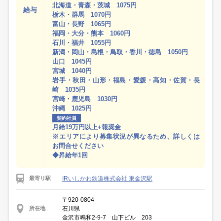
北海道・青森・茨城 1075円
給与
栃木・群馬 1070円
富山・長野 1065円
福岡・大分・熊本 1060円
石川・福井 1055円
新潟・岡山・島根・鳥取・香川・徳島 1050円
山口 1045円
宮城 1040円
岩手・秋田・山形・福島・愛媛・高知・佐賀・長
崎 1035円
宮崎・鹿児島 1030円
沖縄 1025円
契約社員
月給19万円以上+報奨金
※エリアにより募集状況が異なるため、詳しくは
お問合せください
◆昇給年1回
IRいしかわ鉄道株式会社 東金沢駅
最寄り駅
〒920-0804
石川県
所在地
金沢市鳴和2-9-7 山下ビル 203