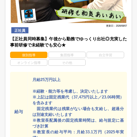
更新日：2026/08/07
正社員
【正社員同時募集】午後から勤務でゆっくり出社◎充実した
事前研修で未経験でも安心★
個別指導
集団指導
自立学習
オンライン指導
その他
月給25万円以上
※経験・能力等を考慮し、決定いたします
※上記は固定残業代（37,475円以上／23.06時間）
を含みます
固定残業代は残業がない場合も支給し、超過分
給与
は別途支給いたします
※教室長配属後の固定残業時間は、給与規定に基
づき計算
※教室長の給与平均：月給33.1万円（2025年実