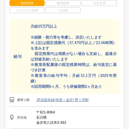
個別指導
集団指導
自立学習
オンライン指導
その他
月給25万円以上
※経験・能力等を考慮し、決定いたします
※上記は固定残業代（37,475円以上／23.06時間）
を含みます
固定残業代は残業がない場合も支給し、超過分
給与
は別途支給いたします
※教室長配属後の固定残業時間は、給与規定に基
づき計算
※教室長の給与平均：月給33.1万円（2025年実
績）
※試用期間6ヶ月、うち研修期間2ヶ月あり
JR北陸本線(米原～金沢) 野々市駅
最寄り駅
〒921-8064
石川県
所在地
金沢市八日市3-393