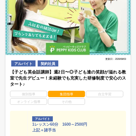
更新日：2026/08/03
アルバイト
契約社員
【子ども英会話講師】週2日〜◎子ども達の笑顔が溢れる教
室で先生デビュー！未経験でも充実した研修制度で安心のス
タート♪
個別指導
集団指導
自立学習
オンライン指導
その他
アルバイト
1レッスン60分 1600～2500円
上記＋諸手当