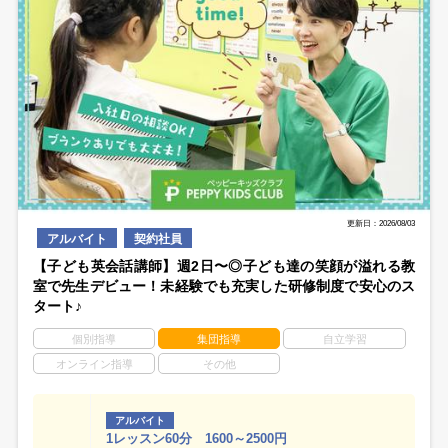
更新日：2026/08/03
アルバイト
契約社員
【子ども英会話講師】週2日〜◎子ども達の笑顔が溢れる教
室で先生デビュー！未経験でも充実した研修制度で安心のス
タート♪
個別指導
集団指導
自立学習
オンライン指導
その他
アルバイト
1レッスン60分 1600～2500円