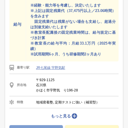
※経験・能力等を考慮し、決定いたします
※上記は固定残業代（37,475円以上／23.06時間）
を含みます
固定残業代は残業がない場合も支給し、超過分
給与
は別途支給いたします
※教室長配属後の固定残業時間は、給与規定に基
づき計算
※教室長の給与平均：月給33.1万円（2025年実
績）
※試用期間6ヶ月、うち研修期間2ヶ月あり
JR七尾線 宇野気駅
最寄り駅
〒929-1125
石川県
所在地
かほく市宇野気 り196-28
地域密着塾, 定期テストに強い（補習型）
特徴
もっと見る