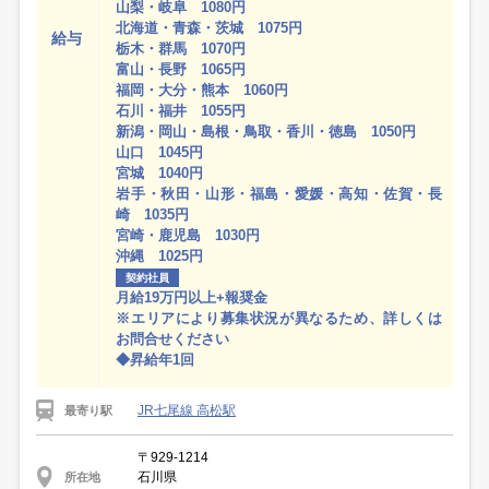
山梨・岐阜 1080円
北海道・青森・茨城 1075円
給与
栃木・群馬 1070円
富山・長野 1065円
福岡・大分・熊本 1060円
石川・福井 1055円
新潟・岡山・島根・鳥取・香川・徳島 1050円
山口 1045円
宮城 1040円
岩手・秋田・山形・福島・愛媛・高知・佐賀・長
崎 1035円
宮崎・鹿児島 1030円
沖縄 1025円
契約社員
月給19万円以上+報奨金
※エリアにより募集状況が異なるため、詳しくは
お問合せください
◆昇給年1回
JR七尾線 高松駅
最寄り駅
〒929-1214
石川県
所在地