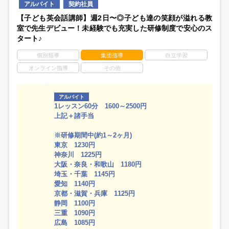
アルバイト
契約社員
【子ども英会話講師】週2日〜◎子ども達の笑顔が溢れる教
室で先生デビュー！未経験でも充実した研修制度で安心のス
タート♪
個別指導
集団指導
自立学習
オンライン指導
その他
アルバイト
1レッスン60分 1600～2500円
上記＋諸手当
※研修期間中(約1～2ヶ月)
東京 1230円
神奈川 1225円
大阪・奈良・和歌山 1180円
埼玉・千葉 1145円
愛知 1140円
京都・滋賀・兵庫 1125円
静岡 1100円
三重 1090円
広島 1085円