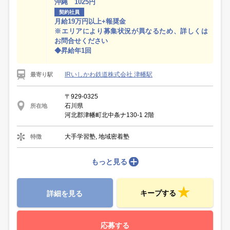
沖縄 1025円
契約社員
月給19万円以上+報奨金
※エリアにより募集状況が異なるため、詳しくは
お問合せください
◆昇給年1回
IRいしかわ鉄道株式会社 津幡駅
最寄り駅
〒929-0325
石川県
所在地
河北郡津幡町北中条ナ130-1 2階
大手学習塾, 地域密着塾
特徴
もっと見る
キープする
詳細を見る
応募する