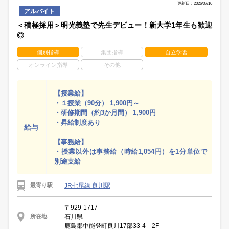
更新日：2026/07/16
アルバイト
＜積極採用＞明光義塾で先生デビュー！新大学1年生も歓迎
◎
個別指導
集団指導
自立学習
オンライン指導
その他
【授業給】
・１授業（90分） 1,900円～
・研修期間（約3か月間） 1,900円
・昇給制度あり
給与
【事務給】
・授業以外は事務給（時給1,054円）を1分単位で
別途支給
JR七尾線 良川駅
最寄り駅
〒929-1717
石川県
所在地
鹿島郡中能登町良川17部33-4 2F