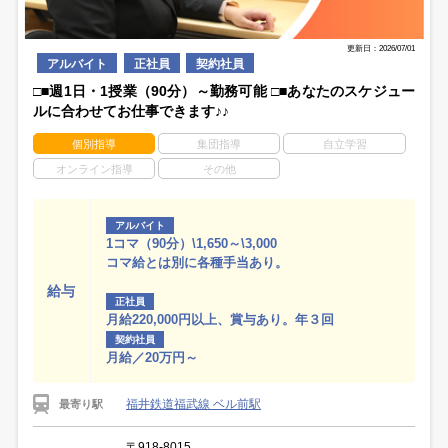
更新日：2026/07/01
アルバイト
正社員
契約社員
□■週1日・1授業（90分）～勤務可能 □■あなたのスケジュー
ルに合わせてお仕事できます♪♪
個別指導
集団指導
自立学習
オンライン指導
その他
アルバイト
1コマ（90分）\1,650～\3,000
コマ給とは別に各種手当あり。
給与
正社員
月給220,000円以上、賞与あり。年３回
契約社員
月給／20万円～
福井鉄道福武線 ベル前駅
最寄り駅
〒918-8015