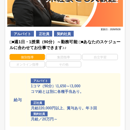
更新日：2026/05/28
アルバイト
正社員
契約社員
□■週1日・1授業（90分）～勤務可能 □■あなたのスケジュー
ルに合わせてお仕事できます♪♪
個別指導
集団指導
自立学習
オンライン指導
その他
アルバイト
1コマ（90分）\1,650～\3,000
コマ給とは別に各種手当あり。
給与
正社員
月給220,000円以上、賞与あり。年３回
契約社員
月給／20万円～