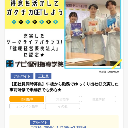
更新日：2026/05/29
アルバイト
正社員
【正社員同時募集】午後から勤務でゆっくり出社◎充実した
事前研修で未経験でも安心★
個別指導
集団指導
自立学習
オンライン指導
その他
アルバイト
コマ給（90分）1,710円〜2,199円