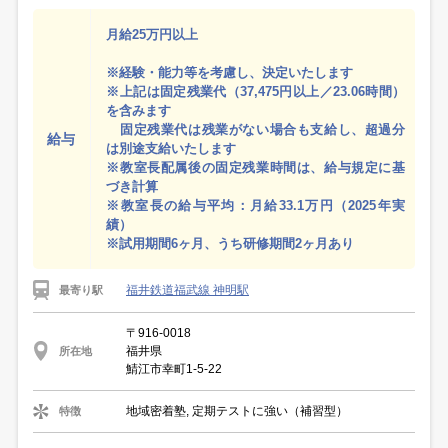
月給25万円以上
※経験・能力等を考慮し、決定いたします
※上記は固定残業代（37,475円以上／23.06時間）
を含みます
固定残業代は残業がない場合も支給し、超過分
給与
は別途支給いたします
※教室長配属後の固定残業時間は、給与規定に基
づき計算
※教室長の給与平均：月給33.1万円（2025年実
績）
※試用期間6ヶ月、うち研修期間2ヶ月あり
福井鉄道福武線 神明駅
最寄り駅
〒916-0018
福井県
所在地
鯖江市幸町1-5-22
地域密着塾, 定期テストに強い（補習型）
特徴