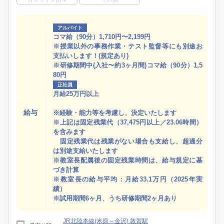
アルバイト
コマ給（90分）1,710円〜2,199円
※授業以外の事務作業・テスト監督等にも別途お
支払いします！(規定あり)
※研修期間中(入社〜約3ヶ月間)コマ給（90分）1,5
80円
正社員
月給25万円以上
給与
※経験・能力等を考慮し、決定いたします
※上記は固定残業代（37,475円以上／23.06時間）
を含みます
固定残業代は残業がない場合も支給し、超過分
は別途支給いたします
※教室長配属後の固定残業時間は、給与規定に基
づき計算
※教室長の給与平均：月給33.1万円（2025年実
績）
※試用期間6ヶ月、うち研修期間2ヶ月あり
JR北陸本線(米原～金沢) 敦賀駅