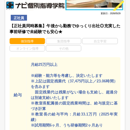
更新日：2026/05/29
正社員
【正社員同時募集】午後から勤務でゆっくり出社◎充実した
事前研修で未経験でも安心★
個別指導
集団指導
自立学習
オンライン指導
その他
月給25万円以上
※経験・能力等を考慮し、決定いたします
※上記は固定残業代（37,475円以上／23.06時間）
を含みます
固定残業代は残業がない場合も支給し、超過分
給与
は別途支給いたします
※教室長配属後の固定残業時間は、給与規定に基
づき計算
※教室長の給与平均：月給33.1万円（2025年実
績）
※試用期間6ヶ月、うち研修期間2ヶ月あり