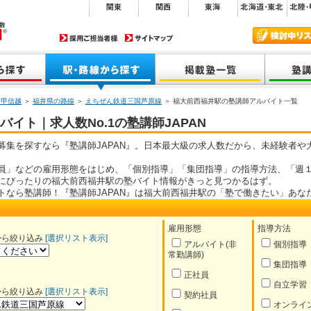
・甲信越
＞
福井県の路線
＞
えちぜん鉄道三国芦原線
＞ 福大前西福井駅の塾講師アルバイト一覧
イト｜求人数No.1の塾講師JAPAN
募集を探すなら『塾講師JAPAN』。日本最大級の求人数だから、未経験者や
員」などの雇用形態をはじめ、「個別指導」「集団指導」の指導方法、「週１
にぴったりの福大前西福井駅の塾バイト情報がきっと見つかるはず。
トなら塾講師！『塾講師JAPAN』は福大前西福井駅の「塾で働きたい」あな
雇用形態
指導方法
から絞り込み
[選択リスト表示]
アルバイト(非
個別指導
常勤講師)
集団指導
正社員
自立学習
から絞り込み
[選択リスト表示]
契約社員
オンライ