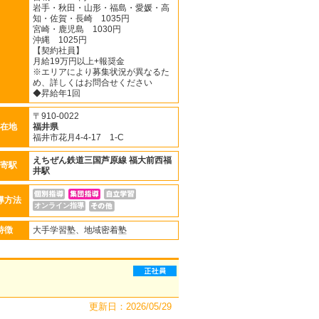
岩手・秋田・山形・福島・愛媛・高
知・佐賀・長崎 1035円
宮崎・鹿児島 1030円
沖縄 1025円
【契約社員】
月給19万円以上+報奨金
※エリアにより募集状況が異なるた
め、詳しくはお問合せください
◆昇給年1回
〒910-0022
在地
福井県
福井市花月4-4-17 1-C
えちぜん鉄道三国芦原線
福大前西福
寄駅
井駅
導方法
オンライン指導
特徴
大手学習塾、地域密着塾
更新日：2026/05/29