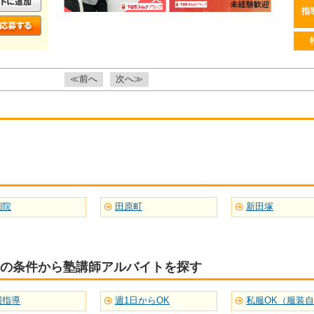
指
≪前へ
次へ≫
別院
田原町
新田塚
の条件から塾講師アルバイトを探す
団指導
週1日からOK
私服OK（服装