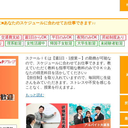
 □■あなたのスケジュールに合わせてお仕事できます♪♪
交通費支給
週1日からOK
平日のみOK
夜間のみOK
昇給制度あり
り
理系歓迎
女性活躍中
帰国子女歓迎
大学生歓迎
未経験者歓迎
スクールＩＥは【週1日・1授業～】の勤務が可能な
ので、スケジュールに合わせてお仕事できます。教
えていただく教科も指導可能な教科のみでＯＫ☆あ
なたの得意科目を活かしてください♪
【担任制】を取り入れていますので、毎回同じ生徒
さんをみていただきます。ストレスや不安を感じる
ことなく、授業を行えますよ。
もっと読む
所
最