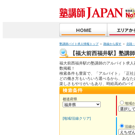
塾講師バイト求人情報トップ
＞
路線から探す
＞
北陸
【福大前西福井駅】塾講師バ
福大前西福井駅の塾講師のアルバイト求人
数掲載！
検索条件も豊富で、「アルバイト」「正社
どの働き方もいろいろ選べるから、あなた
楽しさもやりがいもあり、時給高めのバイ
都道府県
地域
[地域/沿線クリア]
沿線