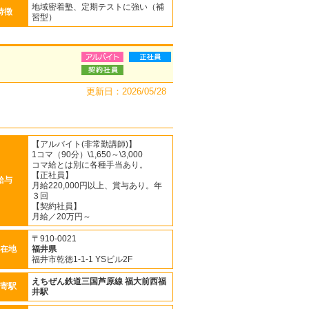
地域密着塾、定期テストに強い（補
特徴
習型）
更新日：2026/05/28
【アルバイト(非常勤講師)】
1コマ（90分）\1,650～\3,000
コマ給とは別に各種手当あり。
【正社員】
給与
月給220,000円以上、賞与あり。年
３回
【契約社員】
月給／20万円～
〒910-0021
在地
福井県
福井市乾徳1-1-1 YSビル2F
えちぜん鉄道三国芦原線
福大前西福
寄駅
井駅