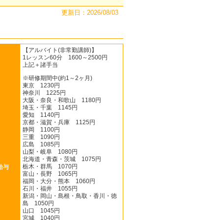
更新日：2026/08/03
【アルバイト(非常勤講師)】
1レッスン60分 1600～2500円
上記＋諸手当
※研修期間中(約1～2ヶ月)
東京 1230円
神奈川 1225円
大阪・奈良・和歌山 1180円
埼玉・千葉 1145円
愛知 1140円
京都・滋賀・兵庫 1125円
静岡 1100円
三重 1090円
広島 1085円
山梨・岐阜 1080円
北海道・青森・茨城 1075円
栃木・群馬 1070円
給与
富山・長野 1065円
福岡・大分・熊本 1060円
石川・福井 1055円
新潟・岡山・島根・鳥取・香川・徳
島 1050円
山口 1045円
宮城 1040円