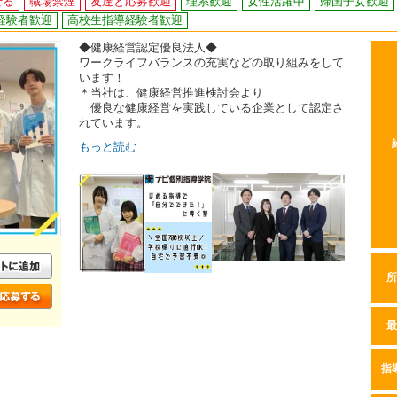
せる
職場禁煙
友達と応募歓迎
理系歓迎
女性活躍中
帰国子女歓迎
経験者歓迎
高校生指導経験者歓迎
◆健康経営認定優良法人◆
ワークライフバランスの充実などの取り組みをして
います！
＊当社は、健康経営推進検討会より
優良な健康経営を実践している企業として認定さ
れています。
もっと読む
所
最
指