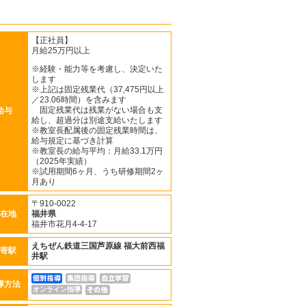
【正社員】
月給25万円以上
※経験・能力等を考慮し、決定いた
します
※上記は固定残業代（37,475円以上
／23.06時間）を含みます
固定残業代は残業がない場合も支
給与
給し、超過分は別途支給いたします
※教室長配属後の固定残業時間は、
給与規定に基づき計算
※教室長の給与平均：月給33.1万円
（2025年実績）
※試用期間6ヶ月、うち研修期間2ヶ
月あり
〒910-0022
在地
福井県
福井市花月4-4-17
えちぜん鉄道三国芦原線
福大前西福
寄駅
井駅
導方法
オンライン指導