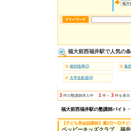
福大前西福井駅で人気の条
個別指導(2)
集団
大学生歓迎(3)
3
1
3
件の塾講師求人中
件～
件を表示
福大前西福井駅の塾講師バイト
【子ども英会話講師】週2日〜◎子ど
ペッピーキッズクラブ 福井