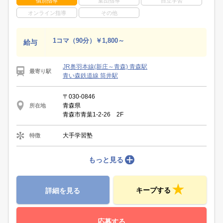
個別指導
集団指導
自立学習
オンライン指導
その他
1コマ（90分）￥1,800～
給与
JR奥羽本線(新庄～青森) 青森駅
最寄り駅
青い森鉄道線 筒井駅
〒030-0846
青森県
所在地
青森市青葉1-2-26 2F
大手学習塾
特徴
もっと見る
キープする
詳細を見る
応募する