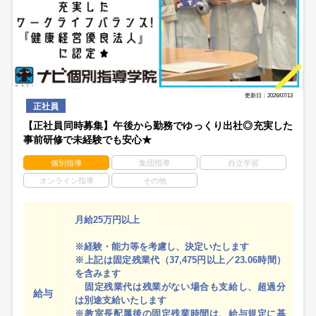
更新日：2026/07/13
正社員
【正社員同時募集】午後から勤務でゆっくり出社◎充実した
事前研修で未経験でも安心★
個別指導
集団指導
自立学習
オンライン指導
その他
月給25万円以上
※経験・能力等を考慮し、決定いたします
※上記は固定残業代（37,475円以上／23.06時間）
を含みます
固定残業代は残業がない場合も支給し、超過分
給与
は別途支給いたします
※教室長配属後の固定残業時間は、給与規定に基