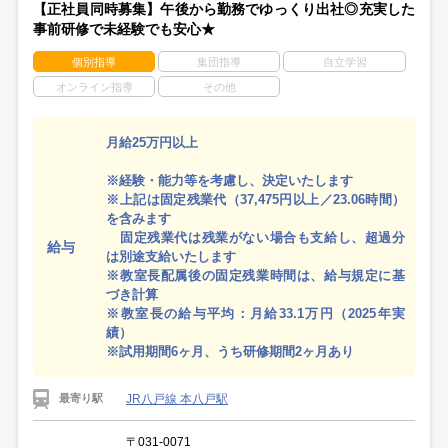
【正社員同時募集】午後から勤務でゆっくり出社◎充実した
事前研修で未経験でも安心★
個別指導
集団指導
自立学習
オンライン指導
その他
月給25万円以上
※経験・能力等を考慮し、決定いたします
※上記は固定残業代（37,475円以上／23.06時間）
を含みます
固定残業代は残業がない場合も支給し、超過分
給与
は別途支給いたします
※教室長配属後の固定残業時間は、給与規定に基
づき計算
※教室長の給与平均：月給33.1万円（2025年実
績）
※試用期間6ヶ月、うち研修期間2ヶ月あり
JR八戸線 本八戸駅
最寄り駅
〒031-0071