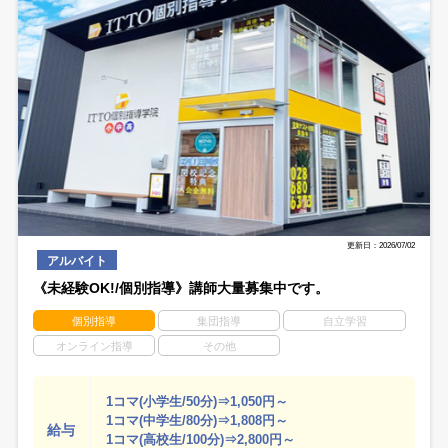
更新日：2026/07/02
アルバイト
《未経験OK!/個別指導》講師大量募集中です。
個別指導
集団指導
自立学習
オンライン指導
その他
1コマ(小学生/50分)⇒1,050円～
1コマ(中学生/80分)⇒1,808円～
給与
1コマ(高校生/100分)⇒2,800円～