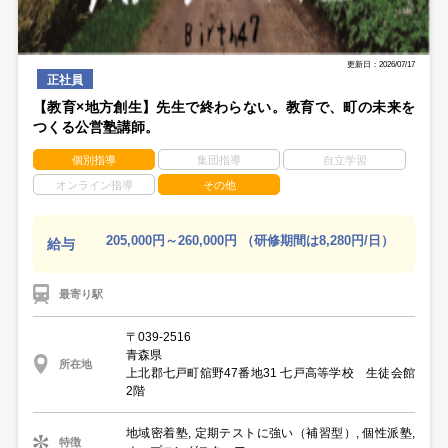
更新日：2026/07/17
正社員
【教育×地方創生】先生で終わらない。教育で、町の未来を
つくる公営塾講師。
個別指導
集団指導
自立学習
オンライン指導
その他
205,000円～260,000円 （研修期間は8,280円/日）
給与
最寄り駅
〒039-2516
青森県
所在地
上北郡七戸町舘野47番地31 七戸高等学校 生徒会館
2階
地域密着塾, 定期テストに強い（補習型）, 個性派塾,
特徴