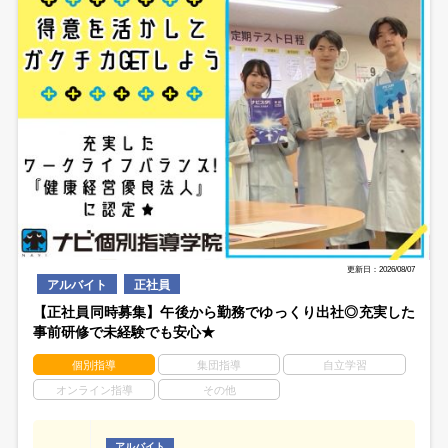
更新日：2026/08/07
アルバイト
正社員
【正社員同時募集】午後から勤務でゆっくり出社◎充実した
事前研修で未経験でも安心★
個別指導
集団指導
自立学習
オンライン指導
その他
アルバイト