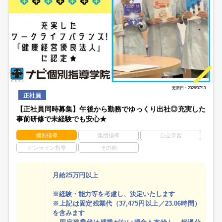
更新日：2026/07/13
正社員
【正社員同時募集】午後から勤務でゆっくり出社◎充実した
事前研修で未経験でも安心★
個別指導
集団指導
自立学習
オンライン指導
その他
月給25万円以上
※経験・能力等を考慮し、決定いたします
※上記は固定残業代（37,475円以上／23.06時間）
を含みます