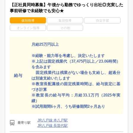
【正社員同時募集】午後から勤務でゆっくり出社◎充実した
事前研修で未経験でも安心★
個別指導
集団指導
自立学習
オンライン指導
その他
月給25万円以上
※経験・能力等を考慮し、決定いたします
※上記は固定残業代（37,475円以上／23.06時間）
を含みます
固定残業代は残業がない場合も支給し、超過分
給与
は別途支給いたします
※教室長配属後の固定残業時間は、給与規定に基
づき計算
※教室長の給与平均：月給33.1万円（2025年実
績）
※試用期間6ヶ月、うち研修期間2ヶ月あり
JR八戸線 本八戸駅
最寄り駅
JR八戸線 長苗代駅