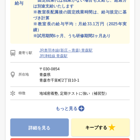
固定残業代は残業がない場合も支給し、超過分
給与
は別途支給いたします
※教室長配属後の固定残業時間は、給与規定に基
づき計算
※教室長の給与平均：月給33.1万円（2025年実
績）
※試用期間6ヶ月、うち研修期間2ヶ月あり
JR奥羽本線(新庄～青森) 青森駅
最寄り駅
JR津軽線 青森駅
〒030-0854
青森県
所在地
青森市千富町2丁目10-1
地域密着塾, 定期テストに強い（補習型）
特徴
もっと見る
キープする
詳細を見る