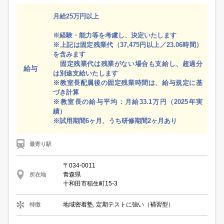
月給25万円以上
※経験・能力等を考慮し、決定いたします
※上記は固定残業代（37,475円以上／23.06時間）
を含みます
固定残業代は残業がない場合も支給し、超過分
給与
は別途支給いたします
※教室長配属後の固定残業時間は、給与規定に基
づき計算
※教室長の給与平均：月給33.1万円（2025年実
績）
※試用期間6ヶ月、うち研修期間2ヶ月あり
最寄り駅
〒034-0011
青森県
所在地
十和田市稲生町15-3
地域密着塾, 定期テストに強い（補習型）
特徴