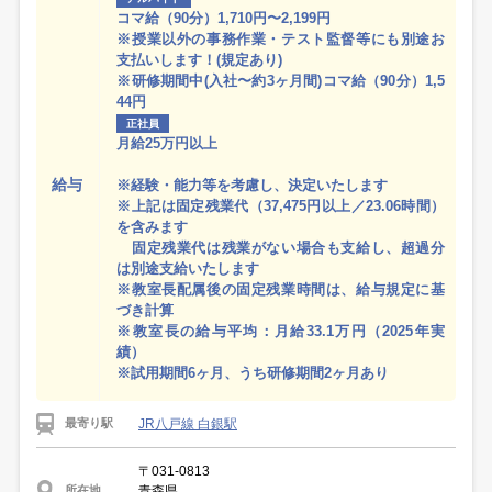
コマ給（90分）1,710円〜2,199円
※授業以外の事務作業・テスト監督等にも別途お
支払いします！(規定あり)
※研修期間中(入社〜約3ヶ月間)コマ給（90分）1,5
44円
正社員
月給25万円以上
給与
※経験・能力等を考慮し、決定いたします
※上記は固定残業代（37,475円以上／23.06時間）
を含みます
固定残業代は残業がない場合も支給し、超過分
は別途支給いたします
※教室長配属後の固定残業時間は、給与規定に基
づき計算
※教室長の給与平均：月給33.1万円（2025年実
績）
※試用期間6ヶ月、うち研修期間2ヶ月あり
JR八戸線 白銀駅
最寄り駅
〒031-0813
青森県
所在地