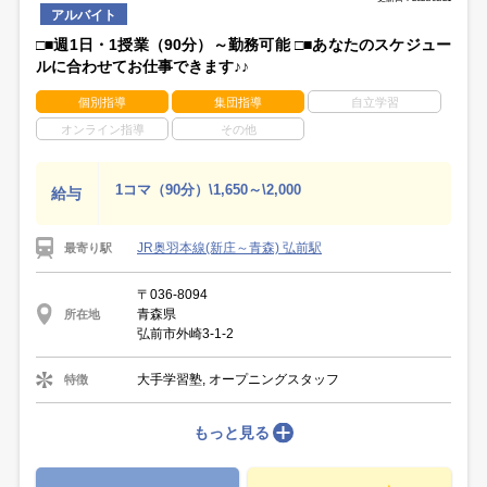
アルバイト
□■週1日・1授業（90分）～勤務可能 □■あなたのスケジュー
ルに合わせてお仕事できます♪♪
個別指導
集団指導
自立学習
オンライン指導
その他
1コマ（90分）\1,650～\2,000
給与
JR奥羽本線(新庄～青森) 弘前駅
最寄り駅
〒036-8094
青森県
所在地
弘前市外崎3-1-2
大手学習塾, オープニングスタッフ
特徴
もっと見る