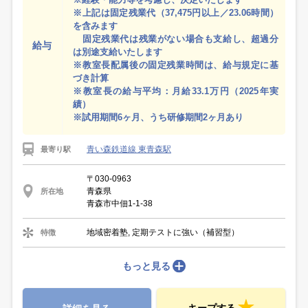
※上記は固定残業代（37,475円以上／23.06時間）
を含みます
固定残業代は残業がない場合も支給し、超過分
給与
は別途支給いたします
※教室長配属後の固定残業時間は、給与規定に基
づき計算
※教室長の給与平均：月給33.1万円（2025年実
績）
※試用期間6ヶ月、うち研修期間2ヶ月あり
青い森鉄道線 東青森駅
最寄り駅
〒030-0963
青森県
所在地
青森市中佃1-1-38
地域密着塾, 定期テストに強い（補習型）
特徴
もっと見る
キープする