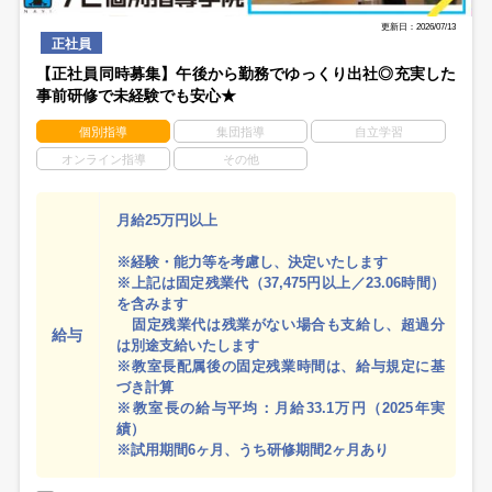
更新日：2026/07/13
正社員
【正社員同時募集】午後から勤務でゆっくり出社◎充実した
事前研修で未経験でも安心★
個別指導
集団指導
自立学習
オンライン指導
その他
月給25万円以上
※経験・能力等を考慮し、決定いたします
※上記は固定残業代（37,475円以上／23.06時間）
を含みます
固定残業代は残業がない場合も支給し、超過分
給与
は別途支給いたします
※教室長配属後の固定残業時間は、給与規定に基
づき計算
※教室長の給与平均：月給33.1万円（2025年実
績）
※試用期間6ヶ月、うち研修期間2ヶ月あり