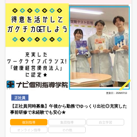
更新日：2026/07/13
正社員
【正社員同時募集】午後から勤務でゆっくり出社◎充実した
事前研修で未経験でも安心★
個別指導
集団指導
自立学習
オンライン指導
その他