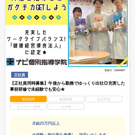
更新日：2026/08/07
正社員
【正社員同時募集】午後から勤務でゆっくり出社◎充実した
事前研修で未経験でも安心★
個別指導
集団指導
自立学習
オンライン指導
その他
月給25万円以上
※経験・能力等を考慮し、決定いたします