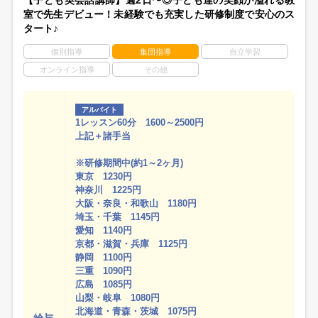
【子ども英会話講師】週2日〜◎子ども達の笑顔が溢れる教
室で先生デビュー！未経験でも充実した研修制度で安心のス
タート♪
個別指導
集団指導
自立学習
オンライン指導
その他
アルバイト
1レッスン60分 1600～2500円
上記＋諸手当
※研修期間中(約1～2ヶ月)
東京 1230円
神奈川 1225円
大阪・奈良・和歌山 1180円
埼玉・千葉 1145円
愛知 1140円
京都・滋賀・兵庫 1125円
静岡 1100円
三重 1090円
広島 1085円
山梨・岐阜 1080円
北海道・青森・茨城 1075円