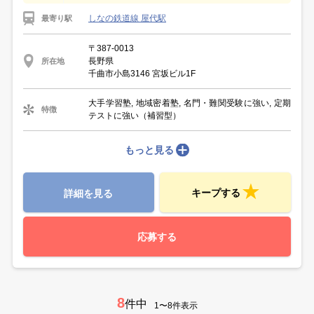
しなの鉄道線 屋代駅
最寄り駅
〒387-0013
長野県
所在地
千曲市小島3146 宮坂ビル1F
大手学習塾, 地域密着塾, 名門・難関受験に強い, 定期
特徴
テストに強い（補習型）
もっと見る
キープする
詳細を見る
応募する
8
件中
1〜8件表示