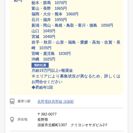
給与
栃木・群馬 1070円
富山・長野 1065円
福岡・大分・熊本 1060円
石川・福井 1055円
新潟・岡山・島根・鳥取・香川・徳島 1050円
山口 1045円
宮城 1040円
岩手・秋田・山形・福島・愛媛・高知・佐賀・長
崎 1035円
宮崎・鹿児島 1030円
沖縄 1025円
契約社員
月給19万円以上+報奨金
※エリアにより募集状況が異なるため、詳しくは
お問合せください
◆昇給年1回
長野電鉄長野線 須坂駅
最寄り駅
〒382-0077
長野県
所在地
須坂市北横町1307 クリヨンオサダビル2Ｆ