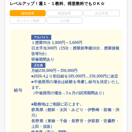
レベルアップ！週１・１教科、得意教科でもＯＫ☆
個別指導
集団指導
自立学習
オンライン指導
その他
アルバイト
１授業95分 1,800円～3,600円
日次手当300円（15分：授業前準備10分、授業後報
告等5分）
研修期間あり
正社員
月給230,000円～350,000円
■2026.4より初任給を185,000円→230,000円に改定
■中途採用の場合は経験を考慮し給与を決定いたし
ます。
給与
（中途採用の場合→3ヵ月の試用期間あり）
■勤務地はご相談に応じます。
群馬県（館林・太田・みどり・伊勢崎・前橋・渋
川）
長野県（東御・千曲・長野市・伊那郡・安曇野・
上田・須坂）