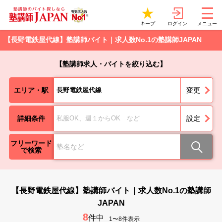
ログイン
キープ
メニュー
【長野電鉄屋代線】塾講師バイト｜求人数No.1の塾講師JAPAN
【塾講師求人・バイトを絞り込む】
エリア・駅
長野電鉄屋代線
変更
詳細条件
私服OK、週１からOK など
設定
フリーワード
で検索
【長野電鉄屋代線】塾講師バイト｜求人数No.1の塾講師
JAPAN
8
件中
1〜8件表示