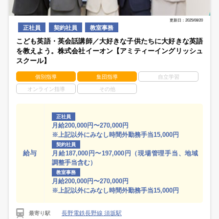
更新日：2025/08/20
正社員
契約社員
教室事務
こども英語・英会話講師／大好きな子供たちに大好きな英語
を教えよう。株式会社イーオン【アミティーイングリッシュ
スクール】
個別指導
集団指導
自立学習
オンライン指導
その他
正社員
月給200,000円〜270,000円
※上記以外にみなし時間外勤務手当15,000円
契約社員
給与
月給187,000円〜197,000円（現場管理手当、地域
調整手当含む）
教室事務
月給200,000円〜270,000円
※上記以外にみなし時間外勤務手当15,000円
長野電鉄長野線 須坂駅
最寄り駅