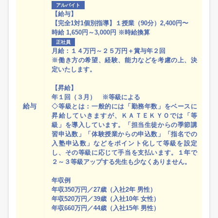
アルバイト
【給与】
【完全1対1個別指導】１授業（90分）2,400円〜
時給 1,650円～3,000円 ※時給換算
正社員
月給：１４万円～２５万円＋賞与年２回
※働き方の希望、経験、能力などを考慮の上、決
定いたします。
【昇給】
年１回（３月） ※等級による
給与
◇等級とは：一般的には「勤務年数」をベースに
昇給していきますが、ＫＡＴＥＫＹＯでは「等
級」を導入しています。「担当生徒からの季節講
習申込数」「体験授業からの申込数」「指名での
入塾申込数」などをポイント化して等級を設定
し、その等級に応じて手当を支払います。１年で
２～３等級アップする先生も少なくありません。
年収例
年収350万円／27歳（入社2年 男性）
年収520万円／39歳（入社10年 女性）
年収660万円／44歳（入社15年 男性）