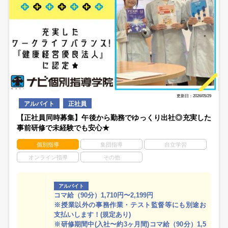
更新日：2026/05/29
アルバイト
正社員
【正社員同時募集】午後から勤務でゆっくり出社◎充実した
事前研修で未経験でも安心★
個別指導
集団指導
自立学習
オンライン指導
その他
アルバイト
コマ給（90分）1,710円〜2,199円
※授業以外の事務作業・テスト監督等にも別途お
支払いします！(規定あり)
※研修期間中(入社〜約3ヶ月間)コマ給（90分）1,5