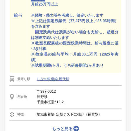
月給25万円以上
給与
※経験・能力等を考慮し、決定いたします
※上記は固定残業代（37,475円以上／23.06時間）
を含みます
固定残業代は残業がない場合も支給し、超過分
は別途支給いたします
※教室長配属後の固定残業時間は、給与規定に基
づき計算
※教室長の給与平均：月給33.1万円（2025年実
績）
※試用期間6ヶ月、うち研修期間2ヶ月あり
しなの鉄道線 屋代駅
最寄り駅
〒387-0012
長野県
所在地
千曲市桜堂512-2
地域密着塾, 定期テストに強い（補習型）
特徴
もっと見る