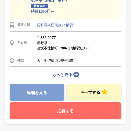
岐阜県（高山・飛騨）
教室事務
時給1065円～
長野電鉄屋代線 須坂駅
最寄り駅
〒382-0077
長野県
所在地
須坂市北横町1288-2須坂駅ビル1F
大手学習塾, 地域密着塾
特徴
もっと見る
キープする
詳細を見る
応募する