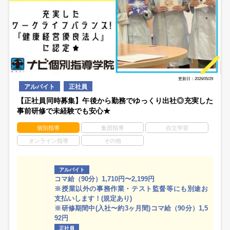
更新日：2026/05/29
アルバイト
正社員
【正社員同時募集】午後から勤務でゆっくり出社◎充実した
事前研修で未経験でも安心★
個別指導
集団指導
自立学習
オンライン指導
その他
アルバイト
コマ給（90分）1,710円〜2,199円
※授業以外の事務作業・テスト監督等にも別途お
支払いします！(規定あり)
※研修期間中(入社〜約3ヶ月間)コマ給（90分）1,5
92円
正社員