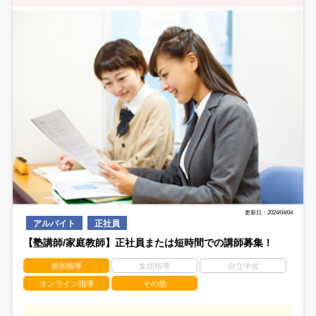
更新日：2024/04/04
アルバイト
正社員
【塾講師/家庭教師】正社員または短時間での講師募集！
個別指導
集団指導
自立学習
オンライン指導
その他