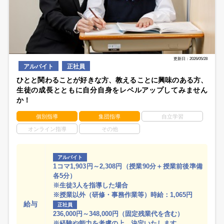
更新日：2026/05/28
アルバイト
正社員
ひとと関わることが好きな方、教えることに興味のある方、
生徒の成長とともに自分自身をレベルアップしてみません
か！
個別指導
集団指導
自立学習
オンライン指導
その他
アルバイト
1コマ1,903円～2,308円（授業90分＋授業前後準備
各5分）
※生徒3人を指導した場合
※授業以外（研修・事務作業等）時給：1,065円
給与
正社員
236,000円～348,000円（固定残業代を含む）
※経験や能力を考慮の上、決定いたします