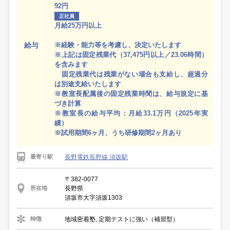
92円
正社員
月給25万円以上
給与
※経験・能力等を考慮し、決定いたします
※上記は固定残業代（37,475円以上／23.06時間）
を含みます
固定残業代は残業がない場合も支給し、超過分
は別途支給いたします
※教室長配属後の固定残業時間は、給与規定に基
づき計算
※教室長の給与平均：月給33.1万円（2025年実
績）
※試用期間6ヶ月、うち研修期間2ヶ月あり
長野電鉄長野線 須坂駅
最寄り駅
〒382-0077
長野県
所在地
須坂市大字須坂1303
地域密着塾, 定期テストに強い（補習型）
特徴