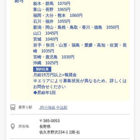
給与
栃木・群馬 1070円
富山・長野 1065円
福岡・大分・熊本 1060円
石川・福井 1055円
新潟・岡山・島根・鳥取・香川・徳島 1050円
山口 1045円
宮城 1040円
岩手・秋田・山形・福島・愛媛・高知・佐賀・長
崎 1035円
宮崎・鹿児島 1030円
沖縄 1025円
契約社員
月給19万円以上+報奨金
※エリアにより募集状況が異なるため、詳しくは
お問合せください
◆昇給年1回
JR小海線 中込駅
最寄り駅
〒385-0053
長野県
所在地
佐久市野沢234-1 1階-右