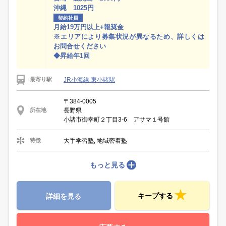
沖縄 1025円
契約社員
月給19万円以上+報奨金
※エリアにより募集状況が異なるため、詳しくは
お問合せください
◆昇給年1回
JR小海線 東小諸駅
最寄り駅
〒384-0005
長野県
所在地
小諸市御幸町２丁目3-6 アサマ１号館
大手学習塾, 地域密着塾
特徴
もっと見る
キープする
詳細を見る