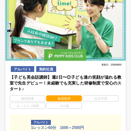
更新日：2026/08/03
アルバイト
契約社員
【子ども英会話講師】週2日〜◎子ども達の笑顔が溢れる教
室で先生デビュー！未経験でも充実した研修制度で安心のス
タート♪
個別指導
集団指導
自立学習
オンライン指導
その他
アルバイト
1レッスン60分 1600～2500円