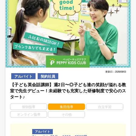
更新日：2026/08/03
アルバイト
契約社員
【子ども英会話講師】週2日〜◎子ども達の笑顔が溢れる教
室で先生デビュー！未経験でも充実した研修制度で安心のス
タート♪
個別指導
集団指導
自立学習
オンライン指導
その他
アルバイト