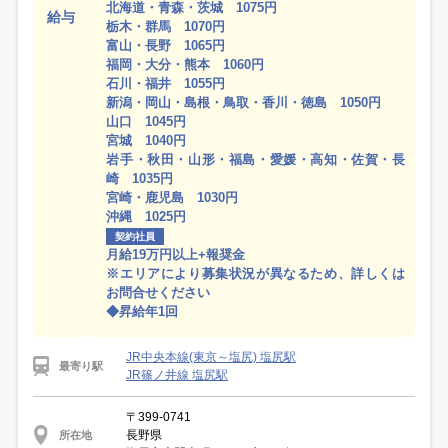
北海道・青森・茨城 1075円
給与
栃木・群馬 1070円
富山・長野 1065円
福岡・大分・熊本 1060円
石川・福井 1055円
新潟・岡山・島根・鳥取・香川・徳島 1050円
山口 1045円
宮城 1040円
岩手・秋田・山形・福島・愛媛・高知・佐賀・長
崎 1035円
宮崎・鹿児島 1030円
沖縄 1025円
契約社員
月給19万円以上+報奨金
※エリアにより募集状況が異なるため、詳しくは
お問合せください
◆昇給年1回
JR中央本線(東京～塩尻) 塩尻駅
最寄り駅
JR篠ノ井線 塩尻駅
〒399-0741
長野県
所在地