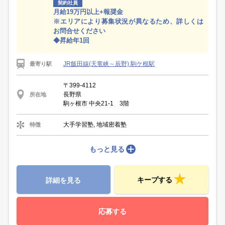
契約社員
月給19万円以上+報奨金
※エリアにより募集状況が異なるため、詳しくは
お問合せください
◆昇給年1回
JR飯田線(天竜峡～辰野) 駒ケ根駅
最寄り駅
〒399-4112
長野県
所在地
駒ヶ根市 中央21-1 3階
大手学習塾, 地域密着塾
特徴
もっと見る
キープする
詳細を見る
応募する