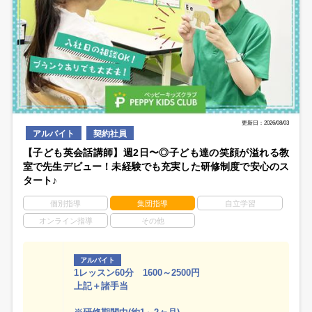
更新日：2026/08/03
アルバイト
契約社員
【子ども英会話講師】週2日〜◎子ども達の笑顔が溢れる教
室で先生デビュー！未経験でも充実した研修制度で安心のス
タート♪
個別指導
集団指導
自立学習
オンライン指導
その他
アルバイト
1レッスン60分 1600～2500円
上記＋諸手当