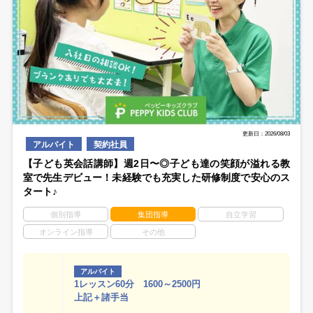
更新日：2026/08/03
アルバイト
契約社員
【子ども英会話講師】週2日〜◎子ども達の笑顔が溢れる教
室で先生デビュー！未経験でも充実した研修制度で安心のス
タート♪
個別指導
集団指導
自立学習
オンライン指導
その他
アルバイト
1レッスン60分 1600～2500円
上記＋諸手当