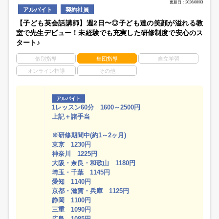
更新日：2026/08/03
アルバイト
契約社員
【子ども英会話講師】週2日〜◎子ども達の笑顔が溢れる教
室で先生デビュー！未経験でも充実した研修制度で安心のス
タート♪
個別指導
集団指導
自立学習
オンライン指導
その他
アルバイト
1レッスン60分 1600～2500円
上記＋諸手当
※研修期間中(約1～2ヶ月)
東京 1230円
神奈川 1225円
大阪・奈良・和歌山 1180円
埼玉・千葉 1145円
愛知 1140円
京都・滋賀・兵庫 1125円
静岡 1100円
三重 1090円
広島 1085円