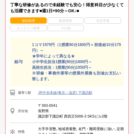
丁寧な研修があるので未経験でも安心！得意科目が少なくて
も活躍できます■週1日×90分～OK♪■
個別指導
集団指導
自立学習
オンライン指導
その他
1コマ1979円（1授業90分1800円＋前後給10分179
円）～
★学年によって異なる★
給与
小中学生担当1授業(90分)1800円～
高校生担当：1授業(90分)1950円～
※研修・事務作業等の授業外業務も別途お支払い
致します。
JR中央本線(東京～塩尻) 下諏訪駅
最寄り駅
〒393-0041
長野県
所在地
諏訪郡下諏訪町 西四王5006-3 SKSビル2階
大手学習塾, 地域密着塾, 名門・難関受験に強い, 定期
特徴