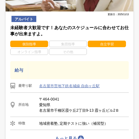
更新日：2025/11/13
アルバイト
未経験者大歓迎です！あなたのスケジュールに合わせてお仕
事が出来ますよ。
個別指導
集団指導
自立学習
オンライン指導
その他
給与
名古屋市営地下鉄名城線 自由ヶ丘駅
最寄り駅
〒464-0041
愛知県
所在地
名古屋市千種区霞ケ丘2丁目9-13 霞ヶ丘ビル2Ｂ
地域密着塾, 定期テストに強い（補習型）
特徴
もっと見る