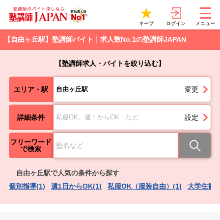
ログイン
キープ
メニュー
【自由ヶ丘駅】塾講師バイト｜求人数No.1の塾講師JAPAN
【塾講師求人・バイトを絞り込む】
エリア・駅
自由ヶ丘駅
変更
詳細条件
私服OK、週１からOK など
設定
フリーワード
で検索
自由ヶ丘駅で人気の条件から探す
個別指導(1)
週1日からOK(1)
私服OK（服装自由）(1)
大学生歓迎(