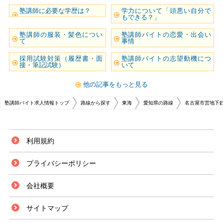
塾講師に必要な学歴は？
学力について「頭悪い自分で
もできる？」
塾講師の服装・髪色につい
塾講師バイトの恋愛・出会い
て
事情
採用試験対策（履歴書・面
塾講師バイトの志望動機につ
接・筆記試験）
いて
他の記事をもっと見る
塾講師バイト求人情報トップ
路線から探す
東海
愛知県の路線
名古屋市営地下
利用規約
プライバシーポリシー
会社概要
サイトマップ