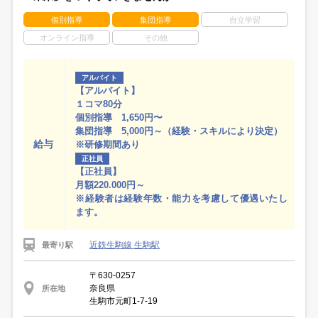
個別指導
集団指導
自立学習
オンライン指導
その他
アルバイト
【アルバイト】
１コマ80分
個別指導 1,650円〜
集団指導 5,000円～（経験・スキルにより決定）
給与
※研修期間あり
正社員
【正社員】
月額220.000円～
※経験者は経験年数・能力を考慮して優遇いたし
ます。
近鉄生駒線 生駒駅
最寄り駅
〒630-0257
奈良県
所在地
生駒市元町1-7-19