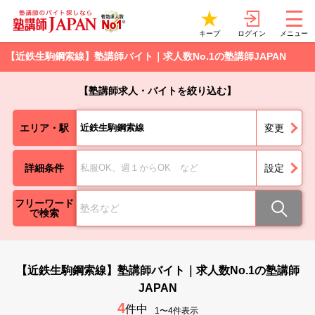
ログイン
キープ
メニュー
【近鉄生駒鋼索線】塾講師バイト｜求人数No.1の塾講師JAPAN
【塾講師求人・バイトを絞り込む】
エリア・駅
近鉄生駒鋼索線
変更
詳細条件
私服OK、週１からOK など
設定
フリーワード
で検索
【近鉄生駒鋼索線】塾講師バイト｜求人数No.1の塾講師
JAPAN
4
件中
1〜4件表示