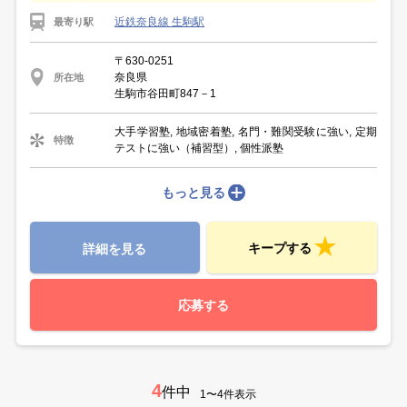
近鉄奈良線 生駒駅
最寄り駅
〒630-0251
奈良県
所在地
生駒市谷田町847－1
大手学習塾, 地域密着塾, 名門・難関受験に強い, 定期
特徴
テストに強い（補習型）, 個性派塾
もっと見る
キープする
詳細を見る
応募する
4
件中
1〜4件表示