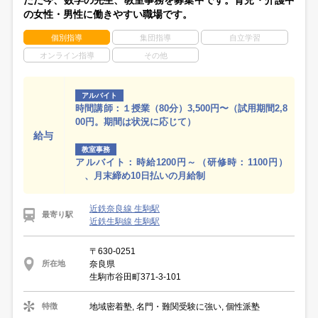
ただ今、数学の先生、教室事務を募集中です。育児・介護中
の女性・男性に働きやすい職場です。
個別指導
集団指導
自立学習
オンライン指導
その他
アルバイト
時間講師：１授業（80分）3,500円〜（試用期間2,8
00円。期間は状況に応じて）
給与
教室事務
アルバイト：時給1200円～（研修時：1100円）
、月末締め10日払いの月給制
近鉄奈良線 生駒駅
最寄り駅
近鉄生駒線 生駒駅
〒630-0251
奈良県
所在地
生駒市谷田町371-3-101
地域密着塾, 名門・難関受験に強い, 個性派塾
特徴