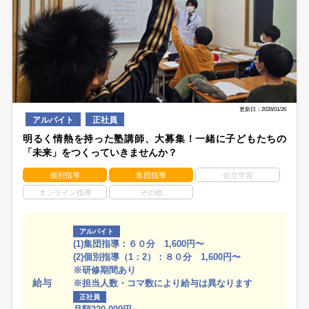
更新日：2026/01/26
アルバイト
正社員
明るく情熱を持った塾講師、大募集！一緒に子どもたちの
「未来」をつくっていきませんか？
個別指導
集団指導
自立学習
オンライン指導
その他
アルバイト
(1)集団指導：６０分 1,600円〜
(2)個別指導（1：2）：８０分 1,600円〜
※研修期間あり
給与
※担当人数・コマ数により給与は異なります
正社員