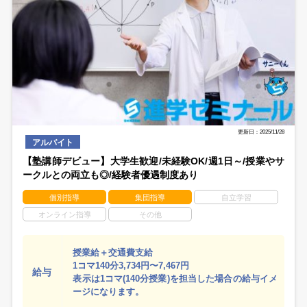
更新日：2025/11/28
アルバイト
【塾講師デビュー】大学生歓迎/未経験OK/週1日～/授業やサ
ークルとの両立も◎/経験者優遇制度あり
個別指導
集団指導
自立学習
オンライン指導
その他
授業給＋交通費支給
1コマ140分3,734円〜7,467円
給与
表示は1コマ(140分授業)を担当した場合の給与イメ
ージになります。