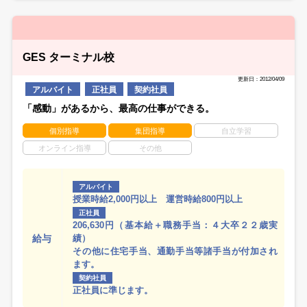
GES ターミナル校
更新日：2012/04/09
アルバイト
正社員
契約社員
「感動」があるから、最高の仕事ができる。
個別指導
集団指導
自立学習
オンライン指導
その他
アルバイト
授業時給2,000円以上 運営時給800円以上
正社員
206,630円（基本給＋職務手当：４大卒２２歳実
給与
績）
その他に住宅手当、通勤手当等諸手当が付加され
ます。
契約社員
正社員に準じます。