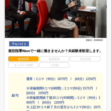
更新日：2025/09/22
アルバイト
個別指導Wamで一緒に働きませんか？未経験者歓迎します。
個別指導
集団指導
自立学習
オンライン指導
その他
通常：1コマ（90分）1875円 / (60分）1250円
※研修期間4コマ(6時間)：1コマ(90分) 1575円 /
(60分) 1050円
給与
※研修期間終了後30コマ(45時間)：1コマ（90分）1
800円 / (60分) 1200円
※上記30コマ終了月の翌月から1コマ(90分）1875