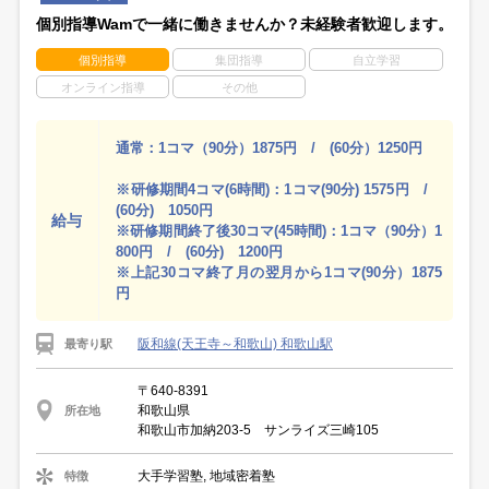
個別指導Wamで一緒に働きませんか？未経験者歓迎します。
個別指導
集団指導
自立学習
オンライン指導
その他
通常：1コマ（90分）1875円 / (60分）1250円
※研修期間4コマ(6時間)：1コマ(90分) 1575円 /
(60分) 1050円
給与
※研修期間終了後30コマ(45時間)：1コマ（90分）1
800円 / (60分) 1200円
※上記30コマ終了月の翌月から1コマ(90分）1875
円
阪和線(天王寺～和歌山) 和歌山駅
最寄り駅
〒640-8391
和歌山県
所在地
和歌山市加納203-5 サンライズ三崎105
大手学習塾, 地域密着塾
特徴