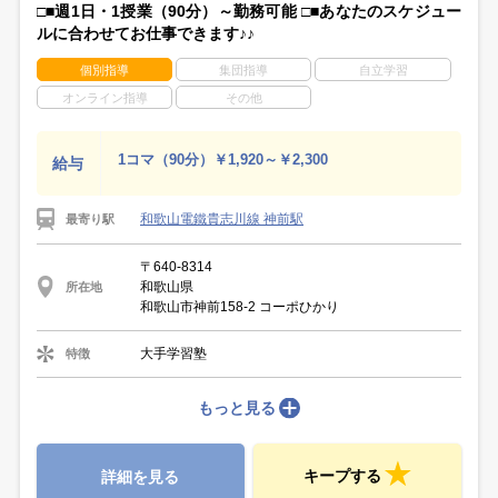
□■週1日・1授業（90分）～勤務可能 □■あなたのスケジュー
ルに合わせてお仕事できます♪♪
個別指導
集団指導
自立学習
オンライン指導
その他
1コマ（90分）￥1,920～￥2,300
給与
和歌山電鐵貴志川線 神前駅
最寄り駅
〒640-8314
和歌山県
所在地
和歌山市神前158-2 コーポひかり
大手学習塾
特徴
もっと見る
キープする
詳細を見る