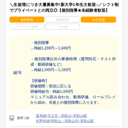
＼生徒増につき大量募集中!新大学1年生大歓迎♪／シフト制
でプライベートとの両立◎【個別指導★未経験者歓迎】
個別指導
集団指導
自立学習
オンライン指導
その他
・個別指導
→時給1,200円～1,600円
・個別指導以外の事務時間（質問対応・テスト作
成・動画研修など）
→時給1,045円～1,100円
給与
【研修時】
研修期間：状況に応じる
研修時給与：時給1,045円
マニュアル読み合わせ、動画研修、ロールプレイ
から始め、生徒との個別指導に入ります。
阪和線(天王寺～和歌山) 和歌山駅
最寄り駅
紀勢本線(和歌山～和歌山市) 和歌山駅