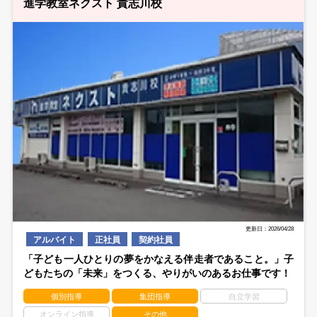
進学教室ネクスト 貴志川校
更新日：2026/04/28
アルバイト
正社員
契約社員
「子ども一人ひとりの夢をかなえる伴走者であること。」子
どもたちの「未来」をつくる、やりがいのあるお仕事です！
個別指導
集団指導
自立学習
オンライン指導
その他