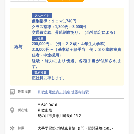
アルバイト
個別指導：１コマ1,740円
クラス指導：1,300円～3,000円
交通費支給、昇給制度あり。（当社規定による）
正社員
200,000円～（例：２２歳・４年生大学卒）
給与
310,000円～（基本給＋諸手当 例：３０歳教室責
任者・中途採用）
経験・能力により優遇。各種手当が付加されま
す。
契約社員
正社員に準じます。
和歌山電鐵貴志川線 甘露寺前駅
最寄り駅
〒640-0416
和歌山県
所在地
紀の川市貴志川町長山25-2
大手学習塾, 地域密着塾, 名門・難関受験に強い
特徴