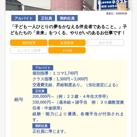
更新日：2026/04/28
アルバイト
正社員
契約社員
「子ども一人ひとりの夢をかなえる伴走者であること。」子
どもたちの「未来」をつくる、やりがいのあるお仕事です！
個別指導
集団指導
自立学習
オンライン指導
その他
アルバイト
個別指導：１コマ1,740円
クラス指導：1,300円～3,000円
交通費支給、昇給制度あり。（当社規定による）
正社員
200,000円～（例：２２歳・４年生大学卒）
給与
330,000円～（基本給＋諸手当 例：３０歳教室責
任者・中途採用）
経験・能力により優遇。各種手当が付加されま
す。
契約社員
正社員に準じます。