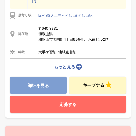
円
阪和線(天王寺～和歌山) 和歌山駅
最寄り駅
〒640-8331
和歌山県
所在地
和歌山市美園町4丁目81番地 米由ビル2階
大手学習塾, 地域密着塾
特徴
もっと見る
キープする
詳細を見る
応募する