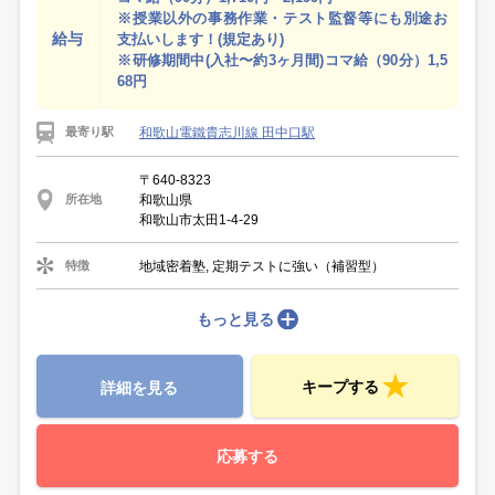
※授業以外の事務作業・テスト監督等にも別途お
給与
支払いします！(規定あり)
※研修期間中(入社〜約3ヶ月間)コマ給（90分）1,5
68円
和歌山電鐵貴志川線 田中口駅
最寄り駅
〒640-8323
和歌山県
所在地
和歌山市太田1-4-29
地域密着塾, 定期テストに強い（補習型）
特徴
もっと見る
キープする
詳細を見る
応募する