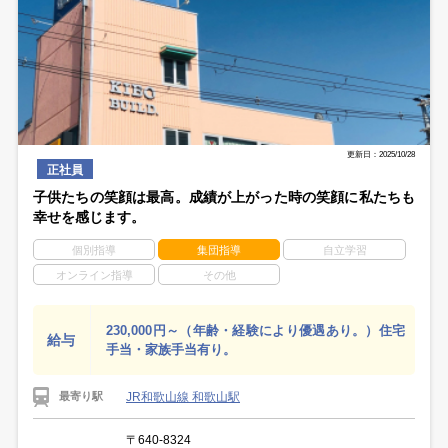
更新日：2025/10/28
正社員
子供たちの笑顔は最高。成績が上がった時の笑顔に私たちも
幸せを感じます。
個別指導
集団指導
自立学習
オンライン指導
その他
230,000円～（年齢・経験により優遇あり。）住宅
給与
手当・家族手当有り。
JR和歌山線 和歌山駅
最寄り駅
〒640-8324