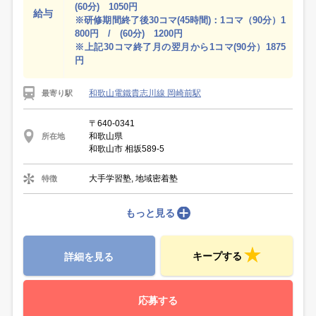
(60分) 1050円
給与
※研修期間終了後30コマ(45時間)：1コマ（90分）1
800円 / (60分) 1200円
※上記30コマ終了月の翌月から1コマ(90分）1875
円
和歌山電鐵貴志川線 岡崎前駅
最寄り駅
〒640-0341
和歌山県
所在地
和歌山市 相坂589-5
大手学習塾, 地域密着塾
特徴
もっと見る
キープする
詳細を見る
応募する