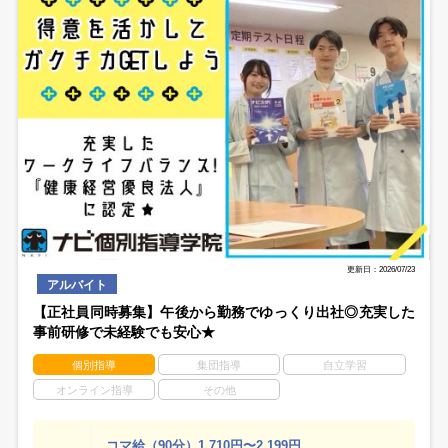
更新日：2026/07/23
アルバイト
【正社員同時募集】午後から勤務でゆっくり出社◎充実した
事前研修で未経験でも安心★
個別指導
集団指導
自立学習
オンライン指導
その他
コマ給（90分）1,710円〜2,199円