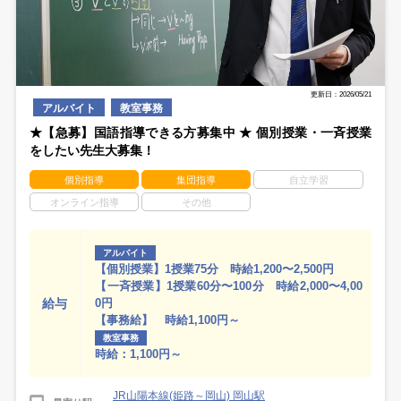
更新日：2026/05/21
アルバイト
教室事務
★【急募】国語指導できる方募集中 ★ 個別授業・一斉授業
をしたい先生大募集！
個別指導
集団指導
自立学習
オンライン指導
その他
アルバイト
【個別授業】1授業75分 時給1,200〜2,500円
【一斉授業】1授業60分〜100分 時給2,000〜4,00
給与
0円
【事務給】 時給1,100円～
教室事務
時給：1,100円～
JR山陽本線(姫路～岡山) 岡山駅