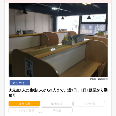
更新日：2025/09/19
アルバイト
★先生1人に生徒1人から2人まで。週1日、1日1授業から勤
務可
個別指導
集団指導
自立学習
オンライン指導
その他