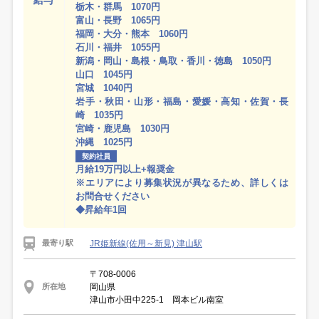
給与
栃木・群馬 1070円
富山・長野 1065円
福岡・大分・熊本 1060円
石川・福井 1055円
新潟・岡山・島根・鳥取・香川・徳島 1050円
山口 1045円
宮城 1040円
岩手・秋田・山形・福島・愛媛・高知・佐賀・長
崎 1035円
宮崎・鹿児島 1030円
沖縄 1025円
契約社員
月給19万円以上+報奨金
※エリアにより募集状況が異なるため、詳しくは
お問合せください
◆昇給年1回
JR姫新線(佐用～新見) 津山駅
最寄り駅
〒708-0006
岡山県
所在地
津山市小田中225-1 岡本ビル南室