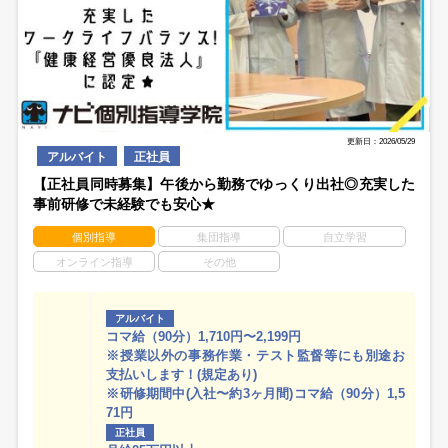
更新日：2026/05/29
アルバイト
正社員
【正社員同時募集】午後から勤務でゆっくり出社◎充実した
事前研修で未経験でも安心★
個別指導
集団指導
自立学習
オンライン指導
その他
アルバイト
コマ給（90分）1,710円〜2,199円
※授業以外の事務作業・テスト監督等にも別途お
支払いします！(規定あり)
※研修期間中(入社〜約3ヶ月間)コマ給（90分）1,5
71円
正社員