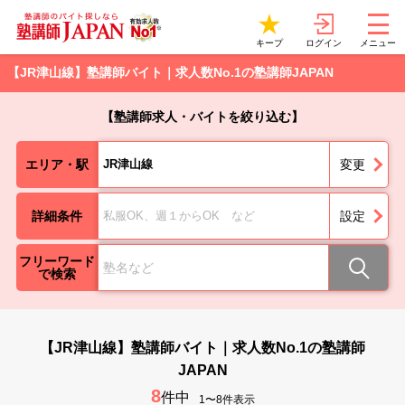
ログイン
キープ
メニュー
【JR津山線】塾講師バイト｜求人数No.1の塾講師JAPAN
【塾講師求人・バイトを絞り込む】
エリア・駅
JR津山線
変更
詳細条件
私服OK、週１からOK など
設定
フリーワード
で検索
【JR津山線】塾講師バイト｜求人数No.1の塾講師
JAPAN
8
件中
1〜8件表示