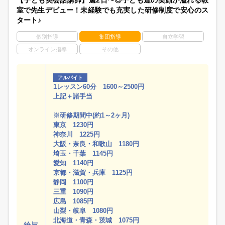
【子ども英会話講師】週2日〜◎子ども達の笑顔が溢れる教
室で先生デビュー！未経験でも充実した研修制度で安心のス
タート♪
個別指導
集団指導
自立学習
オンライン指導
その他
アルバイト
1レッスン60分 1600～2500円
上記＋諸手当
※研修期間中(約1～2ヶ月)
東京 1230円
神奈川 1225円
大阪・奈良・和歌山 1180円
埼玉・千葉 1145円
愛知 1140円
京都・滋賀・兵庫 1125円
静岡 1100円
三重 1090円
広島 1085円
山梨・岐阜 1080円
北海道・青森・茨城 1075円