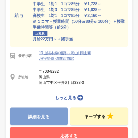
中学生 1対1 1コマ85分 ￥1,728～
中学生 1対3 1コマ85分 ￥1,828～
給与
高校生 1対1 1コマ85分 ￥2,160～
※１コマ＝授業時間（50分or80分or100分）＋授業
準備時間等（前5分）
正社員
月給22万円～＋諸手当
JR山陽本線(姫路～岡山) 岡山駅
最寄り駅
JR宇野線 備前西市駅
〒703-8282
岡山県
所在地
岡山市中区平井6丁目333-3
もっと見る
キープする
詳細を見る
応募する