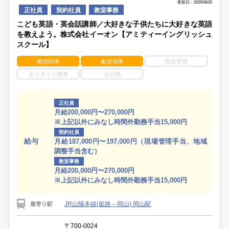
更新日：2025/08/20
正社員
契約社員
教室事務
こども英語・英会話講師／大好きな子供たちに大好きな英語
を教えよう。株式会社イーオン【アミティーイングリッシュ
スクール】
個別指導
集団指導
自立学習
オンライン指導
その他
正社員
月給200,000円〜270,000円
※上記以外にみなし時間外勤務手当15,000円
契約社員
給与
月給187,000円〜197,000円（現場管理手当、地域
調整手当含む）
教室事務
月給200,000円〜270,000円
※上記以外にみなし時間外勤務手当15,000円
JR山陽本線(姫路～岡山) 岡山駅
最寄り駅
〒700-0024