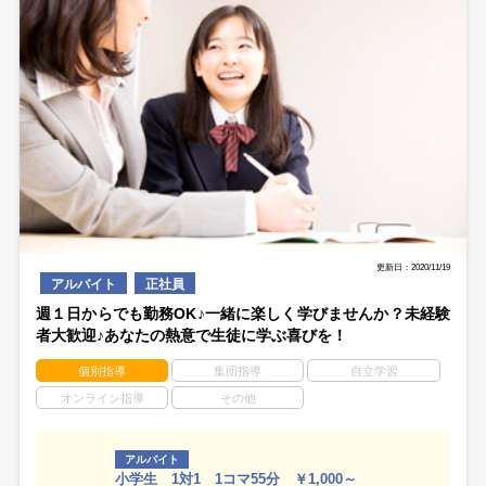
更新日：2020/11/19
アルバイト
正社員
週１日からでも勤務OK♪一緒に楽しく学びませんか？未経験
者大歓迎♪あなたの熱意で生徒に学ぶ喜びを！
個別指導
集団指導
自立学習
オンライン指導
その他
アルバイト
小学生 1対1 1コマ55分 ￥1,000～