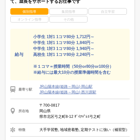
て、成長をサポートするお仕事です
個別指導
集団指導
自立学習
オンライン指導
その他
小学生 1対1 1コマ80分 1,712円～
中学生 1対1 1コマ80分 1,840円～
中学生 1対3 1コマ80分 1,940円～
給与
高校生 1対1 1コマ80分 2,240円～
※１コマ＝授業時間（50分or80分or100分）
※給与には最大10分の授業準備時間を含む
JR山陽本線(姫路～岡山) 岡山駅
最寄り駅
JR山陽本線(姫路～岡山) 西川原駅
〒700-0817
岡山県
所在地
県市北区弓之町8-12 ﾀﾞｲｱﾊﾟﾚｽ弓之町
大手学習塾, 地域密着塾, 定期テストに強い（補習型）
特徴