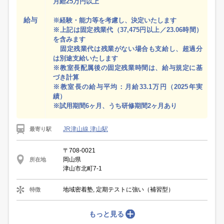
月給25万円以上
給与
※経験・能力等を考慮し、決定いたします
※上記は固定残業代（37,475円以上／23.06時間）
を含みます
固定残業代は残業がない場合も支給し、超過分
は別途支給いたします
※教室長配属後の固定残業時間は、給与規定に基
づき計算
※教室長の給与平均：月給33.1万円（2025年実
績）
※試用期間6ヶ月、うち研修期間2ヶ月あり
JR津山線 津山駅
最寄り駅
〒708-0021
岡山県
所在地
津山市北町7-1
地域密着塾, 定期テストに強い（補習型）
特徴
もっと見る