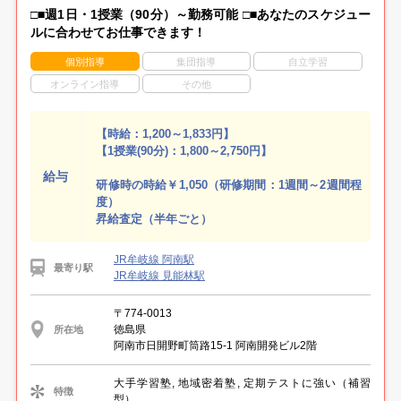
□■週1日・1授業（90分）～勤務可能 □■あなたのスケジュー
ルに合わせてお仕事できます！
個別指導
集団指導
自立学習
オンライン指導
その他
【時給：1,200～1,833円】
【1授業(90分)：1,800～2,750円】
給与
研修時の時給￥1,050（研修期間：1週間～2週間程
度）
昇給査定（半年ごと）
JR牟岐線 阿南駅
最寄り駅
JR牟岐線 見能林駅
〒774-0013
徳島県
所在地
阿南市日開野町筒路15-1 阿南開発ビル2階
大手学習塾, 地域密着塾, 定期テストに強い（補習
特徴
型）