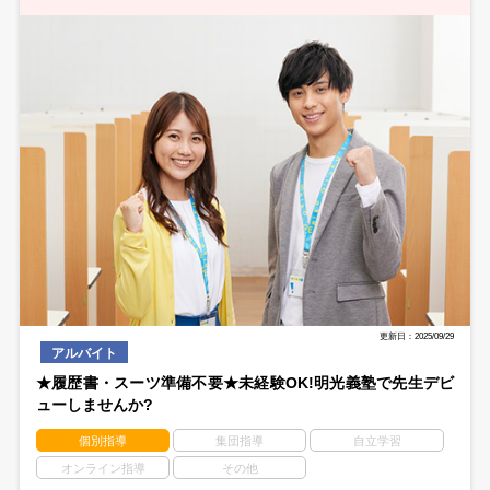
更新日：2025/09/29
アルバイト
★履歴書・スーツ準備不要★未経験OK!明光義塾で先生デビ
ューしませんか?
個別指導
集団指導
自立学習
オンライン指導
その他