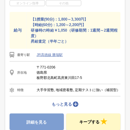
オンライン指導
その他
【1授業(90分)：1,800～3,300円】
【時給(60分)：1,200～2,200円】
給与
研修時の時給￥1,050（研修期間：1週間～2週間程
度）
昇給査定（半年ごと）
JR高徳線 勝瑞駅
最寄り駅
〒771-0206
徳島県
所在地
板野郡北島町高房東川田17-5
大手学習塾, 地域密着塾, 定期テストに強い（補習型）
特徴
もっと見る
キープする
詳細を見る