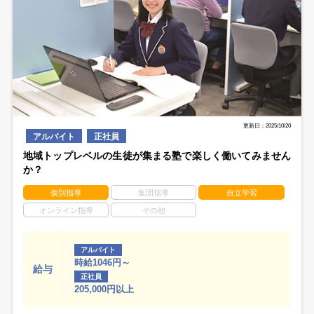
更新日：2025/10/20
アルバイト
正社員
地域トップレベルの生徒が集まる塾で楽しく働いてみません
か？
個別指導
集団指導
自立学習
オンライン指導
その他
アルバイト
時給1046円～
給与
正社員
205,000円以上