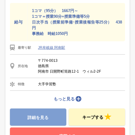
1コマ（95分） 1667円～
1コマ＝授業90分+授業準備等5分
給与
日次手当（授業前準備･授業後報告等25分） 438
円
事務給 時給1050円
JR牟岐線 阿南駅
最寄り駅
〒774-0013
徳島県
所在地
阿南市 日開野町筒路12‐1 ウィル2‐2F
大手学習塾
特徴
もっと見る
キープする
詳細を見る