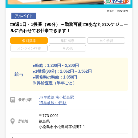
更新日：2025/10/23
アルバイト
□■週1日・1授業（90分）～勤務可能 □■あなたのスケジュー
ルに合わせてお仕事できます！
個別指導
集団指導
自立学習
オンライン指導
その他
●時給：1,200円～2,200円
●1授業(90分)：2,062円～3,562円
給与
●研修時の時給：1,050円
※昇給査定（半年ごと）
JR牟岐線 南小松島駅
最寄り駅
JR牟岐線 中田駅
〒773-0001
徳島県
所在地
小松島市小松島町字領田7-1