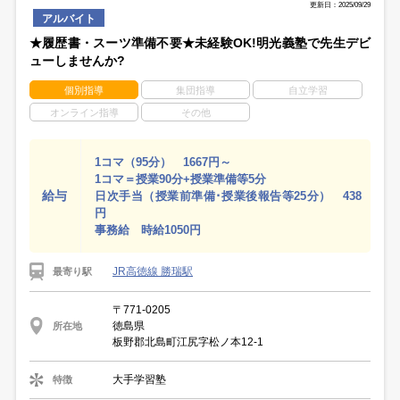
更新日：2025/09/29
アルバイト
★履歴書・スーツ準備不要★未経験OK!明光義塾で先生デビ
ューしませんか?
個別指導
集団指導
自立学習
オンライン指導
その他
1コマ（95分） 1667円～
1コマ＝授業90分+授業準備等5分
給与
日次手当（授業前準備･授業後報告等25分） 438
円
事務給 時給1050円
JR高徳線 勝瑞駅
最寄り駅
〒771-0205
徳島県
所在地
板野郡北島町江尻字松ノ本12‐1
大手学習塾
特徴