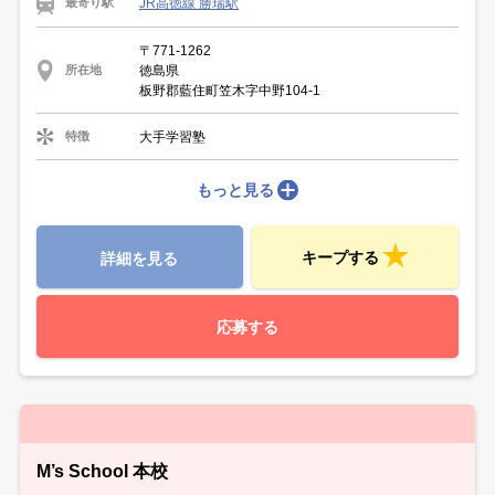
JR高徳線 勝瑞駅
最寄り駅
〒771-1262
徳島県
所在地
板野郡藍住町笠木字中野104‐1
大手学習塾
特徴
もっと見る
キープする
詳細を見る
応募する
M’s School 本校