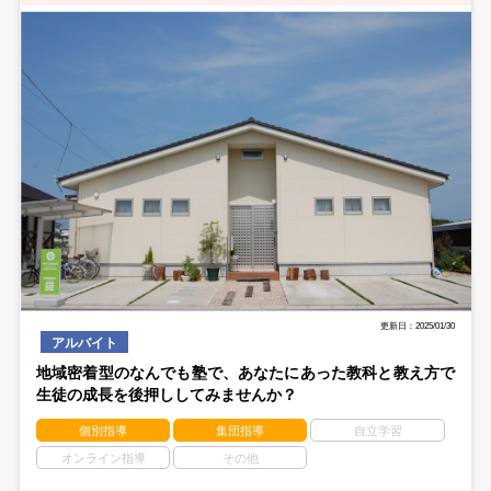
更新日：2025/01/30
アルバイト
地域密着型のなんでも塾で、あなたにあった教科と教え方で
生徒の成長を後押ししてみませんか？
個別指導
集団指導
自立学習
オンライン指導
その他