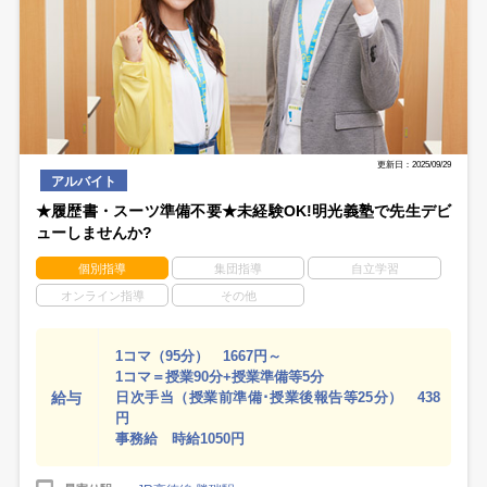
更新日：2025/09/29
アルバイト
★履歴書・スーツ準備不要★未経験OK!明光義塾で先生デビ
ューしませんか?
個別指導
集団指導
自立学習
オンライン指導
その他
1コマ（95分） 1667円～
1コマ＝授業90分+授業準備等5分
給与
日次手当（授業前準備･授業後報告等25分） 438
円
事務給 時給1050円