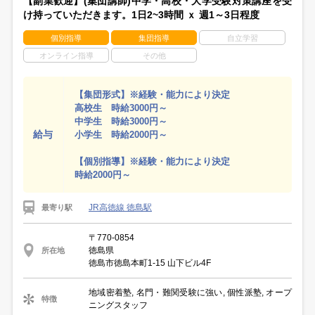
【副業歓迎】(集団講師)中学・高校・大学受験対策講座を受
け持っていただきます。1日2~3時間 ｘ 週1～3日程度
個別指導
集団指導
自立学習
オンライン指導
その他
【集団形式】※経験・能力により決定
高校生 時給3000円～
中学生 時給3000円～
給与
小学生 時給2000円～
【個別指導】※経験・能力により決定
時給2000円～
JR高徳線 徳島駅
最寄り駅
〒770-0854
徳島県
所在地
徳島市徳島本町1-15 山下ビル4F
地域密着塾, 名門・難関受験に強い, 個性派塾, オープ
特徴
ニングスタッフ