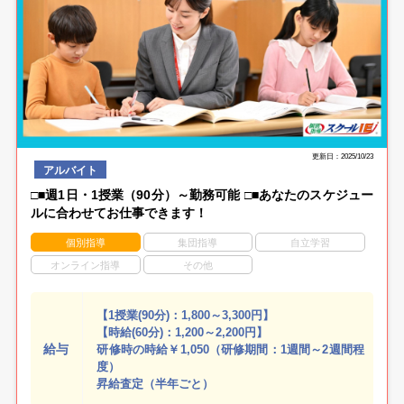
更新日：2025/10/23
アルバイト
□■週1日・1授業（90分）～勤務可能 □■あなたのスケジュー
ルに合わせてお仕事できます！
個別指導
集団指導
自立学習
オンライン指導
その他
【1授業(90分)：1,800～3,300円】
【時給(60分)：1,200～2,200円】
給与
研修時の時給￥1,050（研修期間：1週間～2週間程
度）
昇給査定（半年ごと）