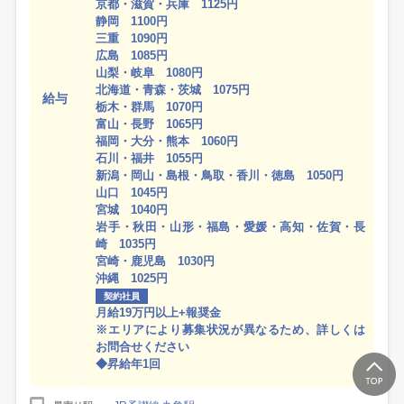
京都・滋賀・兵庫 1125円
静岡 1100円
三重 1090円
広島 1085円
山梨・岐阜 1080円
北海道・青森・茨城 1075円
給与
栃木・群馬 1070円
富山・長野 1065円
福岡・大分・熊本 1060円
石川・福井 1055円
新潟・岡山・島根・鳥取・香川・徳島 1050円
山口 1045円
宮城 1040円
岩手・秋田・山形・福島・愛媛・高知・佐賀・長
崎 1035円
宮崎・鹿児島 1030円
沖縄 1025円
契約社員
月給19万円以上+報奨金
※エリアにより募集状況が異なるため、詳しくは
お問合せください
◆昇給年1回