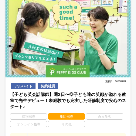
更新日：2026/08/03
アルバイト
契約社員
【子ども英会話講師】週2日〜◎子ども達の笑顔が溢れる教
室で先生デビュー！未経験でも充実した研修制度で安心のス
タート♪
個別指導
集団指導
自立学習
オンライン指導
その他