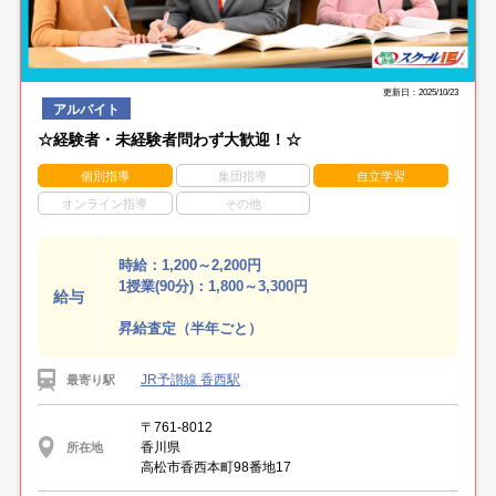
更新日：2025/10/23
アルバイト
☆経験者・未経験者問わず大歓迎！☆
個別指導
集団指導
自立学習
オンライン指導
その他
時給：1,200～2,200円
1授業(90分)：1,800～3,300円
給与
昇給査定（半年ごと）
JR予讃線 香西駅
最寄り駅
〒761-8012
香川県
所在地
高松市香西本町98番地17