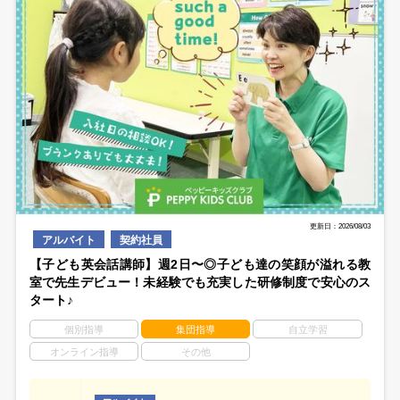
更新日：2026/08/03
アルバイト
契約社員
【子ども英会話講師】週2日〜◎子ども達の笑顔が溢れる教
室で先生デビュー！未経験でも充実した研修制度で安心のス
タート♪
個別指導
集団指導
自立学習
オンライン指導
その他