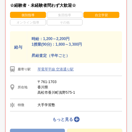
☆経験者・未経験者問わず大歓迎☆
個別指導
集団指導
自立学習
オンライン指導
その他
時給：1,200～2,200円
1授業(90分)：1,800～3,300円
給与
昇給査定（半年ごと）
琴電琴平線 空港通り駅
最寄り駅
〒761-1703
香川県
所在地
高松市香川町浅野575-1
大手学習塾
特徴
もっと見る