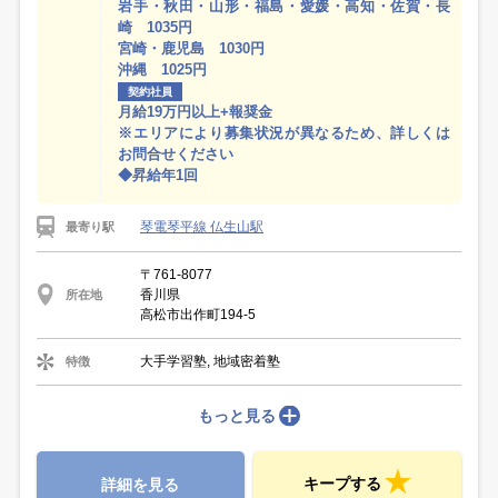
岩手・秋田・山形・福島・愛媛・高知・佐賀・長
崎 1035円
宮崎・鹿児島 1030円
沖縄 1025円
契約社員
月給19万円以上+報奨金
※エリアにより募集状況が異なるため、詳しくは
お問合せください
◆昇給年1回
琴電琴平線 仏生山駅
最寄り駅
〒761-8077
香川県
所在地
高松市出作町194-5
大手学習塾, 地域密着塾
特徴
もっと見る
キープする
詳細を見る