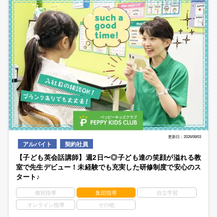
更新日：2026/08/03
アルバイト
契約社員
【子ども英会話講師】週2日〜◎子ども達の笑顔が溢れる教
室で先生デビュー！未経験でも充実した研修制度で安心のス
タート♪
個別指導
集団指導
自立学習
オンライン指導
その他