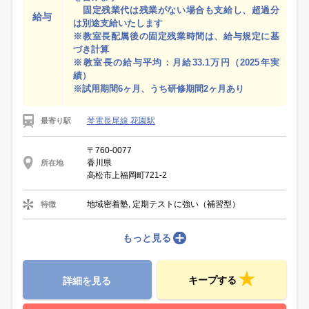
固定残業代は残業がない場合も支給し、超過分
給与
は別途支給いたします
※教室長配属後の固定残業時間は、給与規定に基
づき計算
※教室長の給与平均：月給33.1万円（2025年実
績）
※試用期間6ヶ月、うち研修期間2ヶ月あり
琴電長尾線 花園駅
最寄り駅
〒760-0077
香川県
所在地
高松市上福岡町721-2
地域密着塾, 定期テストに強い（補習型）
特徴
もっと見る
キープする
詳細を見る