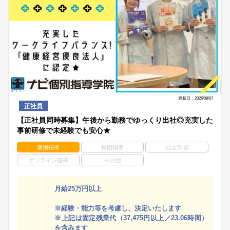
更新日：2026/08/07
正社員
【正社員同時募集】午後から勤務でゆっくり出社◎充実した
事前研修で未経験でも安心★
個別指導
集団指導
自立学習
オンライン指導
その他
月給25万円以上
※経験・能力等を考慮し、決定いたします
※上記は固定残業代（37,475円以上／23.06時間）
を含みます