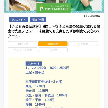
更新日：2026/08/03
アルバイト
契約社員
【子ども英会話講師】週2日〜◎子ども達の笑顔が溢れる教
室で先生デビュー！未経験でも充実した研修制度で安心のス
タート♪
個別指導
集団指導
自立学習
オンライン指導
その他
アルバイト
1レッスン60分 1600～2500円
上記＋諸手当
※研修期間中(約1～2ヶ月)
東京 1230円
神奈川 1225円
大阪・奈良・和歌山 1180円
埼玉・千葉 1145円
愛知 1140円