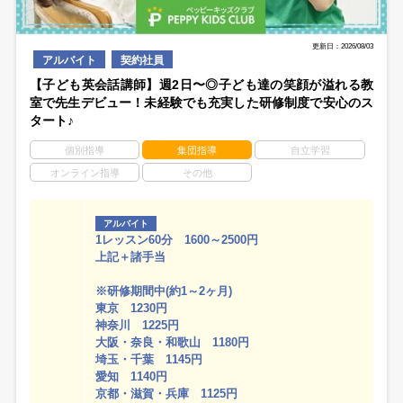
更新日：2026/08/03
アルバイト
契約社員
【子ども英会話講師】週2日〜◎子ども達の笑顔が溢れる教
室で先生デビュー！未経験でも充実した研修制度で安心のス
タート♪
個別指導
集団指導
自立学習
オンライン指導
その他
アルバイト
1レッスン60分 1600～2500円
上記＋諸手当
※研修期間中(約1～2ヶ月)
東京 1230円
神奈川 1225円
大阪・奈良・和歌山 1180円
埼玉・千葉 1145円
愛知 1140円
京都・滋賀・兵庫 1125円