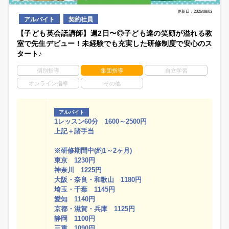
更新日：2026/08/03
アルバイト
契約社員
【子ども英会話講師】週2日〜◎子ども達の笑顔が溢れる教
室で先生デビュー！未経験でも充実した研修制度で安心のス
タート♪
個別指導
集団指導
自立学習
オンライン指導
その他
アルバイト
1レッスン60分 1600～2500円
上記＋諸手当
※研修期間中(約1～2ヶ月)
東京 1230円
神奈川 1225円
大阪・奈良・和歌山 1180円
埼玉・千葉 1145円
愛知 1140円
京都・滋賀・兵庫 1125円
静岡 1100円
三重 1090円