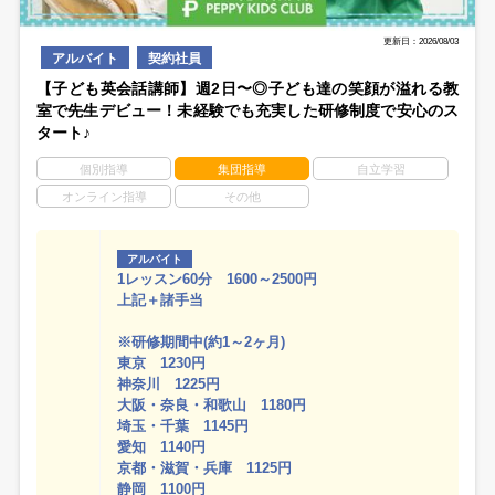
更新日：2026/08/03
アルバイト
契約社員
【子ども英会話講師】週2日〜◎子ども達の笑顔が溢れる教
室で先生デビュー！未経験でも充実した研修制度で安心のス
タート♪
個別指導
集団指導
自立学習
オンライン指導
その他
アルバイト
1レッスン60分 1600～2500円
上記＋諸手当
※研修期間中(約1～2ヶ月)
東京 1230円
神奈川 1225円
大阪・奈良・和歌山 1180円
埼玉・千葉 1145円
愛知 1140円
京都・滋賀・兵庫 1125円
静岡 1100円