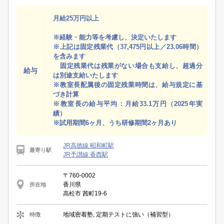
月給25万円以上
※経験・能力等を考慮し、決定いたします
※上記は固定残業代（37,475円以上／23.06時間）
を含みます
固定残業代は残業がない場合も支給し、超過分
給与
は別途支給いたします
※教室長配属後の固定残業時間は、給与規定に基
づき計算
※教室長の給与平均：月給33.1万円（2025年実
績）
※試用期間6ヶ月、うち研修期間2ヶ月あり
JR高徳線 昭和町駅
最寄り駅
JR予讃線 香西駅
〒760-0002
香川県
所在地
高松市 茜町19-6
地域密着塾, 定期テストに強い（補習型）
特徴