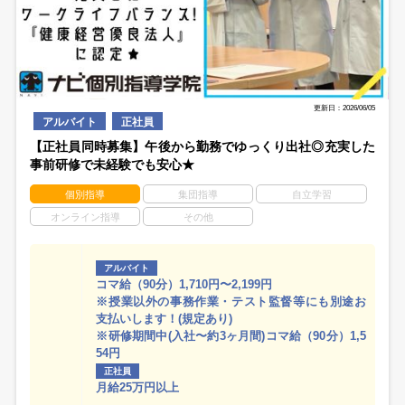
更新日：2026/06/05
アルバイト
正社員
【正社員同時募集】午後から勤務でゆっくり出社◎充実した
事前研修で未経験でも安心★
個別指導
集団指導
自立学習
オンライン指導
その他
アルバイト
コマ給（90分）1,710円〜2,199円
※授業以外の事務作業・テスト監督等にも別途お
支払いします！(規定あり)
※研修期間中(入社〜約3ヶ月間)コマ給（90分）1,5
54円
正社員
月給25万円以上