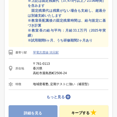
※上記は固定残業代（37,475円以上／23.06時間）
を含みます
固定残業代は残業がない場合も支給し、超過分
は別途支給いたします
※教室長配属後の固定残業時間は、給与規定に基
づき計算
※教室長の給与平均：月給33.1万円（2025年実
績）
※試用期間6ヶ月、うち研修期間2ヶ月あり
琴電志度線 潟元駅
最寄り駅
〒761-0113
香川県
所在地
高松市屋島西町2506-24
地域密着塾, 定期テストに強い（補習型）
特徴
もっと見る
キープする
詳細を見る