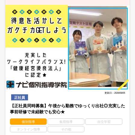
更新日：2026/06/05
正社員
【正社員同時募集】午後から勤務でゆっくり出社◎充実した
事前研修で未経験でも安心★
個別指導
集団指導
自立学習
オンライン指導
その他