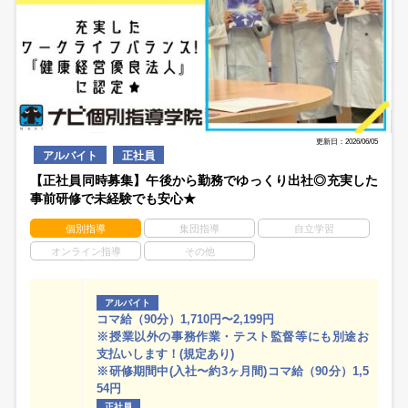
更新日：2026/06/05
アルバイト
正社員
【正社員同時募集】午後から勤務でゆっくり出社◎充実した
事前研修で未経験でも安心★
個別指導
集団指導
自立学習
オンライン指導
その他
アルバイト
コマ給（90分）1,710円〜2,199円
※授業以外の事務作業・テスト監督等にも別途お
支払いします！(規定あり)
※研修期間中(入社〜約3ヶ月間)コマ給（90分）1,5
54円
正社員