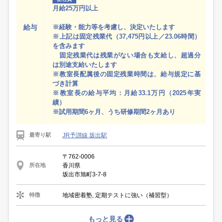
月給25万円以上
給与
※経験・能力等を考慮し、決定いたします
※上記は固定残業代（37,475円以上／23.06時間）
を含みます
固定残業代は残業がない場合も支給し、超過分
は別途支給いたします
※教室長配属後の固定残業時間は、給与規定に基
づき計算
※教室長の給与平均：月給33.1万円（2025年実
績）
※試用期間6ヶ月、うち研修期間2ヶ月あり
JR予讃線 坂出駅
最寄り駅
〒762-0006
香川県
所在地
坂出市旭町3-7-8
地域密着塾, 定期テストに強い（補習型）
特徴
もっと見る