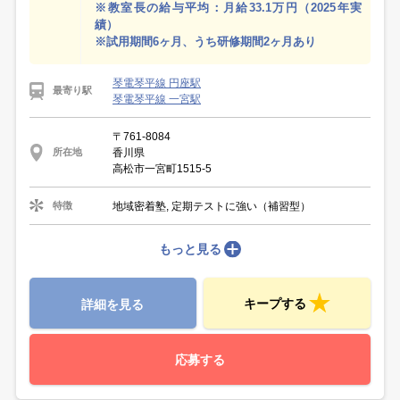
※教室長の給与平均：月給33.1万円（2025年実
績）
※試用期間6ヶ月、うち研修期間2ヶ月あり
琴電琴平線 円座駅
最寄り駅
琴電琴平線 一宮駅
〒761-8084
香川県
所在地
高松市一宮町1515-5
地域密着塾, 定期テストに強い（補習型）
特徴
もっと見る
キープする
詳細を見る
応募する