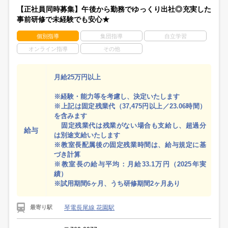
【正社員同時募集】午後から勤務でゆっくり出社◎充実した
事前研修で未経験でも安心★
個別指導
集団指導
自立学習
オンライン指導
その他
月給25万円以上
※経験・能力等を考慮し、決定いたします
※上記は固定残業代（37,475円以上／23.06時間）
を含みます
固定残業代は残業がない場合も支給し、超過分
給与
は別途支給いたします
※教室長配属後の固定残業時間は、給与規定に基
づき計算
※教室長の給与平均：月給33.1万円（2025年実
績）
※試用期間6ヶ月、うち研修期間2ヶ月あり
琴電長尾線 花園駅
最寄り駅