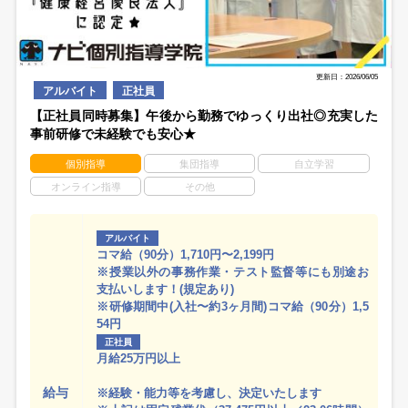
更新日：2026/06/05
アルバイト
正社員
【正社員同時募集】午後から勤務でゆっくり出社◎充実した
事前研修で未経験でも安心★
個別指導
集団指導
自立学習
オンライン指導
その他
アルバイト
コマ給（90分）1,710円〜2,199円
※授業以外の事務作業・テスト監督等にも別途お
支払いします！(規定あり)
※研修期間中(入社〜約3ヶ月間)コマ給（90分）1,5
54円
正社員
月給25万円以上
給与
※経験・能力等を考慮し、決定いたします