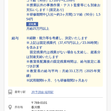
コマ給（90分）1,710円〜2,199円
※授業以外の事務作業・テスト監督等にも別途お
支払いします！(規定あり)
※研修期間中(入社〜約3ヶ月間)コマ給（90分）1,5
54円
正社員
月給25万円以上
給与
※経験・能力等を考慮し、決定いたします
※上記は固定残業代（37,475円以上／23.06時間）
を含みます
固定残業代は残業がない場合も支給し、超過分
は別途支給いたします
※教室長配属後の固定残業時間は、給与規定に基
づき計算
※教室長の給与平均：月給33.1万円（2025年実
績）
※試用期間6ヶ月、うち研修期間2ヶ月あり
JR予讃線 端岡駅
最寄り駅
〒769-0101
香川県
所在地