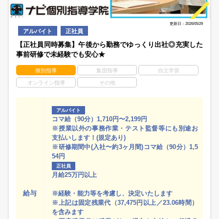
更新日：2026/05/29
アルバイト
正社員
【正社員同時募集】午後から勤務でゆっくり出社◎充実した
事前研修で未経験でも安心★
個別指導
集団指導
自立学習
オンライン指導
その他
アルバイト
コマ給（90分）1,710円〜2,199円
※授業以外の事務作業・テスト監督等にも別途お
支払いします！(規定あり)
※研修期間中(入社〜約3ヶ月間)コマ給（90分）1,5
54円
正社員
月給25万円以上
給与
※経験・能力等を考慮し、決定いたします
※上記は固定残業代（37,475円以上／23.06時間）
を含みます