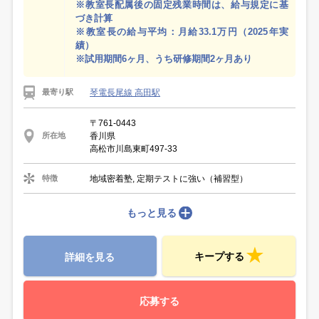
※教室長配属後の固定残業時間は、給与規定に基
づき計算
※教室長の給与平均：月給33.1万円（2025年実
績）
※試用期間6ヶ月、うち研修期間2ヶ月あり
琴電長尾線 高田駅
最寄り駅
〒761-0443
香川県
所在地
高松市川島東町497-33
地域密着塾, 定期テストに強い（補習型）
特徴
もっと見る
キープする
詳細を見る
応募する