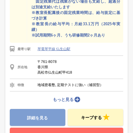
固定残業代は残業がない場合も支給し、超過分
は別途支給いたします
※教室長配属後の固定残業時間は、給与規定に基
づき計算
※教室長の給与平均：月給33.1万円（2025年実
績）
※試用期間6ヶ月、うち研修期間2ヶ月あり
琴電琴平線 仏生山駅
最寄り駅
〒761-8078
香川県
所在地
高松市仏生山町甲418
地域密着塾, 定期テストに強い（補習型）
特徴
もっと見る
キープする
詳細を見る