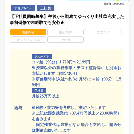
更新日：2026/05/29
アルバイト
正社員
【正社員同時募集】午後から勤務でゆっくり出社◎充実した
事前研修で未経験でも安心★
個別指導
集団指導
自立学習
オンライン指導
その他
アルバイト
コマ給（90分）1,710円〜2,199円
※授業以外の事務作業・テスト監督等にも別途お
支払いします！(規定あり)
※研修期間中(入社〜約3ヶ月間)コマ給（90分）1,5
54円
正社員
月給25万円以上
給与
※経験・能力等を考慮し、決定いたします
※上記は固定残業代（37,475円以上／23.06時間）
を含みます
固定残業代は残業がない場合も支給し、超過分
は別途支給いたします