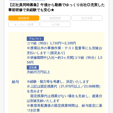
【正社員同時募集】午後から勤務でゆっくり出社◎充実した
事前研修で未経験でも安心★
個別指導
集団指導
自立学習
オンライン指導
その他
アルバイト
コマ給（90分）1,710円〜2,199円
※授業以外の事務作業・テスト監督等にも別途お
支払いします！(規定あり)
※研修期間中(入社〜約3ヶ月間)コマ給（90分）1,5
54円
正社員
月給25万円以上
給与
※経験・能力等を考慮し、決定いたします
※上記は固定残業代（37,475円以上／23.06時間）
を含みます
固定残業代は残業がない場合も支給し、超過分
は別途支給いたします
※教室長配属後の固定残業時間は、給与規定に基
づき計算