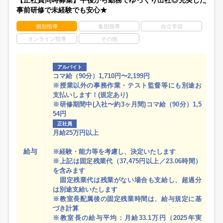
事前研修で未経験でも安心★
個別指導
集団指導
自立学習
オンライン指導
その他
アルバイト
コマ給（90分）1,710円〜2,199円
※授業以外の事務作業・テスト監督等にも別途お
支払いします！(規定あり)
※研修期間中(入社〜約3ヶ月間)コマ給（90分）1,5
54円
正社員
月給25万円以上
給与
※経験・能力等を考慮し、決定いたします
※上記は固定残業代（37,475円以上／23.06時間）
を含みます
固定残業代は残業がない場合も支給し、超過分
は別途支給いたします
※教室長配属後の固定残業時間は、給与規定に基
づき計算
※教室長の給与平均：月給33.1万円（2025年実