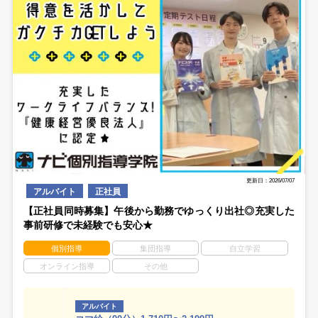
更新日：2026/07/07
アルバイト
正社員
【正社員同時募集】午後から勤務でゆっくり出社◎充実した
事前研修で未経験でも安心★
個別指導
集団指導
自立学習
オンライン指導
その他
アルバイト