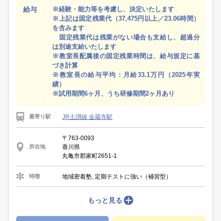
給与
※経験・能力等を考慮し、決定いたします
※上記は固定残業代（37,475円以上／23.06時間）
を含みます
固定残業代は残業がない場合も支給し、超過分
は別途支給いたします
※教室長配属後の固定残業時間は、給与規定に基
づき計算
※教室長の給与平均：月給33.1万円（2025年実
績）
※試用期間6ヶ月、うち研修期間2ヶ月あり
JR土讃線 金蔵寺駅
最寄り駅
〒763-0093
香川県
所在地
丸亀市郡家町2651-1
地域密着塾, 定期テストに強い（補習型）
特徴
もっと見る