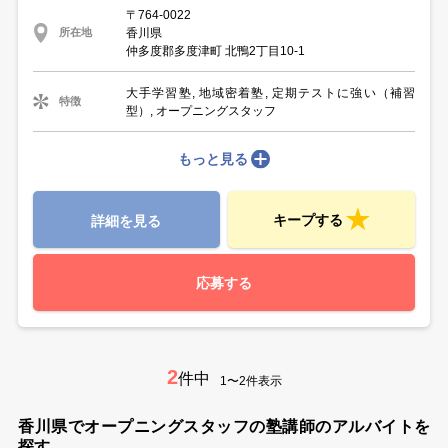
〒764-0022
香川県
所在地
仲多度郡多度津町 北鴨2丁目10-1
大手学習塾, 地域密着塾, 定期テストに強い（補習
特徴
型）, オープニングスタッフ
もっと見る
キープする
詳細を見る
応募する
2
件中
1〜2件表示
香川県でオープニングスタッフの塾講師のアルバイトを
探す