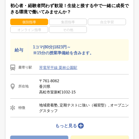
初心者・経験者問わず歓迎！生徒と接する中で一緒に成長で
きる環境で働いてみませんか？
個別指導
集団指導
自立学習
オンライン指導
その他
1コマ(80分)1823円～
給与
※15分の授業準備給を含みます。
琴電琴平線 栗林公園駅
最寄り駅
〒761-8062
香川県
所在地
高松市室新町1032-15
地域密着塾, 定期テストに強い（補習型）, オープニン
特徴
グスタッフ
もっと見る