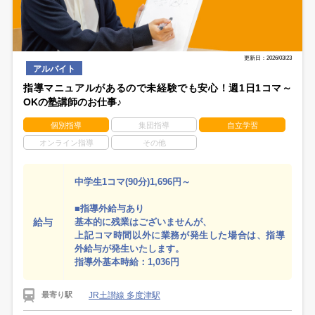
更新日：2026/03/23
アルバイト
指導マニュアルがあるので未経験でも安心！週1日1コマ～
OKの塾講師のお仕事♪
個別指導
集団指導
自立学習
オンライン指導
その他
中学生1コマ(90分)1,696円～
■指導外給与あり
給与
基本的に残業はございませんが、
上記コマ時間以外に業務が発生した場合は、指導
外給与が発生いたします。
指導外基本時給：1,036円
JR土讃線 多度津駅
最寄り駅