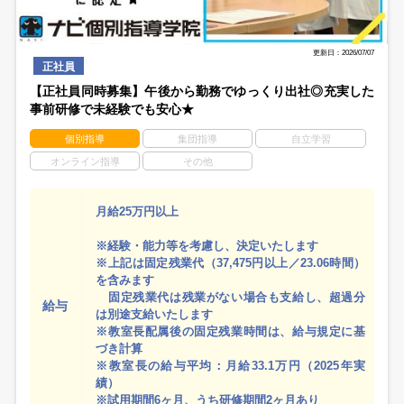
更新日：2026/07/07
正社員
【正社員同時募集】午後から勤務でゆっくり出社◎充実した
事前研修で未経験でも安心★
個別指導
集団指導
自立学習
オンライン指導
その他
月給25万円以上
※経験・能力等を考慮し、決定いたします
※上記は固定残業代（37,475円以上／23.06時間）
を含みます
固定残業代は残業がない場合も支給し、超過分
給与
は別途支給いたします
※教室長配属後の固定残業時間は、給与規定に基
づき計算
※教室長の給与平均：月給33.1万円（2025年実
績）
※試用期間6ヶ月、うち研修期間2ヶ月あり