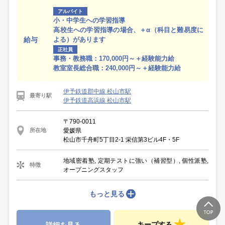
アルバイト
小・中学生への学習指導
高校生への学習指導の場合、＋α（科目と難易度に
給与
よる）があります
正社員
事務・教務職：170,000円～＋経験能力給
教室室長総合職：240,000円～＋経験能力給
伊予鉄道郡中線 松山市駅
最寄り駅
伊予鉄道高浜線 松山市駅
〒790-0011
愛媛県
所在地
松山市千舟町5丁目2-1 栄信第3ビル4F・5F
地域密着塾, 定期テストに強い（補習型）, 個性派塾,
特徴
オープニングスタッフ
もっと見る
キープする