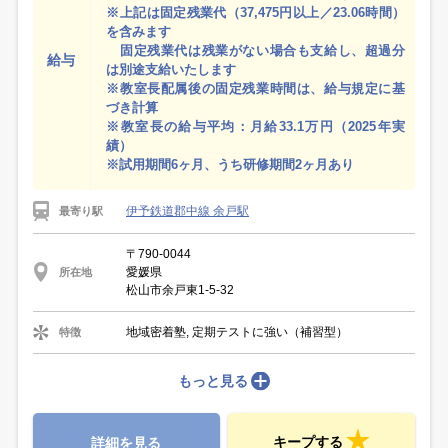
※上記は固定残業代（37,475円以上／23.06時間）
を含みます
固定残業代は残業がない場合も支給し、超過分
給与
は別途支給いたします
※教室長配属後の固定残業時間は、給与規定に基
づき計算
※教室長の給与平均：月給33.1万円（2025年実
績）
※試用期間6ヶ月、うち研修期間2ヶ月あり
伊予鉄道郡中線 余戸駅
最寄り駅
〒790-0044
愛媛県
所在地
松山市余戸東1-5-32
地域密着塾, 定期テストに強い（補習型）
特徴
もっと見る
キープする
詳細を見る