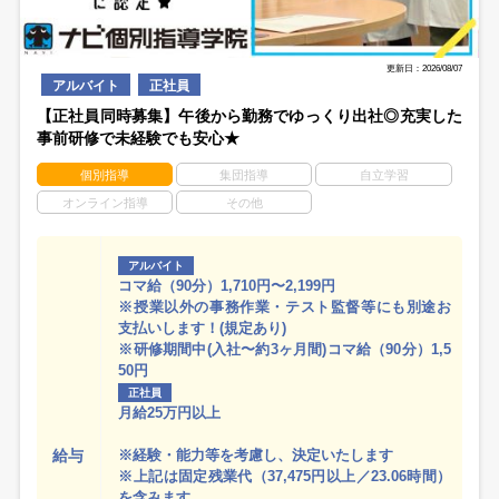
更新日：2026/08/07
アルバイト
正社員
【正社員同時募集】午後から勤務でゆっくり出社◎充実した
事前研修で未経験でも安心★
個別指導
集団指導
自立学習
オンライン指導
その他
アルバイト
コマ給（90分）1,710円〜2,199円
※授業以外の事務作業・テスト監督等にも別途お
支払いします！(規定あり)
※研修期間中(入社〜約3ヶ月間)コマ給（90分）1,5
50円
正社員
月給25万円以上
給与
※経験・能力等を考慮し、決定いたします
※上記は固定残業代（37,475円以上／23.06時間）
を含みます