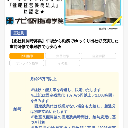
更新日：2026/08/07
正社員
【正社員同時募集】午後から勤務でゆっくり出社◎充実した
事前研修で未経験でも安心★
個別指導
集団指導
自立学習
オンライン指導
その他
月給25万円以上
※経験・能力等を考慮し、決定いたします
※上記は固定残業代（37,475円以上／23.06時間）
を含みます
固定残業代は残業がない場合も支給し、超過分
給与
は別途支給いたします
※教室長配属後の固定残業時間は、給与規定に基
づき計算
※教室長の給与平均：月給33.1万円（2025年実