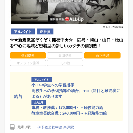
更新日：2026/06/22
アルバイト
正社員
☆★新規教室ぞくぞく開校中★☆ 広島・岡山・山口・松山
を中心に地域ど密着型の新しいカタチの個別塾！
個別指導
集団指導
自立学習
オンライン指導
その他
アルバイト
小・中学生への学習指導
高校生への学習指導の場合、＋α（科目と難易度に
給与
よる）があります
正社員
事務・教務職：170,000円～＋経験能力給
教室室長総合職：240,000円～＋経験能力給
伊予鉄道郡中線 余戸駅
最寄り駅