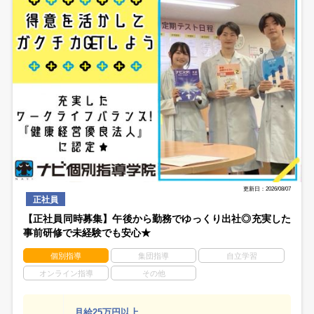
更新日：2026/08/07
正社員
【正社員同時募集】午後から勤務でゆっくり出社◎充実した
事前研修で未経験でも安心★
個別指導
集団指導
自立学習
オンライン指導
その他
月給25万円以上