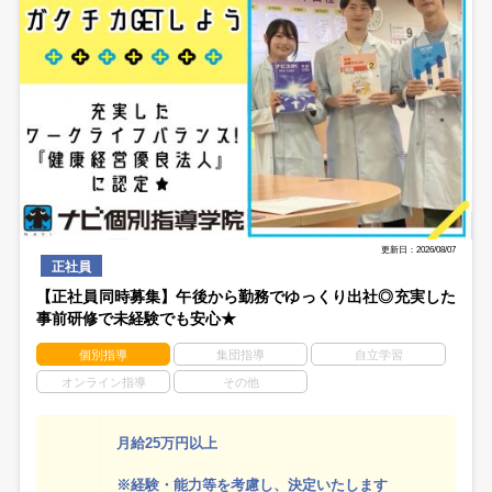
更新日：2026/08/07
正社員
【正社員同時募集】午後から勤務でゆっくり出社◎充実した
事前研修で未経験でも安心★
個別指導
集団指導
自立学習
オンライン指導
その他
月給25万円以上
※経験・能力等を考慮し、決定いたします