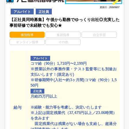
更新日：2026/08/07
アルバイト
正社員
【正社員同時募集】午後から勤務でゆっくり出社◎充実した
事前研修で未経験でも安心★
個別指導
集団指導
自立学習
オンライン指導
その他
アルバイト
コマ給（90分）1,710円〜2,199円
※授業以外の事務作業・テスト監督等にも別途お
支払いします！(規定あり)
※研修期間中(入社〜約3ヶ月間)コマ給（90分）1,5
50円
正社員
月給25万円以上
給与
※経験・能力等を考慮し、決定いたします
※上記は固定残業代（37,475円以上／23.06時間）
を含みます
固定残業代は残業がない場合も支給し、超過分