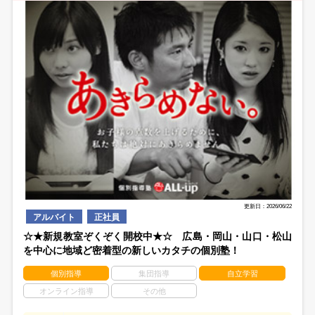
更新日：2026/06/22
アルバイト
正社員
☆★新規教室ぞくぞく開校中★☆ 広島・岡山・山口・松山
を中心に地域ど密着型の新しいカタチの個別塾！
個別指導
集団指導
自立学習
オンライン指導
その他