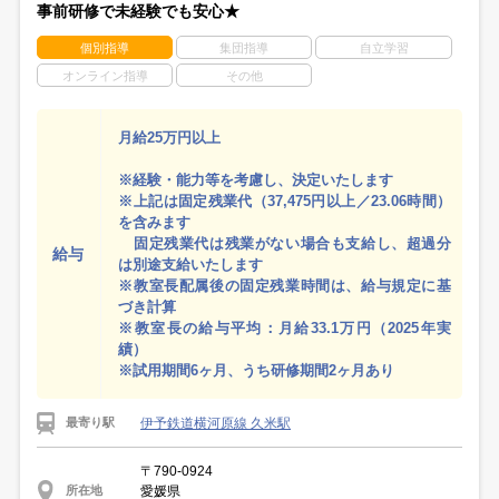
事前研修で未経験でも安心★
個別指導
集団指導
自立学習
オンライン指導
その他
月給25万円以上
※経験・能力等を考慮し、決定いたします
※上記は固定残業代（37,475円以上／23.06時間）
を含みます
固定残業代は残業がない場合も支給し、超過分
給与
は別途支給いたします
※教室長配属後の固定残業時間は、給与規定に基
づき計算
※教室長の給与平均：月給33.1万円（2025年実
績）
※試用期間6ヶ月、うち研修期間2ヶ月あり
伊予鉄道横河原線 久米駅
最寄り駅
〒790-0924
愛媛県
所在地