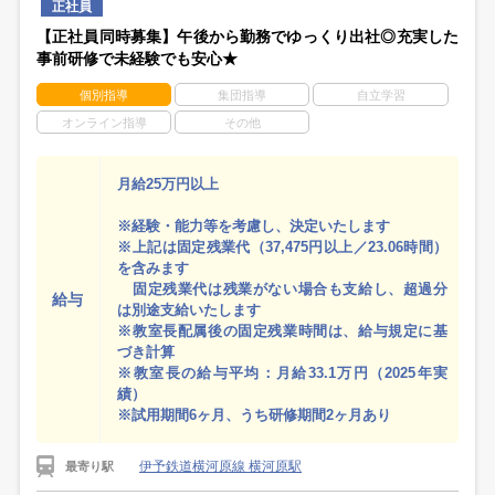
正社員
【正社員同時募集】午後から勤務でゆっくり出社◎充実した
事前研修で未経験でも安心★
個別指導
集団指導
自立学習
オンライン指導
その他
月給25万円以上
※経験・能力等を考慮し、決定いたします
※上記は固定残業代（37,475円以上／23.06時間）
を含みます
固定残業代は残業がない場合も支給し、超過分
給与
は別途支給いたします
※教室長配属後の固定残業時間は、給与規定に基
づき計算
※教室長の給与平均：月給33.1万円（2025年実
績）
※試用期間6ヶ月、うち研修期間2ヶ月あり
伊予鉄道横河原線 横河原駅
最寄り駅