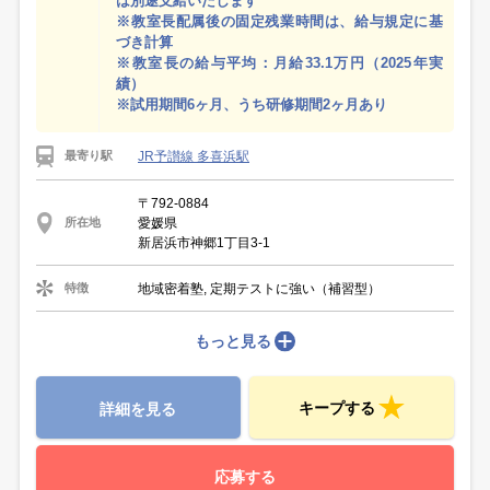
は別途支給いたします
※教室長配属後の固定残業時間は、給与規定に基
づき計算
※教室長の給与平均：月給33.1万円（2025年実
績）
※試用期間6ヶ月、うち研修期間2ヶ月あり
JR予讃線 多喜浜駅
最寄り駅
〒792-0884
愛媛県
所在地
新居浜市神郷1丁目3-1
地域密着塾, 定期テストに強い（補習型）
特徴
もっと見る
キープする
詳細を見る
応募する