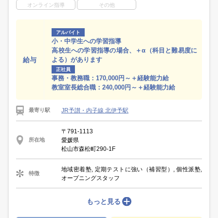
オンライン指導
その他
アルバイト
小・中学生への学習指導
高校生への学習指導の場合、＋α（科目と難易度に
給与
よる）があります
正社員
事務・教務職：170,000円～＋経験能力給
教室室長総合職：240,000円～＋経験能力給
JR予讃・内子線 北伊予駅
最寄り駅
〒791-1113
愛媛県
所在地
松山市森松町290-1F
地域密着塾, 定期テストに強い（補習型）, 個性派塾,
特徴
オープニングスタッフ
もっと見る