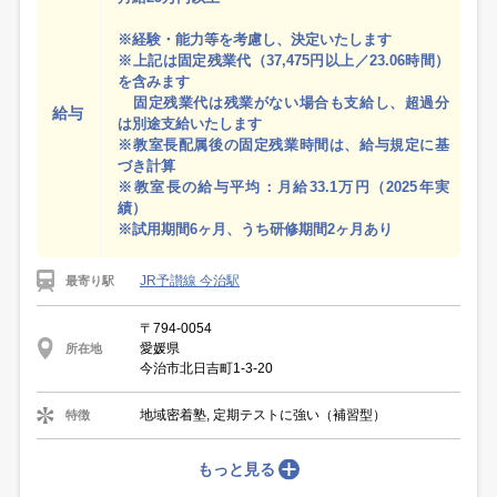
※経験・能力等を考慮し、決定いたします
※上記は固定残業代（37,475円以上／23.06時間）
を含みます
固定残業代は残業がない場合も支給し、超過分
給与
は別途支給いたします
※教室長配属後の固定残業時間は、給与規定に基
づき計算
※教室長の給与平均：月給33.1万円（2025年実
績）
※試用期間6ヶ月、うち研修期間2ヶ月あり
JR予讃線 今治駅
最寄り駅
〒794-0054
愛媛県
所在地
今治市北日吉町1-3-20
地域密着塾, 定期テストに強い（補習型）
特徴
もっと見る