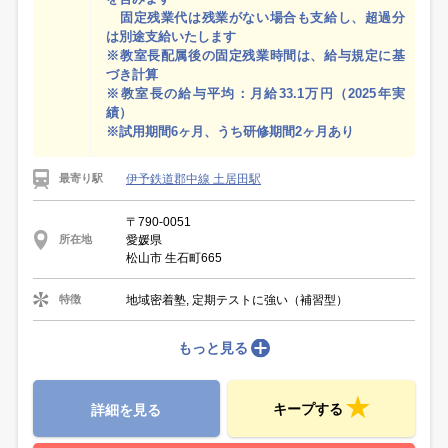
固定残業代は残業がない場合も支給し、超過分
は別途支給いたします
※教室長配属後の固定残業時間は、給与規定に基
づき計算
※教室長の給与平均：月給33.1万円（2025年実
績）
※試用期間6ヶ月、うち研修期間2ヶ月あり
伊予鉄道郡中線 土居田駅
最寄り駅
〒790-0051
愛媛県
所在地
松山市 生石町665
地域密着塾, 定期テストに強い（補習型）
特徴
もっと見る
キープする
詳細を見る