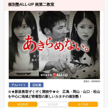
個別塾ALL-UP 南第二教室
更新日：2026/06/22
アルバイト
正社員
☆★新規教室ぞくぞく開校中★☆ 広島・岡山・山口・松山
を中心に地域ど密着型の新しいカタチの個別塾！
個別指導
集団指導
自立学習