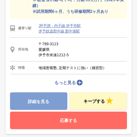
績）
※試用期間6ヶ月、うち研修期間2ヶ月あり
JR予讃・内子線 伊予市駅
最寄り駅
伊予鉄道郡中線 郡中港駅
〒799-3113
愛媛県
所在地
伊予市米湊1212-5
地域密着塾, 定期テストに強い（補習型）
特徴
もっと見る
キープする
詳細を見る
応募する