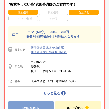
”授業をしない塾”武田塾講師のご案内です！
個別指導
集団指導
自立学習
オンライン指導
その他
1コマ（60分）1,200～1,700円
給与
※個別指導時以外は別時給となります
伊予鉄道高浜線 松山市駅
最寄り駅
伊予鉄道横河原線 松山市駅
〒790-0003
愛媛県
所在地
松山市三番町 5丁目5-2EXビル
大手学習塾, 名門・難関受験に強い
特徴
もっと見る
キープする
詳細を見る