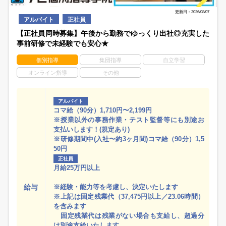
更新日：2026/08/07
アルバイト
正社員
【正社員同時募集】午後から勤務でゆっくり出社◎充実した
事前研修で未経験でも安心★
個別指導
集団指導
自立学習
オンライン指導
その他
アルバイト
コマ給（90分）1,710円〜2,199円
※授業以外の事務作業・テスト監督等にも別途お
支払いします！(規定あり)
※研修期間中(入社〜約3ヶ月間)コマ給（90分）1,5
50円
正社員
月給25万円以上
給与
※経験・能力等を考慮し、決定いたします
※上記は固定残業代（37,475円以上／23.06時間）
を含みます
固定残業代は残業がない場合も支給し、超過分
は別途支給いたします