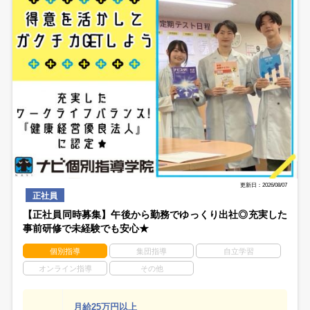
更新日：2026/08/07
正社員
【正社員同時募集】午後から勤務でゆっくり出社◎充実した
事前研修で未経験でも安心★
個別指導
集団指導
自立学習
オンライン指導
その他
月給25万円以上