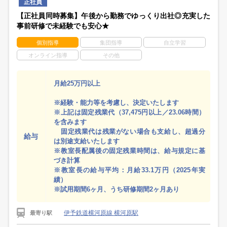
正社員
【正社員同時募集】午後から勤務でゆっくり出社◎充実した
事前研修で未経験でも安心★
個別指導
集団指導
自立学習
オンライン指導
その他
月給25万円以上
※経験・能力等を考慮し、決定いたします
※上記は固定残業代（37,475円以上／23.06時間）
を含みます
固定残業代は残業がない場合も支給し、超過分
給与
は別途支給いたします
※教室長配属後の固定残業時間は、給与規定に基
づき計算
※教室長の給与平均：月給33.1万円（2025年実
績）
※試用期間6ヶ月、うち研修期間2ヶ月あり
伊予鉄道横河原線 横河原駅
最寄り駅