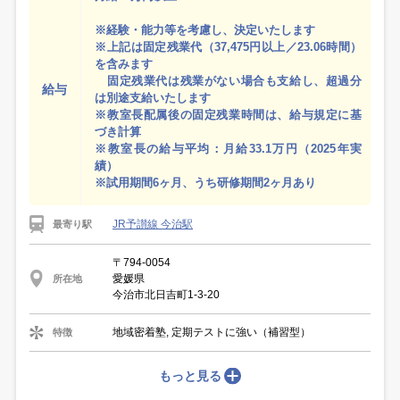
※経験・能力等を考慮し、決定いたします
※上記は固定残業代（37,475円以上／23.06時間）
を含みます
固定残業代は残業がない場合も支給し、超過分
給与
は別途支給いたします
※教室長配属後の固定残業時間は、給与規定に基
づき計算
※教室長の給与平均：月給33.1万円（2025年実
績）
※試用期間6ヶ月、うち研修期間2ヶ月あり
JR予讃線 今治駅
最寄り駅
〒794-0054
愛媛県
所在地
今治市北日吉町1-3-20
地域密着塾, 定期テストに強い（補習型）
特徴
もっと見る