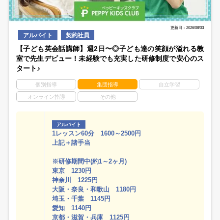
更新日：2026/08/03
アルバイト
契約社員
【子ども英会話講師】週2日〜◎子ども達の笑顔が溢れる教
室で先生デビュー！未経験でも充実した研修制度で安心のス
タート♪
個別指導
集団指導
自立学習
オンライン指導
その他
アルバイト
1レッスン60分 1600～2500円
上記＋諸手当
※研修期間中(約1～2ヶ月)
東京 1230円
神奈川 1225円
大阪・奈良・和歌山 1180円
埼玉・千葉 1145円
愛知 1140円
京都・滋賀・兵庫 1125円