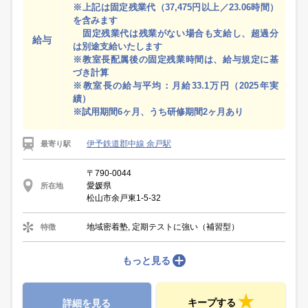
※上記は固定残業代（37,475円以上／23.06時間）
を含みます
固定残業代は残業がない場合も支給し、超過分
給与
は別途支給いたします
※教室長配属後の固定残業時間は、給与規定に基
づき計算
※教室長の給与平均：月給33.1万円（2025年実
績）
※試用期間6ヶ月、うち研修期間2ヶ月あり
伊予鉄道郡中線 余戸駅
最寄り駅
〒790-0044
愛媛県
所在地
松山市余戸東1-5-32
地域密着塾, 定期テストに強い（補習型）
特徴
もっと見る
キープする
詳細を見る