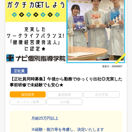
更新日：2026/08/07
正社員
【正社員同時募集】午後から勤務でゆっくり出社◎充実した
事前研修で未経験でも安心★
個別指導
集団指導
自立学習
オンライン指導
その他
月給25万円以上
※経験・能力等を考慮し、決定いたします