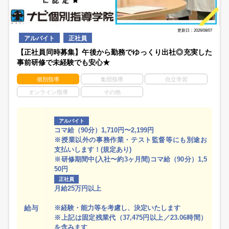
更新日：2026/08/07
アルバイト
正社員
【正社員同時募集】午後から勤務でゆっくり出社◎充実した
事前研修で未経験でも安心★
個別指導
集団指導
自立学習
オンライン指導
その他
アルバイト
コマ給（90分）1,710円〜2,199円
※授業以外の事務作業・テスト監督等にも別途お
支払いします！(規定あり)
※研修期間中(入社〜約3ヶ月間)コマ給（90分）1,5
50円
正社員
月給25万円以上
給与
※経験・能力等を考慮し、決定いたします
※上記は固定残業代（37,475円以上／23.06時間）
を含みます