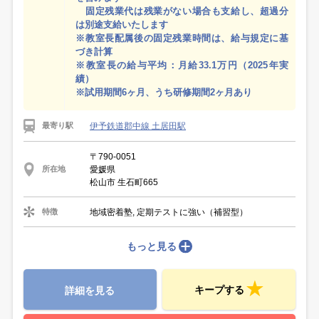
固定残業代は残業がない場合も支給し、超過分
は別途支給いたします
※教室長配属後の固定残業時間は、給与規定に基
づき計算
※教室長の給与平均：月給33.1万円（2025年実
績）
※試用期間6ヶ月、うち研修期間2ヶ月あり
伊予鉄道郡中線 土居田駅
最寄り駅
〒790-0051
愛媛県
所在地
松山市 生石町665
地域密着塾, 定期テストに強い（補習型）
特徴
もっと見る
キープする
詳細を見る