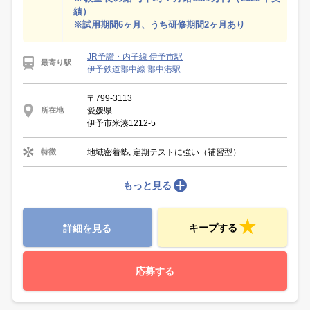
績）
※試用期間6ヶ月、うち研修期間2ヶ月あり
JR予讃・内子線 伊予市駅
最寄り駅
伊予鉄道郡中線 郡中港駅
〒799-3113
愛媛県
所在地
伊予市米湊1212-5
地域密着塾, 定期テストに強い（補習型）
特徴
もっと見る
キープする
詳細を見る
応募する