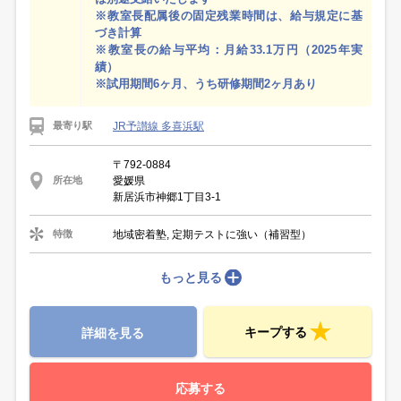
※教室長配属後の固定残業時間は、給与規定に基
づき計算
※教室長の給与平均：月給33.1万円（2025年実
績）
※試用期間6ヶ月、うち研修期間2ヶ月あり
JR予讃線 多喜浜駅
最寄り駅
〒792-0884
愛媛県
所在地
新居浜市神郷1丁目3-1
地域密着塾, 定期テストに強い（補習型）
特徴
もっと見る
キープする
詳細を見る
応募する