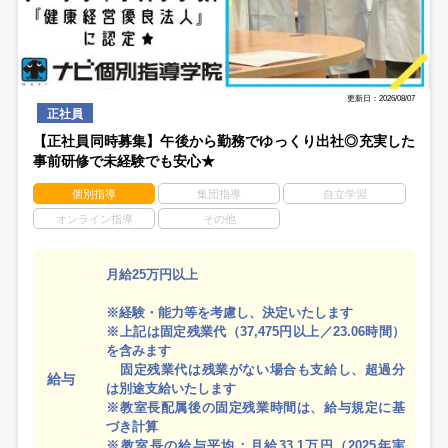
更新日：2026/08/07
正社員
【正社員同時募集】午後から勤務でゆっくり出社◎充実した
事前研修で未経験でも安心★
個別指導
集団指導
自立学習
オンライン指導
その他
月給25万円以上
※経験・能力等を考慮し、決定いたします
※上記は固定残業代（37,475円以上／23.06時間）
を含みます
固定残業代は残業がない場合も支給し、超過分
給与
は別途支給いたします
※教室長配属後の固定残業時間は、給与規定に基
づき計算
※教室長の給与平均：月給33.1万円（2025年実