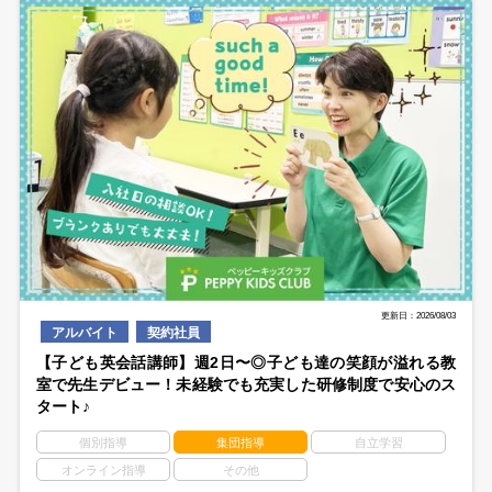
更新日：2026/08/03
アルバイト
契約社員
【子ども英会話講師】週2日〜◎子ども達の笑顔が溢れる教
室で先生デビュー！未経験でも充実した研修制度で安心のス
タート♪
個別指導
集団指導
自立学習
オンライン指導
その他