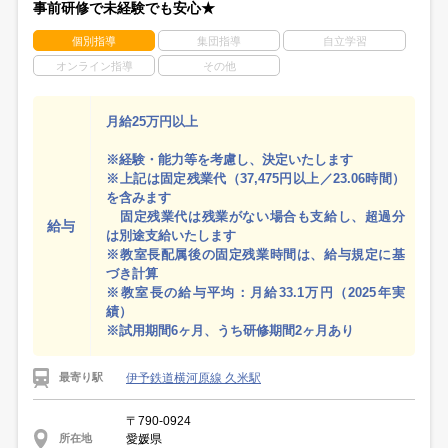
事前研修で未経験でも安心★
個別指導
集団指導
自立学習
オンライン指導
その他
月給25万円以上
※経験・能力等を考慮し、決定いたします
※上記は固定残業代（37,475円以上／23.06時間）
を含みます
固定残業代は残業がない場合も支給し、超過分
給与
は別途支給いたします
※教室長配属後の固定残業時間は、給与規定に基
づき計算
※教室長の給与平均：月給33.1万円（2025年実
績）
※試用期間6ヶ月、うち研修期間2ヶ月あり
伊予鉄道横河原線 久米駅
最寄り駅
〒790-0924
愛媛県
所在地