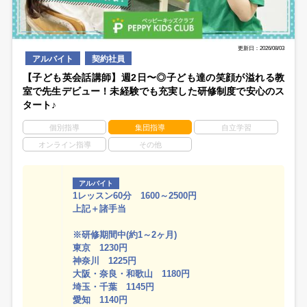
更新日：2026/08/03
アルバイト
契約社員
【子ども英会話講師】週2日〜◎子ども達の笑顔が溢れる教
室で先生デビュー！未経験でも充実した研修制度で安心のス
タート♪
個別指導
集団指導
自立学習
オンライン指導
その他
アルバイト
1レッスン60分 1600～2500円
上記＋諸手当
※研修期間中(約1～2ヶ月)
東京 1230円
神奈川 1225円
大阪・奈良・和歌山 1180円
埼玉・千葉 1145円
愛知 1140円