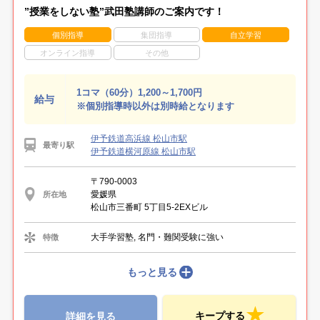
”授業をしない塾”武田塾講師のご案内です！
個別指導
集団指導
自立学習
オンライン指導
その他
1コマ（60分）1,200～1,700円
給与
※個別指導時以外は別時給となります
伊予鉄道高浜線 松山市駅
最寄り駅
伊予鉄道横河原線 松山市駅
〒790-0003
愛媛県
所在地
松山市三番町 5丁目5-2EXビル
大手学習塾, 名門・難関受験に強い
特徴
もっと見る
キープする
詳細を見る