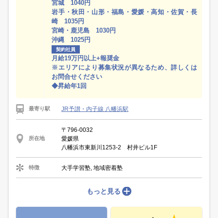
宮城 1040円
岩手・秋田・山形・福島・愛媛・高知・佐賀・長
崎 1035円
宮崎・鹿児島 1030円
沖縄 1025円
契約社員
月給19万円以上+報奨金
※エリアにより募集状況が異なるため、詳しくは
お問合せください
◆昇給年1回
JR予讃・内子線 八幡浜駅
最寄り駅
〒796-0032
愛媛県
所在地
八幡浜市東新川1253-2 村井ビル1F
大手学習塾, 地域密着塾
特徴
もっと見る