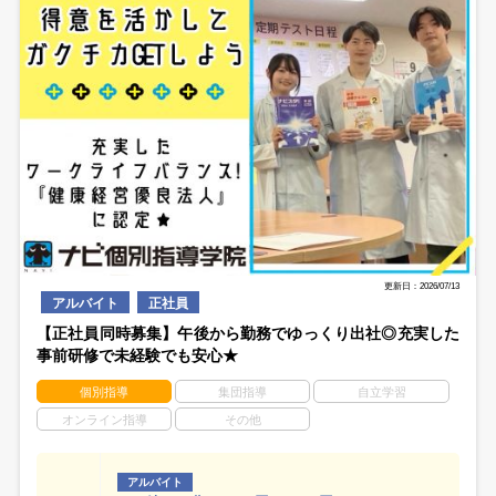
更新日：2026/07/13
アルバイト
正社員
【正社員同時募集】午後から勤務でゆっくり出社◎充実した
事前研修で未経験でも安心★
個別指導
集団指導
自立学習
オンライン指導
その他
アルバイト