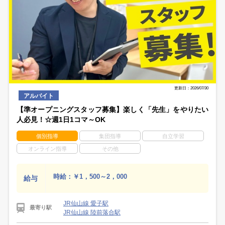
更新日：2026/07/30
アルバイト
【準オープニングスタッフ募集】楽しく「先生」をやりたい
人必見！☆週1日1コマ～OK
個別指導
集団指導
自立学習
オンライン指導
その他
時給：￥1，500～2，000
給与
JR仙山線 愛子駅
最寄り駅
JR仙山線 陸前落合駅