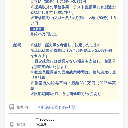
コマ給（90分）1,710円〜2,199円
※授業以外の事務作業・テスト監督等にも別途お
支払いします！(規定あり)
※研修期間中(入社〜約3ヶ月間)コマ給（90分）1,5
57円
正社員
月給25万円以上
給与
※経験・能力等を考慮し、決定いたします
※上記は固定残業代（37,475円以上／23.06時間）
を含みます
固定残業代は残業がない場合も支給し、超過分
は別途支給いたします
※教室長配属後の固定残業時間は、給与規定に基
づき計算
※教室長の給与平均：月給33.1万円（2025年実
績）
※試用期間6ヶ月、うち研修期間2ヶ月あり
JR仙石線 石巻あゆみ野駅
最寄り駅
〒986-0868
宮城県
所在地