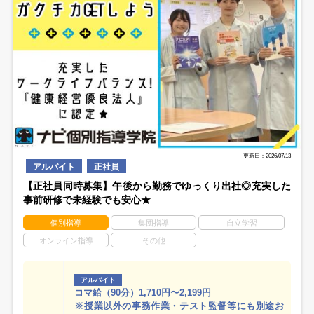
更新日：2026/07/13
アルバイト
正社員
【正社員同時募集】午後から勤務でゆっくり出社◎充実した
事前研修で未経験でも安心★
個別指導
集団指導
自立学習
オンライン指導
その他
アルバイト
コマ給（90分）1,710円〜2,199円
※授業以外の事務作業・テスト監督等にも別途お