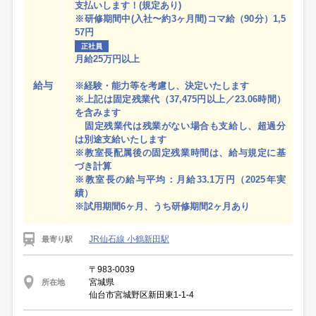
支払いします！(規定あり)
※研修期間中(入社〜約3ヶ月間)コマ給（90分）1,5
57円
正社員
月給25万円以上
給与
※経験・能力等を考慮し、決定いたします
※上記は固定残業代（37,475円以上／23.06時間）
を含みます
固定残業代は残業がない場合も支給し、超過分
は別途支給いたします
※教室長配属後の固定残業時間は、給与規定に基
づき計算
※教室長の給与平均：月給33.1万円（2025年実
績）
※試用期間6ヶ月、うち研修期間2ヶ月あり
JR仙石線 小鶴新田駅
最寄り駅
〒983-0039
宮城県
所在地
仙台市宮城野区新田東1-1-4