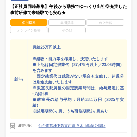
【正社員同時募集】午後から勤務でゆっくり出社◎充実した
事前研修で未経験でも安心★
個別指導
集団指導
自立学習
オンライン指導
その他
月給25万円以上
※経験・能力等を考慮し、決定いたします
※上記は固定残業代（37,475円以上／23.06時間）
を含みます
固定残業代は残業がない場合も支給し、超過分
給与
は別途支給いたします
※教室長配属後の固定残業時間は、給与規定に基
づき計算
※教室長の給与平均：月給33.1万円（2025年実
績）
※試用期間6ヶ月、うち研修期間2ヶ月あり
仙台市営地下鉄東西線 八木山動物公園駅
最寄り駅