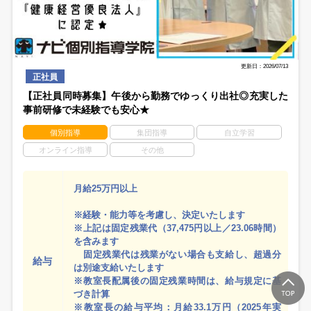
更新日：2026/07/13
正社員
【正社員同時募集】午後から勤務でゆっくり出社◎充実した
事前研修で未経験でも安心★
個別指導
集団指導
自立学習
オンライン指導
その他
月給25万円以上
※経験・能力等を考慮し、決定いたします
※上記は固定残業代（37,475円以上／23.06時間）
を含みます
固定残業代は残業がない場合も支給し、超過分
給与
は別途支給いたします
※教室長配属後の固定残業時間は、給与規定に基
づき計算
※教室長の給与平均：月給33.1万円（2025年実