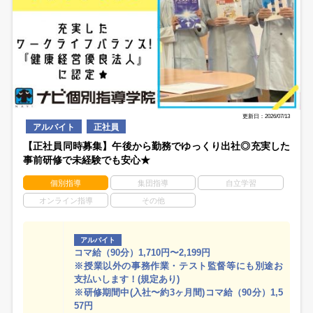
更新日：2026/07/13
アルバイト
正社員
【正社員同時募集】午後から勤務でゆっくり出社◎充実した
事前研修で未経験でも安心★
個別指導
集団指導
自立学習
オンライン指導
その他
アルバイト
コマ給（90分）1,710円〜2,199円
※授業以外の事務作業・テスト監督等にも別途お
支払いします！(規定あり)
※研修期間中(入社〜約3ヶ月間)コマ給（90分）1,5
57円