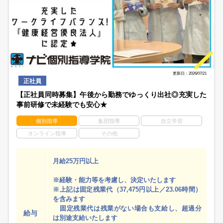
更新日：2026/07/21
正社員
【正社員同時募集】午後から勤務でゆっくり出社◎充実した
事前研修で未経験でも安心★
個別指導
集団指導
自立学習
オンライン指導
その他
月給25万円以上
※経験・能力等を考慮し、決定いたします
※上記は固定残業代（37,475円以上／23.06時間）
を含みます
固定残業代は残業がない場合も支給し、超過分
給与
は別途支給いたします