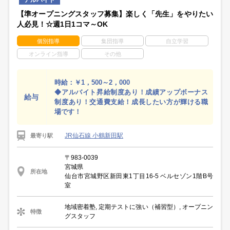
【準オープニングスタッフ募集】楽しく「先生」をやりたい
人必見！☆週1日1コマ～OK
個別指導
集団指導
自立学習
オンライン指導
その他
時給：￥1，500～2，000
◆アルバイト昇給制度あり！成績アップボーナス
給与
制度あり！交通費支給！成長したい方が輝ける職
場です！
JR仙石線 小鶴新田駅
最寄り駅
〒983-0039
宮城県
所在地
仙台市宮城野区新田東1丁目16-5 ベルセゾン1階B号
室
地域密着塾, 定期テストに強い（補習型）, オープニン
特徴
グスタッフ