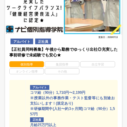
更新日：2026/07/13
アルバイト
正社員
【正社員同時募集】午後から勤務でゆっくり出社◎充実した
事前研修で未経験でも安心★
個別指導
集団指導
自立学習
オンライン指導
その他
アルバイト
コマ給（90分）1,710円〜2,199円
※授業以外の事務作業・テスト監督等にも別途お
支払いします！(規定あり)
※研修期間中(入社〜約3ヶ月間)コマ給（90分）1,5
57円
正社員
月給25万円以上