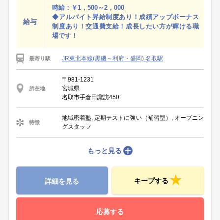
時給：￥1，500～2，000
◆アルバイト昇給制度あり！成績アップボーナス
給与
制度あり！交通費支給！成長したい方が輝ける職
場です！
JR東北本線(黒磯～利府・盛岡) 名取駅
最寄り駅
〒981-1231
宮城県
所在地
名取市手倉田諏訪450
地域密着塾, 定期テストに強い（補習型）, オープニン
特徴
グスタッフ
もっと見る
キープする
詳細を見る
応募する