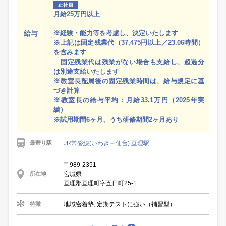
正社員
月給25万円以上
給与
※経験・能力等を考慮し、決定いたします
※上記は固定残業代（37,475円以上／23.06時間）
を含みます
固定残業代は残業がない場合も支給し、超過分
は別途支給いたします
※教室長配属後の固定残業時間は、給与規定に基
づき計算
※教室長の給与平均：月給33.1万円（2025年実
績）
※試用期間6ヶ月、うち研修期間2ヶ月あり
JR常磐線(いわき～仙台) 亘理駅
最寄り駅
〒989-2351
宮城県
所在地
亘理郡亘理町字五日町25-1
地域密着塾, 定期テストに強い（補習型）
特徴