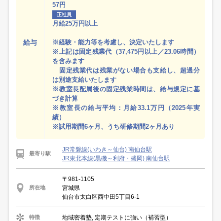
57円
正社員
月給25万円以上
給与
※経験・能力等を考慮し、決定いたします
※上記は固定残業代（37,475円以上／23.06時間）
を含みます
固定残業代は残業がない場合も支給し、超過分
は別途支給いたします
※教室長配属後の固定残業時間は、給与規定に基
づき計算
※教室長の給与平均：月給33.1万円（2025年実
績）
※試用期間6ヶ月、うち研修期間2ヶ月あり
JR常磐線(いわき～仙台) 南仙台駅
最寄り駅
JR東北本線(黒磯～利府・盛岡) 南仙台駅
〒981-1105
宮城県
所在地
仙台市太白区西中田5丁目6-1
地域密着塾, 定期テストに強い（補習型）
特徴