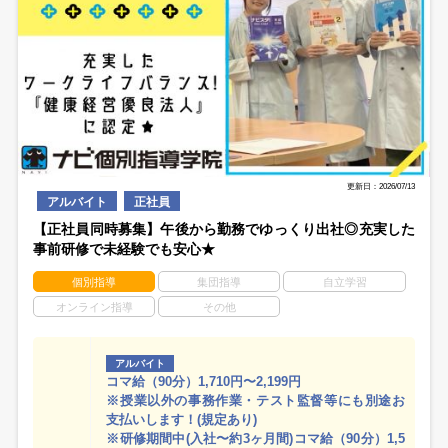
更新日：2026/07/13
アルバイト
正社員
【正社員同時募集】午後から勤務でゆっくり出社◎充実した
事前研修で未経験でも安心★
個別指導
集団指導
自立学習
オンライン指導
その他
アルバイト
コマ給（90分）1,710円〜2,199円
※授業以外の事務作業・テスト監督等にも別途お
支払いします！(規定あり)
※研修期間中(入社〜約3ヶ月間)コマ給（90分）1,5