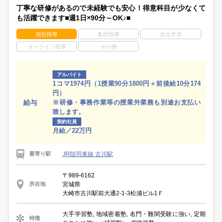
丁寧な研修があるので未経験でも安心！得意科目が少なくて
も活躍できます■週1日×90分～OK♪■
個別指導
集団指導
自立学習
オンライン指導
その他
アルバイト
1コマ1974円（1授業90分1800円＋前後給10分174
円）
給与
※研修・事務作業等の授業外業務も別途お支払い
致します。
契約社員
月給／22万円
JR陸羽東線 古川駅
最寄り駅
〒989-6162
宮城県
所在地
大崎市古川駅前大通2-1-3松浦ビル1Ｆ
大手学習塾, 地域密着塾, 名門・難関受験に強い, 定期
特徴