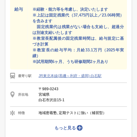
給与
※経験・能力等を考慮し、決定いたします
※上記は固定残業代（37,475円以上／23.06時間）
を含みます
固定残業代は残業がない場合も支給し、超過分
は別途支給いたします
※教室長配属後の固定残業時間は、給与規定に基
づき計算
※教室長の給与平均：月給33.1万円（2025年実
績）
※試用期間6ヶ月、うち研修期間2ヶ月あり
JR東北本線(黒磯～利府・盛岡) 白石駅
最寄り駅
〒989-0243
宮城県
所在地
白石市沢目15-1
地域密着塾, 定期テストに強い（補習型）
特徴
もっと見る