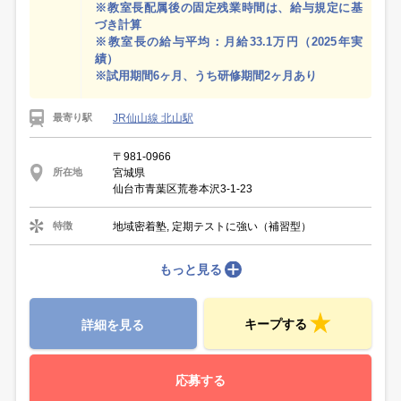
※教室長配属後の固定残業時間は、給与規定に基
づき計算
※教室長の給与平均：月給33.1万円（2025年実
績）
※試用期間6ヶ月、うち研修期間2ヶ月あり
JR仙山線 北山駅
最寄り駅
〒981-0966
宮城県
所在地
仙台市青葉区荒巻本沢3-1-23
地域密着塾, 定期テストに強い（補習型）
特徴
もっと見る
キープする
詳細を見る
応募する