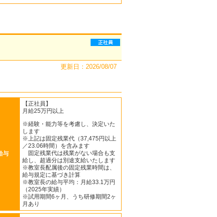
更新日：2026/08/07
【正社員】
月給25万円以上
※経験・能力等を考慮し、決定いた
します
※上記は固定残業代（37,475円以上
／23.06時間）を含みます
固定残業代は残業がない場合も支
給与
給し、超過分は別途支給いたします
※教室長配属後の固定残業時間は、
給与規定に基づき計算
※教室長の給与平均：月給33.1万円
（2025年実績）
※試用期間6ヶ月、うち研修期間2ヶ
月あり