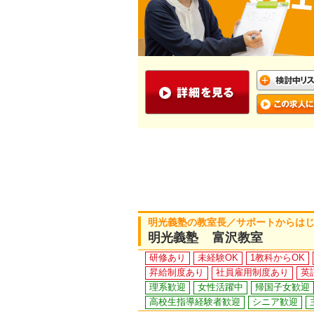
明光義塾の教室長／サポートからは
明光義塾 富沢教室
研修あり
未経験OK
1教科からOK
昇給制度あり
社員雇用制度あり
英
理系歓迎
女性活躍中
帰国子女歓迎
高校生指導経験者歓迎
シニア歓迎