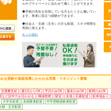
ルやプライベートに合わせて働くことができます。
所
◆学校の先生を目指している方もたくさん働いてい
ます。将来に役立つ経験ができます。
◆社会人・主婦（主夫）の方も歓迎。スキマ時間を
最
有効に使えます。
もっと読む
指
じめる受験や進路指導にかかわる営業・マネジメント業務
交通費支給
週1日からOK
平日のみOK
週末のみOK
夜間のみOK
語など語学力を活かせる
職場禁煙
駅近
友達と応募歓迎
駐車場あり
大学生歓迎
未経験者歓迎
中学受験経験者歓迎
主婦・主夫歓迎