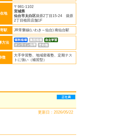
〒981-1102
宮城県
在地
仙台市太白区
袋原2丁目15-24 袋原
2丁目植田店舗1F
寄駅
JR常磐線(いわき～仙台) 南仙台駅
導方法
オンライン指導
大手学習塾、地域密着塾、定期テス
特徴
トに強い（補習型）
更新日：2026/05/22