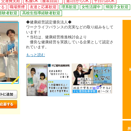
交通費支給
私服OK（服装自由）
週1日からOK
平日のみOK
せる
職場禁煙
友達と応募歓迎
理系歓迎
女性活躍中
帰国子女歓迎
経験者歓迎
高校生指導経験者歓迎
◆健康経営認定優良法人◆
ワークライフバランスの充実などの取り組みをして
います！
＊当社は、健康経営推進検討会より
優良な健康経営を実践している企業として認定さ
れています。
もっと読む
所