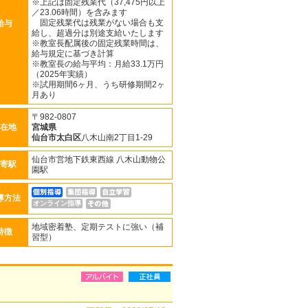
※上記は固定残業代（37,475円以上
／23.06時間）を含みます
固定残業代は残業がない場合も支
給与
給し、超過分は別途支給いたします
※教室長配属後の固定残業時間は、
給与規定に基づき計算
※教室長の給与平均：月給33.1万円
（2025年実績）
※試用期間6ヶ月、うち研修期間2ヶ
月あり
〒982-0807
在地
宮城県
仙台市太白区
八木山南2丁目1-29
仙台市営地下鉄東西線 八木山動物公
寄駅
園駅
導方法
オンライン指導
地域密着塾、定期テストに強い（補
特徴
習型）