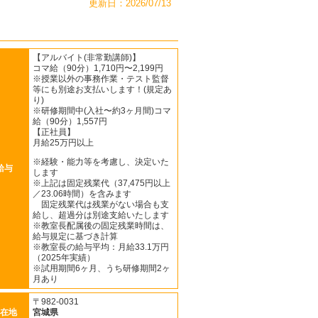
更新日：2026/07/13
【アルバイト(非常勤講師)】
コマ給（90分）1,710円〜2,199円
※授業以外の事務作業・テスト監督
等にも別途お支払いします！(規定あ
り)
※研修期間中(入社〜約3ヶ月間)コマ
給（90分）1,557円
【正社員】
月給25万円以上
※経験・能力等を考慮し、決定いた
給与
します
※上記は固定残業代（37,475円以上
／23.06時間）を含みます
固定残業代は残業がない場合も支
給し、超過分は別途支給いたします
※教室長配属後の固定残業時間は、
給与規定に基づき計算
※教室長の給与平均：月給33.1万円
（2025年実績）
※試用期間6ヶ月、うち研修期間2ヶ
月あり
〒982-0031
在地
宮城県