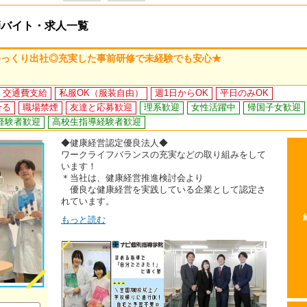
師バイト・求人一覧
ゆっくり出社◎充実した事前研修で未経験でも安心★
交通費支給
私服OK（服装自由）
週1日からOK
平日のみOK
せる
職場禁煙
友達と応募歓迎
理系歓迎
女性活躍中
帰国子女歓迎
経験者歓迎
高校生指導経験者歓迎
◆健康経営認定優良法人◆
ワークライフバランスの充実などの取り組みをして
います！
＊当社は、健康経営推進検討会より
優良な健康経営を実践している企業として認定さ
れています。
もっと読む