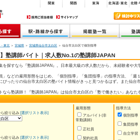
道・東北
＞
宮城県
＞
宮城県仙台市太白区
＞ 仙台市太白区で個別指導
塾講師バイト｜求人数No.1の塾講師JAPAN
集を探すなら『塾講師JAPAN』。日本最大級の求人数だから、未経験者や大
員」などの雇用形態をはじめ、「個別指導」「集団指導」の指導方法、「週１
にぴったりの仙台市太白区の塾バイト情報がきっと見つかるはず。また仙台
トなら塾講師！『塾講師JAPAN』は仙台市太白区の「塾で働きたい」あなた
雇用形態
指導方法
から絞り込み
[選択リスト表示]
アルバイト(非
個別指導
常勤講師)
集団指導
正社員
自立学習
から絞り込み
[選択リスト表示]
契約社員