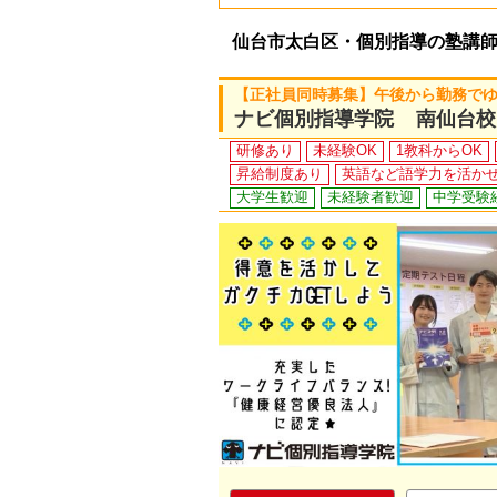
仙台市太白区・個別指導の塾講
【正社員同時募集】午後から勤務で
ナビ個別指導学院 南仙台校
研修あり
未経験OK
1教科からOK
昇給制度あり
英語など語学力を活か
大学生歓迎
未経験者歓迎
中学受験