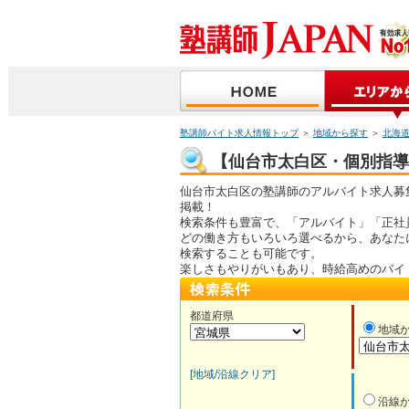
塾講師バイト求人情報トップ
＞
地域から探す
＞
北海
【仙台市太白区・個別指導】
仙台市太白区の塾講師のアルバイト求人募
掲載！
検索条件も豊富で、「アルバイト」「正社
どの働き方もいろいろ選べるから、あなた
検索することも可能です。
楽しさもやりがいもあり、時給高めのバイ
都道府県
地域
[地域/沿線クリア]
沿線