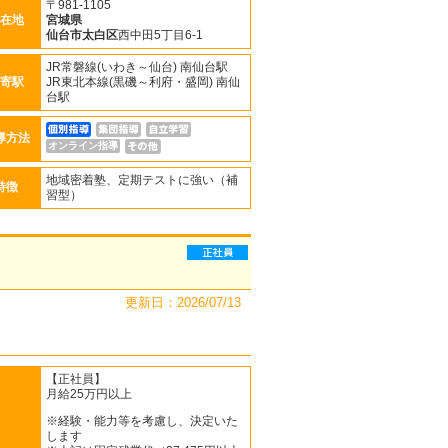
〒981-1105
在地
宮城県
仙台市太白区
西中田5丁目6-1
JR常磐線(いわき～仙台) 南仙台駅
寄駅
JR東北本線(黒磯～利府・盛岡) 南仙
台駅
導方法
オンライン指導
地域密着塾、定期テストに強い（補
特徴
習型）
更新日：2026/07/13
【正社員】
月給25万円以上
※経験・能力等を考慮し、決定いた
します