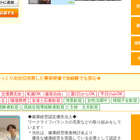
所
最
指
ゆっくり出社◎充実した事前研修で未経験でも安心★
交通費支給
私服OK（服装自由）
週1日からOK
平日のみOK
せる
職場禁煙
友達と応募歓迎
理系歓迎
女性活躍中
帰国子女歓迎
経験者歓迎
高校生指導経験者歓迎
主婦・主夫歓迎
◆健康経営認定優良法人◆
ワークライフバランスの充実などの取り組みをして
います！
＊当社は、健康経営推進検討会より
優良な健康経営を実践している企業として認定さ