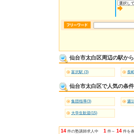
仙台市太白区周辺の駅から
富沢駅 (3)
長町
仙台市太白区で人気の条件
集団指導(3)
週1
大学生歓迎(15)
14
1
14
件の塾講師求人中
件～
件を