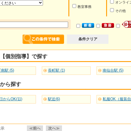
オンライ
教室事務
その他
条件クリア
【個別指導】で探す
南駅 (5)
長町駅 (1)
南仙台駅 (5)
から探す
日からOK(11)
駅近(6)
私服OK（服装自由
表示
≪前へ
次へ≫