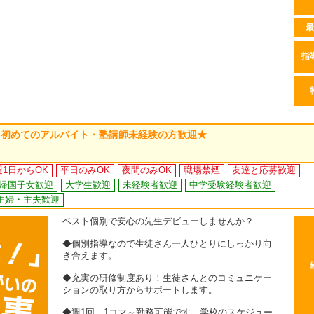
最
指
！初めてのアルバイト・塾講師未経験の方歓迎★
週1日からOK
平日のみOK
夜間のみOK
職場禁煙
友達と応募歓迎
帰国子女歓迎
大学生歓迎
未経験者歓迎
中学受験経験者歓迎
主婦・主夫歓迎
ベスト個別で安心の先生デビューしませんか？
◆個別指導なので生徒さん一人ひとりにしっかり向
き合えます。
◆充実の研修制度あり！生徒さんとのコミュニケー
ションの取り方からサポートします。
◆週1回、1コマ～勤務可能です。学校のスケジュー