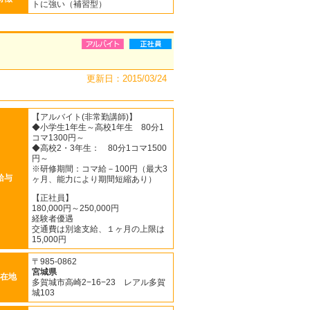
トに強い（補習型）
更新日：2015/03/24
【アルバイト(非常勤講師)】
◆小学生1年生～高校1年生 80分1
コマ1300円～
◆高校2・3年生： 80分1コマ1500
円～
※研修期間：コマ給－100円（最大3
給与
ヶ月、能力により期間短縮あり）
【正社員】
180,000円～250,000円
経験者優遇
交通費は別途支給、１ヶ月の上限は
15,000円
〒985-0862
宮城県
在地
多賀城市高崎2−16−23 レアル多賀
城103