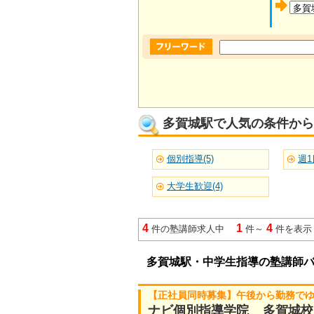
多賀城駅で人気の条件から
個別指導(5)
週1
大学生歓迎(4)
4
1
4
件の塾講師求人中
件～
件を表示
多賀城駅・中学生指導の塾講師
【正社員同時募集】午後から勤務で
ナビ個別指導学院 多賀城校