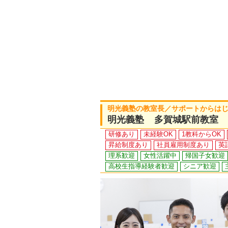
明光義塾の教室長／サポートからは
明光義塾 多賀城駅前教室
研修あり
未経験OK
1教科からOK
昇給制度あり
社員雇用制度あり
英
理系歓迎
女性活躍中
帰国子女歓迎
高校生指導経験者歓迎
シニア歓迎