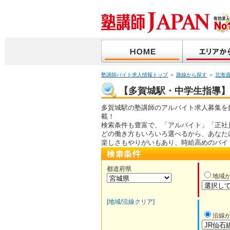
塾講師バイト求人情報トップ
＞
路線から探す
＞
北海
【多賀城駅・中学生指導】塾
多賀城駅の塾講師のアルバイト求人募集を
載！
検索条件も豊富で、「アルバイト」「正社
どの働き方もいろいろ選べるから、あなた
楽しさもやりがいもあり、時給高めのバイ
都道府県
地域
[地域/沿線クリア]
沿線