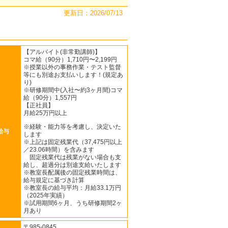
更新日：2026/07/13
【アルバイト(非常勤講師)】
コマ給（90分）1,710円〜2,199円
※授業以外の事務作業・テスト監督
等にも別途お支払いします！(規定あ
り)
※研修期間中(入社〜約3ヶ月間)コマ
給（90分）1,557円
【正社員】
月給25万円以上
※経験・能力等を考慮し、決定いた
給与
します
※上記は固定残業代（37,475円以上
／23.06時間）を含みます
固定残業代は残業がない場合も支
給し、超過分は別途支給いたします
※教室長配属後の固定残業時間は、
給与規定に基づき計算
※教室長の給与平均：月給33.1万円
（2025年実績）
※試用期間6ヶ月、うち研修期間2ヶ
月あり
〒985-0845