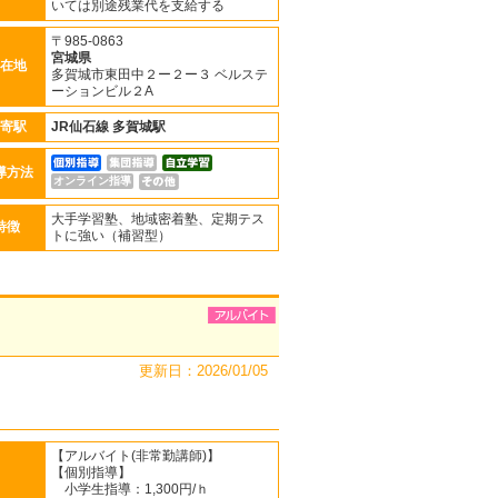
いては別途残業代を支給する
〒985-0863
宮城県
在地
多賀城市東田中２ー２ー３ ベルステ
ーションビル２A
寄駅
JR仙石線
多賀城駅
導方法
オンライン指導
大手学習塾、地域密着塾、定期テス
特徴
トに強い（補習型）
更新日：2026/01/05
【アルバイト(非常勤講師)】
【個別指導】
小学生指導：1,300円/ｈ