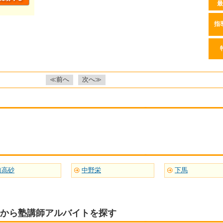
最
指
≪前へ
次へ≫
前高砂
中野栄
下馬
から塾講師アルバイトを探す