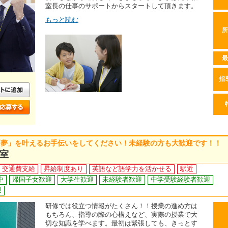
室長の仕事のサポートからスタートして頂きます。
もっと読む
所
最
指
「夢」を叶えるお手伝いをしてください！未経験の方も大歓迎です！！
室
交通費支給
昇給制度あり
英語など語学力を活かせる
駅近
中
帰国子女歓迎
大学生歓迎
未経験者歓迎
中学受験経験者歓迎
迎
研修では役立つ情報がたくさん！！授業の進め方は
もちろん、指導の際の心構えなど、実際の授業で大
切な知識を学べます。最初は緊張しても、きっとす