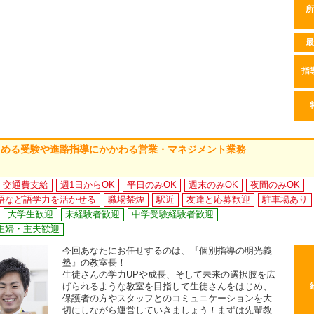
所
最
指
じめる受験や進路指導にかかわる営業・マネジメント業務
交通費支給
週1日からOK
平日のみOK
週末のみOK
夜間のみOK
語など語学力を活かせる
職場禁煙
駅近
友達と応募歓迎
駐車場あり
大学生歓迎
未経験者歓迎
中学受験経験者歓迎
主婦・主夫歓迎
今回あなたにお任せするのは、『個別指導の明光義
塾』の教室長！
生徒さんの学力UPや成長、そして未来の選択肢を広
げられるような教室を目指して生徒さんをはじめ、
保護者の方やスタッフとのコミュニケーションを大
切にしながら運営していきましょう！まずは先輩教