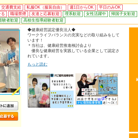
交通費支給
私服OK（服装自由）
週1日からOK
平日のみOK
せる
職場禁煙
友達と応募歓迎
理系歓迎
女性活躍中
帰国子女歓迎
経験者歓迎
高校生指導経験者歓迎
◆健康経営認定優良法人◆
ワークライフバランスの充実などの取り組みをして
います！
＊当社は、健康経営推進検討会より
優良な健康経営を実践している企業として認定さ
れています。
もっと読む