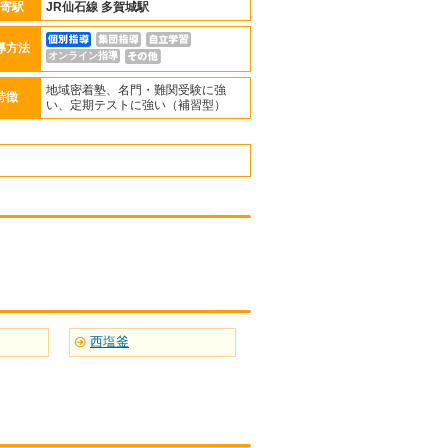
寄駅
JR仙石線
多賀城駅
導方法
オンライン指導
地域密着塾、名門・難関受験に強
特徴
い、定期テストに強い（補習型）
西塩釜