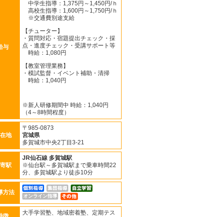
中学生指導：1,375円～1,450円/ｈ
高校生指導：1,600円～1,750円/ｈ
※交通費別途支給
【チューター】
・質問対応・宿題提出チェック・採
点・進度チェック・受講サポート等
給与
時給：1,080円
【教室管理業務】
・模試監督・イベント補助・清掃
時給：1,040円
※新人研修期間中 時給：1,040円
（4～8時間程度）
〒985-0873
在地
宮城県
多賀城市中央2丁目3-21
JR仙石線
多賀城駅
寄駅
※仙台駅～多賀城駅まで乗車時間22
分、多賀城駅より徒歩10分
導方法
オンライン指導
大手学習塾、地域密着塾、定期テス
特徴