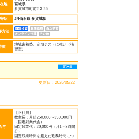
在地
宮城県
多賀城市町前2-3-25
寄駅
JR仙石線
多賀城駅
導方法
オンライン指導
地域密着塾、定期テストに強い（補
特徴
習型）
更新日：2026/05/22
【正社員】
教室長：月給250,000〜350,000円
（固定残業代含）
給与
固定残業代：20,000円（月1～8時間
分）
固定残業時間を超えた勤務時間につ