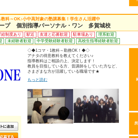
1教科～OK♪小中高対象の塾講募集！学生さん活躍中
ープ 個別指導パーソナル・ワン 多賀城校
昇給制度あり
駅近
友達と応募歓迎
駐車場あり
理系歓迎
迎
未経験者歓迎
中学受験経験者歓迎
高校生指導経験者歓迎
◇◆1コマ・1教科～勤務OK！◆◇
アナタの得意教科を教えてください♪
指導教科はご相談の上、決定します！
教員を目指している方、昔講師をしていた方など、
さまざまな方が活躍している職場です★
もっと読む
所