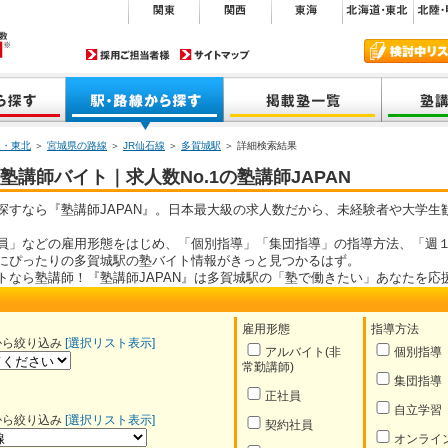
道・東北
＞
宮城県の路線
＞
JR仙石線
＞
多賀城駅
＞ 詳細検索結果
講師バイト｜求人数No.1の塾講師JAPAN
探すなら『塾講師JAPAN』。日本最大級の求人数だから、未経験者や大学生
員」などの雇用形態をはじめ、「個別指導」「集団指導」の指導方法、「週１
にぴったりの多賀城駅の塾バイト情報がきっと見つかるはず。
トなら塾講師！『塾講師JAPAN』は多賀城駅の「塾で働きたい」あなたを応
雇用形態
指導方法
から絞り込み
[選択リスト表示]
アルバイト(非
個別指導
常勤講師)
集団指導
正社員
自立学習
から絞り込み
[選択リスト表示]
契約社員
オンライ