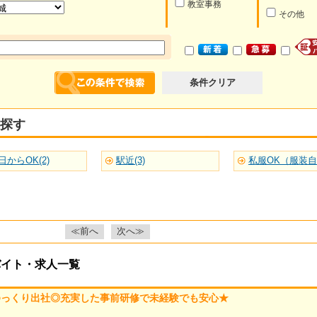
教室事務
その他
条件クリア
探す
日からOK(2)
駅近(3)
私服OK（服装自由
≪前へ
次へ≫
バイト・求人一覧
ゆっくり出社◎充実した事前研修で未経験でも安心★