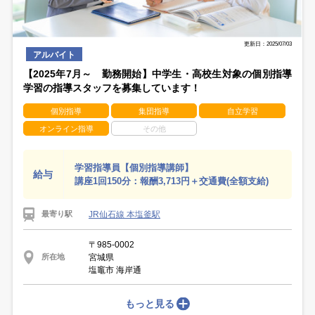
更新日：2025/07/03
アルバイト
【2025年7月～ 勤務開始】中学生・高校生対象の個別指導
学習の指導スタッフを募集しています！
個別指導
集団指導
自立学習
オンライン指導
その他
学習指導員【個別指導講師】
給与
講座1回150分：報酬3,713円＋交通費(全額支給)
JR仙石線 本塩釜駅
最寄り駅
〒985-0002
宮城県
所在地
塩竈市 海岸通
もっと見る