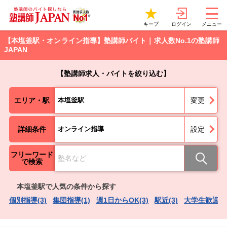
ログイン
キープ
メニュー
【本塩釜駅・オンライン指導】塾講師バイト｜求人数No.1の塾講師
JAPAN
【塾講師求人・バイトを絞り込む】
エリア・駅
本塩釜駅
変更
詳細条件
オンライン指導
設定
フリーワード
で検索
本塩釜駅で人気の条件から探す
個別指導(3)
集団指導(1)
週1日からOK(3)
駅近(3)
大学生歓迎(3