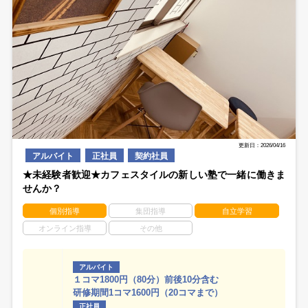
更新日：2026/04/16
アルバイト
正社員
契約社員
★未経験者歓迎★カフェスタイルの新しい塾で一緒に働きま
せんか？
個別指導
集団指導
自立学習
オンライン指導
その他
アルバイト
１コマ1800円（80分）前後10分含む
研修期間1コマ1600円（20コマまで）
正社員