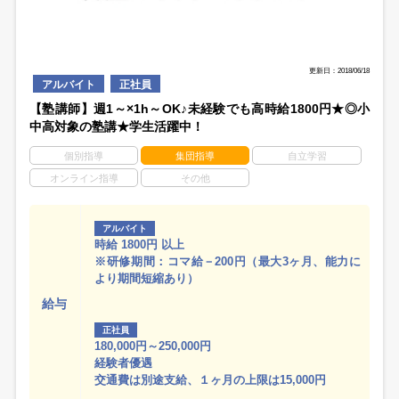
更新日：2018/06/18
アルバイト
正社員
【塾講師】週1～×1h～OK♪未経験でも高時給1800円★◎小
中高対象の塾講★学生活躍中！
個別指導
集団指導
自立学習
オンライン指導
その他
アルバイト
時給 1800円 以上
※研修期間：コマ給－200円（最大3ヶ月、能力に
より期間短縮あり）
給与
正社員
180,000円～250,000円
経験者優遇
交通費は別途支給、１ヶ月の上限は15,000円