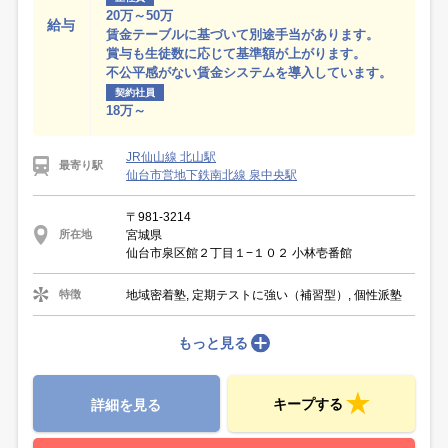
20万～50万
給与
賃金テーブルに基づいて別途手当があります。
賞与も生徒数に応じて基準額が上がります。
不公平感がない賃金システムを導入しています。
契約社員
18万～
JR仙山線 北山駅
最寄り駅
仙台市営地下鉄南北線 泉中央駅
〒981-3214
宮城県
所在地
仙台市泉区館２丁目１−１０２ 小林壱番館
地域密着塾, 定期テストに強い（補習型）, 個性派塾
特徴
もっと見る
キープする
詳細を見る