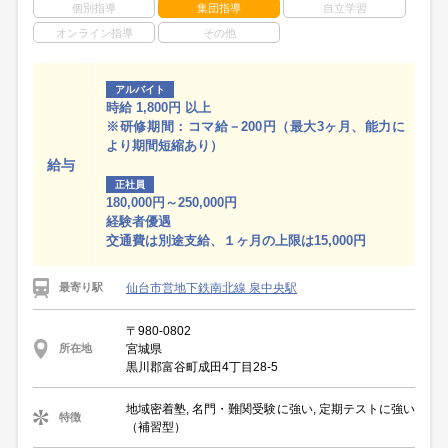
個別指導
集団指導
自立学習
オンライン指導
その他
アルバイト
時給 1,800円 以上
※研修期間：コマ給－200円（最大3ヶ月、能力に
より期間短縮あり）
給与
正社員
180,000円～250,000円
経験者優遇
交通費は別途支給、１ヶ月の上限は15,000円
仙台市営地下鉄南北線 泉中央駅
最寄り駅
〒980-0802
宮城県
所在地
黒川郡富谷町成田4丁目28-5
地域密着塾, 名門・難関受験に強い, 定期テストに強い
特徴
（補習型）