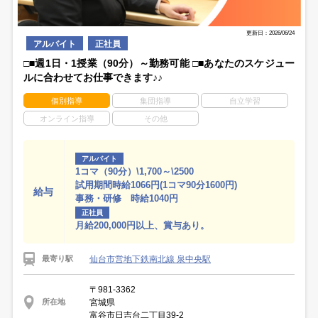
更新日：2026/06/24
アルバイト
正社員
□■週1日・1授業（90分）～勤務可能 □■あなたのスケジュー
ルに合わせてお仕事できます♪♪
個別指導
集団指導
自立学習
オンライン指導
その他
アルバイト
1コマ（90分）\1,700～\2500
試用期間時給1066円(1コマ90分1600円)
給与
事務・研修 時給1040円
正社員
月給200,000円以上、賞与あり。
仙台市営地下鉄南北線 泉中央駅
最寄り駅
〒981-3362
宮城県
所在地
富谷市日吉台二丁目39‐2