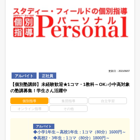
更新日：2021/06/07
アルバイト
正社員
【個別塾講師】未経験歓迎★1コマ・1教科～OK♪小中高対象
の塾講募集！学生さん活躍中
個別指導
集団指導
自立学習
オンライン指導
その他
アルバイト
◆小学1年生～高校1年生：1コマ（80分）1600円～
◆高校2・3年生：1コマ（80分）1800円～