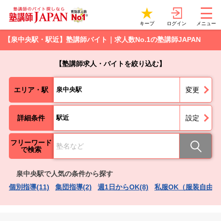
ログイン
キープ
メニュー
【泉中央駅・駅近】塾講師バイト｜求人数No.1の塾講師JAPAN
【塾講師求人・バイトを絞り込む】
エリア・駅
泉中央駅
変更
詳細条件
駅近
設定
フリーワード
で検索
泉中央駅で人気の条件から探す
個別指導(11)
集団指導(2)
週1日からOK(8)
私服OK（服装自由）(