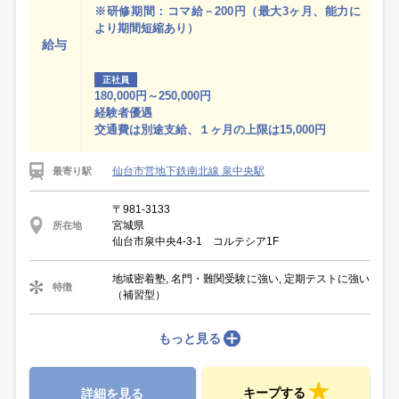
※研修期間：コマ給－200円（最大3ヶ月、能力に
より期間短縮あり）
給与
正社員
180,000円～250,000円
経験者優遇
交通費は別途支給、１ヶ月の上限は15,000円
仙台市営地下鉄南北線 泉中央駅
最寄り駅
〒981-3133
宮城県
所在地
仙台市泉中央4-3-1 コルテシア1F
地域密着塾, 名門・難関受験に強い, 定期テストに強い
特徴
（補習型）
もっと見る
キープする
詳細を見る