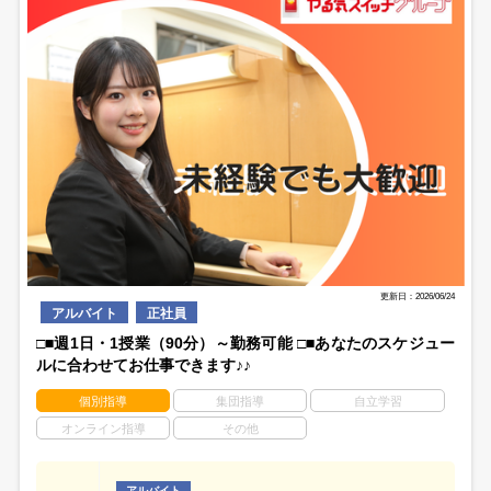
更新日：2026/06/24
アルバイト
正社員
□■週1日・1授業（90分）～勤務可能 □■あなたのスケジュー
ルに合わせてお仕事できます♪♪
個別指導
集団指導
自立学習
オンライン指導
その他
アルバイト