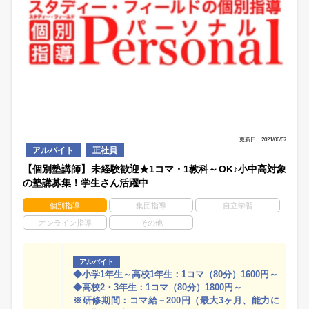
更新日：2021/06/07
アルバイト
正社員
【個別塾講師】未経験歓迎★1コマ・1教科～OK♪小中高対象
の塾講募集！学生さん活躍中
個別指導
集団指導
自立学習
オンライン指導
その他
アルバイト
◆小学1年生～高校1年生：1コマ（80分）1600円～
◆高校2・3年生：1コマ（80分）1800円～
※研修期間：コマ給－200円（最大3ヶ月、能力に