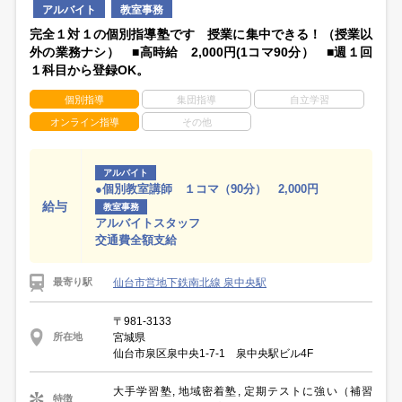
アルバイト
教室事務
完全１対１の個別指導塾です 授業に集中できる！（授業以
外の業務ナシ） ■高時給 2,000円(1コマ90分） ■週１回
１科目から登録OK。
個別指導
集団指導
自立学習
オンライン指導
その他
アルバイト
●個別教室講師 １コマ（90分） 2,000円
給与
教室事務
アルバイトスタッフ
交通費全額支給
仙台市営地下鉄南北線 泉中央駅
最寄り駅
〒981-3133
宮城県
所在地
仙台市泉区泉中央1-7-1 泉中央駅ビル4F
大手学習塾, 地域密着塾, 定期テストに強い（補習
特徴