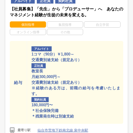
アルバイト
正社員
契約社員
【社員募集】「先生」から「プロデューサー」へ あなたの
マネジメント経験が生徒の未来を変える。
個別指導
集団指導
自立学習
オンライン指導
その他
アルバイト
1コマ（90分）￥1,800～
交通費別途支給（規定あり）
正社員
教室長
月給300,000円～
給与
交通費別途支給（規定あり）
※経験のある方は、前職の給与を考慮いたしま
す。
契約社員
180,000円〜
＊社会保険完備
＊残業発生時は別途支給
仙台市営地下鉄南北線 泉中央駅
最寄り駅