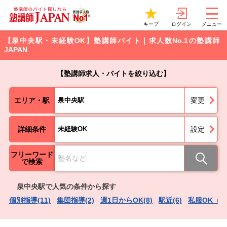
ログイン
キープ
メニュー
【泉中央駅・未経験OK】塾講師バイト｜求人数No.1の塾講師
JAPAN
【塾講師求人・バイトを絞り込む】
エリア・駅
泉中央駅
変更
詳細条件
未経験OK
設定
フリーワード
で検索
泉中央駅で人気の条件から探す
個別指導(11)
集団指導(2)
週1日からOK(8)
駅近(6)
私服OK（服