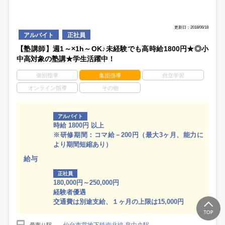
更新日：2018/06/18
アルバイト
正社員
【塾講師】週1～×1h～OK♪未経験でも高時給1800円★◎小
中高対象の塾講★学生活躍中！
個別指導
集団指導
自立学習
オンライン指導
その他
アルバイト
時給 1800円 以上
※研修期間：コマ給－200円（最大3ヶ月、能力に
より期間短縮あり）
給与
正社員
180,000円～250,000円
経験者優遇
交通費は別途支給、１ヶ月の上限は15,000円
最寄り駅