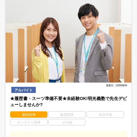
更新日：2025/09/29
アルバイト
★履歴書・スーツ準備不要★未経験OK!明光義塾で先生デビ
ューしませんか?
個別指導
集団指導
自立学習
オンライン指導
その他