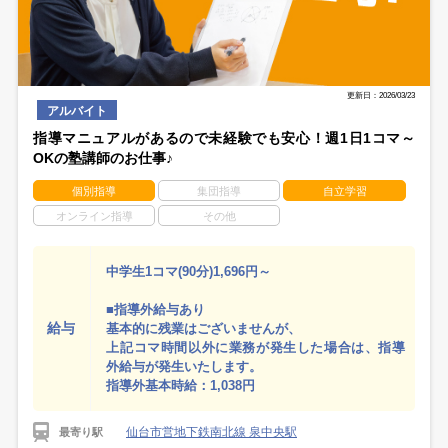
更新日：2026/03/23
アルバイト
指導マニュアルがあるので未経験でも安心！週1日1コマ～
OKの塾講師のお仕事♪
個別指導
集団指導
自立学習
オンライン指導
その他
中学生1コマ(90分)1,696円～
■指導外給与あり
給与
基本的に残業はございませんが、
上記コマ時間以外に業務が発生した場合は、指導
外給与が発生いたします。
指導外基本時給：1,038円
仙台市営地下鉄南北線 泉中央駅
最寄り駅