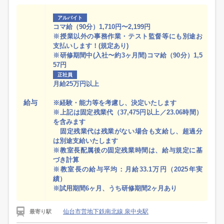
アルバイト
コマ給（90分）1,710円〜2,199円
※授業以外の事務作業・テスト監督等にも別途お
支払いします！(規定あり)
※研修期間中(入社〜約3ヶ月間)コマ給（90分）1,5
57円
正社員
月給25万円以上
給与
※経験・能力等を考慮し、決定いたします
※上記は固定残業代（37,475円以上／23.06時間）
を含みます
固定残業代は残業がない場合も支給し、超過分
は別途支給いたします
※教室長配属後の固定残業時間は、給与規定に基
づき計算
※教室長の給与平均：月給33.1万円（2025年実
績）
※試用期間6ヶ月、うち研修期間2ヶ月あり
仙台市営地下鉄南北線 泉中央駅
最寄り駅