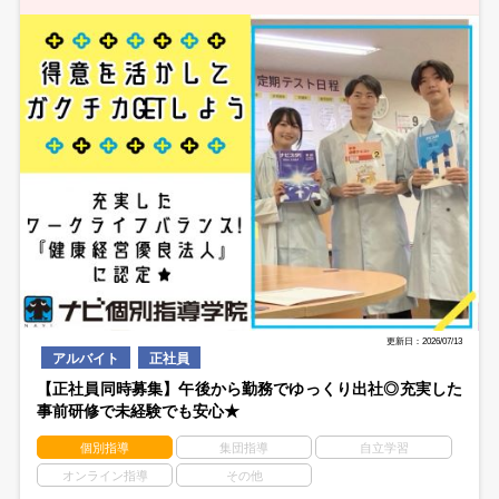
更新日：2026/07/13
アルバイト
正社員
【正社員同時募集】午後から勤務でゆっくり出社◎充実した
事前研修で未経験でも安心★
個別指導
集団指導
自立学習
オンライン指導
その他