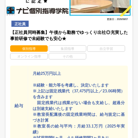
更新日：2026/08/07
正社員
【正社員同時募集】午後から勤務でゆっくり出社◎充実した
事前研修で未経験でも安心★
個別指導
集団指導
自立学習
オンライン指導
その他
月給25万円以上
※経験・能力等を考慮し、決定いたします
※上記は固定残業代（37,475円以上／23.06時間）
を含みます
固定残業代は残業がない場合も支給し、超過分
給与
は別途支給いたします
※教室長配属後の固定残業時間は、給与規定に基
づき計算
※教室長の給与平均：月給33.1万円（2025年実
績）
※試用期間6ヶ月、うち研修期間2ヶ月あり