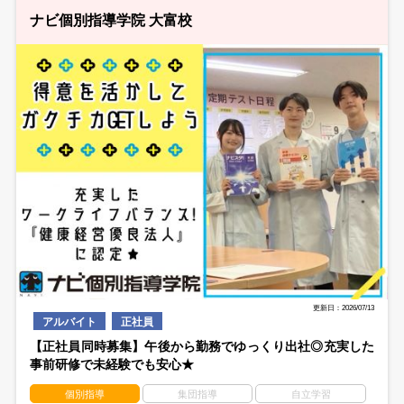
ナビ個別指導学院 大富校
更新日：2026/07/13
アルバイト
正社員
【正社員同時募集】午後から勤務でゆっくり出社◎充実した
事前研修で未経験でも安心★
個別指導
集団指導
自立学習