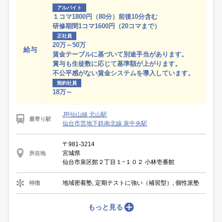
アルバイト
１コマ1800円（80分）前後10分含む
研修期間1コマ1600円（20コマまで）
正社員
20万～50万
給与
賃金テーブルに基づいて別途手当があります。
賞与も生徒数に応じて基準額が上がります。
不公平感がない賃金システムを導入しています。
契約社員
18万～
JR仙山線 北山駅
最寄り駅
仙台市営地下鉄南北線 泉中央駅
〒981-3214
宮城県
所在地
仙台市泉区館２丁目１−１０２ 小林壱番館
地域密着塾, 定期テストに強い（補習型）, 個性派塾
特徴
もっと見る