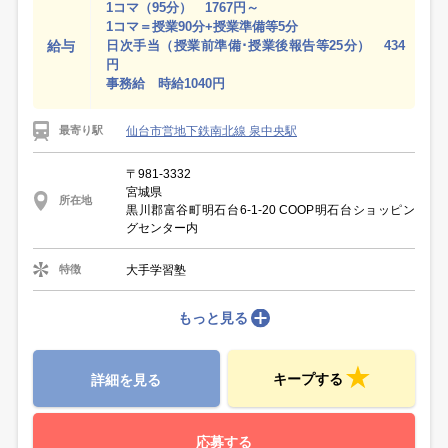
1コマ（95分） 1767円～
1コマ＝授業90分+授業準備等5分
給与
日次手当（授業前準備･授業後報告等25分） 434
円
事務給 時給1040円
仙台市営地下鉄南北線 泉中央駅
最寄り駅
〒981-3332
宮城県
所在地
黒川郡富谷町明石台6-1-20 COOP明石台ショッピン
グセンター内
大手学習塾
特徴
もっと見る
キープする
詳細を見る
応募する