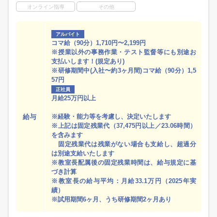
オンライン指導
その他
アルバイト
コマ給（90分）1,710円〜2,199円
※授業以外の事務作業・テスト監督等にも別途お
支払いします！(規定あり)
※研修期間中(入社〜約3ヶ月間)コマ給（90分）1,5
57円
正社員
月給25万円以上
給与
※経験・能力等を考慮し、決定いたします
※上記は固定残業代（37,475円以上／23.06時間）
を含みます
固定残業代は残業がない場合も支給し、超過分
は別途支給いたします
※教室長配属後の固定残業時間は、給与規定に基
づき計算
※教室長の給与平均：月給33.1万円（2025年実
績）
※試用期間6ヶ月、うち研修期間2ヶ月あり