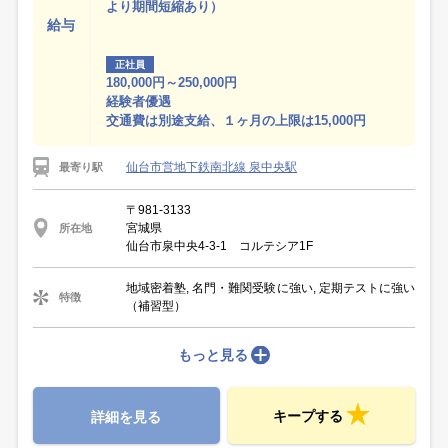
より期間短縮あり）
給与
正社員
180,000円～250,000円
経験者優遇
交通費は別途支給、１ヶ月の上限は15,000円
仙台市営地下鉄南北線 泉中央駅
最寄り駅
〒981-3133
宮城県
所在地
仙台市泉中央4-3-1 コルテシア1F
地域密着塾, 名門・難関受験に強い, 定期テストに強い
特徴
（補習型）
もっと見る
キープする
詳細を見る