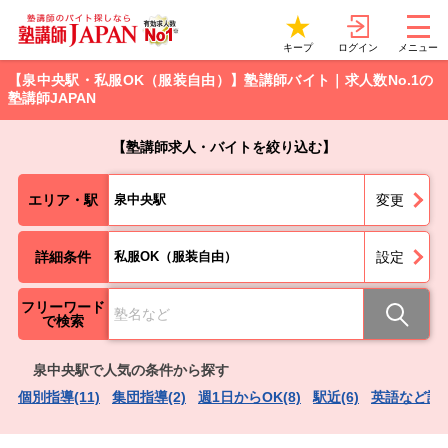
ログイン
キープ
メニュー
【泉中央駅・私服OK（服装自由）】塾講師バイト｜求人数No.1の
塾講師JAPAN
【塾講師求人・バイトを絞り込む】
エリア・駅
泉中央駅
変更
詳細条件
私服OK（服装自由）
設定
フリーワード
で検索
泉中央駅で人気の条件から探す
個別指導(11)
集団指導(2)
週1日からOK(8)
駅近(6)
英語など語学