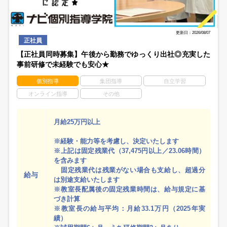
更新日：2026/08/07
正社員
【正社員同時募集】午後から勤務でゆっくり出社◎充実した
事前研修で未経験でも安心★
個別指導
集団指導
自立学習
オンライン指導
その他
月給25万円以上
※経験・能力等を考慮し、決定いたします
※上記は固定残業代（37,475円以上／23.06時間）
を含みます
固定残業代は残業がない場合も支給し、超過分
給与
は別途支給いたします
※教室長配属後の固定残業時間は、給与規定に基
づき計算
※教室長の給与平均：月給33.1万円（2025年実
績）