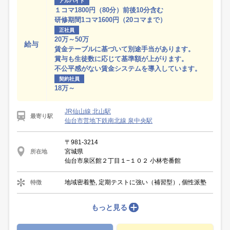
アルバイト
１コマ1800円（80分）前後10分含む
研修期間1コマ1600円（20コマまで）
正社員
20万～50万
給与
賃金テーブルに基づいて別途手当があります。
賞与も生徒数に応じて基準額が上がります。
不公平感がない賃金システムを導入しています。
契約社員
18万～
JR仙山線 北山駅
最寄り駅
仙台市営地下鉄南北線 泉中央駅
〒981-3214
宮城県
所在地
仙台市泉区館２丁目１−１０２ 小林壱番館
地域密着塾, 定期テストに強い（補習型）, 個性派塾
特徴
もっと見る