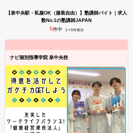
【泉中央駅・私服OK（服装自由）】塾講師バイト｜求人
数No.1の塾講師JAPAN
5
件中
1〜5件表示
ナビ個別指導学院 泉中央校