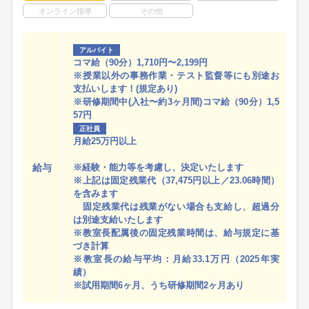
オンライン指導
その他
アルバイト
コマ給（90分）1,710円〜2,199円
※授業以外の事務作業・テスト監督等にも別途お
支払いします！(規定あり)
※研修期間中(入社〜約3ヶ月間)コマ給（90分）1,5
57円
正社員
月給25万円以上
給与
※経験・能力等を考慮し、決定いたします
※上記は固定残業代（37,475円以上／23.06時間）
を含みます
固定残業代は残業がない場合も支給し、超過分
は別途支給いたします
※教室長配属後の固定残業時間は、給与規定に基
づき計算
※教室長の給与平均：月給33.1万円（2025年実
績）
※試用期間6ヶ月、うち研修期間2ヶ月あり