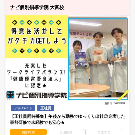
ナビ個別指導学院 大富校
更新日：2026/07/13
アルバイト
正社員
【正社員同時募集】午後から勤務でゆっくり出社◎充実した
事前研修で未経験でも安心★
個別指導
集団指導
自立学習