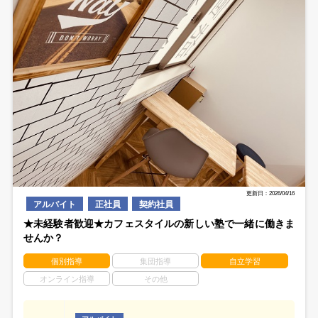
更新日：2026/04/16
アルバイト
正社員
契約社員
★未経験者歓迎★カフェスタイルの新しい塾で一緒に働きま
せんか？
個別指導
集団指導
自立学習
オンライン指導
その他