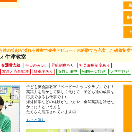
最
指
も達の笑顔が溢れる教室で先生デビュー！未経験でも充実した研修制度
オ牛津教室
交通費支給
平日のみOK
昇給制度あり
社員雇用制度あり
友達と応募歓迎
駐車場あり
女性活躍中
帰国子女歓迎
大学生歓迎
子ども英会話教室『ペッピーキッズクラブ』です！
英語力を活かして楽しく働けて、子ども達の成長を
応援できるお仕事です♪
海外留学などの経験がない方や、全然英語を話せな
かった！という方も
たくさん活躍されています◎
もっと読む