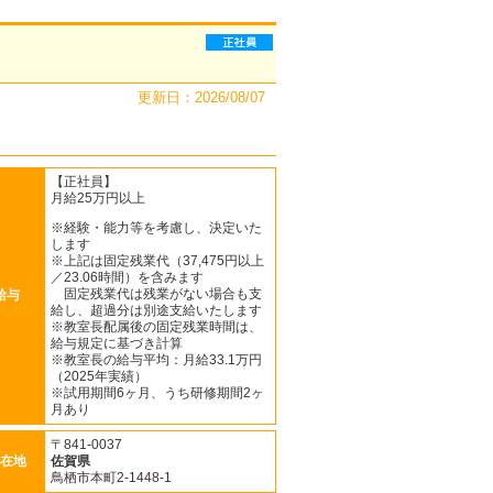
更新日：2026/08/07
【正社員】
月給25万円以上
※経験・能力等を考慮し、決定いた
します
※上記は固定残業代（37,475円以上
／23.06時間）を含みます
固定残業代は残業がない場合も支
給与
給し、超過分は別途支給いたします
※教室長配属後の固定残業時間は、
給与規定に基づき計算
※教室長の給与平均：月給33.1万円
（2025年実績）
※試用期間6ヶ月、うち研修期間2ヶ
月あり
〒841-0037
在地
佐賀県
鳥栖市本町2-1448-1