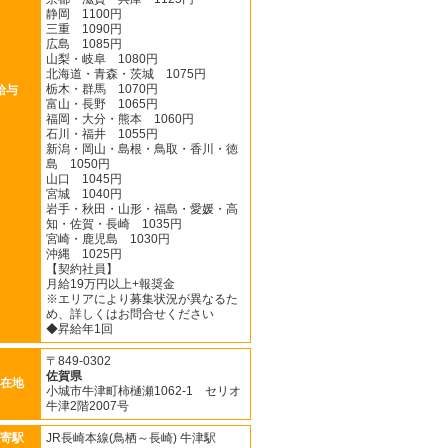
静岡 1100円
三重 1090円
広島 1085円
山梨・岐阜 1080円
北海道・青森・茨城 1075円
栃木・群馬 1070円
給与
富山・長野 1065円
福岡・大分・熊本 1060円
石川・福井 1055円
新潟・岡山・島根・鳥取・香川・徳
島 1050円
山口 1045円
宮城 1040円
岩手・秋田・山形・福島・愛媛・高
知・佐賀・長崎 1035円
宮崎・鹿児島 1030円
沖縄 1025円
【契約社員】
月給19万円以上+報奨金
※エリアにより募集状況が異なるた
め、詳しくはお問合せください
◆昇給年1回
〒849-0302
佐賀県
在地
小城市牛津町柿樋瀬1062-1 セリオ
牛津2階2007号
寄駅
JR長崎本線(鳥栖～長崎) 牛津駅