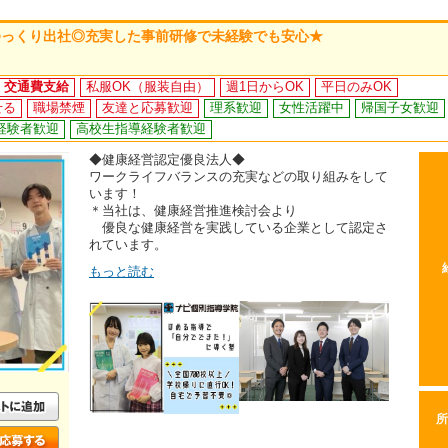
ゆっくり出社◎充実した事前研修で未経験でも安心★
交通費支給
私服OK（服装自由）
週1日からOK
平日のみOK
せる
職場禁煙
友達と応募歓迎
理系歓迎
女性活躍中
帰国子女歓迎
経験者歓迎
高校生指導経験者歓迎
◆健康経営認定優良法人◆
ワークライフバランスの充実などの取り組みをして
います！
＊当社は、健康経営推進検討会より
優良な健康経営を実践している企業として認定さ
れています。
もっと読む
所