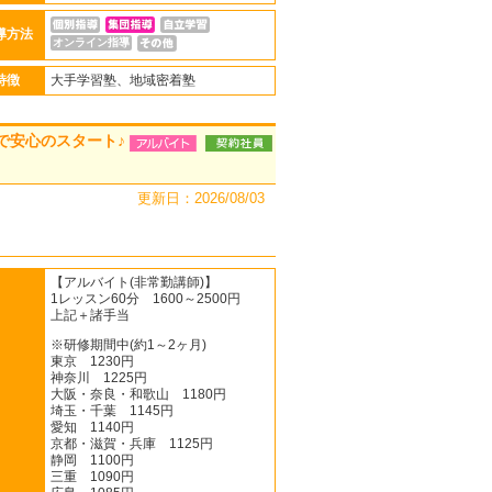
導方法
オンライン指導
特徴
大手学習塾、地域密着塾
で安心のスタート♪
更新日：2026/08/03
【アルバイト(非常勤講師)】
1レッスン60分 1600～2500円
上記＋諸手当
※研修期間中(約1～2ヶ月)
東京 1230円
神奈川 1225円
大阪・奈良・和歌山 1180円
埼玉・千葉 1145円
愛知 1140円
京都・滋賀・兵庫 1125円
静岡 1100円
三重 1090円