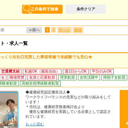
条件クリア
表示
≪前へ
1
2
次へ≫
最後
イト・求人一覧
ゆっくり出社◎充実した事前研修で未経験でも安心★
交通費支給
私服OK（服装自由）
週1日からOK
平日のみOK
せる
職場禁煙
友達と応募歓迎
理系歓迎
女性活躍中
帰国子女歓迎
経験者歓迎
高校生指導経験者歓迎
◆健康経営認定優良法人◆
ワークライフバランスの充実などの取り組みをして
います！
＊当社は、健康経営推進検討会より
優良な健康経営を実践している企業として認定さ
れています。
もっと読む