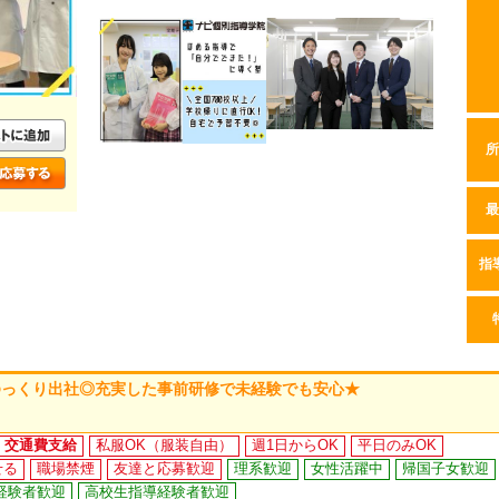
所
最
指
ゆっくり出社◎充実した事前研修で未経験でも安心★
交通費支給
私服OK（服装自由）
週1日からOK
平日のみOK
せる
職場禁煙
友達と応募歓迎
理系歓迎
女性活躍中
帰国子女歓迎
経験者歓迎
高校生指導経験者歓迎