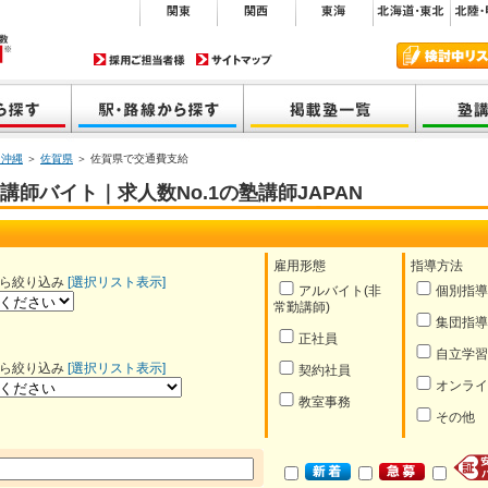
・沖縄
＞
佐賀県
＞ 佐賀県で交通費支給
師バイト｜求人数No.1の塾講師JAPAN
雇用形態
指導方法
ら絞り込み
[選択リスト表示]
アルバイト(非
個別指導
常勤講師)
集団指導
正社員
自立学習
ら絞り込み
[選択リスト表示]
契約社員
オンライ
教室事務
その他