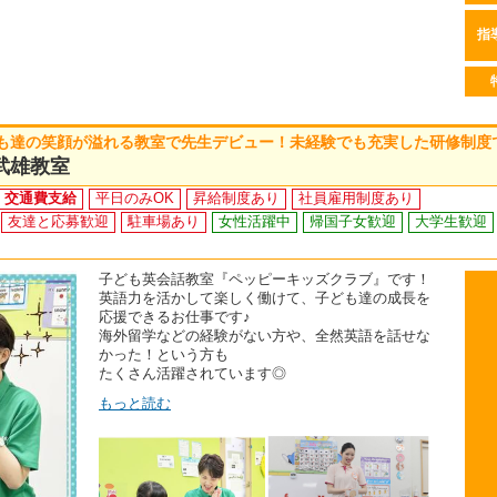
指
も達の笑顔が溢れる教室で先生デビュー！未経験でも充実した研修制度
武雄教室
交通費支給
平日のみOK
昇給制度あり
社員雇用制度あり
友達と応募歓迎
駐車場あり
女性活躍中
帰国子女歓迎
大学生歓迎
子ども英会話教室『ペッピーキッズクラブ』です！
英語力を活かして楽しく働けて、子ども達の成長を
応援できるお仕事です♪
海外留学などの経験がない方や、全然英語を話せな
かった！という方も
たくさん活躍されています◎
もっと読む