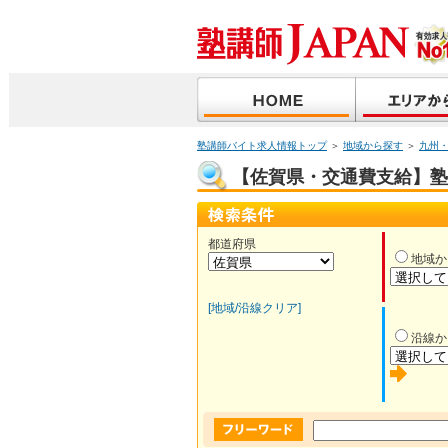
塾講師バイト求人情報トップ
＞
地域から探す
＞
九州
【佐賀県・交通費支給】塾講
都道府県
地域か
[地域/沿線クリア]
沿線か