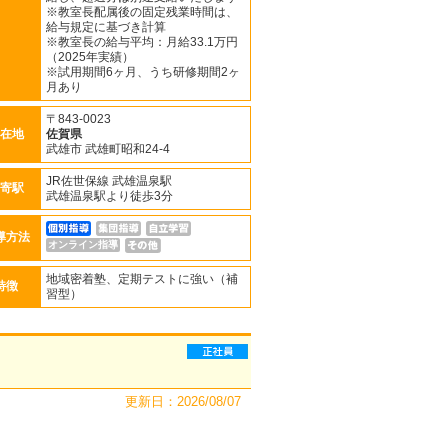
※教室長配属後の固定残業時間は、
給与規定に基づき計算
※教室長の給与平均：月給33.1万円
（2025年実績）
※試用期間6ヶ月、うち研修期間2ヶ
月あり
〒843-0023
在地
佐賀県
武雄市 武雄町昭和24-4
JR佐世保線 武雄温泉駅
寄駅
武雄温泉駅より徒歩3分
導方法
オンライン指導
地域密着塾、定期テストに強い（補
特徴
習型）
更新日：2026/08/07