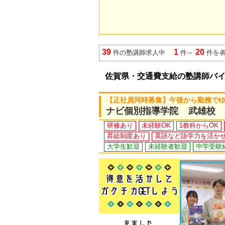
39
1
20
件の塾講師求人中
件～
件を
佐賀県・交通費支給の塾講師バ
【正社員同時募集】午後から勤務で
ナビ個別指導学院 武雄校
研修あり
未経験OK
1教科からOK
昇給制度あり
英語など語学力を活か
大学生歓迎
未経験者歓迎
中学受験