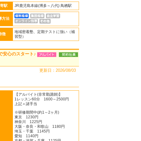
寄駅
JR鹿児島本線(博多～八代) 鳥栖駅
導方法
オンライン指導
地域密着塾、定期テストに強い（補
特徴
習型）
で安心のスタート♪
更新日：2026/08/03
【アルバイト(非常勤講師)】
1レッスン60分 1600～2500円
上記＋諸手当
※研修期間中(約1～2ヶ月)
東京 1230円
神奈川 1225円
大阪・奈良・和歌山 1180円
埼玉・千葉 1145円
愛知 1140円
京都・滋賀・兵庫 1125円