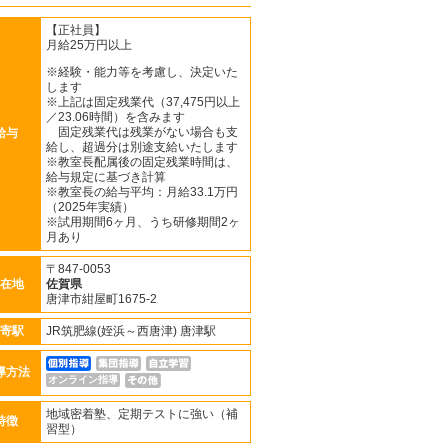
【正社員】
月給25万円以上
※経験・能力等を考慮し、決定いた
します
※上記は固定残業代（37,475円以上
／23.06時間）を含みます
固定残業代は残業がない場合も支
給与
給し、超過分は別途支給いたします
※教室長配属後の固定残業時間は、
給与規定に基づき計算
※教室長の給与平均：月給33.1万円
（2025年実績）
※試用期間6ヶ月、うち研修期間2ヶ
月あり
〒847-0053
在地
佐賀県
唐津市紺屋町1675-2
寄駅
JR筑肥線(姪浜～西唐津) 唐津駅
導方法
オンライン指導
地域密着塾、定期テストに強い（補
特徴
習型）