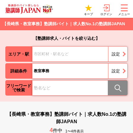
ログイン
キープ
メニュー
【長崎県・教室事務】塾講師バイト｜求人数No.1の塾講師JAPAN
【塾講師求人・バイトを絞り込む】
エリア・駅
市区町材・駅名など
設定
詳細条件
教室事務
設定
フリーワード
で検索
【長崎県・教室事務】塾講師バイト｜求人数No.1の塾講
師JAPAN
4
件中
1〜4件表示