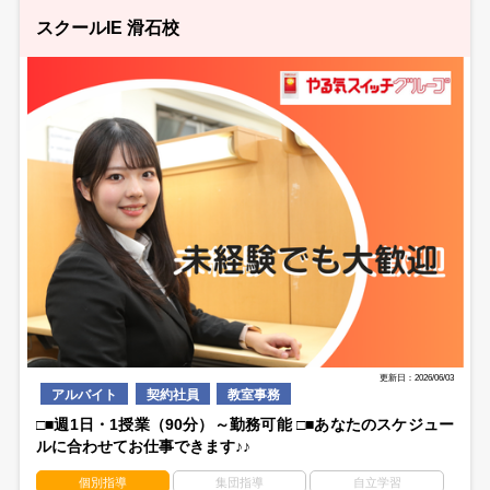
スクールIE 滑石校
更新日：2026/06/03
アルバイト
契約社員
教室事務
□■週1日・1授業（90分）～勤務可能 □■あなたのスケジュー
ルに合わせてお仕事できます♪♪
個別指導
集団指導
自立学習