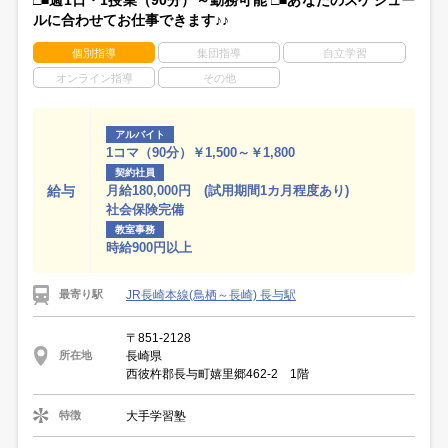
□■週1日・1授業（90分）～勤務可能 □■あなたのスケジュー
ルに合わせてお仕事できます♪♪
個別指導
集団指導
自立学習
オンライン指導
その他
アルバイト
1コマ（90分）￥1,500～￥1,800
契約社員
給与
月給180,000円 (試用期間1カ月程度あり)
社会保険完備
教室事務
時給900円以上
JR長崎本線(鳥栖～長崎) 長与駅
最寄り駅
〒851-2128
長崎県
所在地
西彼杵郡長与町嬉里郷462-2 1階
大手学習塾
特徴