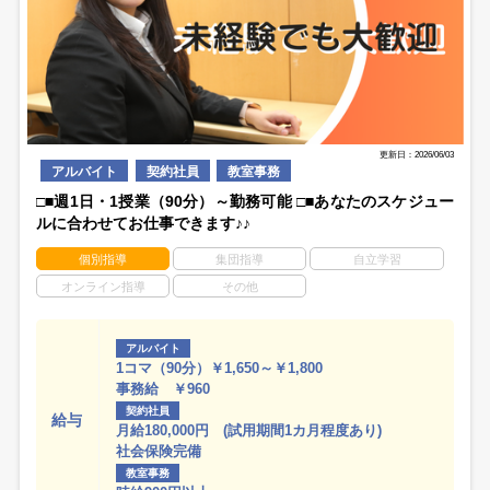
更新日：2026/06/03
アルバイト
契約社員
教室事務
□■週1日・1授業（90分）～勤務可能 □■あなたのスケジュー
ルに合わせてお仕事できます♪♪
個別指導
集団指導
自立学習
オンライン指導
その他
アルバイト
1コマ（90分）￥1,650～￥1,800
事務給 ￥960
契約社員
給与
月給180,000円 (試用期間1カ月程度あり)
社会保険完備
教室事務