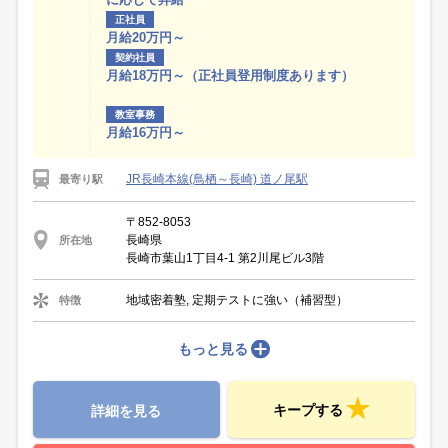
正社員
月給20万円～
契約社員
月給18万円～（正社員登用制度あります）
教室事務
月給16万円～
JR長崎本線(鳥栖～長崎) 道ノ尾駅
最寄り駅
〒852-8053
長崎県
所在地
長崎市葉山1丁目4-1 第2川尾ビル3階
地域密着塾, 定期テストに強い（補習型）
特徴
もっと見る
キープする
詳細を見る