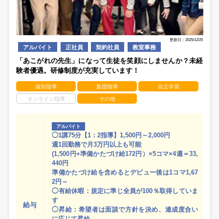
更新日：2025/12/25
アルバイト
正社員
契約社員
教室事務
「あこがれの先生」になって生徒を笑顔にしませんか？未経
験者優遇。研修制度が充実しています！
個別指導
集団指導
自立学習
オンライン指導
その他
アルバイト
◯1講75分【1：2指導】1,500円～2,000円
週1回勤務で月3万円以上も可能
(1,500円+準備かたづけ給172円）×5コマ×4週＝33,
440円
準備かたづけ給を含めるとデビュー後は1コマ1,67
2円～
◯有給休暇：規定に準じ全員が100％取得していま
す
給与
◯昇給：希望者は面談で方針を決め、達成度合い
に応じて昇給