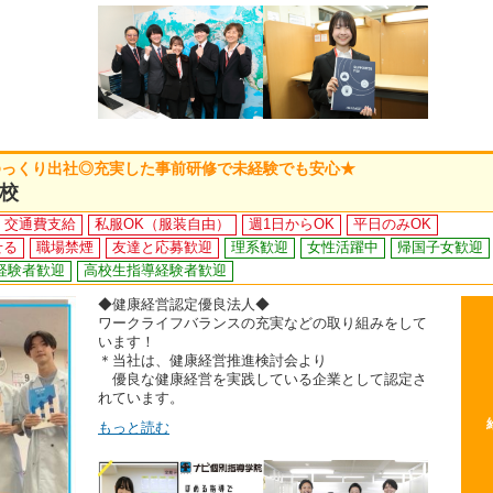
ゆっくり出社◎充実した事前研修で未経験でも安心★
校
交通費支給
私服OK（服装自由）
週1日からOK
平日のみOK
せる
職場禁煙
友達と応募歓迎
理系歓迎
女性活躍中
帰国子女歓迎
経験者歓迎
高校生指導経験者歓迎
◆健康経営認定優良法人◆
ワークライフバランスの充実などの取り組みをして
います！
＊当社は、健康経営推進検討会より
優良な健康経営を実践している企業として認定さ
れています。
もっと読む