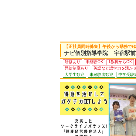
【正社員同時募集】午後から勤務で
ナビ個別指導学院 宇宿駅前
研修あり
未経験OK
1教科からOK
昇給制度あり
英語など語学力を活か
大学生歓迎
未経験者歓迎
中学受験