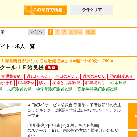
条件クリア
表示
≪前へ
1
2
3
次へ≫
最後
バイト・求人一覧
得意科目が少なくても活躍できます■週1日×90分～OK♪■
クールＩＥ姶良校
交通費支給
週1日からOK
平日のみOK
週末のみOK
昇給制度あり
活かせる
職場禁煙
駅近
友達と応募歓迎
駐車場あり
理系歓迎
迎
未経験者歓迎
中学受験経験者歓迎
高校生指導経験者歓迎
★日経MJサービス業調査 学習塾・予備校部門の売上
高ランキング 3連覇首位達成のやる気スイッチグル
ープ★
[個別指導]×[担任制]×[専用テキスト完備]
のスクールＩＥは、未経験の方にも塾講師が始めや
すい！