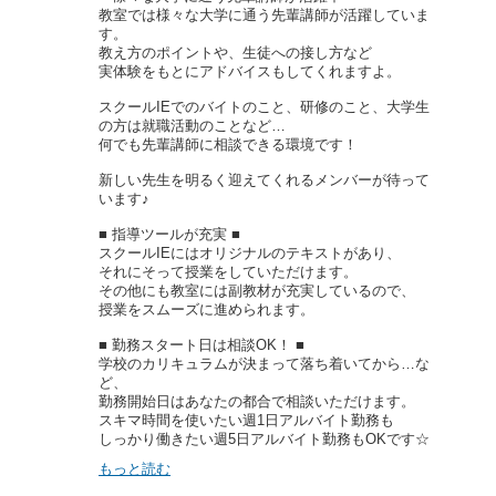
教室では様々な大学に通う先輩講師が活躍していま
す。
教え方のポイントや、生徒への接し方など
実体験をもとにアドバイスもしてくれますよ。
スクールIEでのバイトのこと、研修のこと、大学生
の方は就職活動のことなど…
何でも先輩講師に相談できる環境です！
新しい先生を明るく迎えてくれるメンバーが待って
います♪
■ 指導ツールが充実 ■
スクールIEにはオリジナルのテキストがあり、
それにそって授業をしていただけます。
その他にも教室には副教材が充実しているので、
授業をスムーズに進められます。
■ 勤務スタート日は相談OK！ ■
学校のカリキュラムが決まって落ち着いてから…な
ど、
勤務開始日はあなたの都合で相談いただけます。
スキマ時間を使いたい週1日アルバイト勤務も
しっかり働きたい週5日アルバイト勤務もOKです☆
もっと読む