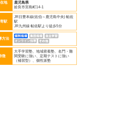
在地
鹿児島県
姶良市宮島町14-1
JR日豊本線(佐伯～鹿児島中央) 帖佐
寄駅
駅
JR九州線 帖佐駅より徒歩5分
導方法
オンライン指導
大手学習塾、地域密着塾、名門・難
特徴
関受験に強い、定期テストに強い
（補習型）、個性派塾