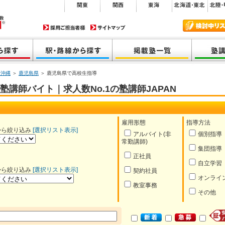
・沖縄
＞
鹿児島県
＞ 鹿児島県で高校生指導
講師バイト｜求人数No.1の塾講師JAPAN
雇用形態
指導方法
から絞り込み
[選択リスト表示]
アルバイト(非
個別指導
常勤講師)
集団指導
正社員
自立学習
から絞り込み
[選択リスト表示]
契約社員
オンライ
教室事務
その他