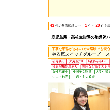
43
1
20
件の塾講師求人中
件～
件を
鹿児島県・高校生指導の塾講師
丁寧な研修があるので未経験でも安心！
やる気スイッチグループ ス
研修あり
未経験OK
1教科からOK
社員雇用制度あり
英語など語学力を
女性活躍中
帰国子女歓迎
大学生歓
シニア歓迎
主婦・主夫歓迎