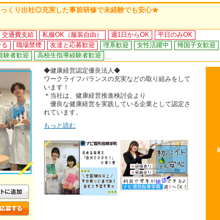
ゆっくり出社◎充実した事前研修で未経験でも安心★
交通費支給
私服OK（服装自由）
週1日からOK
平日のみOK
せる
職場禁煙
友達と応募歓迎
理系歓迎
女性活躍中
帰国子女歓迎
経験者歓迎
高校生指導経験者歓迎
◆健康経営認定優良法人◆
ワークライフバランスの充実などの取り組みをして
います！
＊当社は、健康経営推進検討会より
優良な健康経営を実践している企業として認定さ
れています。
もっと読む