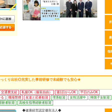
所
最
指
ゆっくり出社◎充実した事前研修で未経験でも安心★
交通費支給
私服OK（服装自由）
週1日からOK
平日のみOK
せる
職場禁煙
友達と応募歓迎
理系歓迎
女性活躍中
帰国子女歓迎
経験者歓迎
高校生指導経験者歓迎
◆健康経営認定優良法人◆