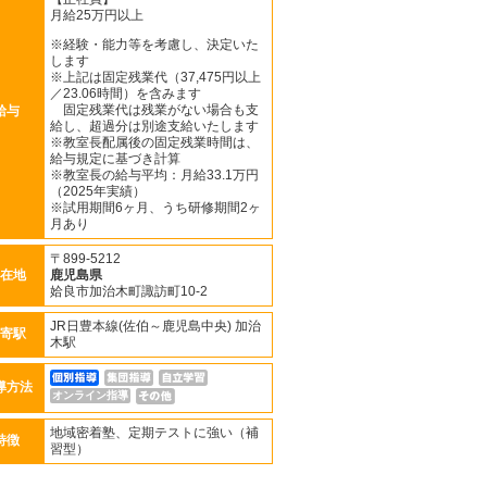
月給25万円以上
※経験・能力等を考慮し、決定いた
します
※上記は固定残業代（37,475円以上
／23.06時間）を含みます
固定残業代は残業がない場合も支
給与
給し、超過分は別途支給いたします
※教室長配属後の固定残業時間は、
給与規定に基づき計算
※教室長の給与平均：月給33.1万円
（2025年実績）
※試用期間6ヶ月、うち研修期間2ヶ
月あり
〒899-5212
在地
鹿児島県
姶良市加治木町諏訪町10-2
JR日豊本線(佐伯～鹿児島中央) 加治
寄駅
木駅
導方法
オンライン指導
地域密着塾、定期テストに強い（補
特徴
習型）