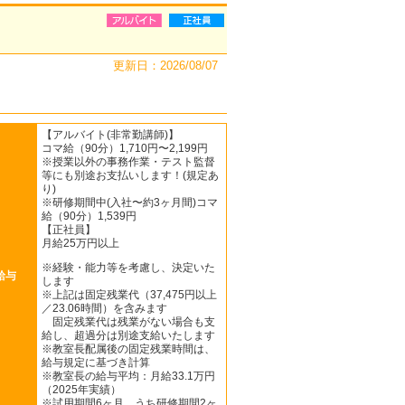
更新日：2026/08/07
【アルバイト(非常勤講師)】
コマ給（90分）1,710円〜2,199円
※授業以外の事務作業・テスト監督
等にも別途お支払いします！(規定あ
り)
※研修期間中(入社〜約3ヶ月間)コマ
給（90分）1,539円
【正社員】
月給25万円以上
※経験・能力等を考慮し、決定いた
給与
します
※上記は固定残業代（37,475円以上
／23.06時間）を含みます
固定残業代は残業がない場合も支
給し、超過分は別途支給いたします
※教室長配属後の固定残業時間は、
給与規定に基づき計算
※教室長の給与平均：月給33.1万円
（2025年実績）
※試用期間6ヶ月、うち研修期間2ヶ