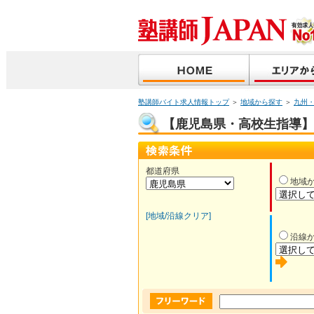
塾講師バイト求人情報トップ
＞
地域から探す
＞
九州
【鹿児島県・高校生指導】塾
都道府県
地域
[地域/沿線クリア]
沿線