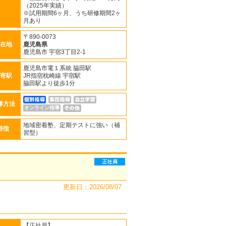
（2025年実績）
※試用期間6ヶ月、うち研修期間2ヶ
月あり
〒890-0073
在地
鹿児島県
鹿児島市 宇宿3丁目2-1
鹿児島市電１系統 脇田駅
寄駅
JR指宿枕崎線 宇宿駅
脇田駅より徒歩1分
導方法
オンライン指導
地域密着塾、定期テストに強い（補
特徴
習型）
更新日：2026/08/07
【正社員】