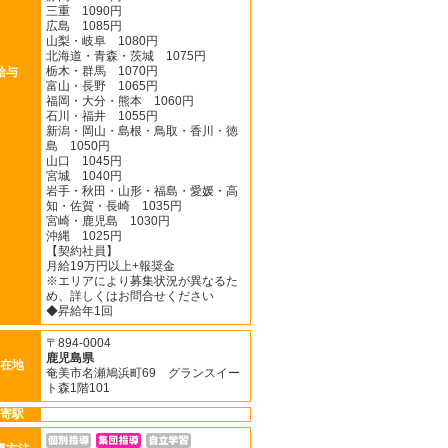
三重 1090円
広島 1085円
山梨・岐阜 1080円
北海道・青森・茨城 1075円
栃木・群馬 1070円
給与
富山・長野 1065円
福岡・大分・熊本 1060円
石川・福井 1055円
新潟・岡山・島根・鳥取・香川・徳
島 1050円
山口 1045円
宮城 1040円
岩手・秋田・山形・福島・愛媛・高
知・佐賀・長崎 1035円
宮崎・鹿児島 1030円
沖縄 1025円
【契約社員】
月給19万円以上+報奨金
※エリアにより募集状況が異なるた
め、詳しくはお問合せください
◆昇給年1回
〒894-0004
鹿児島県
在地
奄美市名瀬鳩浜町69 グランスイー
ト森1階101
寄駅