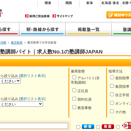
・沖縄
＞
鹿児島県
＞ 鹿児島県で大学生歓迎
講師バイト｜求人数No.1の塾講師JAPAN
雇用形態
指導方法
から絞り込み
[選択リスト表示]
アルバイト(非
個別指導
常勤講師)
集団指導
正社員
自立学習
から絞り込み
[選択リスト表示]
契約社員
オンライ
教室事務
その他