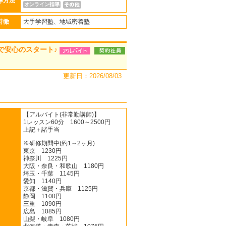
導方法
オンライン指導
特徴
大手学習塾、地域密着塾
で安心のスタート♪
更新日：2026/08/03
【アルバイト(非常勤講師)】
1レッスン60分 1600～2500円
上記＋諸手当
※研修期間中(約1～2ヶ月)
東京 1230円
神奈川 1225円
大阪・奈良・和歌山 1180円
埼玉・千葉 1145円
愛知 1140円
京都・滋賀・兵庫 1125円
静岡 1100円
三重 1090円
広島 1085円
山梨・岐阜 1080円