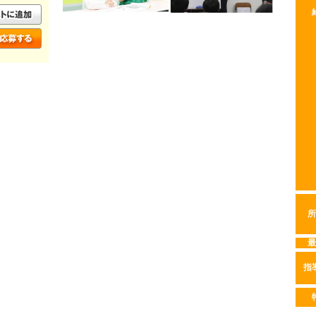
所
最
指