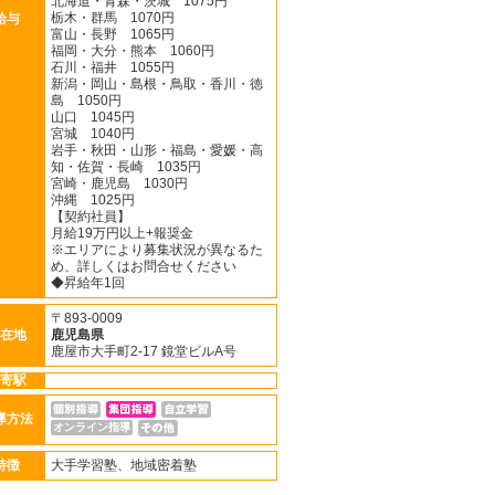
北海道・青森・茨城 1075円
栃木・群馬 1070円
給与
富山・長野 1065円
福岡・大分・熊本 1060円
石川・福井 1055円
新潟・岡山・島根・鳥取・香川・徳
島 1050円
山口 1045円
宮城 1040円
岩手・秋田・山形・福島・愛媛・高
知・佐賀・長崎 1035円
宮崎・鹿児島 1030円
沖縄 1025円
【契約社員】
月給19万円以上+報奨金
※エリアにより募集状況が異なるた
め、詳しくはお問合せください
◆昇給年1回
〒893-0009
在地
鹿児島県
鹿屋市大手町2-17 鏡堂ビルA号
寄駅
導方法
オンライン指導
特徴
大手学習塾、地域密着塾