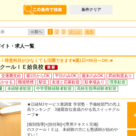
条件クリア
表示
≪前へ
1
2
3
次へ≫
最後
バイト・求人一覧
得意科目が少なくても活躍できます■週1日×90分～OK♪■
クールＩＥ姶良校
交通費支給
週1日からOK
平日のみOK
週末のみOK
昇給制度あり
活かせる
職場禁煙
駅近
友達と応募歓迎
駐車場あり
理系歓迎
迎
未経験者歓迎
中学受験経験者歓迎
高校生指導経験者歓迎
★日経MJサービス業調査 学習塾・予備校部門の売上
高ランキング 3連覇首位達成のやる気スイッチグル
ープ★
[個別指導]×[担任制]×[専用テキスト完備]
のスクールＩＥは、未経験の方にも塾講師が始めや
すい！