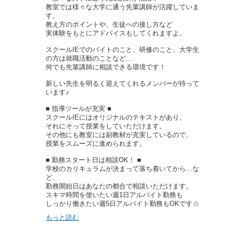
教室では様々な大学に通う先輩講師が活躍していま
す。
教え方のポイントや、生徒への接し方など
実体験をもとにアドバイスもしてくれますよ。
スクールIEでのバイトのこと、研修のこと、大学生
の方は就職活動のことなど…
何でも先輩講師に相談できる環境です！
新しい先生を明るく迎えてくれるメンバーが待って
います♪
■ 指導ツールが充実 ■
スクールIEにはオリジナルのテキストがあり、
それにそって授業をしていただけます。
その他にも教室には副教材が充実しているので、
授業をスムーズに進められます。
■ 勤務スタート日は相談OK！ ■
学校のカリキュラムが決まって落ち着いてから…な
ど、
勤務開始日はあなたの都合で相談いただけます。
スキマ時間を使いたい週1日アルバイト勤務も
しっかり働きたい週5日アルバイト勤務もOKです☆
もっと読む