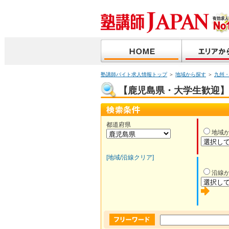
塾講師バイト求人情報トップ
＞
地域から探す
＞
九州
【鹿児島県・大学生歓迎】塾
都道府県
地域
[地域/沿線クリア]
沿線