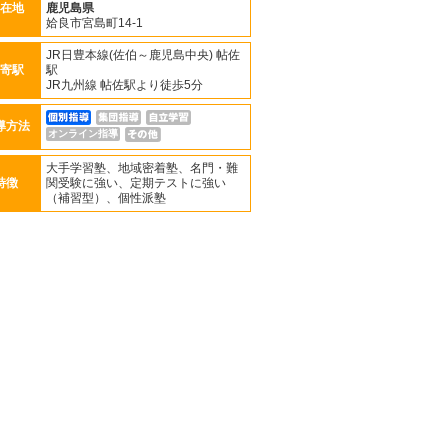
在地
鹿児島県
姶良市宮島町14-1
JR日豊本線(佐伯～鹿児島中央) 帖佐
寄駅
駅
JR九州線 帖佐駅より徒歩5分
導方法
オンライン指導
大手学習塾、地域密着塾、名門・難
特徴
関受験に強い、定期テストに強い
（補習型）、個性派塾