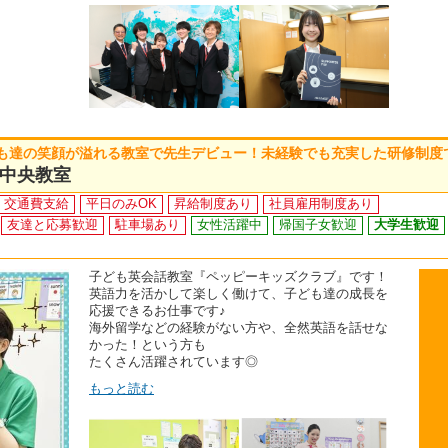
も達の笑顔が溢れる教室で先生デビュー！未経験でも充実した研修制度
中央教室
交通費支給
平日のみOK
昇給制度あり
社員雇用制度あり
友達と応募歓迎
駐車場あり
女性活躍中
帰国子女歓迎
大学生歓迎
子ども英会話教室『ペッピーキッズクラブ』です！
英語力を活かして楽しく働けて、子ども達の成長を
応援できるお仕事です♪
海外留学などの経験がない方や、全然英語を話せな
かった！という方も
たくさん活躍されています◎
もっと読む