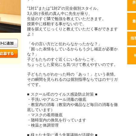
所
"1対1"または"1対2"の完全個別スタイル。
3人掛け長机の真ん中に先生が座り、
生徒のすぐ隣で勉強を教えていただきます。
最
授業中に移動する事がないので、
腰を据えてじっくりと教えていただく事ができます
よ！
指
「今の言い方だと伝わらなかったかな？」
「困った表情をしているからもう少し補足が必要か
な？」
子どもたちのすぐ近くにいるからこそ、
ちょっとした変化にも気づけて教えやすいのです。
子どもたちがわかった時の「あっ！」という表情。
その瞬間を見られるのは個別指導ならではのヤリガ
イです。
■ スクールIEのウイルス感染防止対策 ■
・手洗いやアルコール消毒の徹底
・教室内の消毒（教室内や備品など毎日の消毒を徹
底しています）
・マスクの着用徹底
・随時室内の換気を行っています
・検温と体調管理
■ 様々な大学に通う先輩講師が活躍中 ■