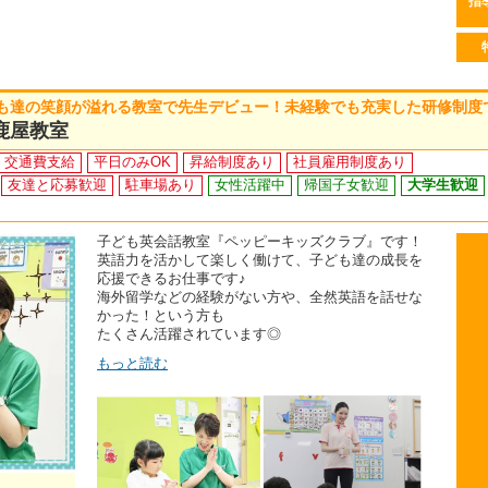
指
も達の笑顔が溢れる教室で先生デビュー！未経験でも充実した研修制度
鹿屋教室
交通費支給
平日のみOK
昇給制度あり
社員雇用制度あり
友達と応募歓迎
駐車場あり
女性活躍中
帰国子女歓迎
大学生歓迎
子ども英会話教室『ペッピーキッズクラブ』です！
英語力を活かして楽しく働けて、子ども達の成長を
応援できるお仕事です♪
海外留学などの経験がない方や、全然英語を話せな
かった！という方も
たくさん活躍されています◎
もっと読む