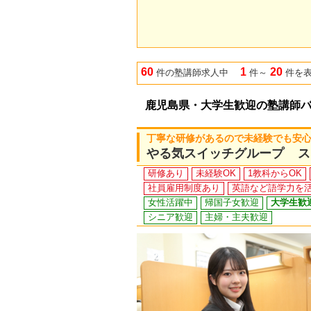
60
1
20
件の塾講師求人中
件～
件を
鹿児島県・大学生歓迎の塾講師
丁寧な研修があるので未経験でも安心！
やる気スイッチグループ ス
研修あり
未経験OK
1教科からOK
社員雇用制度あり
英語など語学力を
女性活躍中
帰国子女歓迎
大学生歓
シニア歓迎
主婦・主夫歓迎