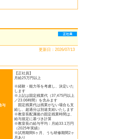
更新日：2026/07/13
【正社員】
月給25万円以上
※経験・能力等を考慮し、決定いた
します
※上記は固定残業代（37,475円以上
／23.06時間）を含みます
固定残業代は残業がない場合も支
給与
給し、超過分は別途支給いたします
※教室長配属後の固定残業時間は、
給与規定に基づき計算
※教室長の給与平均：月給33.1万円
（2025年実績）
※試用期間6ヶ月、うち研修期間2ヶ
月あり