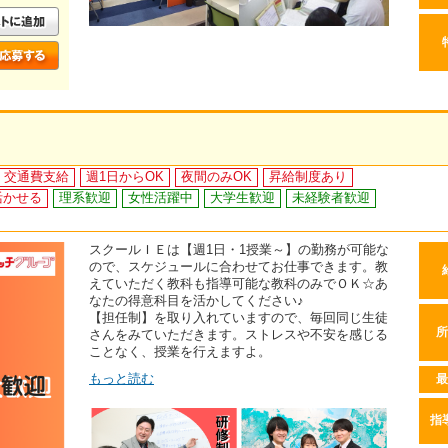
交通費支給
週1日からOK
夜間のみOK
昇給制度あり
活かせる
理系歓迎
女性活躍中
大学生歓迎
未経験者歓迎
スクールＩＥは【週1日・1授業～】の勤務が可能な
ので、スケジュールに合わせてお仕事できます。教
えていただく教科も指導可能な教科のみでＯＫ☆あ
なたの得意科目を活かしてください♪
【担任制】を取り入れていますので、毎回同じ生徒
所
さんをみていただきます。ストレスや不安を感じる
ことなく、授業を行えますよ。
もっと読む
最
指