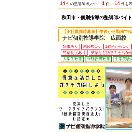
14
1
14
件の塾講師求人中
件～
件を
秋田市・個別指導の塾講師バイ
【正社員同時募集】午後から勤務で
ナビ個別指導学院 広面校
研修あり
未経験OK
1教科からOK
昇給制度あり
英語など語学力を活か
大学生歓迎
未経験者歓迎
中学受験