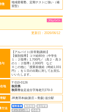
地域密着塾、定期テストに強い（補
特徴
習型）
更新日：2026/06/12
【アルバイト(非常勤講師)】
【個別指導】コマ給80分（中学生
１：２指導）1,700円／（高２・高３
給与
の１：２指導）2,000円 など
※この他に「授業前後給（時給1,031
円）」を１日の出勤に対してお支払
いいたします。
〒010-0126
在地
秋田県
秋田市
金足追分字海老穴270-3
寄駅
JR奥羽本線(新庄～青森) 追分駅
導方法
オンライン指導