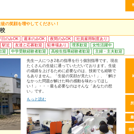
生徒の笑顔を増やしてください！
校
平日のみOK
週末のみOK
夜間のみOK
社員雇用制度あり
駅近
友達と応募歓迎
駐車場あり
理系歓迎
女性活躍中
歓迎
中学受験経験者歓迎
高校生指導経験者歓迎
主婦・主夫歓迎
先生一人につき2名の指導を行う個別指導です。現在
たくさんの生徒に通っていただいております。生徒
の成績を上げるために必要なのは、技術でも経験で
もありません。「生徒の笑顔が見たい！」、「解け
なかった問題が解けた時の感動を味わってほし
い！」・・・最も必要なのはそんな「あなたの想
い」です。
もっと読む
所
最
指