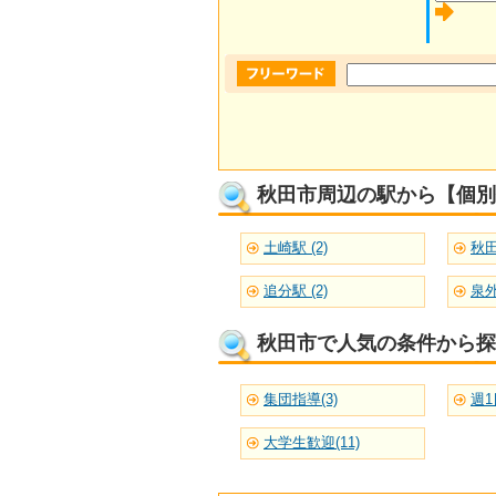
秋田市周辺の駅から【個別
土崎駅 (2)
秋田
追分駅 (2)
泉外
秋田市で人気の条件から探
集団指導(3)
週1
大学生歓迎(11)