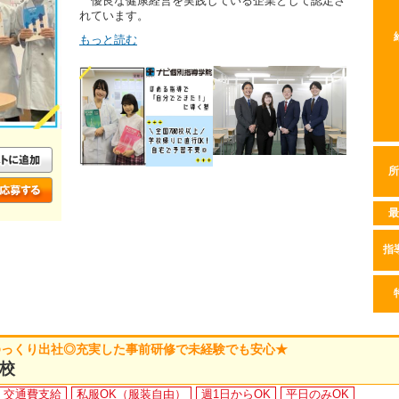
優良な健康経営を実践している企業として認定さ
れています。
もっと読む
所
最
指
ゆっくり出社◎充実した事前研修で未経験でも安心★
校
交通費支給
私服OK（服装自由）
週1日からOK
平日のみOK