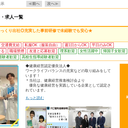
表示
≪前へ
次へ≫
ト・求人一覧
ゆっくり出社◎充実した事前研修で未経験でも安心★
交通費支給
私服OK（服装自由）
週1日からOK
平日のみOK
せる
職場禁煙
友達と応募歓迎
理系歓迎
女性活躍中
帰国子女歓迎
経験者歓迎
高校生指導経験者歓迎
◆健康経営認定優良法人◆
ワークライフバランスの充実などの取り組みをして
います！
＊当社は、健康経営推進検討会より
優良な健康経営を実践している企業として認定さ
れています。
もっと読む