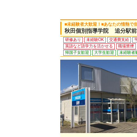
■未経験者大歓迎！■あなたの情熱で
秋田個別指導学院 追分駅前
研修あり
未経験OK
交通費支給
英語など語学力を活かせる
職場禁煙
帰国子女歓迎
大学生歓迎
未経験者