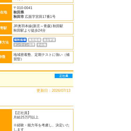
〒010-0041
在地
秋田県
秋田市
広面字宮田17番1号
JR奥羽本線(新庄～青森) 秋田駅
寄駅
秋田駅より徒歩24分
導方法
オンライン指導
地域密着塾、定期テストに強い（補
特徴
習型）
更新日：2026/07/13
【正社員】
月給25万円以上
※経験・能力等を考慮し、決定いた
します