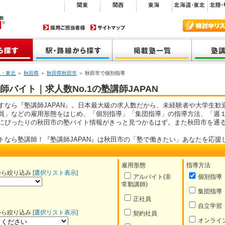
道・東北
＞
秋田県
＞
秋田県秋田市
＞ 秋田市で個別指導
バイト｜求人数No.1の塾講師JAPAN
すなら『塾講師JAPAN』。日本最大級の求人数だから、未経験者や大学生歓
員」などの雇用形態をはじめ、「個別指導」「集団指導」の指導方法、「週１
にぴったりの秋田市の塾バイト情報がきっと見つかるはず。また秋田市を通
トなら塾講師！『塾講師JAPAN』は秋田市の「塾で働きたい」あなたを応援
雇用形態
指導方法
から絞り込み
[選択リスト表示]
アルバイト(非
個別指導
常勤講師)
集団指導
正社員
自立学習
から絞り込み
[選択リスト表示]
契約社員
オンライ