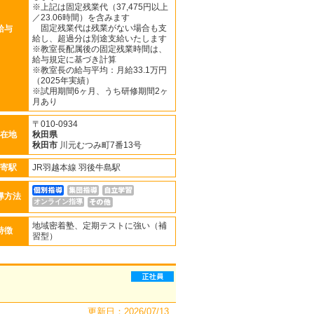
※上記は固定残業代（37,475円以上
／23.06時間）を含みます
固定残業代は残業がない場合も支
給与
給し、超過分は別途支給いたします
※教室長配属後の固定残業時間は、
給与規定に基づき計算
※教室長の給与平均：月給33.1万円
（2025年実績）
※試用期間6ヶ月、うち研修期間2ヶ
月あり
〒010-0934
在地
秋田県
秋田市
川元むつみ町7番13号
寄駅
JR羽越本線 羽後牛島駅
導方法
オンライン指導
地域密着塾、定期テストに強い（補
特徴
習型）
更新日：2026/07/13