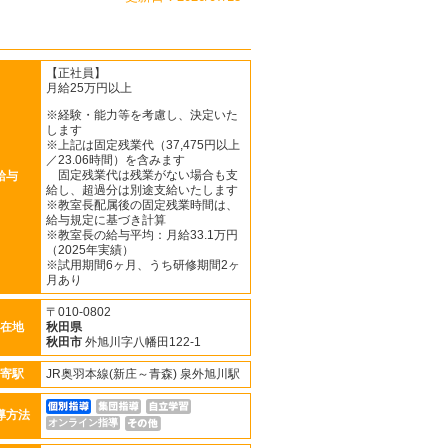
【正社員】
月給25万円以上
※経験・能力等を考慮し、決定いた
します
※上記は固定残業代（37,475円以上
／23.06時間）を含みます
固定残業代は残業がない場合も支
給与
給し、超過分は別途支給いたします
※教室長配属後の固定残業時間は、
給与規定に基づき計算
※教室長の給与平均：月給33.1万円
（2025年実績）
※試用期間6ヶ月、うち研修期間2ヶ
月あり
〒010-0802
在地
秋田県
秋田市
外旭川字八幡田122-1
寄駅
JR奥羽本線(新庄～青森) 泉外旭川駅
導方法
オンライン指導