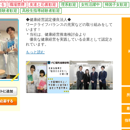
せる
職場禁煙
友達と応募歓迎
理系歓迎
女性活躍中
帰国子女歓迎
経験者歓迎
高校生指導経験者歓迎
◆健康経営認定優良法人◆
ワークライフバランスの充実などの取り組みをして
います！
＊当社は、健康経営推進検討会より
優良な健康経営を実践している企業として認定さ
れています。
もっと読む
所
最
指