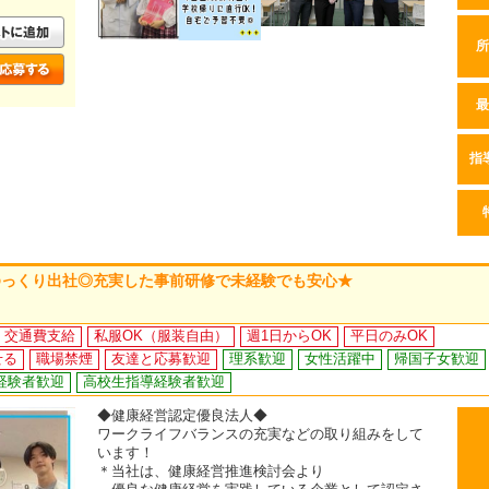
所
最
指
ゆっくり出社◎充実した事前研修で未経験でも安心★
交通費支給
私服OK（服装自由）
週1日からOK
平日のみOK
せる
職場禁煙
友達と応募歓迎
理系歓迎
女性活躍中
帰国子女歓迎
経験者歓迎
高校生指導経験者歓迎
◆健康経営認定優良法人◆
ワークライフバランスの充実などの取り組みをして
います！
＊当社は、健康経営推進検討会より