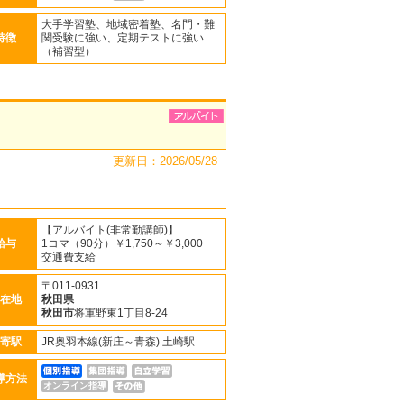
大手学習塾、地域密着塾、名門・難
特徴
関受験に強い、定期テストに強い
（補習型）
更新日：2026/05/28
【アルバイト(非常勤講師)】
給与
1コマ（90分）￥1,750～￥3,000
交通費支給
〒011-0931
在地
秋田県
秋田市
将軍野東1丁目8-24
寄駅
JR奥羽本線(新庄～青森) 土崎駅
導方法
オンライン指導